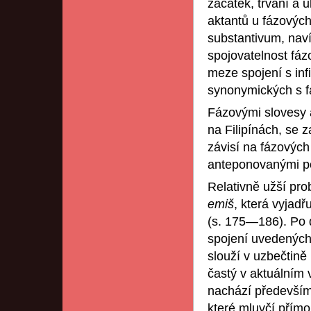
začátek, trvání a 
aktantů u fázových 
substantivum, naví
spojovatelnost fáz
meze spojení s inf
synonymických s f
Fázovými slovesy a
na Filipínách, se 
závisí na fázových 
anteponovanými 
Relativně užší pro
emiš
, která vyjadř
(s. 175—186). Po 
spojení uvedených
slouží v uzbečtině
častý v aktuálním 
nachází především 
které mluvčí přímo