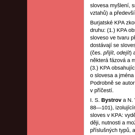
slovesa myšlení, 
vztahů) a předevš
Burjatské KPA zk
druhu: (1.) KPA obs
sloveso ve tvaru p
dostávají se slove
(čes.
přijít
,
odejít
) 
některá fázová a m
(3.) KPA obsahujíc
o slovesa a jména 
Podrobně se autor
v příčestí.
I. S.
Bystrov
a N.
88—101), izolujíc
sloves v KPA: vydě
ději, nutnosti a m
příslušných typů, a