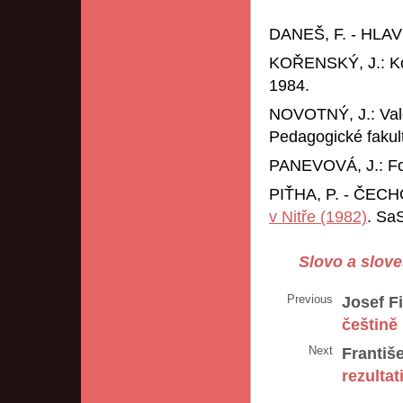
DANEŠ, F. - HLAVSA
KOŘENSKÝ, J.: Ko
1984.
NOVOTNÝ, J.: Vale
Pedagogické fakul
PANEVOVÁ, J.: For
PIŤHA, P. - ČECH
v Nitře (1982)
. Sa
Slovo a slove
Previous
Josef Fi
češtině
Next
Františe
rezultat