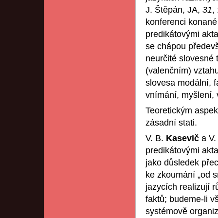
J. Štěpán, JA,
31
,
konferenci konané
predikátovými akta
se chápou předevš
neurčité slovesné t
(valenčním) vztahu
slovesa modální, f
vnímání, myšlení,
Teoretickým aspek
zásadní stati.
V. B.
Kasevič
a V.
predikátovými akt
jako důsledek pře
ke zkoumání „od s
jazycích realizuj
faktů; budeme-li vš
systémově organiz