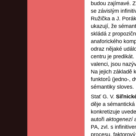
budou zajímavé. Z
se závislým infinit
Ružička a J. Porák
ukazují, že sémant
skládá z propozič
anaforického komp
odraz nějaké událos
centru je predikát
valenci, jsou nazý
Na jejich základě k
funktorů (jedno-, d
sémantiky sloves.
Stať G. V.
Siľnick
děje a sémantická 
konkretizuje uvede
autoři
aktogenezí
PA, zvl. s infiniti
procesu, faktorový