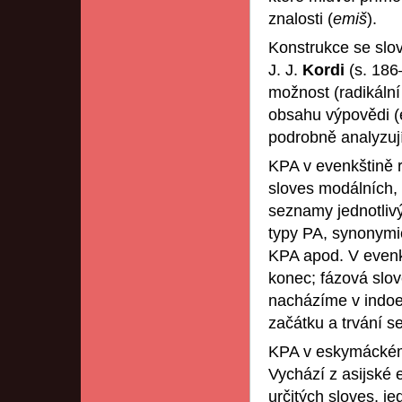
znalosti (
emiš
).
Konstrukce se sl
J. J.
Kordi
(s. 186
možnost (radikáln
obsahu výpovědi (
podrobně analyzují
KPA v evenkštině r
sloves modálních,
seznamy jednotlivý
typy PA, synonymic
KPA apod. V evenkš
konec; fázová slov
nacházíme v indoe
začátku a trvání se
KPA v eskymáckém
Vychází z asijské
určitých sloves, j