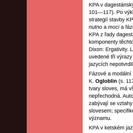
KPA v dagestánský
101—117). Po výkla
strategií stavby 
nutno
a
moci
a fá
KPA z řady dagest
komponenty těchto 
Dixon: Ergativity.
uvedené tři výrazy
jazycích nepotvrdil
Fázové a modální 
K.
Ogloblin
(s. 11
tvary sloves, má 
nepřechodná. Autoř
zabývají se vztah
slovesem; specifi
významu.
KPA v ketském jaz