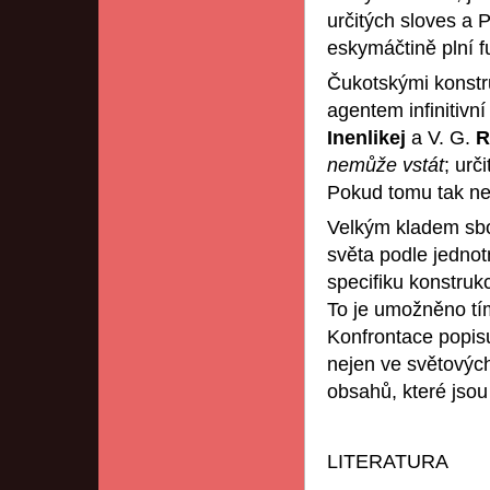
určitých sloves a 
eskymáčtině plní f
Čukotskými konstr
agentem infinitivní
Inenlikej
a V. G.
R
nemůže vstát
; urč
Pokud tomu tak nen
Velkým kladem sbor
světa podle jednot
specifiku konstruk
To je umožněno tím
Konfrontace popisu
nejen ve světových
obsahů, které jsou
LITERATURA