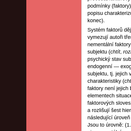
podmínky (faktory)
popisu charakteriz
konec).
Systém faktorů dě
vymezují autoři tř
nementální faktory
subjektu (
chtít
,
ro
psychický stav sub
endogenní — exoge
subjektu, tj. jejic
charakteristiky (
cht
faktory není jejich
elementech situace;
faktorových slove
a rozlišují šest h
následující úroveň
Jsou to úrovně: (1.