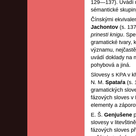
129—137). Uvádí r
sémantické skupiny
Čínskými ekvivalen
Jachontov
(s. 13
prinesti knigu
. Spe
gramatické tvary, 
významu, nejčastě
uvádí doklady na m
pohybová a jiná.
Slovesy s KPA v k
N. M.
Spataŕa
(s.
gramatických slov
fázových sloves v 
elementy a záporo
E. Š.
Genjušene
slovesy v litevšti
fázových sloves p