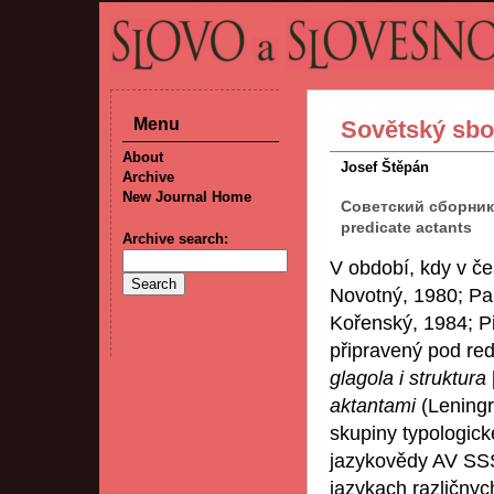
Menu
Sovětský sbo
About
Josef Štěpán
Archive
New Journal Home
Советский сборник 
predicate actants
Archive search:
V období, kdy v če
Novotný, 1980; Pa
Kořenský, 1984; P
připravený pod red
glagola i struktura
aktantami
(Leningr
skupiny typologic
jazykovědy AV SSSR
jazykach različnyc