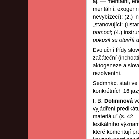
aj. — mentální, en
mentální, exogenní
nevybízecí); (2.) i
„stanovující” (ust
pomoci
; (4.) instr
pokusil se otevřít 
Evoluční třídy slov
začáteční (inchoati
aktogeneze a slove
rezolventní.
Sedmnáct statí ve
konkrétních 16 jaz
I. B.
Dolininová
v
vyjádření prediká
materiálu” (s. 42—
lexikálního význam
které komentují pro