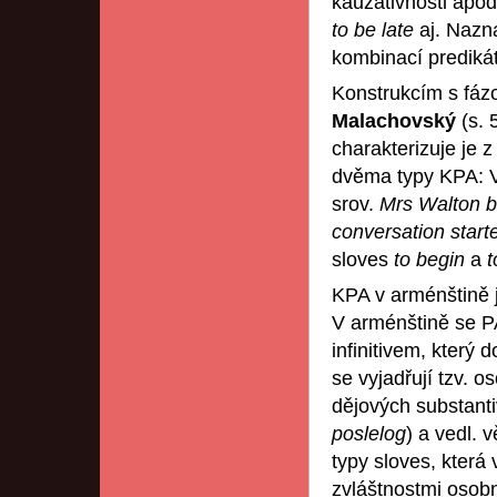
kauzativnosti apod
to be late
aj. Nazn
kombinací predikát
Konstrukcím s fázo
Malachovský
(s.
charakterizuje je z
dvěma typy KPA: V
srov.
Mrs Walton b
conversation start
sloves
to begin
a
t
KPA v arménštině 
V arménštině se PA
infinitivem, který
se vyjadřují tzv. 
dějových substanti
poslelog
) a vedl. 
typy sloves, která
zvláštnostmi osobn