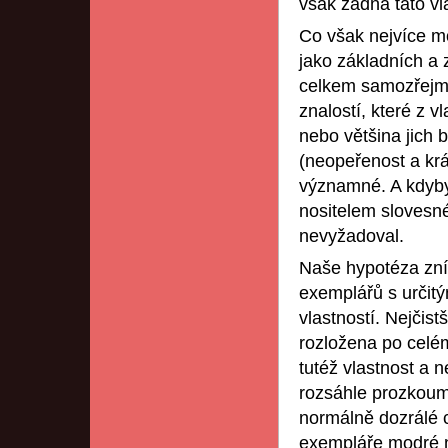
však žádná tato vl
Co však nejvíce mo
jako základních a 
celkem samozřejmá
znalostí, které z v
nebo většina jich 
(neopeřenost a kr
významné. A kdyby 
nositelem slovesné
nevyžadoval.
Naše hypotéza zní,
exemplářů s určitý
vlastností. Nejčist
rozložena po celém
tutéž vlastnost a n
rozsáhle prozkoum
normálně dozrálé c
exempláře modré ne