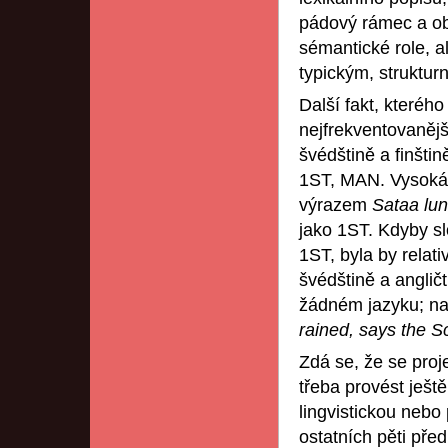
pádový rámec a ob
sémantické role, a
typickým, struktur
Další fakt, kterého
nejfrekventovanější
švédštině a finštin
1ST, MAN. Vysoká 
výrazem
Sataa lun
jako 1ST. Kdyby s
1ST, byla by relati
švédštině a anglič
žádném jazyku; n
rained, says the S
Zdá se, že se pro
třeba provést ještě
lingvistickou nebo
ostatních pěti př