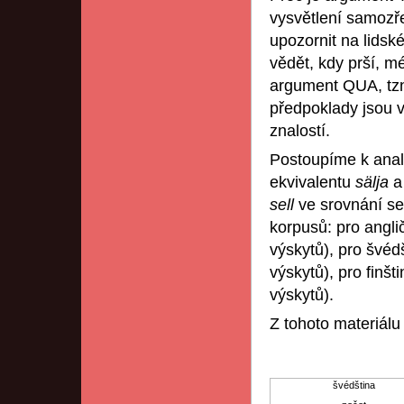
vysvětlení samoz
upozornit na lidské
vědět, kdy prší, m
argument QUA, tzn.
předpoklady jsou v
znalostí.
Postoupíme k ana
ekvivalentu
sälja
sell
ve srovnání s
korpusů: pro angli
výskytů), pro švéd
výskytů), pro finš
výskytů).
Z tohoto materiálu
švédština