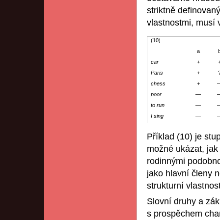
striktně definovan
vlastnostmi, musí 
(10)
a
car
+
Paris
+
chess
+
poor
—
to run
—
I sing
—
Příklad (10) je st
možné ukázat, jak 
rodinnými podobnost
jako hlavní členy 
strukturní vlastnosti
Slovní druhy a zák
s prospěchem chara