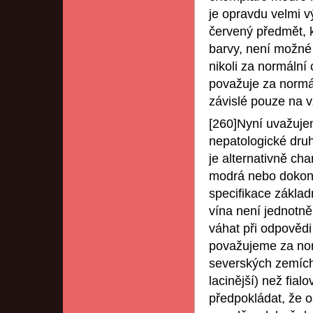
je opravdu velmi v
červený předmět, 
barvy, není možné
nikoli za normální 
považuje za normá
závislé pouze na v
[260]Nyní uvažuje
nepatologické druh
je alternativně ch
modrá nebo dokonc
specifikace zákla
vína není jednotně
váhat při odpovědi
považujeme za nor
severských zemích
lacinější) než fia
předpokládat, že o