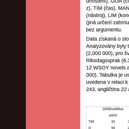
umístění), GOA (c
z), TIM (čas), MA
(nástroj), LIM (ko
(jiná určení zahrn
bez argumentu.
Data získaná o sl
Analyzovány byly t
(2,000 000), pro š
Riksdagssprak (6,3
12 WSOY novels a 
000). Tabulka je 
uvedena v relaci k
243, angličtina 22 
[264]švédština
počet
TIM
93
O
59