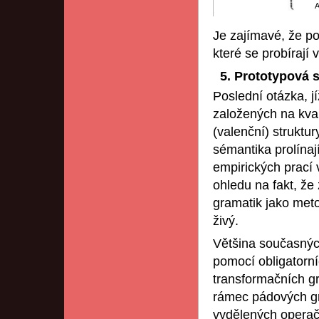
Je zajímavé, že p
které se probírají 
5. Prototypová 
Poslední otázka, j
založených na kvan
(valenční) struktur
sémantika prolínaj
empirických prací 
ohledu na fakt, že
gramatik jako meto
živý.
Většina současnýc
pomocí obligatorní
transformačních gr
rámec pádových gra
vydělených operač