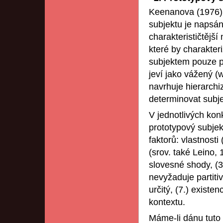
Keenanova (1976) 
subjektu je napsán
charakterističtější 
které by charakter
subjektem pouze po
jeví jako vážený 
navrhuje hierarchiz
determinovat subje
V jednotlivých kon
prototypový subjekt
faktorů: vlastnost
(srov. také Leino, 
slovesné shody, (3.
nevyžaduje partitiv
určitý, (7.) existe
kontextu.
Máme-li dánu tuto 