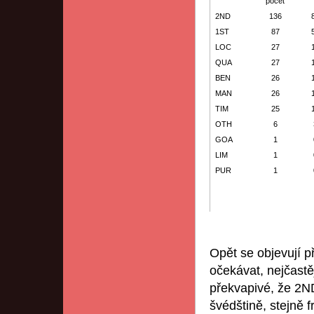
počet
2ND
136
1ST
87
LOC
27
QUA
27
BEN
26
MAN
26
TIM
25
OTH
6
GOA
1
LIM
1
PUR
1
Opět se objevují p
očekávat, nejčast
překvapivé, že 2N
švédštině, stejně 