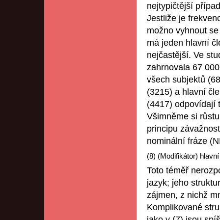
nejtypičtější příp
Jestliže je frekven
možno vyhnout se z
má jeden hlavní čl
nejčastější. Ve stu
zahrnovala 67 000 
všech subjektů (68
(3215) a hlavní čl
(4417) odpovídají 
Všimněme si růstu 
principu závažnost
nominální fráze (NP
(8) (Modifikátor) hlavní
Toto téměř nerozp
jazyk; jeho struktu
zájmen, z nichž mn
Komplikované struk
jako v (7) jsou sp