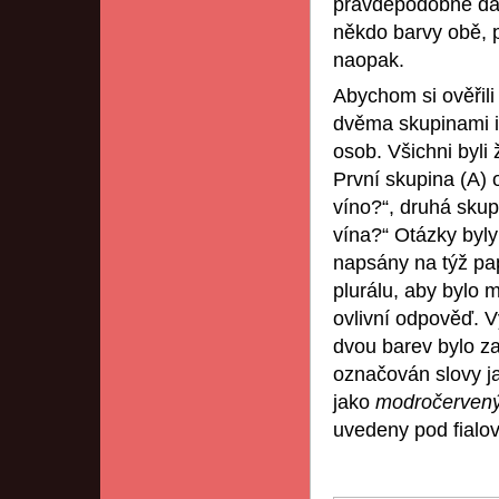
pravděpodobně dají
někdo barvy obě, p
naopak.
Abychom si ověřili
dvěma skupinami i
osob. Všichni byli
První skupina (A)
víno?“, druhá skup
vína?“ Otázky byly
napsány na týž papí
plurálu, aby bylo m
ovlivní odpověď. V
dvou barev bylo za
označován slovy 
jako
modročerven
uvedeny pod fialo