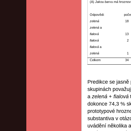
(A)
Jakou barvu má hroznov
Odpovědi:
poče
zelená
18
zelená
a
fialová
13
fialová
2
fialová
a
zelená
1
Celkem
34
Predikce se jasně 
skupinách považuj
a
zelená
+
fialová
dokonce 74,3 % sk
prototypové hrozn
substantiva v otá
uvádění několika a