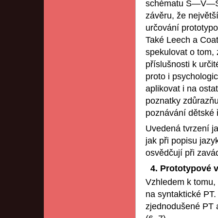
schématu S—V—S. 
závěru, že největš
určování prototypo
Také Leech a Coate
spekulovat o tom, 
příslušnosti k urči
proto i psychologic
aplikovat i na osta
poznatky zdůrazňuj
poznávání dětské ř
Uvedená tvrzení ja
jak při popisu jazy
osvědčují při zavá
4. Prototypové v
Vzhledem k tomu, 
na syntaktické PT.
zjednodušené PT an