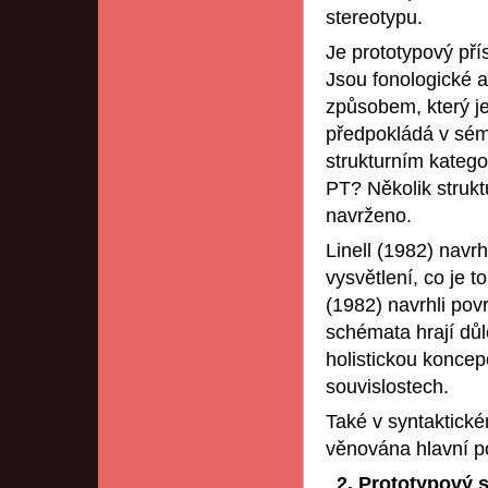
stereotypu.
Je prototypový pří
Jsou fonologické a
způsobem, který j
předpokládá v séma
strukturním katego
PT? Několik strukt
navrženo.
Linell (1982) navr
vysvětlení, co je 
(1982) navrhli pov
schémata hrají důle
holistickou koncep
souvislostech.
Také v syntaktick
věnována hlavní po
2. Prototypový 