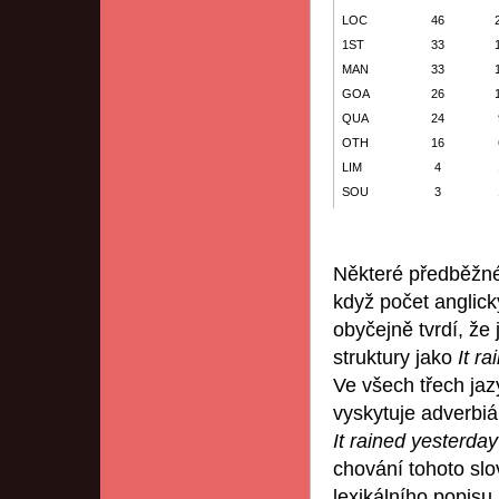
LOC
46
1ST
33
MAN
33
GOA
26
QUA
24
OTH
16
LIM
4
SOU
3
Některé předběžné 
když počet anglick
obyčejně tvrdí, že
struktury jako
It ra
Ve všech třech jaz
vyskytuje adverbiá
It rained yesterday
chování tohoto slo
lexikálního popisu