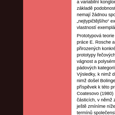
a variabilní kongl
základě podobnosti
nemají žádnou spo
„nejtypičtějšího“
vlastností exemplář
Prototypová teorie
práce E. Rosche a
přirozených konkré
prototypy řečovýc
vágnost a polysémi
pádových kategorií
Výsledky, k nimž 
nimž došel Bolinge
příspěvek k této p
Coatesovo (1980) 
částicích, v němž 
ještě zmíníme níž
termínů společens