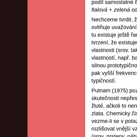
podíl samostatné
fialová
+
zelená
od
Nechceme tvrdit, ž
ovliňuje uvažování
tu existuje ještě 
tvrzení, že existuj
vlastnosti (srov. 
vlastností, např. 
silnou prototypično
pak vyšší frekvence
typičností.
Putnam (1975) poz
skutečnosti nepřesn
žluté, ačkoli to n
zlata. Chemicky čis
vezme-li se v potaz
rozlišovat vnější v
(srov. prsteny, ná