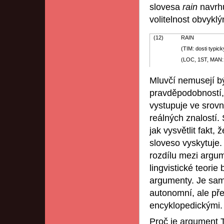
slovesa
rain
navrh
volitelnost obvyk
(12)
RAIN
(TIM: dosti typick
(LOC, 1ST, MAN: 
Mluvčí nemusejí b
pravděpodobností,
vystupuje ve srovn
reálných znalostí.
jak vysvětlit fakt
sloveso vyskytuje.
rozdílu mezi argum
lingvistické teorie
argumenty. Je sam
autonomní, ale pře
encyklopedickými.
Proč je argument T