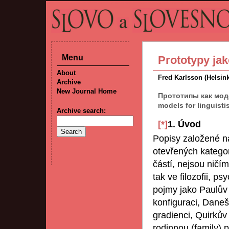
Menu
Prototypy jak
About
Fred Karlsson (Helsin
Archive
New Journal Home
Прототипы как моде
models for linguistis
Archive search:
[*]
1. Úvod
Popisy založené na
otevřených kategori
částí, nejsou ničím
tak ve filozofii, ps
pojmy jako Paulův
konfiguraci, Daneš
gradienci, Quirkův
rodinnou (family)