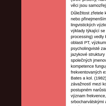
věci jsou samozřej
Důležitost zřetele
nebo přinejmenší
lingvistických vý
výklady týkající s
processing) vedly 
oblasti PT, výzkumn
psycholingvisté za
jazykové struktury
společných jmenova
kompetence funguj
frekventovaných ex
Bates a kol. (1982
závažností mezi ko
postupném narůstán
význam frekvence, 
srbocharvátskými a