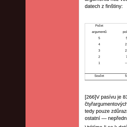
datech z finštiny:
Počet
argumentů
po
5
4
2
3
2
2
1
Součet
5
[266]V pasívu je 
čtyřargumentových
tedy pouze zdůraz
ostatní — nepředn