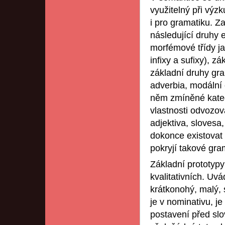
využitelný při výzk
i pro gramatiku. Z
následující druhy 
morfémové třídy ja
infixy a sufixy), z
základní druhy gra
adverbia, modální č
něm zmíněné kateg
vlastnosti odvozov
adjektiva, sloves
dokonce existovat 
pokryjí takové gr
Základní prototypy
kvalitativních. Uvá
krátkonohý, malý, 
je v nominativu, je
postavení před sl