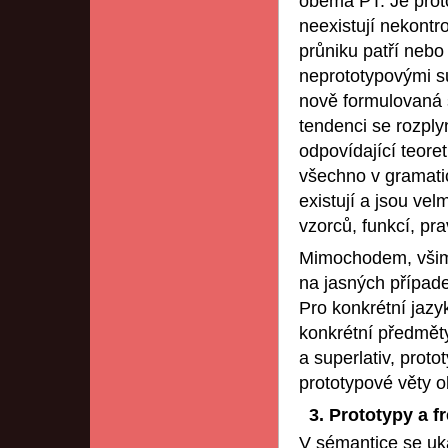
oběma PT. Je proto
neexistují nekontro
průniku patří nebo
neprototypovými s
nově formulovaná s
tendenci se rozpl
odpovídající teore
všechno v gramati
existují a jsou vel
vzorců, funkcí, pra
Mimochodem, všimn
na jasných případec
Pro konkrétní jazyk
konkrétní předměty
a superlativ, prot
prototypové věty o
3. Prototypy a 
V sémantice se uká