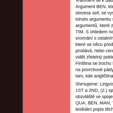
Vrátíme-li se k dat
Argument BEN, kte
slovesa
sell
, se v
tohoto argumentu s
argumentů, které 
TIM. S ohledem na 
srovnání s ostatn
které se něco prod
prodává, nebo cen
vidět zřetelný po
Finština se trochu 
na povrchové pády
tam, kde angličti
Shrnujeme: Lingvis
1ST a 2ND, (2.) sp
obzvláště ve spojen
QUA, BEN, MAN, T
lexikální popis těc