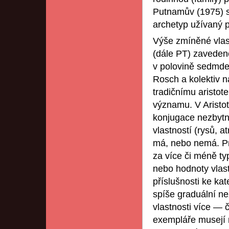
Putnamův (1975) st
archetyp užívaný p
Výše zmíněné vlas
(dále PT) zaveden
v polovině sedmde
Rosch a kolektiv n
tradičnímu aristot
významu. V Aristo
konjugace nezbytn
vlastností (rysů, a
má, nebo nemá. Pr
za více či méně ty
nebo hodnoty vlast
příslušnosti ke kat
spíše graduální ne
vlastnosti více —
exempláře musejí m