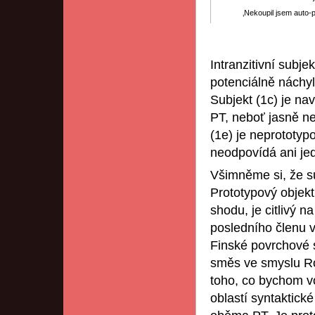
‚Nekoupil jsem auto-pa
Intranzitivní subje
potenciálně náchyln
Subjekt (1c) je naví
PT, neboť jasně ne
(1e) je neprototyp
neodpovídá ani jed
Všimněme si, že su
Prototypový objekt
shodu, je citlivý n
posledního členu v
Finské povrchové s
směs ve smyslu Ros
toho, co bychom vo
oblastí syntaktick