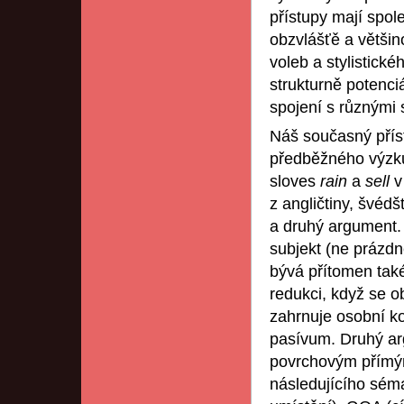
přístupy mají spol
obzvlášťě a většin
voleb a stylistické
strukturně potenci
spojení s různými 
Náš současný příst
předběžného výzk
sloves
rain
a
sell
v
z angličtiny, švédš
a druhý argument.
subjekt (ne prázd
bývá přítomen také 
redukci, když se ob
zahrnuje osobní ko
pasívum. Druhý ar
povrchovým přímým
následujícího sém