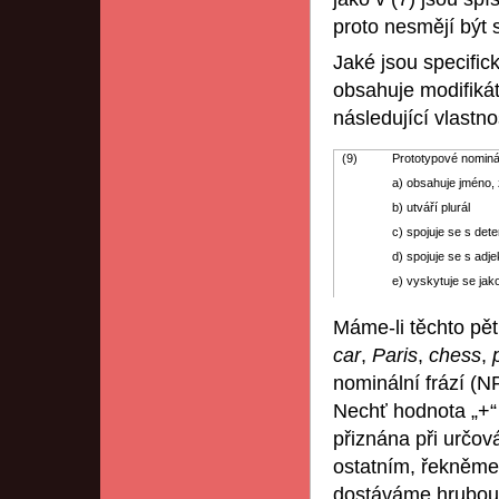
proto nesmějí být 
Jaké jsou specific
obsahuje modifikát
následující vlastno
(9)
Prototypové nominá
a) obsahuje jméno, 
b) utváří plurál
c) spojuje se s dete
d) spojuje se s adje
e) vyskytuje se ja
Máme-li těchto pět 
car
,
Paris
,
chess
,
nominální frází (
Nechť hodnota „+“ j
přiznána při určov
ostatním, řekněme,
dostáváme hrubou m