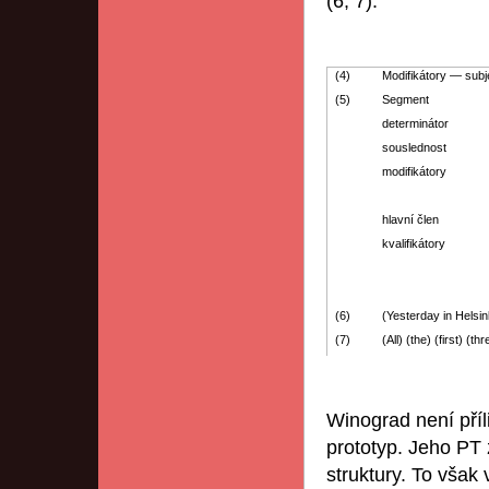
(6, 7).
(4)
Modifikátory — subj
(5)
Segment
determinátor
souslednost
modifikátory
hlavní člen
kvalifikátory
(6)
(Yesterday in Helsink
(7)
(All) (the) (first) (
Winograd není příli
prototyp. Jeho PT 
struktury. To však