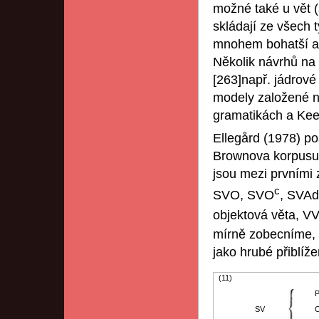
možné také u vět (s
skládají ze všech 
mnohem bohatší a 
Několik návrhů na 
[263]např. jádrové
modely založené n
gramatikách a Kee
Ellegård (1978) po
Brownova korpusu 
jsou mezi prvními 
c
SVO, SVO
, SVAd
objektová věta, V
mírně zobecníme, 
jako hrubé přiblíž
(11)
P
SV