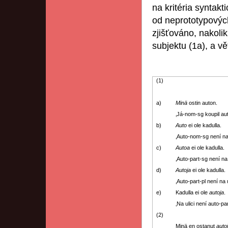
na kritéria syntak
od neprototypových
zjišťováno, nakoli
subjektu (1a), a vě
(1)
a)
Minä
ostin auton.
‚Já-nom-sg koupil aut
b)
Auto
ei ole kadulla.
‚Auto-nom-sg není na u
c)
Autoa
ei ole kadulla.
‚Auto-part-sg není na u
d)
Autoja
ei ole kadulla.
‚Auto-part-pl není na ul
e)
Kadulla ei ole
autoja
.
‚Na ulici není auto-par
(2)
Minä en ostanut
auto