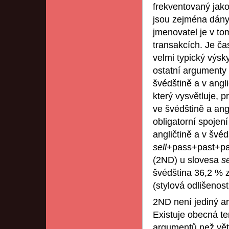
frekventovaný jako
jsou zejména dány
jmenovatel je v to
transakcích. Je ča
velmi typický výsky
ostatní argumenty 
švédštině a v angl
který vysvětluje, 
ve švédštině a angl
obligatorní spojen
angličtině a v švéd
sell
+pass+past+pas
(2ND) u slovesa
s
švédština 36,2 % z
(stylová odlišenost
2ND není jediný ar
Existuje obecná t
argumentů než věty