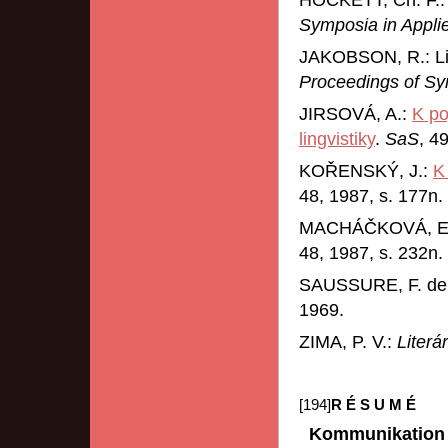
HOCKETT, Ch. F.: 
Symposia in Appli
JAKOBSON, R.: Lin
Proceedings of Sy
JIRSOVÁ, A.:
K po
lingvistiky
.
SaS
, 4
KOŘENSKÝ, J.:
K
48, 1987, s. 177n.
MACHÁČKOVÁ, E
48, 1987, s. 232n.
SAUSSURE, F. de
1969.
ZIMA, P. V.:
Literá
[194]
R É S U M É
Kommunikation