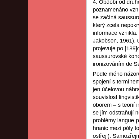
4. Období od druhé
poznamenáno vznik
se začíná saussur
který zcela nepokry
informace vznikla.
Jakobson, 1961), 
projevuje po [189]
saussurovské konc
ironizováním de S
Podle mého názoru
spojení s termínem
jen účelovou náhr
souvislost lingvist
oborem – s teorií 
se jím odstraňují 
problémy langue-p
hranic mezi póly to
ostřeji). Samozře