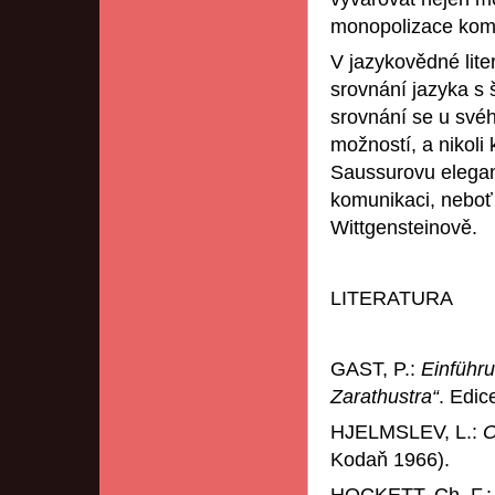
monopolizace komu
V jazykovědné lite
srovnání jazyka s 
srovnání se u svéh
možností, a nikoli 
Saussurovu elegant
komunikaci, neboť
Wittgensteinově.
LITERATURA
GAST, P.:
Einführ
Zarathustra“
. Edic
HJELMSLEV, L.:
O
Kodaň 1966).