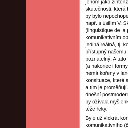
jenom jako zintenz
skutečnosti, kter
by bylo nepochopen
např. s úsilím V. S
(linguistique de l
komunikativním obr
jediná reálná, tj. k
přístupný našemu v
poznatelný. A tato
(a nakonec i formy
nemá kořeny v lang
konsituace, které 
a tím je proměňují
dnešní postmoderní
by ožívala myšlenk
téže řeky.
Bylo už víckrát k
komunikativního (č