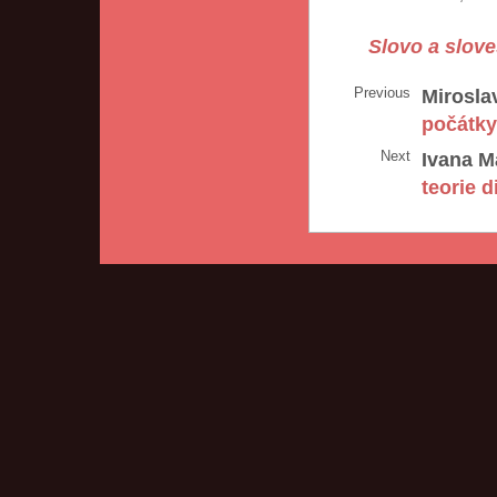
Slovo a slove
Previous
Mirosla
počátk
Next
Ivana M
teorie d