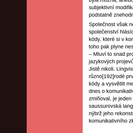
byla možná, anebo
subjektivní modif
podstatně znehodn
Společnost však n
společenství hlásí
kódy, které si v k
toho pak plyne ne
– Mluví to snad pro
jazykových projevů
Jistě nikoli. Lingv
různo[192]rodé prv
kódy a vysvětlit 
dnes o komunikativ
zmiňoval, je jeden 
saussurovská lang
nýbrž jeho rekonst
komunikativního z