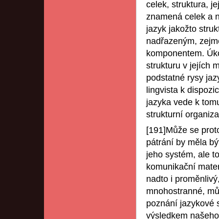
celek, struktura, j
znamená celek a n
jazyk jakožto stru
nadřazeným, zejmén
komponentem. Úkole
strukturu v jejích
podstatné rysy jaz
lingvista k dispoz
jazyka vede k tomu
strukturní organiz
[191]Může se prot
pátrání by měla bý
jeho systém, ale t
komunikační mater
nadto i proměnlivý,
mnohostranné, můž
poznání jazykové s
výsledkem našeho 