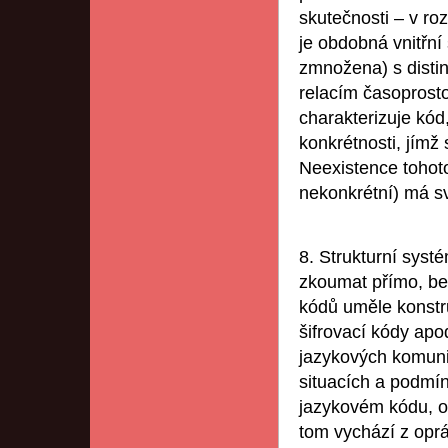
skutečnosti – v ro
je obdobná vnitřní
zmnožena) s distin
relacím časoprost
charakterizuje kód,
konkrétnosti, jímž
Neexistence tohoto
nekonkrétní) má s
8. Strukturní sys
zkoumat přímo, bez
kódů uměle konstr
šifrovací kódy apod
jazykových komuni
situacích a podmín
jazykovém kódu, o
tom vychází z opr