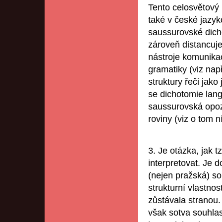
Tento celosvětový
také v české jazy
saussurovské dicho
zároveň distancuje
nástroje komunika
gramatiky (viz nap
struktury řeči jak
se dichotomie lang
saussurovská opozi
roviny (viz o tom n
3. Je otázka, jak t
interpretovat. Je 
(nejen pražská) s
strukturní vlastnos
zůstávala stranou.
však sotva souhlasi