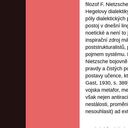
filozof F. Nietzsc
Hegelovy dialektiky
póly dialektických 
postoj v dnešní li
noetické a není to
inspirační zdroj má
poststrukturalistů
pojmem systému. Na
Nietzsche bojovně 
pravdy a čistých po
postavy učence, k
Gast, 1930, s. 389
vojska metafor, me
však nejen antiraci
nestálosti, proměnl
nesouhlasit) ad e