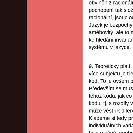
obviněn z racionál
pochopení tak složi
racionální, jsouc 
Jazyk je bezpochy
amébovitý, ale to m
ke hledání invarian
systému v jazyce.
9. Teoreticky plat
více subjektů je tř
kód. To je ovšem p
Především se musí 
téhož kódu, jak co 
kódu, tj. s rozdíly
může vést i k dife
Klademe si tedy pr
individuálních vari