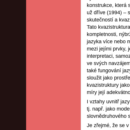
konstrukce, která 
už dříve (1994) – 
skutečností a kvaz
Tato kvazistruktura
kompletnosti, nýbr
jazyka více nebo m
mezi jejími prvky, 
interpretaci, samo
ve svých navzájem
také fungování jaz
sloužit jako prostř
kvazistruktury jak
míry její adekvátno
I vztahy uvnitř ja
tj. např. jako mod
slovnědruhového s
Je zřejmé, že se v