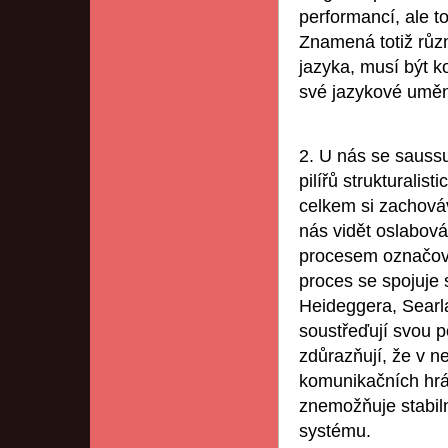
performancí, ale to
Znamená totiž různý
jazyka, musí být k
své jazykové uměn
2. U nás se saussu
pilířů strukturalis
celkem si zachová
nás vidět oslabován
procesem označovan
proces se spojuje s
Heideggera, Searla
soustřeďují svou p
zdůrazňují, že v 
komunikačních hrác
znemožňuje stabiln
systému.