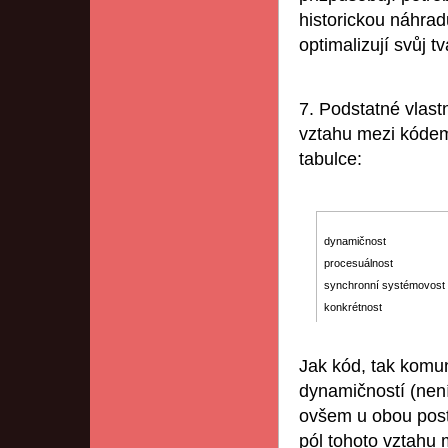
historickou náhrad
optimalizují svůj t
7. Podstatné vlastn
vztahu mezi kódem
tabulce:
dynamičnost
procesuálnost
synchronní systémovost
konkrétnost
Jak kód, tak komun
dynamičností (není 
ovšem u obou post
pól tohoto vztahu