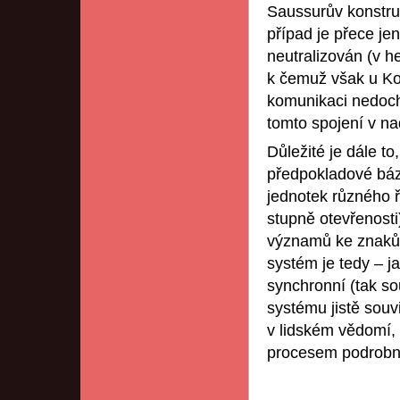
Saussurův konstruk
případ je přece jen
neutralizován (v h
k čemuž však u Ko
komunikaci nedoch
tomto spojení v na
Důležité je dále to
předpokladové bá
jednotek různého 
stupně otevřenosti
významů ke znakům
systém je tedy – j
synchronní (tak s
systému jistě souvi
v lidském vědomí, 
procesem podrobně