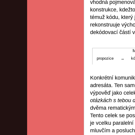
vhodná pojmenován
konstrukce, kdežto
témuž kódu, který 
rekonstruuje výcho
dekódovací částí v
propozice
→
k
Konkrétní komunika
adresáta. Ten sam
výpověď jako cele
otázkách s tebou 
dvěma rematickými
Tento celek se po
je vcelku paraleln
mluvčím a poslucha