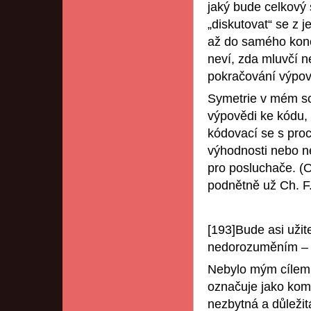
jaký bude celkový 
„diskutovat“ se z 
až do samého konc
neví, zda mluvčí n
pokračování výpov
Symetrie v mém sc
výpovědi ke kódu,
kódovací se s pro
výhodnosti nebo n
pro posluchače. (
podnětně už Ch. F.
[193]Bude asi uži
nedorozuměním – z
Nebylo mým cílem 
označuje jako komu
nezbytná a důleži