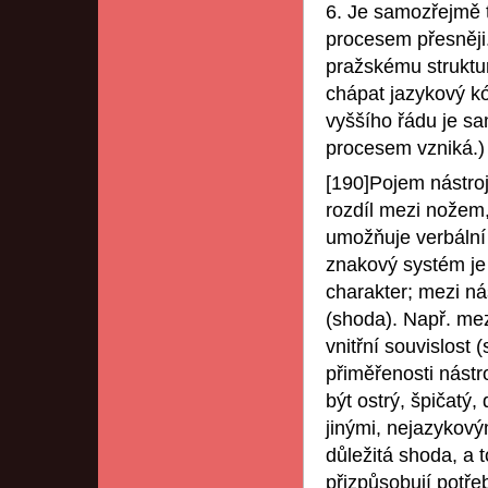
6. Je samozřejmě 
procesem přesněji.
pražskému struktu
chápat jazykový kó
vyššího řádu je s
procesem vzniká.)
[190]Pojem nástroj
rozdíl mezi nožem,
umožňuje verbální
znakový systém je
charakter; mezi ná
(shoda). Např. me
vnitřní souvislost 
přiměřenosti nástr
být ostrý, špičatý
jinými, nejazykovým
důležitá shoda, a 
přizpůsobují potřeb