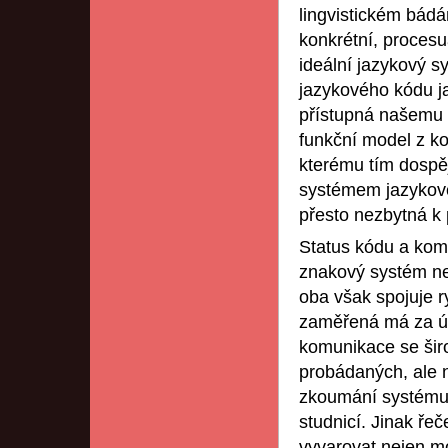
lingvistickém bádá
konkrétní, procesu
ideální jazykový sy
jazykového kódu ja
přístupná našemu 
funkční model z k
kterému tím dospě
systémem jazykové
přesto nezbytná k
Status kódu a komu
znakový systém ne
oba však spojuje r
zaměřená má za ú
komunikace se širo
probádaných, ale 
zkoumání systému j
studnicí. Jinak ře
vyvarovat nejen mo