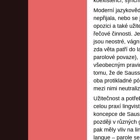
koexistencí, synchr
Moderní jazykověd
nepřijala, nebo se 
opozici a také užit
řečové činnosti. Je
jsou neostré, vágní
zda věta patří do 
parolové povaze), 
všeobecným pravidl
tomu, že de Saussu
oba protikladné pól
mezi nimi neutraliz
Užitečnost a potře
celou praxí lingvis
koncepce de Saussu
později v různých 
pak měly vliv na l
langue – parole se