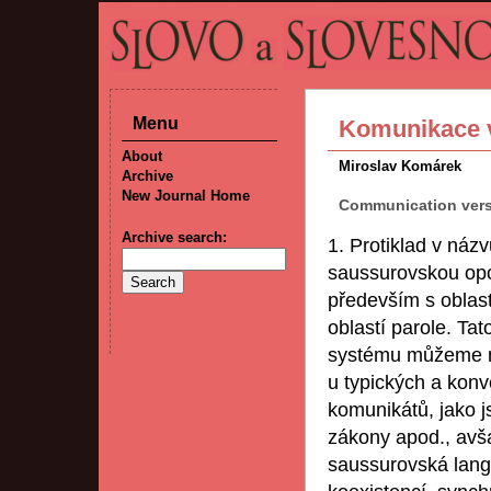
Menu
Komunikace 
About
Miroslav Komárek
Archive
New Journal Home
Communication ver
Archive search:
1. Protiklad v náz
saussurovskou opoz
především s oblast
oblastí parole. Ta
systému můžeme ml
u typických a konv
komunikátů, jako j
zákony apod., avša
saussurovská lang