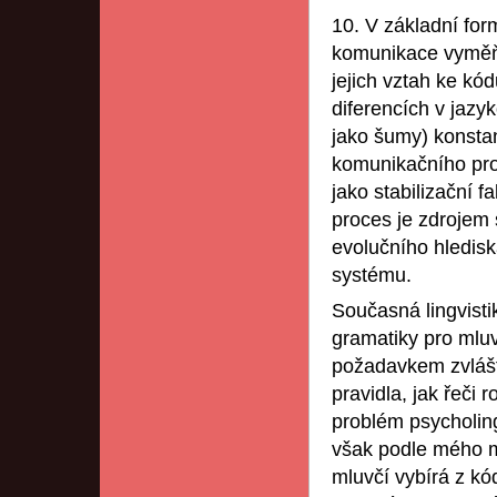
10. V základní for
komunikace vyměňu
jejich vztah ke kód
diferencích v jaz
jako šumy) konstan
komunikačního pro
jako stabilizační f
proces je zdrojem s
evolučního hledisk
systému.
Současná lingvist
gramatiky pro mluv
požadavkem zvlášť 
pravidla, jak řeči
problém psycholingv
však podle mého m
mluvčí vybírá z k