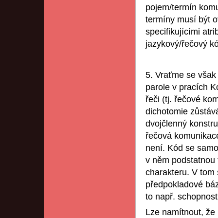
pojem/termín komun
termíny musí být o
specifikujícími atr
jazykový/řečový k
5. Vraťme se však 
parole v pracích 
řeči (tj. řečové k
dichotomie zůstává
dvojčlenný konstru
řečová komunikace
není. Kód se samo
v něm podstatnou 
charakteru. V tom 
předpokladové báze
to např. schopnost 
Lze namítnout, že