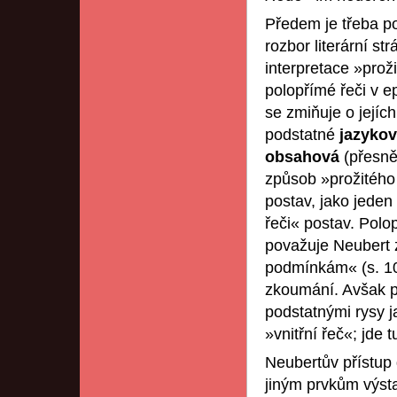
Předem je třeba p
rozbor literární s
interpretace »prož
polopřímé řeči v e
se zmiňuje o jejíc
podstatné
jazyko
obsahová
(přesně
způsob »prožitého
postav, jako jeden 
řeči« postav. Polo
považuje Neubert 
podmínkám« (s. 10)
zkoumání. Avšak p
podstatnými rysy j
»vnitřní řeč«; jde 
Neubertův přístup 
jiným prvkům výsta