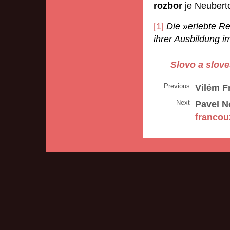
rozbor
je Neuber
[1]
Die »erlebte R
ihrer Ausbildung 
Slovo a slove
Previous
Vilém F
Next
Pavel N
francou