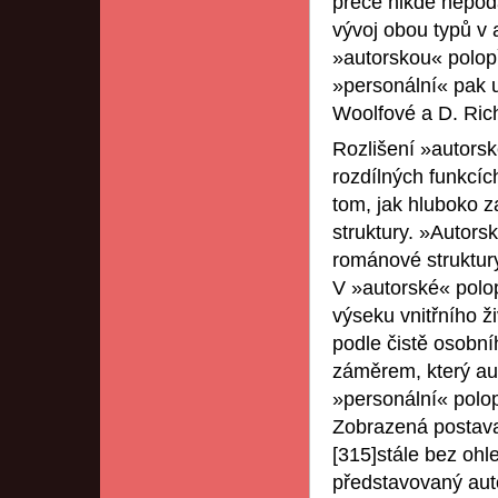
přece nikde nepodá
vývoj obou typů v 
»autorskou« polop
»personální« pak u
Woolfové a D. Ric
Rozlišení »autorsk
rozdílných funkcíc
tom, jak hluboko z
struktury. »Autors
románové struktur
V »autorské« polop
výseku vnitřního ži
podle čistě osobní
záměrem, který aut
»personální« polop
Zobrazená postava 
[315]stále bez ohl
představovaný aut