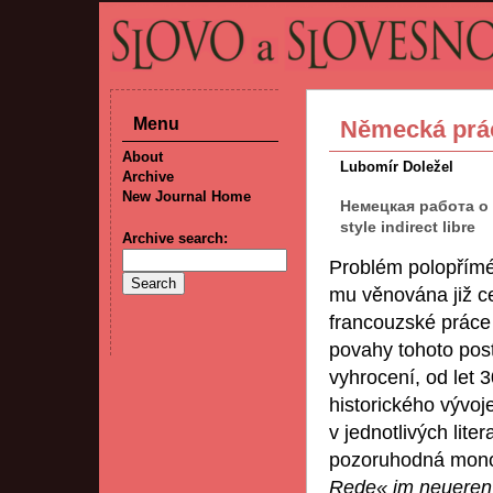
Menu
Německá prác
About
Lubomír Doležel
Archive
New Journal Home
Немецкая работа о 
style indirect libre
Archive search:
Problém polopřímé ř
mu věnována již ce
francouzské práce
povahy tohoto pos
vyhrocení, od let 
historického vývoj
v jednotlivých lite
pozoruhodná mono
Rede« im neueren