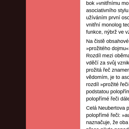
bok »vnitřnímu mon
asociativního stylu
užíváním první oso
vnitřní monolog te
funkce, nýbrž ve v
Na čistě obsahovém
»prožitého dojmu« 
Rozdíl mezi oběma
vděčí za svůj vzn
prožitá řeč zname
vědomím, je to aso
rozdíl »prožité ře
podstatou polopřím
polopřímé řeči dál
Celá Neubertova p
polopřímé řeči: »a
naznačuje, že oba 