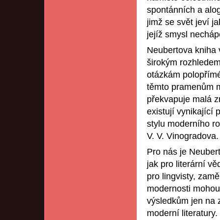
spontánních a alog
jimž se svět jeví 
jejíž smysl necháp
Neubertova kniha v
širokým rozhledem
otázkám polopřímé
těmto pramenům mů
překvapuje malá zn
existují vynikající
stylu moderního r
V. V. Vinogradova.
Pro nás je Neubert
jak pro literární 
pro lingvisty, zam
modernosti mohou 
výsledkům jen na 
moderní literatury