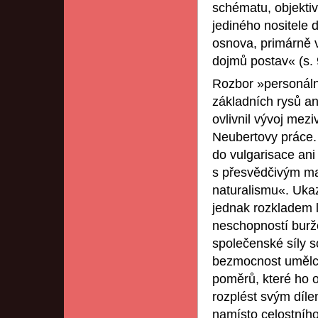
schématu, objekti
jediného nositele 
osnova, primárně 
dojmů postav« (s. 
Rozbor »personáln
základních rysů an
ovlivnil vývoj mez
Neubertovy práce.
do vulgarisace ani
s přesvědčivým m
naturalismu«. Uka
jednak rozkladem l
neschopností buržo
společenské síly 
bezmocnost umělce
poměrů, které ho 
rozplést svým dílem
namísto celostníh