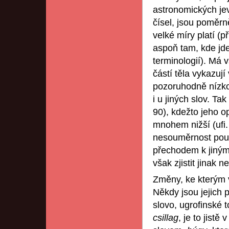
astronomických je
čísel, jsou poměrn
velké míry platí (
aspoň tam, kde jde
terminologií). Má 
částí těla vykazují
pozoruhodně nízkou
i u jiných slov. Ta
90), kdežto jeho o
mnohem nižší (ufi.
nesouměrnost pouk
přechodem k jiným v
však zjistit jinak n
Změny, ke kterým v
Někdy jsou jejich p
slovo, ugrofinské t
csillag
, je to jist