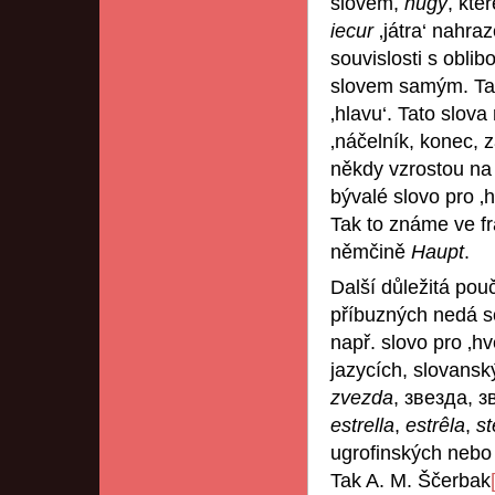
slovem,
húgy
, kte
iecur
‚játra‘ nahr
souvislosti s obli
slovem samým. Tak 
‚hlavu‘. Tato slov
‚náčelník, konec, z
někdy vzrostou na d
bývalé slovo pro ‚
Tak to známe ve f
němčině
Haupt
.
Další důležitá pouč
příbuzných nedá so
např. slovo pro ‚hv
jazycích, slovans
zvezda
, звезда, 
estrella
,
estrêla
,
st
ugrofinských nebo
Tak A. M. Ščerbak