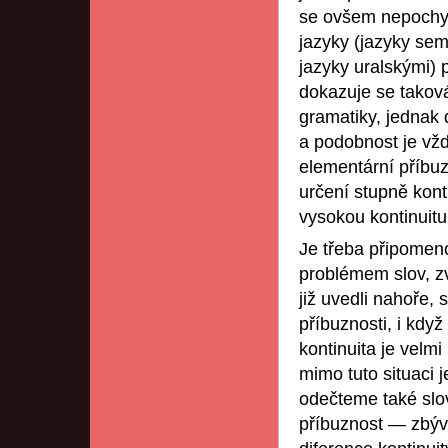
se ovšem nepochyb
jazyky (jazyky sem
jazyky uralskými) 
dokazuje se taková
gramatiky, jednak 
a podobnost je vž
elementární příbuz
určení stupně konti
vysokou kontinuitu
Je třeba připomeno
problémem slov, zv
již uvedli nahoře, 
příbuznosti, i kdy
kontinuita je velmi
mimo tuto situaci 
odečteme také slo
příbuznost — zbýv