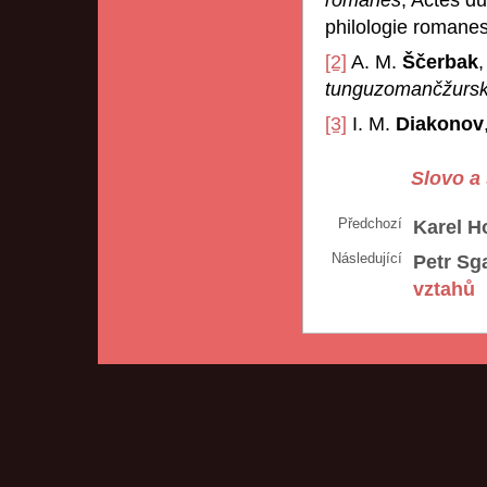
philologie romanes
[2]
A. M.
Ščerbak
tunguzomančžursk
[3]
I. M.
Diakonov
Slovo a 
Předchozí
Karel H
Následující
Petr Sga
vztahů