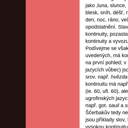
jako ‚luna, slunce,
blesk, sníh, déšť, 
den, noc, ráno, več
opodstatnění. Staví
kontinuity, pozas
kontinuity a vyvoz
Podívejme se však 
uvedených, má konti
na první pohled; v
jazycích vůbec) js
srov. např.
hvězda
kontinuitu má např.
(ie. 60, ufi. 60), 
ugrofinských jazyc
např. got.
sauil
a
s
Ščerbakův tedy n
jsou příklady slov,
vysokou kontinuitu,