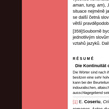
aman
, tung.
am
), ‚
situace nejméně ja
se další četná slo
větší pravděpodob
[359]Souborně bych
jednotlivým slovů
vztahů jazyků. Da
R É S U M É
Die Kontinuität 
Die Wörter sind nach ih
besitzen eine sehr hohe
kann bei der Beurteilu
indouralischen, altais
ausschlagegebend sei
[1]
E.
Coseriu
,
Cri
romanes
, Actes d