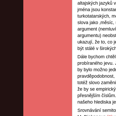
altajských jazyků 
jména jsou konstan
turkotatarských, 
slova jako ‚měsíc,
argument (nemluví
argumentu) neobsto
ukazují, že to, co
být stálé v širokýc
Dále bychom chtěl
probíraného jevu. J
by bylo možno jedn
pravděpodobnost, 
totéž slovo zaměni
že by se empirick
přesnějším číslům.
našeho hlediska je
Srovnávání semito-