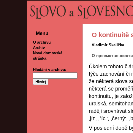
Menu
O kontinuitě 
O archivu
Vladimír Skalička
Archiv
Nová domovská
О преемственности с
stránka
Úkolem tohoto článk
Hledání v archivu:
týče zachování či 
že některá slova s
některá se proměňuj
kontinuitu, je zalo
uralská, semitoha
raději srovnávat slo
‚jít‘, ‚říci‘, ‚černý‘
V poslední době b