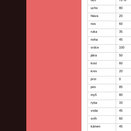
oko
70 %
ucho
80
hlava
20
nos
60
ruka
35
noha
45
srdce
100
játra
50
kost
60
krev
20
prst
0
pes
85
myš
80
ryba
33
voda
45
sníh
60
kámen
45