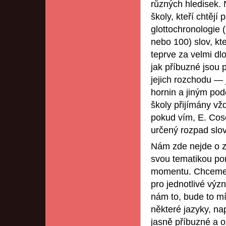
různých hledisek. 
školy, kteří chtějí 
glottochronologie (
nebo 100) slov, kte
teprve za velmi dl
jak příbuzné jsou p
jejich rozchodu — 
hornin a jiným po
školy přijímány vžd
pokud vím, E. Cose
určený rozpad slov
Nám zde nejde o z
svou tematikou p
momentu. Chceme u
pro jednotlivé výz
nám to, bude to m
některé jazyky, na
jasně příbuzné a o