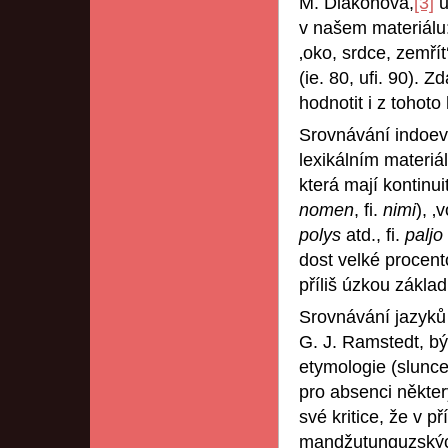
M. Diakonova,
[3]
u
v našem materiálu
‚oko, srdce, zemřít
(ie. 80, ufi. 90). 
hodnotit i z tohoto
Srovnávání indoev
lexikálním materiá
která mají kontinui
nomen
, fi.
nimi
), ‚
polys
atd., fi.
paljo
dost velké procent
příliš úzkou zákla
Srovnávání jazyků 
G. J. Ramstedt, bý
etymologie (slunc
pro absenci někter
své kritice, že v 
mandžutunguzských