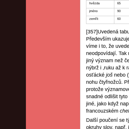
hvězda
65
jméno
90
zemřít
60
[357]Uvedená tabul
Především ukazuje
víme i to, že uved
neodpovídají. Tak
jiný význam než 
nýbrž i ‚ruku až k
osťácké
još
nebo (
nohu čtyřnožců. Př
protože významové 
snadné odlišit tyt
jiné, jako když nap
francouzském
che
Další poučení se 
okruhy slov, např.