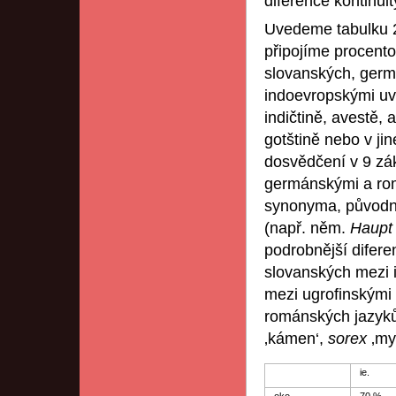
diference kontinuit
Uvedeme tabulku 2
připojíme procento
slovanských, germ
indoevropskými uvá
indičtině, avestě, a
gotštině nebo v j
dosvědčení v 9 zák
germánskými a romá
synonyma, původní
(např. něm.
Haup
podrobnější difere
slovanských mezi 
mezi ugrofinskými
románských jazyků
‚kámen‘,
sorex
‚my
ie.