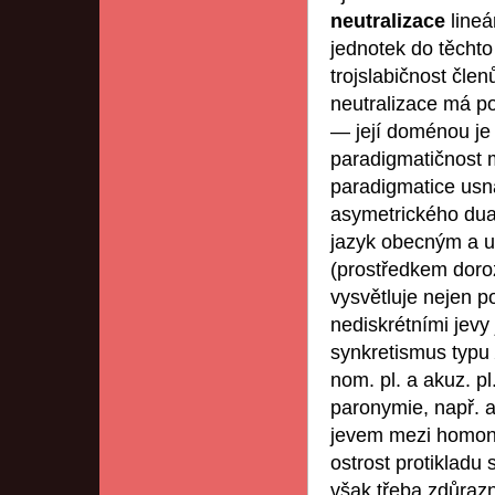
neutralizace
lineá
jednotek do těchto
trojslabičnost čl
neutralizace má po
— její doménou je 
paradigmatičnost m
paradigmatice usn
asymetrického dua
jazyk obecným a 
(prostředkem doro
vysvětluje nejen p
nediskrétními jevy
synkretismus typu
nom. pl. a akuz. p
paronymie, např. 
jevem mezi homonym
ostrost protikladu 
však třeba zdůrazn