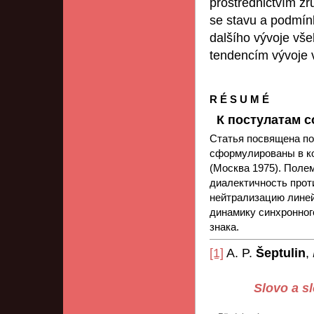
prostřednictvím z
se stavu a podmín
dalšího vývoje vš
tendencím vývoje v
R É S U M É
К постулатам с
Статья посвящена по
сформулированы в ко
(Москва 1975). Поле
диалектичность прот
нейтрализацию линей
динамику синхронног
знака.
[1]
A. P.
Šeptulin
,
Slovo a sl