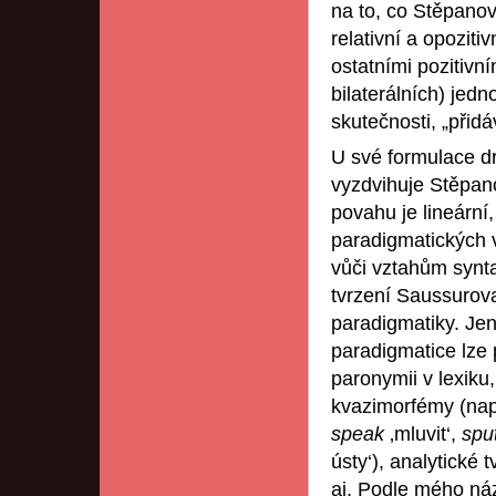
na to, co Stěpanov
relativní a opozitiv
ostatními pozitivní
bilaterálních) jed
skutečnosti, „přid
U své formulace dr
vyzdvihuje Stěpano
povahu je lineární,
paradigmatických v
vůči vztahům synt
tvrzení Saussurova
paradigmatiky. Jen
paradigmatice lze 
paronymii v lexiku
kvazimorfémy (nap
speak
‚mluvit‘,
spu
ústy‘), analytické 
aj. Podle mého ná