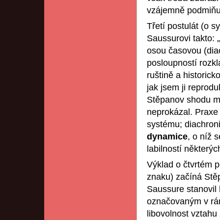
vzájemně podmiňuj
Třetí postulát (o s
Saussurovi takto: 
osou časovou (diac
posloupností rozk
ruštině a historick
jak jsem ji reprodu
Stěpanov shodu m
neprokázal. Praxe
systému; diachroni
dynamice
, o níž 
labilností některý
Výklad o čtvrtém po
znaku) začíná Stěp
Saussure stanovil 
označovaným v rámc
libovolnost vztah