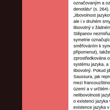
označovaným a ozn
denotátu“ (s. 264)
„libovolnost jazy
ale i v druhém smy
libovolný v žádném 
Stěpanov nezmiňuje
symetrie označují
směřováním k syno
připomenut), takž
zprostředkována os
systému jazyka, a
libovolný. Pokud j
Saussura, jak repr
mezi francouzštino
území a v určitém o
nelibovolnosti ja
o existenci jazyka
existence jazyka v 