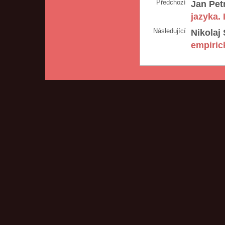
Předchozí
Jan Pet
jazyka. 
Následující
Nikolaj
empiric