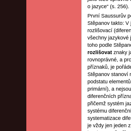
o jazyce“ (s. 256).
První Saussurův po
Stěpanov takto: V 
rozlišovací (difer
všechny jazykové je
toho podle Stěpano
rozlišovat
znaky j
rovnoprávné, a pr
příznaků, je pořád
Stěpanov stanoví n
podstatu elementů 
primární), a nejso
diferenčních příz
přičemž systém jaz
systému diferenční
systematizace dife
je vždy jen jeden