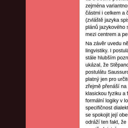
zejména variantno
částmi i celkem a 
(zvláště jazyka sp
plánů jazykového 
mezi centrem a per
Na závěr uvedu něk
lingvistiky. I post
stále hlubším pozn
ukázal, že Stěpano
postulátu Saussuro
platný jen pro urč
zřejmě přenáší na l
klasickou fyziku a 
formální logiky v 
specifičnost dialek
se spokojit její ob
odráží ten fakt, ž