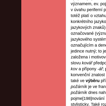
významem, ev. poj
v úvahu periferní 
totéž platí o vzta
konkrétního jazyk
jazykových znaků) 
označované (význa
jazykového systém
označujícím a den
jedince nutný; to 
založena i motivo
slovu
kovář
předpo
kov
a přípony
-ář
;
konvenční znalost
také ve
výběru
př
požárník
je ve fra
požárník
dnes nah
pojme[198]nování e
stylisticky. Také 