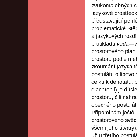
zvukomalebných slo
jazykové prostředk
představující peri
problematické Stě
a jazykových rozdí
protikladu
voda
—
prostorového plánu
prostoru podle méh
zkoumání jazyka t
postulátu o libovo
celku k denotátu, p
diachronii) je důs
prostoru, čili nah
obecného postulát
Připomínám ještě, 
prostorového svěd
všemi jeho útvary)
už u třetího postul