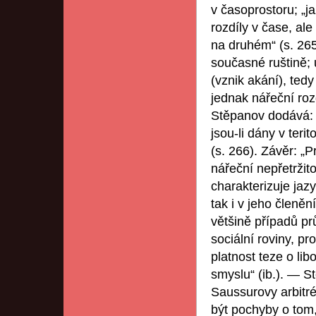
v časoprostoru; „ja
rozdíly v čase, al
na druhém“ (s. 265
současné ruštině; 
(vznik akání), ted
jednak nářeční roz
Stěpanov dodává: 
jsou-li dány v ter
(s. 266). Závěr: „
nářeční nepřetrži
charakterizuje jazy
tak i v jeho členěn
většině případů pr
sociální roviny, pr
platnost teze o li
smyslu“ (ib.). — S
Saussurovy arbitr
být pochyby o tom