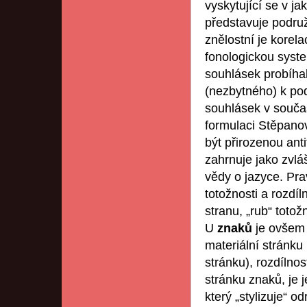
vyskytující se v j
představuje podruž
znělostní je korel
fonologickou syst
souhlásek probíha
(nezbytného) k pod
souhlásek v souča
formulaci Stěpano
být přirozenou anti
zahrnuje jako zvláš
vědy o jazyce. Pra
totožnosti a rozdíl
stranu, „rub“ totož
U
znaků
je ovšem 
materiální stránku
stránku), rozdílno
stránku znaků, je 
který „stylizuje“ 