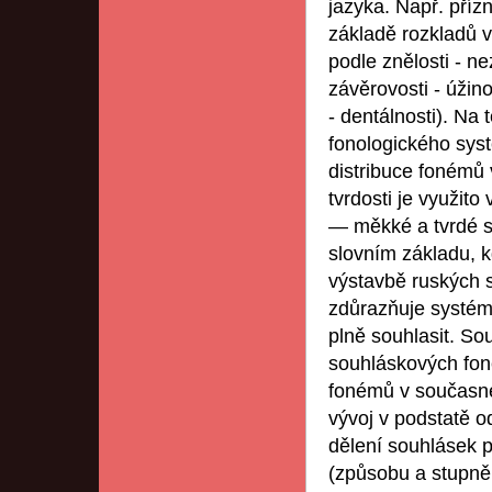
jazyka. Např. pří
základě rozkladů v 
podle znělosti - ne
závěrovosti - úžino
- dentálnosti). Na
fonologického sys
distribuce fonémů 
tvrdosti je využito
— měkké a tvrdé s
slovním základu, k
výstavbě ruských 
zdůrazňuje systémo
plně souhlasit. So
souhláskových fon
fonémů v současné
vývoj v podstatě o
dělení souhlásek p
(způsobu a stupně 