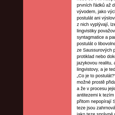
prvních řádků až d
vývodem, jako vých
postulát ani výslov
z nich vyplývají, 
lingvistiky považov
syntagmatice a par
postulát o libovol
ze Saussurových po
protiklad nebo dok
jazykovou realitu,
lingvistovy, a je 
„Co je to postulát
možné prostě přida
a že v procesu jeji
antitezemi k tezí
přitom nepopírají S
teze jsou zahrnová
jako teze správné n