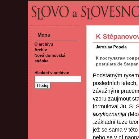
Menu
K Stěpanovov
O archivu
Jaroslav Popela
Archiv
Nová domovská
К постулатам совре
stránka
postulats de Stepan
Hledání v archivu:
Podstatným rysem či
posledních letech, 
závažnými pracemi
vzoru zaujmout sta
formuloval Ju. S.
jazykoznanija
(Mos
„základní teze teori
jež se sama v této
nebo se v ní naopa