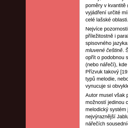
poměry v kvantitě (
vyjádření určité mí
celé lašské oblasti
Nejvíce pozornost
příležitostně i pa
spisovného jazyka;
mluvené češtině
. 
opřít o podobnou s
(nebo nářečí), kde
Přízvuk takový [19
typů melodie, nebo
vynucuje si obvykle
Autor musel však př
možností jedinou c
melodický systém j
nejvýraznější Jabl
nářečích sousedníc