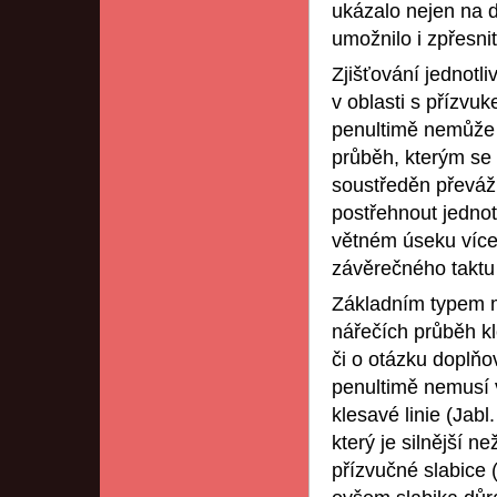
ukázalo nejen na d
umožnilo i zpřesni
Zjišťování jednotli
v oblasti s přízvu
penultimě nemůže s
průběh, kterým se v
soustředěn převáž
postřehnout jednot
větném úseku více 
závěrečného taktu 
Základním typem m
nářečích průběh kl
či o otázku doplňo
penultimě nemusí v
klesavé linie (Jabl
který je silnější 
přízvučné slabice (