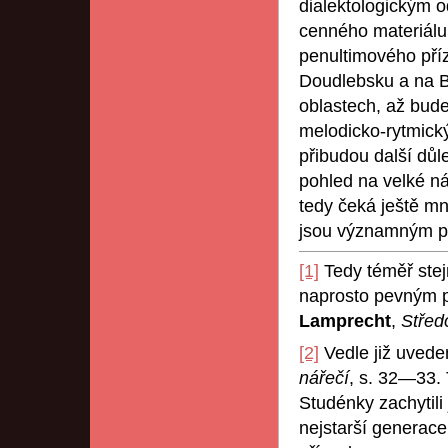
dialektologickým 
cenného materiálu
penultimového pří
Doudlebsku a na Bl
oblastech, až bude
melodicko-rytmický
přibudou další důl
pohled na velké ná
tedy čeká ještě m
jsou významným př
[1]
Tedy téměř stejn
naprosto pevným p
Lamprecht
,
Střed
[2]
Vedle již uvede
nářečí
, s. 32—33. 
Studénky zachytili
nejstarší generac