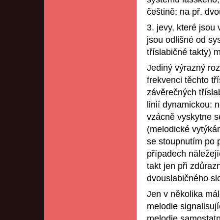
češtině; na př. dvo
3. jevy, které jso
jsou odlišné od sy
tříslabičné takty)
Jediný výrazný roz
frekvenci těchto tř
závěrečných třísla
linií dynamickou: n
vzácně vyskytne s
(melodické vytýkán
se stoupnutím po 
případech náležejí
takt jen při zdůraz
dvouslabičného slo
Jen v několika má
melodie signalisu
melodie samostatno