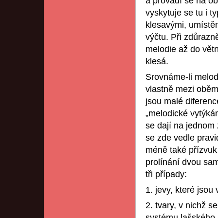
a provádí se na ob
vyskytuje se tu i 
klesavými, umístěný
výčtu. Při zdůrazn
melodie až do vět
klesá.
Srovnáme-li melod
vlastně mezi oběma
jsou malé diferenc
„melodické vytýkán
se dají na jednom 
se zde vedle pravi
méně také přízvuk n
prolínání dvou sa
tři případy:
1. jevy, které jso
2. tvary, v nichž s
systému lašského,