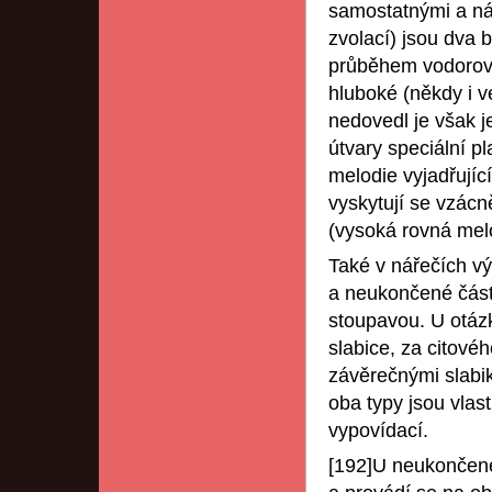
samostatnými a ná
zvolací) jsou dva b
průběhem vodorov
hluboké (někdy i v
nedovedl je však 
útvary speciální pl
melodie vyjadřující
vyskytují se vzác
(vysoká rovná melo
Také v nářečích vý
a neukončené části
stoupavou. U otázk
slabice, za citové
závěrečnými slabik
oba typy jsou vla
vypovídací.
[192]U neukončené 