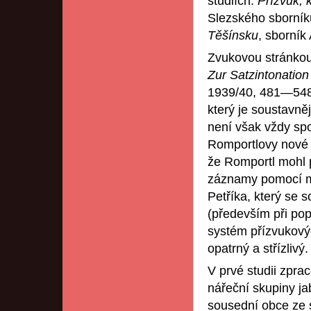
studiích:
Přízvuk, 
Slezského sborníku
Těšínsku
, sborník
Zvukovou stránkou 
Zur Satzintonatio
1939/40, 481—548)
který je soustavně
není však vždy spo
Romportlovy nové p
že Romportl mohl 
záznamy pomocí ma
Petříka, který se 
(především při pop
systém přízvukovýc
opatrný a střízlivý.
V prvé studii zpra
nářeční skupiny ja
sousední obce ze s