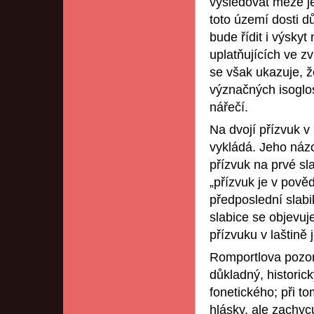
vysledovat meze je
toto území dosti d
bude řídit i výsky
uplatňujících ve 
se však ukazuje, ž
význačných isoglos
nářečí.
Na dvojí přízvuk v 
vykládá. Jeho názor
přízvuk na prvé sl
„přízvuk je v pově
předposlední slabi
slabice se objevuje
přízvuku v laštině
Romportlova pozo
důkladný, historick
fonetického; při t
hlásky, ale zachycu