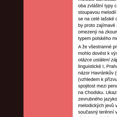
oba zvláštní typy 
stoupavou melodií
se na celé lašské 
by proto zajímavé z
omezený na zkoum
typem polského m
A že všestranné p
mohlo dovést k vý
otázce ustálení z
linguistické I, Pr
názor Havránkův 
(vzhledem k příz
spojitost mezi pe
na Chodsku. Ukazu
zevrubného jazyko
melodických jevů v
současný terénní 