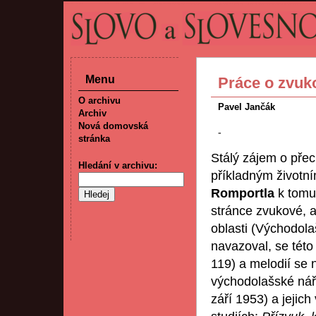
Menu
Práce o zvuk
O archivu
Pavel Jančák
Archiv
Nová domovská
-
stránka
Stálý zájem o pře
Hledání v archivu:
příkladným životní
Romportla
k tomu
stránce zvukové, a 
oblasti (Východolaš
navazoval, se této
119) a melodií se
východolašské nář
září 1953) a jejic