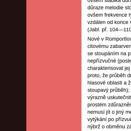
ovšem slabika důra
důraze melodie sto
ovšem frekvence ty
vzdálen od konce v
(Jabl. př. 104—110
Nové v Romportlový
citovému zabarvení
se stoupáním na př
nepřízvučné (posle
charakterisovat je
proto, že průběh d
hlasové oblasti a 
stoupavý průběh);
výrazně uskutečnit
prostém zdůraznění
nemusí jít o jiný 
vytýkání po přízvu
nýbrž o obměnu zá