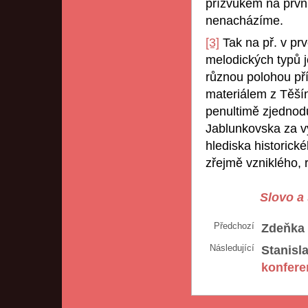
přízvukem na první
nenacházíme.
[3]
Tak na př. v prv
melodických typů 
různou polohou pří
materiálem z Těšín
penultimě zjednodu
Jablunkovska za v
hlediska historick
zřejmě vzniklého,
Slovo a 
Předchozí
Zdeňka
Následující
Stanisla
konfere