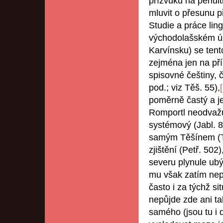
přízvuku na penult
mluvit o přesunu p
Studie a práce ling
východolašském ú
Karvínsku) se tent
zejména jen na pří
spisovné češtiny, 
pod.; viz Těš. 55),
poměrně častý a je
Romportl neodvažuj
systémový (Jabl. 
samým Těšínem (Těš
zjištění (Petř. 50
severu plynule ubý
mu však zatím nepo
často i za týchž s
nepůjde zde ani ta
samého (jsou tu i 