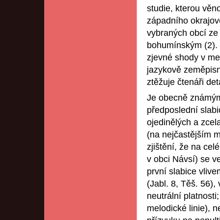
studie, kterou vě
západního okrajov
vybraných obcí ze 
bohumínským (2). 
zjevné shody v me
jazykově zeměpisn
ztěžuje čtenáři de
Je obecně známým
předposlední slabi
ojedinělých a zcel
(na nejčastějším m
zjištění, že na cel
v obci Návsí) se v
první slabice vliv
(Jabl. 8, Těš. 56),
neutrální platnosti
melodické linie), 