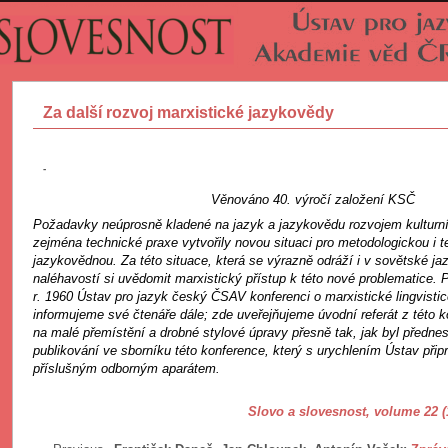
Za další rozvoj marxistické jazykovědy
-
Věnováno 40. výročí založení KSČ
Požadavky neúprosně kladené na jazyk a jazykovědu rozvojem kulturní
zejména technické praxe vytvořily novou situaci pro metodologickou i t
jazykovědnou. Za této situace, která se výrazně odráží i v sovětské ja
naléhavostí si uvědomit marxistický přístup k této nové problematice. P
r. 1960 Ústav pro jazyk český ČSAV konferenci o marxistické lingvisti
informujeme své čtenáře dále; zde uveřejňujeme úvodní referát z této ko
na malé přemístění a drobné stylové úpravy přesně tak, jak byl předne
publikování ve sborníku této konference, který s urychlením Ústav přip
příslušným odborným aparátem.
Slovo a slovesnost, volume 22 