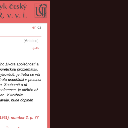
en
cz
[Articles]
(pdf)
ho života společnosti a
eoretickou problematiku
zykovědě, je třeba se vší
roto uspořádal v prosinci
ce. Souborně o ní
nference, je otištěn až
sen. V knižním
ravuje, bude doplněn
(1961), number 2
, p. 77