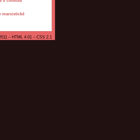
a o činnosti
 marxistické
2011 – HTML 4.01 – CSS 2.1