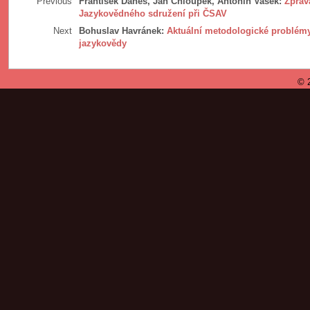
Previous
František Daneš, Jan Chloupek, Antonín Vašek:
Zpráv
Jazykovědného sdružení při ČSAV
Next
Bohuslav Havránek:
Aktuální metodologické problémy
jazykovědy
© 