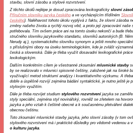
stavbu, slovní zásobu a stylové rozvrstvení.
Z těchto úkolů nejlépe je dosud zpracována lexikograficky
slovní záso
Příručním slovníku jazyka českého
a ve vycházejícím třídílném
Slovní
českého
). Naléhavost tohoto úkolu vyplývá z faktu, že slovní zásoba ne
změny našeho života a rychlý rozvoj věd, a proto její zpracování naše
potřebovala. Tím ovšem práce ani na tomto úseku nekončí a bude třeba 
stručného slovníku jazykového standartu, slovníků autorských (B. Něm
Nerudy aj.), systematického slovníku synonym a ještě mnoho speciální
s příslušnými obory na úseku terminologickém, kde je zvlášt významn
česká a slovenská. Dále je třeba využít dosavadní lexikografické prác
lexikologickým.
Dalším konkrétním cílem je všestranné zkoumání
mluvnické stavby
s
by se realizovalo v mluvnici spisovné češtiny, založené jak na široké b
využívající metod strukturní analýzy i kvantitativního výzkumu. A tře
dobře a úspěšně rozvíjí zejména bádání syntaktické, je nutno ještě je pr
stylovým využitím.
Dále je třeba rozvíjet studium
stylového rozvrstvení
jazyka se zaměřen
styly speciální, zejména styl novinářský, rovněž se zřetelem na hovor
jazyka a jeho vztah k češtině obecné a k současnému přetváření dialekt
obecnou češtinu.
Toto zkoumání mluvnické stavby jazyka, jeho slovní zásoby (v tom ovše
stylového rozvrstvení má i praktické důsledky pro vědomě vedenou a
o kulturu jazyka
.