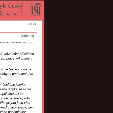
en
cz
[Articles]
es de l’évolution de
(pdf)
d, dává nám příležitost
ozadí práce vykonané v
otože těsně souvisí s
udobými potřebami této
h.
ní českého jazyka
ašeho jazyka se může
společnosti i se
jinde na světě proto
ho jazyka jsou věcí
národní spolupráce; není
upráce bohemistiky