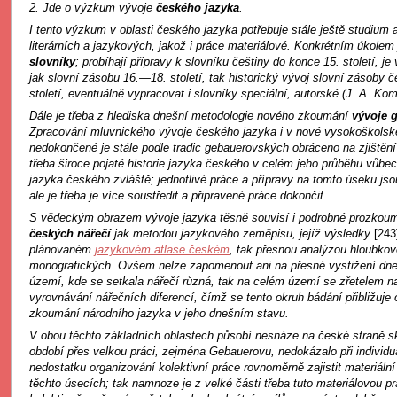
2. Jde o výzkum vývoje
českého jazyka
.
I tento výzkum v oblasti českého jazyka potřebuje stále ještě studium 
literárních a jazykových, jakož i práce materiálové. Konkrétním úkole
slovníky
; probíhají přípravy k slovníku češtiny do konce 15. století, j
jak slovní zásobu 16.—18. století, tak historický vývoj slovní zásoby 
století, eventuálně vypracovat i slovníky speciální, autorské (J. A. Ko
Dále je třeba z hlediska dnešní metodologie nového zkoumání
vývoje 
Zpracování mluvnického vývoje českého jazyka i v nové vysokoškolské
nedokončené je stále podle tradic gebauerovských obráceno na zjištění j
třeba široce pojaté historie jazyka českého v celém jeho průběhu vůbec
jazyka českého zvláště; jednotlivé práce a přípravy na tomto úseku jso
ale je třeba je více soustředit a připravené práce dokončit.
S vědeckým obrazem vývoje jazyka těsně souvisí i podrobné prozkou
českých nářečí
jak metodou jazykového zeměpisu, jejíž výsledky
[243
plánovaném
jazykovém atlase českém
, tak přesnou analýzou hloubkov
monografických. Ovšem nelze zapomenout ani na přesné vystižení dne
území, kde se setkala nářečí různá, tak na celém území se zřetelem na
vyrovnávání nářečních diferencí, čímž se tento okruh bádání přibližuje
zkoumání národního jazyka v jeho dnešním stavu.
V obou těchto základních oblastech působí nesnáze na české straně s
období přes velkou práci, zejména Gebauerovu, nedokázalo při individuál
nedostatku organizování kolektivní práce rovnoměrně zajistit materiál
těchto úsecích; tak namnoze je z velké části třeba tuto materiálovou p