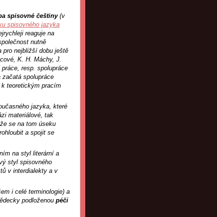
ba spisovné češtiny
(v
ku spisovného jazyka
jrychleji reaguje na
 společnost nutně
pro nejbližší dobu ještě
cové, K. H. Máchy, J.
 práce, resp. spolupráce
á začatá spolupráce
e k teoretickým pracím
oučasného jazyka, které
ázi materiálové, tak
baže se na tom úseku
ohloubit a spojit se
ím na styl literární a
ový styl spisovného
ů v interdialekty a v
m i celé terminologie) a
 vědecky podloženou
péči