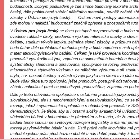
kolektivně s přesným zřetelem ke konkrétním cílům provést v době sou
budoucnosti. Dobrým podkladem je zde široce budovaný lexikální archí
český, dále prohloubené sbírání nářečního materiálu, rovněž začaté sbí
zásoby v Ústavu pro jazyk český. — Ovšem nové postupy automatiza
zde mohou v nejbližší budoucnosti značně zpřesnit a zhospodárnit tuto 
V
Ústavu pro jazyk český
se dnes postupně rozpracovávají a budou se
uvedené základní úkoly, především výzkum mluvnické stavby a slovní
češtiny, studium vývoje jazyka, zejména slovní zásoby, a průzkum nář
bude ústav dále prohlubovat metodologicky a bude zejména v nich upla
matematickolingvistického bádání. Celkem je také provedena koordina
pracovišti vysokoškolskými, zejména na universitních katedrách českýc
systematicky sledovaná a upravovaná; spolupráce se rozvíjí předevší
mluvnického a stylového výzkumu, na nářečním výzkumu a při studiu 
stylu, tzv. obecné češtiny a zčásti vývoje jazyka má skoro své jádro n
Bude však třeba tuto spolupráci ještě prohloubit, postupně odstraňovat z
zčásti i nahodilost prací na jednotlivých pracovištích, zejména na peda
Dále je třeba cílevědomé spolupráce s ostatními pracovišti jazykověd
slovakistickými, ale i s nebohemistickými a neslovakistickými, co se 
rozvoje, jakož i systematické spolupráce s obdobnými pracovišti v SSS
demokratických. Je třeba, aby si i ostatní složky akademické uvědomil
vědeckého bádání v bohemistice je především zde u nás, ale že metodo
bádání těsně souvisí se světovým rozvojem lingvistiky a má mít přímo
rozvoji jazykovědného bádání u nás. Jistě právě naše lingvistika má p
metodologickou práci předchozího období u nás dobré podmínky k tomu