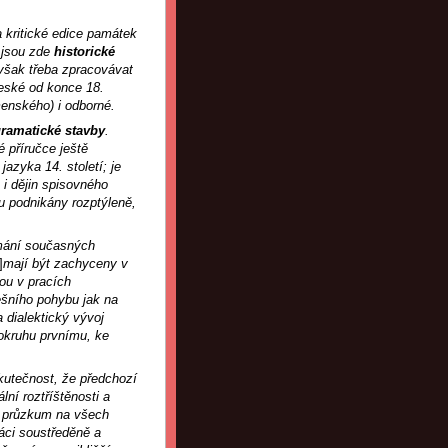
a kritické edice památek
m jsou zde
historické
e však třeba zpracovávat
české od konce 18.
menského) i odborné.
gramatické stavby
.
 příručce ještě
azyka 14. století; je
 i dějin spisovného
u podnikány rozptýleně,
mání současných
]
mají být zachyceny v
ou v pracích
šního pohybu jak na
 dialektický vývoj
 okruhu prvnímu, ke
kutečnost, že předchozí
ní roztříštěnosti a
ní průzkum na všech
ráci soustředěně a