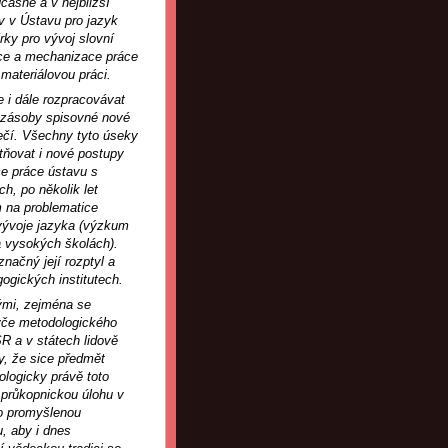
časné a v nejbližší
v v Ústavu pro jazyk
rky pro vývoj slovní
ce a mechanizace práce
materiálovou práci.
 i dále rozpracovávat
 zásoby spisovné nové
ečí. Všechny tyto úseky
tňovat i nové postupy
ce práce ústavu s
h, po několik let
m na problematice
vývoje jazyka (výzkum
a vysokých školách).
načný její rozptyl a
gogických institutech.
nými, zejména se
týče metodologického
R a v státech lidově
y, že sice předmět
logicky právě toto
 průkopnickou úlohu v
ro promyšlenou
, aby i dnes