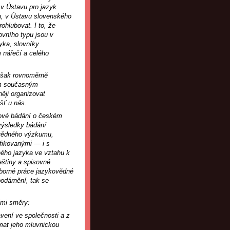
 v Ústavu pro jazyk
u, v Ústavu slovenského
rohlubovat. I to, že
ovního typu jsou v
yka, slovníky
 nářečí a celého
 však rovnoměrně
ým současným
něji organizovat
šť u nás.
 nové bádání o českém
výsledky bádání
ovědného výzkumu,
ifikovanými — i s
ného jazyka ve vztahu k
eštiny a spisovné
dborné práce jazykovědné
odárnění, tak se
ími směry:
avení ve společnosti a z
umat jeho mluvnickou