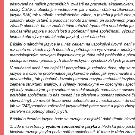
pěstované na našich pracovištích, zvláště na pracovišti akademickém,
český ČSAV, s obdobnými institucemi, jak v našem státě na Slovensk
jazyka SAV, tak v táboře socialistickém vůbec, a je třeba ji ještě více p
základní úkoly ústavů a pracovišť tohoto zaměření při akademiích prac
zásadě obdobné, ba ze značné části totožné (gramatika soudobého jaz
současného jazyka v souvislosti s potřebami nové společnosti, výzkum
historického vývoje příslušného jazyka), není náhodné.
Bádání o národním jazyce je u nás celkem na uspokojivé úrovni, není
rozvinuto ve všech svých úsecích a potřebuje se vyrovnávat s prudk
metodologickým rozvojem lingvistickým; je třeba také prohloubit a přes
spolupráci všech příslušných akademických i vysokoškolských pracovi
V současné době i pro nejbližší perspektivu je zejména třeba, aby se
jazyce a o obecné problematice jazykovědné vůbec jak vyrovnávalo s 
dosavadního, tak pohotově dovedlo pracovat novými metodami jazyk
zejména strukturní analýzy, s výhledy teoretickými — obecnými i spec
výhledy praktickými, projevujícími se v dokonalejší normalizaci spisov
potřebám společnosti (u nás rovněž i se zřetelem k poměru spisovné č
slovenštiny). Je rovněž třeba uvést automatizaci a mechanizaci i do o
jak ve
[242]
prospěch zpřesnění jazykovědné práce samé a jejího zhosp
zřetelem na potřeby oborů jiných.
Bádání o českém jazyce bude se rozvíjet v nejbližší době těmito hlavn
1. Jde o všestranný
výzkum současného jazyka
z hlediska jeho post
hlediska rozvoje jazyka podle potřeb společnosti. K tomu je třeba zko