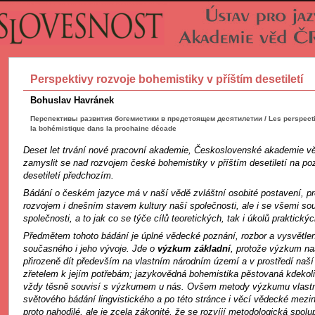
Perspektivy rozvoje bohemistiky v příštím desetiletí
Bohuslav Havránek
Перспективы развития богемистики в предстоящем десятилетии / Les perspectiv
la bohémistique dans la prochaine décade
Deset let trvání nové pracovní akademie, Československé akademie vě
zamyslit se nad rozvojem české bohemistiky v příštím desetiletí na p
desetiletí předchozím.
Bádání o českém jazyce má v naší vědě zvláštní osobité postavení, pr
rozvojem i dnešním stavem kultury naší společnosti, ale i se všemi so
společnosti, a to jak co se týče cílů teoretických, tak i úkolů praktickýc
Předmětem tohoto bádání je úplné vědecké poznání, rozbor a vysvětle
současného i jeho vývoje. Jde o
výzkum základní
, protože výzkum n
přirozeně dít především na vlastním národním území a v prostředí naší 
zřetelem k jejím potřebám; jazykovědná bohemistika pěstovaná kdekoli 
vždy těsně souvisí s výzkumem u nás. Ovšem metody výzkumu vlastní
světového bádání lingvistického a po této stránce i věcí vědecké mezi
proto nahodilé, ale je zcela zákonité, že se rozvíjí metodologická spol