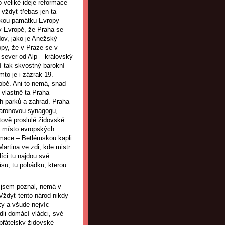
 veliké ideje reformace
vždyť třebas jen ta
nskou památku Evropy –
v Evropě, že Praha se
ov, jako je Anežský
opy, že v Praze se v
 sever od Alp – královský
í tak skvostný barokní
mto je i zázrak 19.
sobě. Ani to nemá, snad
vlastně ta Praha –
h parků a zahrad. Praha
Staronovou synagogu,
tově proslulé židovské
í místo evropských
ormace – Betlémskou kapli
artina ve zdi, kde mistr
íci tu najdou své
ásu, tu pohádku, kterou
ý jsem poznal, nemá v
Vždyť tento národ nikdy
cky a všude nejvíc
dli domácí vládci, své
 přátelsky židovské