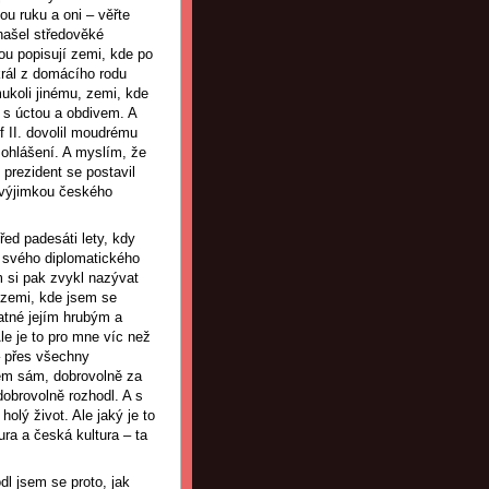
ou ruku a oni – věřte
našel středověké
ou popisují zemi, kde po
král z domácího rodu
ukoli jinému, zemi, kde
 s úctou a obdivem. A
f II. dovolil moudrému
 ohlášení. A myslím, že
prezident se postavil
s výjimkou českého
ed padesáti lety, kdy
o svého diplomatického
m si pak zvykl nazývat
 zemi, kde jsem se
latné jejím hrubým a
e je to pro mne víc než
– přes všechny
zem sám, dobrovolně za
dobrovolně rozhodl. A s
olý život. Ale jaký je to
ura a česká kultura – ta
l jsem se proto, jak