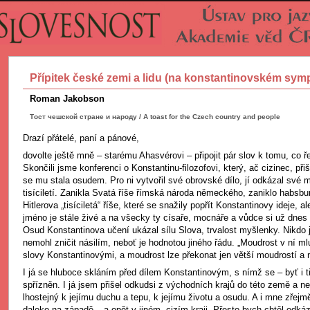
Přípitek české zemi a lidu (na konstantinovském sym
Roman Jakobson
Тoст чешской стране и народу / A toast for the Czech country and people
Drazí přátelé, paní a pánové,
dovolte ještě mně – starému Ahasvérovi – připojit pár slov k tomu, co řek
Skončili jsme konferenci o Konstantinu-filozofovi, který, ač cizinec, při
se mu stala osudem. Pro ni vytvořil své obrovské dílo, jí odkázal své m
tisíciletí. Zanikla Svatá říše římská národa německého, zaniklo habsbu
Hitlerova „tisíciletá“ říše, které se snažily popřít Konstantinovy ideje, al
jméno je stále živé a na všecky ty císaře, mocnáře a vůdce si už dne
Osud Konstantinova učení ukázal sílu Slova, trvalost myšlenky. Nikdo ji
nemohl zničit násilím, neboť je hodnotou jiného řádu. „Moudrost v ní m
slovy Konstantinovými, a moudrost lze překonat jen větší moudrostí a 
I já se hluboce skláním před dílem Konstantinovým, s nímž se – byť i t
spřízněn. I já jsem přišel odkudsi z východních krajů do této země a n
lhostejný k jejímu duchu a tepu, k jejímu životu a osudu. A i mne zřejm
daleko na západě – a opět v jiném, cizím kraji. Přesto bych chtěl odkáz