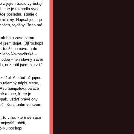
z jejích tradic vyrůstají
l – se je rozhodla vydat
áce poslední, studie o
miluj ny. Napsal jsem je
echách, vydány. Je to mé
 tak brzo zase octnu
yl jsem dojat.
[3]Pochopil
k toužil po návratu do
 z jeho Novosvětské –
 hudba – ten slavný závěr
 neztratil jsem nic z té
držel. Ale teď už pijme
ten tajemný nápis Mene,
 Asurbanipalova paláce
ě a ruce, které je
opak, vždyť právě ony
očil Konstantin ve svém
, to víno, které se zase
nejvyšší oběti,
oliku pochopí.