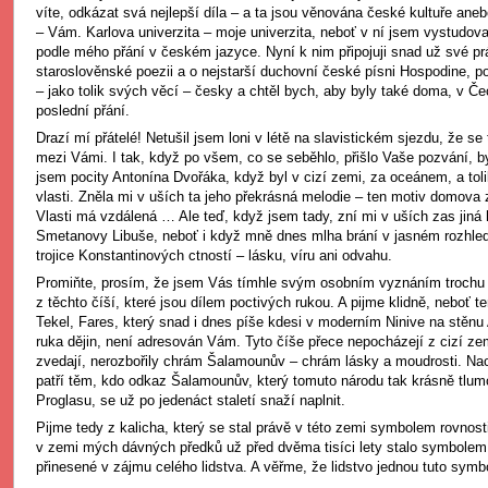
víte, odkázat svá nejlepší díla – a ta jsou věnována české kultuře anebo 
– Vám. Karlova univerzita – moje univerzita, neboť v ní jsem vystudova
podle mého přání v českém jazyce. Nyní k nim připojuji snad už své pr
staroslověnské poezii a o nejstarší duchovní české písni Hospodine, po
– jako tolik svých věcí – česky a chtěl bych, aby byly také doma, v Č
poslední přání.
Drazí mí přátelé! Netušil jsem loni v létě na slavistickém sjezdu, že se
mezi Vámi. I tak, když po všem, co se seběhlo, přišlo Vaše pozvání, b
jsem pocity Antonína Dvořáka, když byl v cizí zemi, za oceánem, a toli
vlasti. Zněla mi v uších ta jeho překrásná melodie – ten motiv domova
Vlasti má vzdálená … Ale teď, když jsem tady, zní mi v uších zas jiná
Smetanovy Libuše, neboť i když mně dnes mlha brání v jasném rozhledu,
trojice Konstantinových ctností – lásku, víru ani odvahu.
Promiňte, prosím, že jsem Vás tímhle svým osobním vyznáním trochu z
z těchto číší, které jsou dílem poctivých rukou. A pijme klidně, neboť 
Tekel, Fares, který snad i dnes píše kdesi v moderním Ninive na stěnu
ruka dějin, není adresován Vám. Tyto číše přece nepocházejí z cizí zem
zvedají, nerozbořily chrám Šalamounův – chrám lásky a moudrosti. Na
patří těm, kdo odkaz Šalamounův, který tomuto národu tak krásně tlum
Proglasu, se už po jedenáct staletí snaží naplnit.
Pijme tedy z kalicha, který se stal právě v této zemi symbolem rovnosti
v zemi mých dávných předků už před dvěma tisíci lety stalo symbolem 
přinesené v zájmu celého lidstva. A věřme, že lidstvo jednou tuto symb