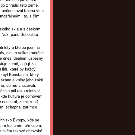
tlo z tradic této země,
 – uvědomoval trochu více
 samozřejmým i to, s čím
eského skla a s českým
ta! Nuž, pane Bohoušku –
i lety a kterou jsem si
dy, ale i o velkou morální
, je dnes ideálem ‚úspěšný
uje země, a já jí za
 lidí, které by každý
 byl Konstantin, který
akázáno a knihy jeho žáků
omu, co mu vnucovali;
zelo půl roku relativní
, kde kultura je domovem
e nesetkal, zemi, v níž
není schopna, zatímco
ohnisko Evropy, kde se
cím kulturním přínosem,
la světu takové obrovské