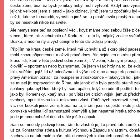
české zemi, bez níž bych je nikdy nebyl mohl vytvořit. Vždyť ono vyros
jejichž velikost jsem si snad – jako cizinec, jímž jsem tu zpočátku byl
než ti, kdo se tu narodili, vyrostli a jimž se tu prostě jevilo prostým a
by se nesetkali nikde na světě.
Ale nemysleme teď na poslední věci, když máme před sebou číše z č
vínem, které tak zachutnalo už Karlu IV. – a to byl nějaký znalec svě
Bušku, smočme rty a vychutnejme tento dar zdejší přírody.
Připíjím na krásu české země, která mě uchvátila už skoro před padesát
mohl znovu připomenout a oživit právě dnes. Ale nejde jen o krásu příro
krásu lidí, kteří v této podivuhodné zemi žijí. V zemi, kde nyní pracuji
člověk’ – sportsman nebo byznysman. Já jsem však hrdý na to, že exist
tolik vděčím, jejíž lid už odedávna ctí výše než moc a majetek památku
pravý Američan označil za neúspěšné ztroskotance – takových lidí, jako
se musel jít ospravedlnit do Říma, ale jehož dílo bylo později stejně z
spáleny; jako byl Hus, který byl sám upálen, když se odmítl podřídit t
jako byl Komenský, který musil po vítězství cizích vojsk, jemuž předchá
svobody, opustit svou tolik milovanou vlast. Chtěl bych pozdravit zemi
víc než kdekoli jinde, zemi, která má to, s čím jsem se ještě nikde jind
obrovská většina lidí samostatně přemýšlí a jen nepatrná hrstka toho 
jinde je tomu bohužel dosud stále ještě naopak.
Sám se mnohdy podivuji tomu, čím to vlastně je, že právě tato země, 
už za Konstantina střetala kultura Východu a Západu s vlastním, domá
zachovala na tak malé ploše tolik obrovských kulturních památek a da