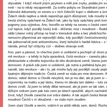
obyvatele. I když mluvili jiným jazykem a měli jiné zvyky, podala jim sv
mně – na to nikdy nezapomněli. Za svého pobytu ve Skandinávii jsem 
židovské dokumenty ze severu a v nich židovští kupci s obdivem a úct
Židech nikdo neplive a nikdo neponižuje jejich důstojnost, kde moudrý 
trestá zločiny spáchané na Židech tak, jako by byly spáchány proti kom
pogromy jsou výjimkou. Ano, hovořilo se tehdy na severu o české zemi
což teprve, když později český král – blíženec múz i moudrosti – Rudol
rabbi Löwovi volný přístup na hrad v kteroukoli dobu a bez předchozího
nemusím připomínat ani nejnovější dobu, kdy pozdější československý 
tak jednoznačně proti antisemitismu, který bohužel k hanbě lidstva – 
národa, jemuž byl vždycky cizí – dodnes otravuje svět.
Ano, paní a pánové, to všechno jsem si uvědomil a pochopil už skoro př
mě revoluce – a tehdy to byla opravdová, čistá revoluce – zanesla jak
představitele a věrného bojovníka do této divukrásné země, kterou jse
domovem. A právě zde jsem si uvědomil, jak nutná a potřebná byla pro
narodil, tato revoluce – ale i to, jak mnoho byly její pozdější osudy pop
špatným dějinným tradicím. Česká země se stala pro mne domovem. Al
domov, neboť domov si člověk nevybírá, ten je mu dán; ale já jsem si 
vzpomínky na matku a její lásku, kterou mi dávala tam daleko – tuto 
domov zvolil. Já jsem to tehdy dělat nemusel, ale já jsem se tak sám, 
těžkým srdcem jsem pak tuto zemi po letech opouštěl, abych zachránil h
život, když člověk zanechá své srdce daleko. A tak aspoň česká literat
moudrost Čechů v ní obsažená – se stala mým osudem.
Jsem starý člověk a nevím, vrátím-li se ještě někdy sem, domů. Rozhod