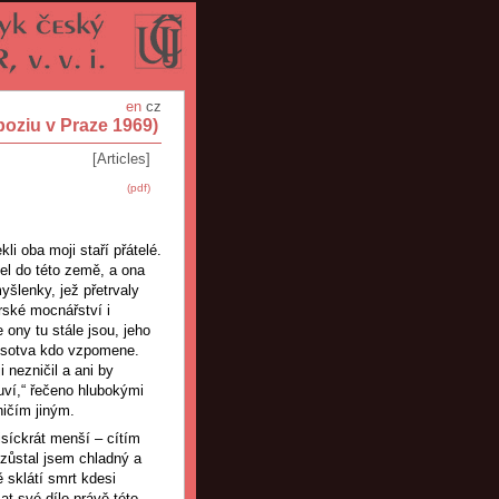
en
cz
poziu v Praze 1969)
[Articles]
(pdf)
li oba moji staří přátelé.
šel do této země, a ona
yšlenky, jež přetrvaly
rské mocnářství i
e ony tu stále jsou, jeho
s sotva kdo vzpomene.
 nezničil a ani by
luví,“ řečeno hlubokými
ničím jiným.
isíckrát menší – cítím
ezůstal jsem chladný a
ě sklátí smrt kdesi
at své dílo právě této