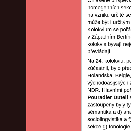
Ohlášené příspěvky
homogenních sekcí.
na vzniku určité se
může být i určitým
Kolokvium se pořád
v Západním Berlíně,
kolokvia bývají ne
převládají.
Na 24. kolokviu, 
zúčastnil, bylo př
Holandska, Belgie,
východoasijských 
NDR. Hlavními pořa
Pouradier Duteil
zastoupeny byly tyt
sémantika a d) ana
sociolingvistika a 
sekce g) fonologie