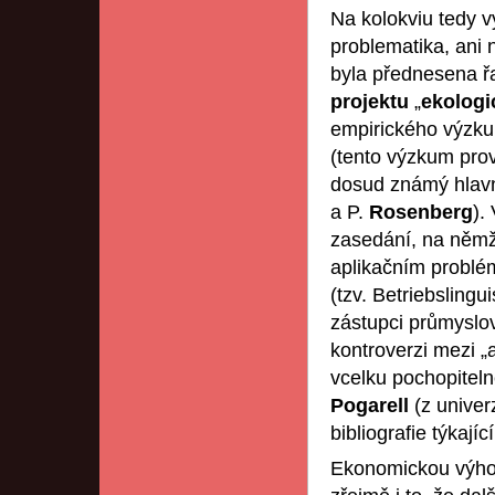
Na kolokviu tedy 
problematika, ani 
byla přednesena řa
projektu
„
ekologi
empirického výzk
(tento výzkum prov
dosud známý hlavn
a P.
Rosenberg
).
zasedání, na němž
aplikačním problém
(tzv. Betriebsling
zástupci průmyslo
kontroverzi mezi „a
vcelku pochopitelné
Pogarell
(z unive
bibliografie týkají
Ekonomickou výhod