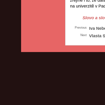
zřejmě i to, že dal
na univerzitě v Pa
Slovo a sl
Previous
Iva Neb
Next
Vlasta 