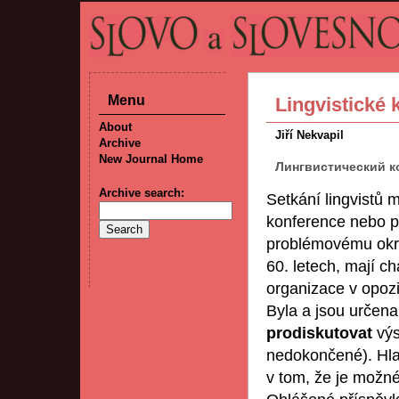
Menu
Lingvistické
About
Jiří Nekvapil
Archive
New Journal Home
Лингвистический ко
Archive search:
Setkání lingvistů 
konference nebo p
problémovému okruh
60. letech, mají c
organizace v opozic
Byla a jsou určena 
prodiskutovat
výs
nedokončené). Hlav
v tom, že je možné