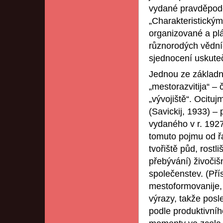
vydané pravděpodob
„Charakteristický
organizované a plá
různorodých vědní
sjednocení uskuteč
Jednou ze základn
„mestorazvitija“ –
„vývojiště“. Ocitu
(Savickij, 1933) –
vydaného v r. 1927
tomuto pojmu od ř
tvořiště půd, rostl
přebývání) živočiš
společenstev. (Pří
mestoformovanije, 
výrazy, takže posl
podle produktivníh