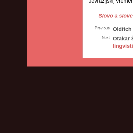
Jevrazijskij vremen
Slovo a slove
Previous
Oldřich
Next
Otakar 
lingvis