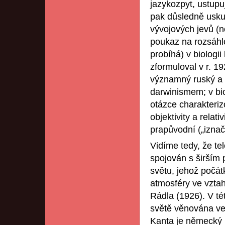
jazykozpyt, ustupu
pak důsledně usku
vývojových jevů (n
poukaz na rozsáhl
probíhá) v biolog
zformuloval v r. 1
významný ruský a 
darwinismem; v bio
otázce charakteriz
objektivity a relati
prapůvodní („iznača
Vidíme tedy, že tel
spojován s širším
světu, jehož počát
atmosféry ve vztahu
Rádla (1926). V té
světě věnována ve
Kanta je německý b