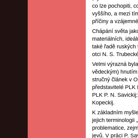
co lze pochopiti, 
vyššího, a mezi tí
příčiny a vzájemné 
Chápání světa jako
materiálních, ideál
také řadě ruských 
otci N. S. Trubeck
Velmi výrazná byl
vědeckým) hnutím 
stručný článek v OS
představitelé PLK 
PLK P. N. Savickij;
Kopeckij.
K základním myšlenk
jejich terminologii
problematice, zej
jevů. V práci P. 