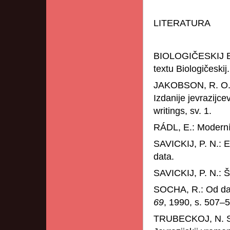
LITERATURA
BIOLOGIČESKIJ E
textu Biologičeskij.
JAKOBSON, R. O.: 
Izdanije jevrazijc
writings, sv. 1.
RÁDL, E.: Moderní
SAVICKIJ, P. N.: 
data.
SAVICKIJ, P. N.: Š
SOCHA, R.: Od dar
69
, 1990, s. 507–
TRUBECKOJ, N. S.: