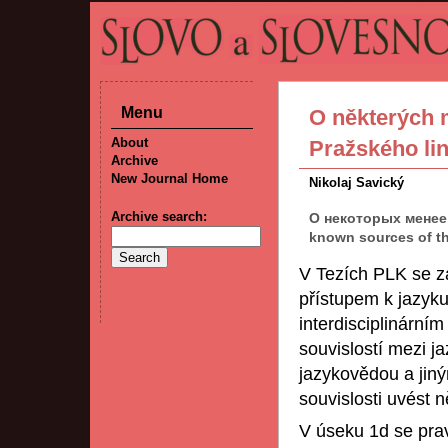
Menu
O některých
About
Pražského li
Archive
New Journal Home
Nikolaj Savický
Archive search:
О некоторых менее
known sources of th
V Tezích PLK se z
přístupem k jazyk
interdisciplinární
souvislostí mezi j
jazykovědou a jiný
souvislosti uvést n
V úseku 1d se prav