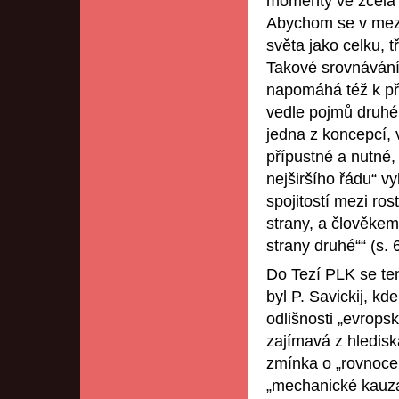
momenty ve zcela r
Abychom se v mezíc
světa jako celku, 
Takové srovnávání 
napomáhá též k př
vedle pojmů druhé
jedna z koncepcí, 
přípustné a nutné, 
nejširšího řádu“ 
spojitostí mezi ros
strany, a člověke
strany druhé““ (s. 
Do Tezí PLK se ten
byl P. Savickij, kd
odlišnosti „evrop
zajímavá z hledisk
zmínka o „rovnoce
„mechanické kauzali