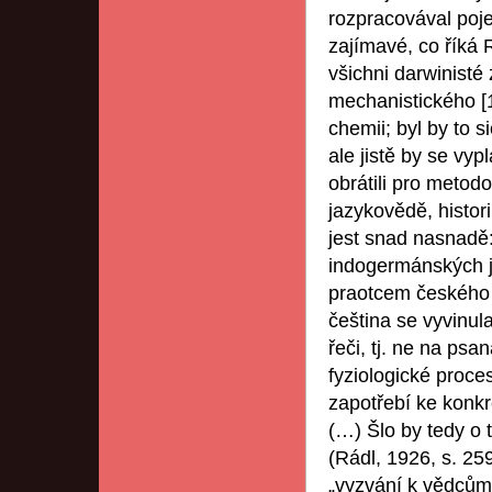
rozpracovával poje
zajímavé, co říká 
všichni darwinisté
mechanistického [1
chemii; byl by to 
ale jistě by se vyp
obrátili pro metod
jazykovědě, histori
jest snad nasnadě: 
indogermánských ja
praotcem českého 
čeština se vyvinula
řeči, tj. ne na ps
fyziologické proce
zapotřebí ke konkr
(…) Šlo by tedy o 
(Rádl, 1926, s. 25
„vyzvání k vědcům: