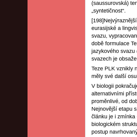
(saussurovská) te
„syntetičnost“.
[198]Nejvýraznějš
eurasijské a lingv
svazu, vypracovan
době formulace Tez
jazykového svazu 
svazech je obsažen
Teze PLK vznikly 
měly své další osu
V biologii pokračuj
alternativními pří
proměnlivé, od dob
Nejnovější etapu s
článku je i zmínka
biologickém strukt
postup navrhovaný