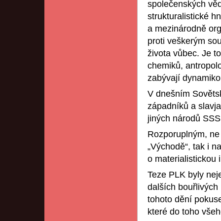
společenských věd
strukturalistické 
a mezinárodně org
proti veškerým so
života vůbec. Je t
chemiků, antropolo
zabývají dynamikou
V dnešním Sovětsk
západníků a slavjan
jiných národů SSSR
Rozporuplným, ne 
„Východě“, tak i n
o materialistickou
Teze PLK byly neje
dalších bouřlivých
tohoto dění pokus
které do toho všeh