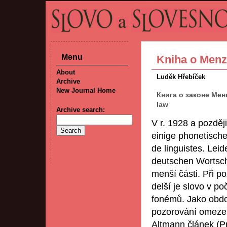
Menu
Kniha o Menz
About
Luděk Hřebíček
Archive
New Journal Home
Книга о законе Мен
law
Archive search:
V r. 1928 a pozděj
einige phonetische
de linguistes. Lei
deutschen Wortsch
menší části. Při p
delší je slovo v po
fonémů. Jako obdob
pozorování omezeno
Altmann článek (P