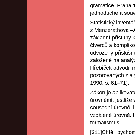
gramatice. Praha 
jednoduché a souv
Statistický inventá
z Menzerathova –
základní přístupy
čtverců a kompliko
odvozeny příslušn
založené na analý
Hřebíček odvodil 
pozorovaných
x
a
1990, s. 61–71).
Zákon je aplikova
úrovněmi; jestliže
sousední úrovně, l
vzdálené úrovně. I
formalismus.
[311]Chtěli bychom