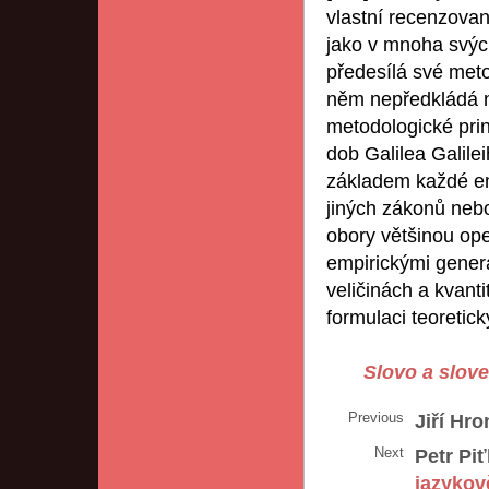
vlastní recenzovan
jako v mnoha svýc
předesílá své meto
něm nepředkládá ni
metodologické prin
dob Galilea Galile
základem každé em
jiných zákonů neb
obory většinou ope
empirickými gener
veličinách a kvant
formulaci teoretický
Slovo a slov
Previous
Jiří Hro
Next
Petr Piť
jazykov