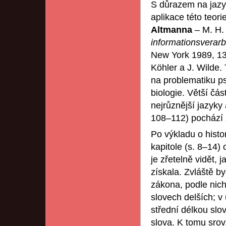
S důrazem na jazy
aplikace této teor
Altmanna
– M. H
informationsvera
New York 1989, 132
Köhler a J. Wilde. 
na problematiku ps
biologie. Větší čás
nejrůznější jazyky 
108–112) pochází 
Po výkladu o histo
kapitole (s. 8–14)
je zřetelně vidět, 
získala. Zvláště b
zákona, podle nich
slovech delších; v
střední délkou slo
slova. K tomu srov.