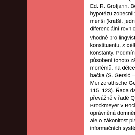
Ed. R. Grotjahn. 
hypotézu zobecnil: 
menší (kratší, jedn
diferenciální rovni
vhodné pro lingvis
konstituentu,
x
dél
konstanty. Podmín
působení tohoto zá
morfémů, na délce
bačka (S. Gersić –
Menzerathsche Ges
115–123). Řada da
převážně v řadě Qu
Brockmeyer v Boch
oprávněná domněnka
ale o zákonitost p
informačních syst