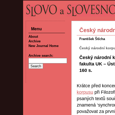
Menu
Český národní
About
František Štícha
Archive
New Journal Home
Český národní korpu
Archive search:
Český národní ko
fakulta UK – Ús
160 s.
Krátce před koncem
korpusu
při Filozo
psaných textů sou
znamená ‘synchronn
považovat za prvn