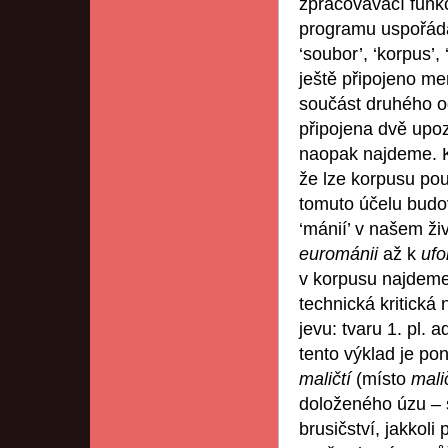
zpracovávací funkc
programu uspořádán
‘soubor’, ‘korpus’,
ještě připojeno me
součást druhého od
připojena dvě upo
naopak najdeme. K
že lze korpusu použ
tomuto účelu budov
‘mánií’ v našem ži
eurománii
až k
ufo
v korpusu najdeme
technická kritická
jevu: tvaru 1. pl. 
tento výklad je po
maličtí
(místo
mali
doloženého úzu – 
brusičství, jakkoli