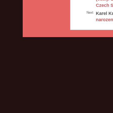
Czech S
Next
Karel K
narozen