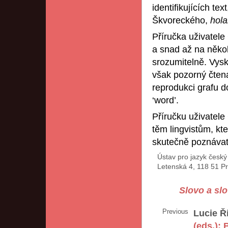
identifikujících tex
Škvoreckého,
hol
Příručka uživatel
a snad až na někol
srozumitelně. Vysk
však pozorný čtená
reprodukci grafu d
‘word’.
Příručku uživatel
těm lingvistům, kte
skutečně poznávat
Ústav pro jazyk česk
Letenská 4, 118 51 P
Slovo a sl
Previous
Lucie Ř
(eds.):