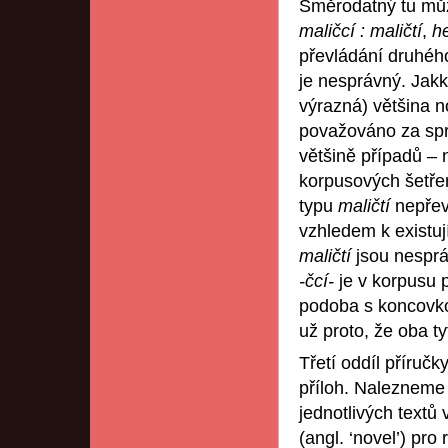
Směrodatný tu může
maličcí : maličtí
,
h
převládání druhého
je nesprávný. Jakk
výrazná) většina n
považováno za sprá
většině případů – 
korpusových šetřen
typu
maličtí
nepřev
vzhledem k existuj
maličtí
jsou nesprá
-čcí-
je v korpusu 
podoba s koncov
už proto, že oba t
Třetí oddíl příruč
příloh. Nalezneme 
jednotlivých textů
(angl. ‘novel’) pro