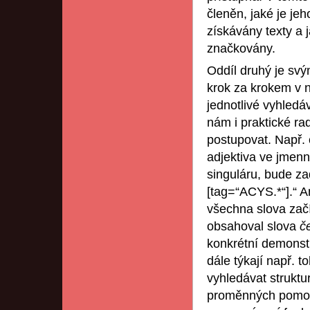
členěn, jaké je jeh
získávány texty a 
značkovány.
Oddíl druhý je svý
krok za krokem v n
jednotlivé vyhled
nám i praktické rad
postupovat. Např. 
adjektiva ve jmen
singuláru, bude z
[tag=“ACYS.*“].“ A
všechna slova zač
obsahoval slova
č
konkrétní demonst
dále týkají např. t
vyhledávat struktur
proměnných pomocí