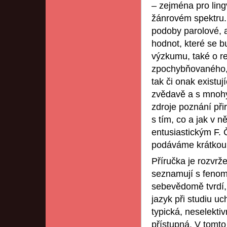
– zejména pro ling
žánrovém spektru. 
podoby parolové, 
hodnot, které se 
výzkumu, také o r
zpochybňovaného, 
tak či onak existuj
zvědavě a s mnohý
zdroje poznání př
s tím, co a jak v n
entusiastickým F. 
podáváme krátkou
Příručka je rozvrže
seznamují s fenom
sebevědomě tvrdí,
jazyk při studiu uc
typická, neselektiv
přístupná. V tomto