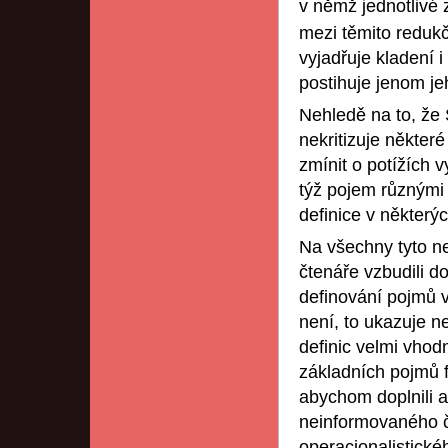
v němž jednotlivé
mezi těmito redukč
vyjadřuje kladení i
postihuje jenom je
Nehledě na to, ž
nekritizuje někter
zmínit o potížích 
týž pojem různými
definice v některý
Na všechny tyto n
čtenáře vzbudili d
definování pojmů 
není, to ukazuje n
definic velmi vhod
základních pojmů f
abychom doplnili a
neinformovaného č
operacionalistické