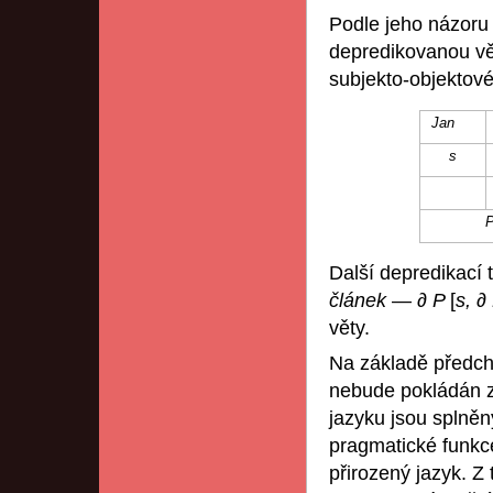
Podle jeho názoru 
depredikovanou vě
subjekto-objektové
Jan
s
Další depredikací 
článek
—
∂ P
[
s, ∂
věty.
Na základě předch
nebude pokládán za
jazyku jsou splněn
pragmatické funk
přirozený jazyk. Z