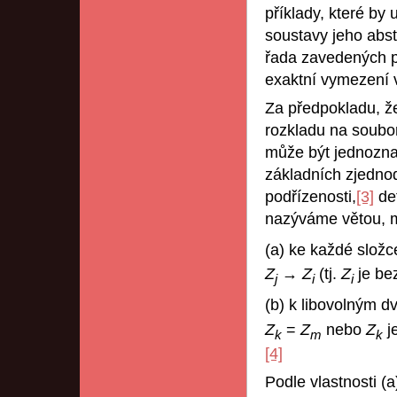
příklady, které by
soustavy jeho abs
řada zavedených p
exaktní vymezení v
Za předpokladu, 
rozkladu na soubo
může být jednozna
základních zjedno
podřízenosti,
[3]
def
nazýváme větou, ma
(a) ke každé slož
Z
→
Z
(tj.
Z
je be
j
i
i
(b) k libovolným 
Z
=
Z
nebo
Z
j
k
m
k
[4]
Podle vlastnosti (