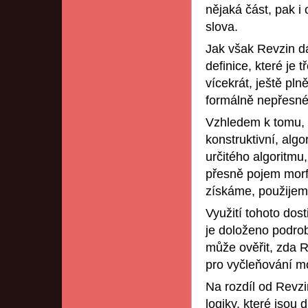
nějaká část, pak 
slova.
Jak však Revzin dá
definice, které je
vícekrát, ještě pl
formálně nepřesné
Vzhledem k tomu, ž
konstruktivní, alg
určitého algoritmu
přesně pojem morf
získáme, použijeme
Využití tohoto dost
je doloženo podro
může ověřit, zda R
pro vyčleňování m
Na rozdíl od Revzi
logiky, které jsou