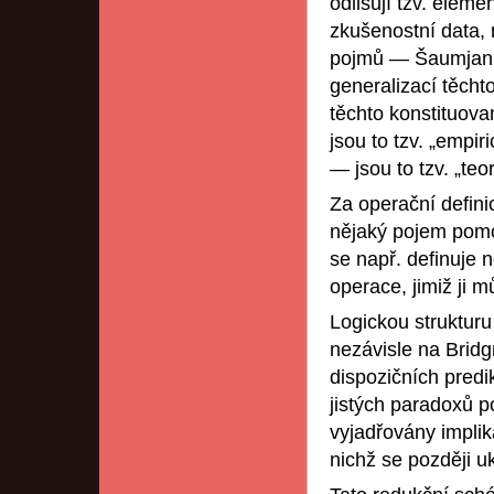
odlišují tzv. elem
zkušenostní data, n
pojmů — Šaumjan ji
generalizací těchto
těchto konstituova
jsou to tzv. „empir
— jsou to tzv. „teo
Za operační defin
nějaký pojem pomoc
se např. definuje n
operace, jimiž ji 
Logickou strukturu
nezávisle na Brid
dispozičních predi
jistých paradoxů p
vyjadřovány implik
nichž se později uk