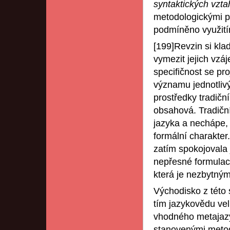
syntaktických vzta
metodologickými pr
podmíněno využitím
[199]Revzin si klad
vymezit jejich vzá
specifičnost se pr
významu jednotlivý
prostředky tradiční
obsahová. Tradiční
jazyka a nechápe,
formální charakter
zatím spokojovala
nepřesné formulac
která je nezbytný
Východisko z této 
tím jazykovědu vel
vhodného metajaz
stanovenými meto