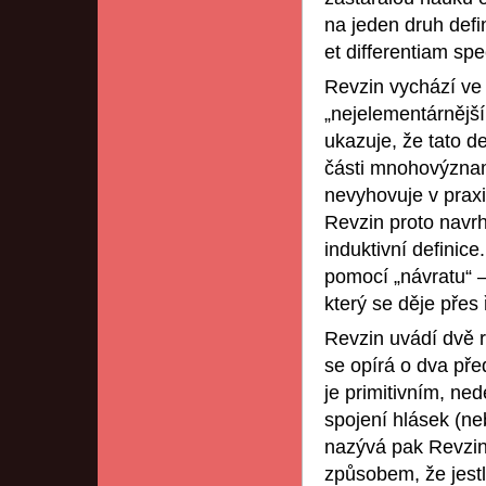
na jeden druh defi
et differentiam spe
Revzin vychází ve 
„nejelementárnější
ukazuje, že tato de
části mnohovýzna
nevyhovuje v prax
Revzin proto navrh
induktivní definic
pomocí „návratu“ 
který se děje pře
Revzin uvádí dvě r
se opírá o dva pře
je primitivním, ne
spojení hlásek (n
nazývá pak Revzin 
způsobem, že jestl