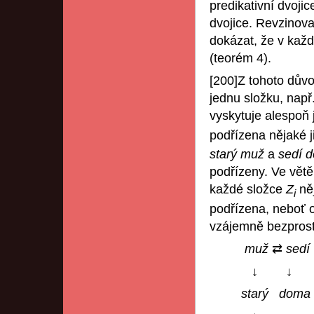
predikativní dvojic
dvojice. Revzinova
dokázat, že v každ
(teorém 4).
[200]Z tohoto dův
jednu složku, např
vyskytuje alespoň
podřízena nějaké 
starý muž
a
sedí 
podřízeny. Ve vět
každé složce
Z
ně
i
podřízena, neboť o
vzájemně bezprost
muž
⇄
sedí
↓ ↓
starý
doma