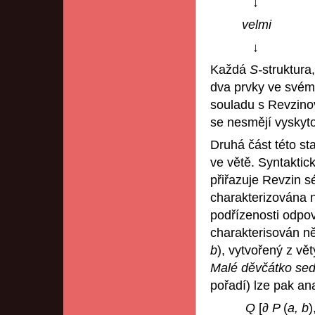
↓
velmi
↓
Každá
S-
struktura
dva prvky ve svém
souladu s Revzinov
se nesmějí vyskyt
Druhá část této st
ve větě. Syntakti
přiřazuje Revzin 
charakterizována 
podřízenosti odpo
charakterisován ně
b
), vytvořený z vě
Malé děvčátko se
pořadí) lze pak an
Q
[
∂ P
(
a, b
)