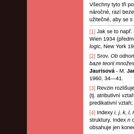
Všechny tyto tři po
náročné, razí beze
užitečné, aby se s
[1]
Jak se to např.
Wien 1934 (předml
logic,
New York 194
[2]
Srov.
Ob odnom 
baze teorii množes
Jaurisová
- M.
Ja
1960, 34—41.
[3]
Revzin rozlišuj
(tj. atributivní v
predikativní vztah
[4]
Indexy
i, j, k, l
struktury. Index
n
obsahuje jen kone