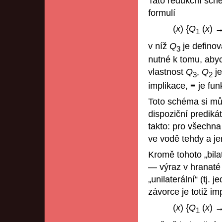
Tato redukční sch
formulí
(
x
) {
Q
(
x
) →
1
v níž
Q
je defino
3
nutné k tomu, aby
vlastnost
Q
,
Q
je
3
2
implikace, ≡ je fu
Toto schéma si můž
dispoziční prediká
takto: pro všechn
ve vodě tehdy a jen
Kromě tohoto „bila
— výraz v hranaté 
„unilaterální“ (tj
závorce je totiž imp
(
x
) {
Q
(
x
) →
1