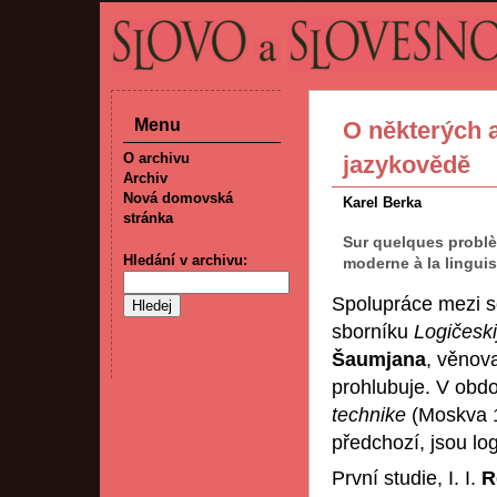
Menu
O některých a
O archivu
jazykovědě
Archiv
Nová domovská
Karel Berka
stránka
Sur quelques problèm
Hledání v archivu:
moderne à la linguis
Spolupráce mezi sov
sborníku
Logičeski
Šaumjana
, věnov
prohlubuje. V ob
technike
(Moskva 1
předchozí, jsou log
První studie, I. I.
R