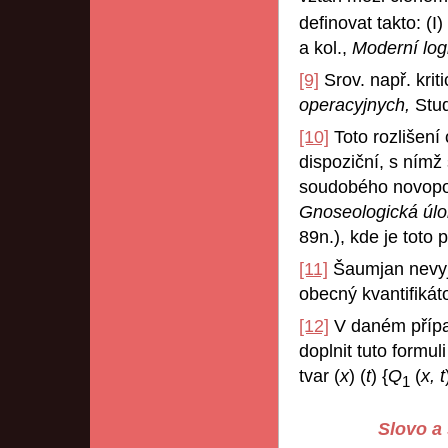
definovat takto: (I)
a kol.,
Moderní log
[9]
Srov. např. kri
operacyjnych,
Stud
[10]
Toto rozlišení
dispoziční, s nímž
soudobého novopozi
Gnoseologická úl
89n.), kde je toto 
[11]
Šaumjan nevyja
obecný kvantifikáto
[12]
V daném přípa
doplnit tuto formu
tvar (
x
) (
t
) {
Q
(
x, t
1
Slovo a 