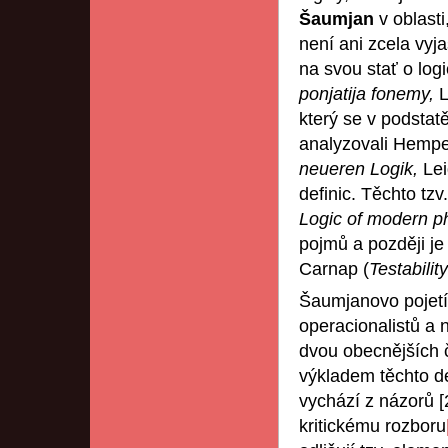
Šaumjan
v oblast
není ani zcela vyj
na svou stať o log
ponjatija fonemy,
L
který se v podstat
analyzovali Hempe
neueren Logik,
Lei
definic. Těchto tz
Logic of modern p
pojmů a později je 
Carnap (
Testabili
Šaumjanovo pojetí 
operacionalistů a 
dvou obecnějších č
výkladem těchto de
vychází z názorů [
kritickému rozboru