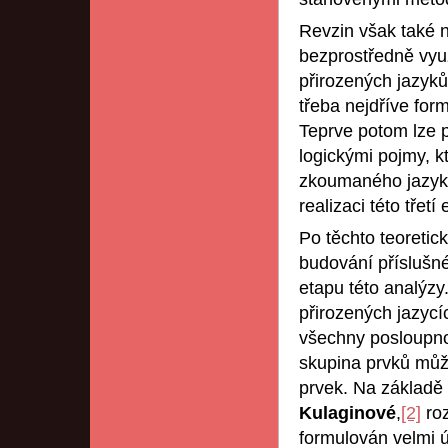
Revzin však také n
bezprostředně využ
přirozených jazyků
třeba nejdříve for
Teprve potom lze p
logickými pojmy, k
zkoumaného jazyka,
realizaci této třet
Po těchto teoreti
budování příslušné
etapu této analýzy
přirozených jazycí
všechny posloupnos
skupina prvků může
prvek. Na základě
Kulaginové
,
[2]
roz
formulován velmi 