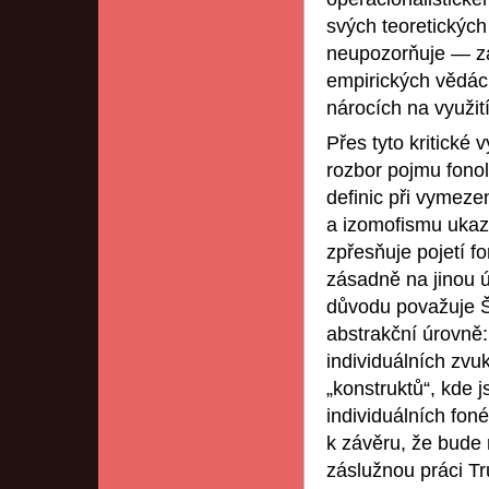
svých teoretických
neupozorňuje — zál
empirických vědách
nárocích na využit
Přes tyto kritické
rozbor pojmu fonol
definic při vymeze
a izomofismu ukaz
zpřesňuje pojetí f
zásadně na jinou ú
důvodu považuje Š
abstrakční úrovně:
individuálních zvuk
„konstruktů“, kde 
individuálních fo
k závěru, že bude n
záslužnou práci Tr