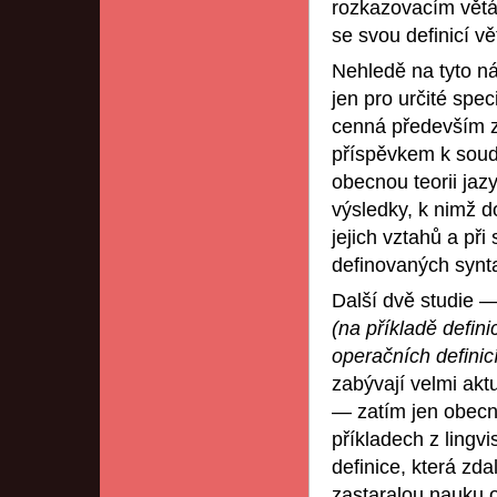
rozkazovacím vět
se svou definicí v
Nehledě na tyto ná
jen pro určité spe
cenná především z
příspěvkem k soud
obecnou teorii jaz
výsledky, k nimž d
jejich vztahů a př
definovaných synt
Další dvě studie 
(na příkladě defi
operačních definicí
zabývají velmi akt
— zatím jen obecn
příkladech z lingv
definice, která zd
zastaralou nauku 