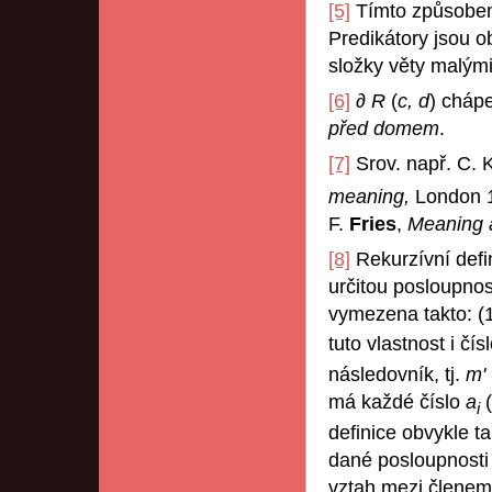
[5]
Tímto způsobem
Predikátory jsou 
složky věty malý
[6]
∂ R
(
c, d
) cháp
před domem
.
[7]
Srov. např. C. 
meaning,
London 
F.
Fries
,
Meaning a
[8]
Rekurzívní defi
určitou posloupnost
vymezena takto: (1
tuto vlastnost i čís
následovník, tj.
m'
má každé číslo
a
(
i
definice obvykle t
dané posloupnosti
vztah mezi člene