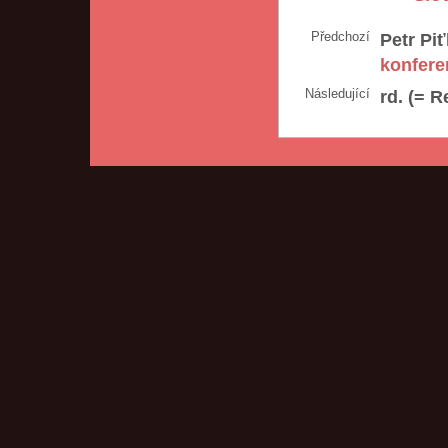
Předchozí
Petr Piť
konfere
Následující
rd. (= R