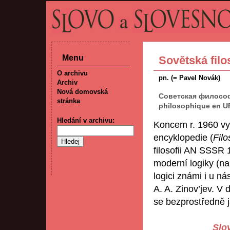
Menu
Sovětská filo
O archivu
pn. (= Pavel Novák)
Archiv
Nová domovská
Советская философс
stránka
philosophique en 
Hledání v archivu:
Koncem r. 1960 vyš
encyklopedie (
Filo
filosofii AN SSSR 
moderní logiky (nap
logici známi i u ná
A. A. Zinov’jev. V 
se bezprostředně 
Slov