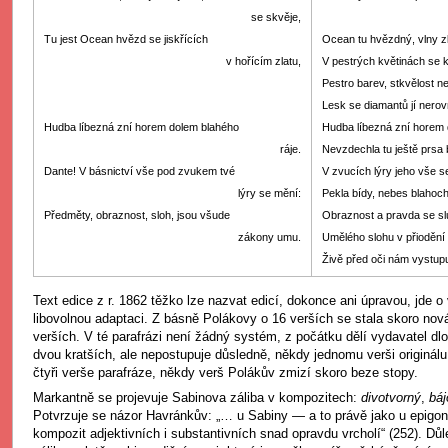
se skvěje,
Tu jest Ocean hvězd se jiskřících
Ocean tu hvězdný, vlny zl
v hořícím zlatu,
V pestrých květinách se k
Pestro barev, stkvělost n
Lesk se diamantů jí nerov
Hudba líbezná zní horem dolem blahého
Hudba líbezná zní horem 
ráje.
Nevzdechla tu ještě prsa 
Dante! V básnictví vše pod zvukem tvé
V zvucích lýry jeho vše s
lýry se mění:
Pekla bídy, nebes blahoch
Předměty, obraznost, sloh, jsou všude
Obraznost a pravda se slu
zákony umu.
Umělého slohu v přiodění
Živě před oči nám vystupu
Text edice z r. 1862 těžko lze nazvat edicí, dokonce ani úpravou, jde o
libovolnou adaptaci. Z básně Polákovy o 16 verších se stala skoro no
verších. V té parafrázi není žádný systém, z počátku dělí vydavatel dlo
dvou kratších, ale nepostupuje důsledně, někdy jednomu verši originálu 
čtyři verše parafráze, někdy verš Polákův zmizí skoro beze stopy.
Markantně se projevuje Sabinova záliba v kompozitech:
divotvorný
,
báj
Potvrzuje se názor Havránkův: „… u Sabiny — a to právě jako u epigo
kompozit adjektivních i substantivních snad opravdu vrcholí“ (252). Důl