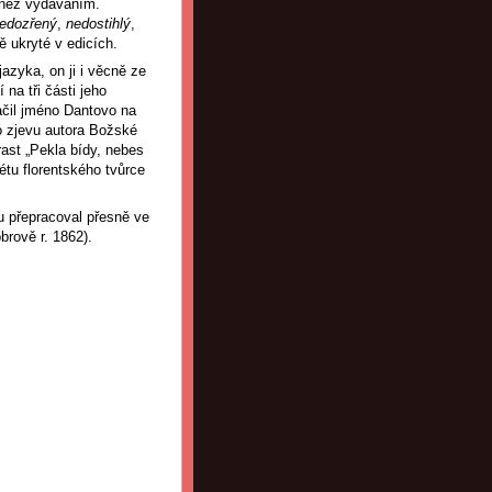
m než vydáváním.
edozřený
,
nedostihlý
,
ě ukryté v edicích.
azyka, on ji i věcně ze
 na tři části jeho
lačil jméno Dantovo na
ho zjevu autora Božské
rast „Pekla bídy, nebes
étu florentského tvůrce
u přepracoval přesně ve
rově r. 1862).