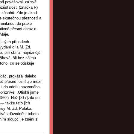
oři považovali za své
zůstalosti (značka R)
h zásahů. Zde je akad.
e skutečnou přesností a
roniknout do praxe
tivně přesný obraz o
 Máje.
jiných případech.
ydání díla M. Zd.
 pílí sbírali nejrůznější
jškově, šli bez zájmu
toho, co se otiskuje
adáč, prokázal daleko
áč přesně rozlišuje mezi
ul do oddílu nazvaného
příznivě: „Otiskli jsme
1862). Než [317]zdá se
— takže tato jich
isy M. Zd. Poláka,
čivé zdůvodnění tohoto
ím sloupci je znění z