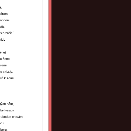
í,
 pérem
zohnění.
vět,
eko zářící
ici.
 let
u žene.
zřené
e sklady.
tá k zemi,
hlých nám,
byl všady.
voboden on sám!
ru,
sboru.