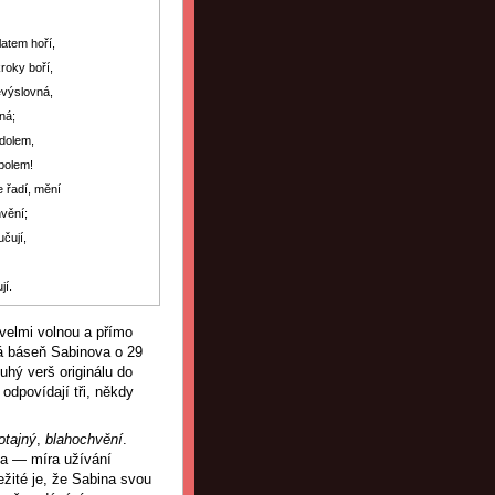
atem hoří,
roky boří,
evýslovná,
ná;
dolem,
bolem!
e řadí, mění
vění;
čují,
jí.
 velmi volnou a přímo
vá báseň Sabinova o 29
uhý verš originálu do
odpovídají tři, někdy
otajný
,
blahochvění
.
na — míra užívání
ežité je, že Sabina svou