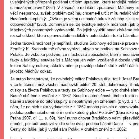
uveřejněných přirozeně podléhal určitým úpravám, které tehdejší redakt
samozřejmé právo“ (252). V zásadě je redakční zpracování Máchovy po
věcí nespornou, avšak problém začíná, chceme-li určit míru redakčníc
Havránek skeptický: „Ovšem je velmi nesnadné takové zásahy zjistit s
odpovědností“ (253). Domnívám se, že existuje několik možností, jak p
Máchových posmrtných vydavatelů. Po jejich využití snad získáme rela
rozsahu škod, které upravovatelé nadělali v autentickém textu básníka
Jedna taková možnost je nepřímá, studium Sabinovy editorské praxe v 
Zemřelý K. Svoboda mě dávno vybízel, abych se podíval na Sabinovo v
Poláka. Je vskutku podivné, že máchovští specialisté, kteří s neúnavnou
fakty a faktíčky, související s Máchou jen velmi vzdáleně a docela vně
kolem Sabiny editora, ačkoli v něm je pravděpodobně klíč k větší části 
jakožto Máchův odkaz.
Je nutno konstatovat, že novodobý editor Polákova díla, totiž Josef Br
více kritičnosti než všichni máchovští editoři 20. stol. dohromady. Brad
otisky za života Polákova a texty ze Sabinovy edice — tyto druhé shrn
Básně otištěné z vydání z r. 1862. Soudí o autentičnosti těchto textů ne
básně zařaděné do této skupiny s nepatrnými jen změnami (z vyd. z r. 
nám, že na nich ruka vydavatele z r. 1862 mnoho pilovala a opravovala 
podoba podle našeho mínění není skutečný plod Polákův“ (Básnické sp
Praha 1907, díl 1., s. 69). Není nutno citovat Bradáčovo velmi přesvěd
mínění, postačí postavit vedle sebe dvojí podobu básně Dante — v prvn
Cesty do Itálie, jak ji vydal sám Polák, v druhém znění z r. 1862: