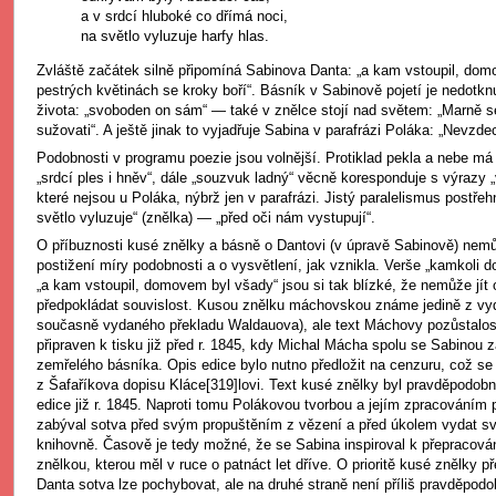
a v srdcí hluboké co dřímá noci,
na světlo vyluzuje harfy hlas.
Zvláště začátek silně připomíná Sabinova Danta: „a kam vstoupil, dom
pestrých květinách se kroky boří“. Básník v Sabinově pojetí je nedotknu
života: „svoboden on sám“ — také v znělce stojí nad světem: „Marně s
sužovati“. A ještě jinak to vyjadřuje Sabina v parafrázi Poláka: „Nevzde
Podobnosti v programu poezie jsou volnější. Protiklad pekla a nebe má
„srdcí ples i hněv“, dále „souzvuk ladný“ věcně koresponduje s výrazy „v
které nejsou u Poláka, nýbrž jen v parafrázi. Jistý paralelismus postře
světlo vyluzuje“ (znělka) — „před oči nám vystupují“.
O příbuznosti kusé znělky a básně o Dantovi (v úpravě Sabinově) nemůž
postižení míry podobnosti a o vysvětlení, jak vznikla. Verše „kamkoli d
„a kam vstoupil, domovem byl všady“ jsou si tak blízké, že nemůže jí
předpokládat souvislost. Kusou znělku máchovskou známe jedině z vydá
současně vydaného překladu Waldauova), ale text Máchovy pozůstalost
připraven k tisku již před r. 1845, kdy Michal Mácha spolu se Sabinou z
zemřelého básníka. Opis edice bylo nutno předložit na cenzuru, což se
z Šafaříkova dopisu Kláce[319]lovi. Text kusé znělky byl pravděpodob
edice již r. 1845. Naproti tomu Polákovou tvorbou a jejím zpracováním 
zabýval sotva před svým propuštěním z vězení a před úkolem vydat s
knihovně. Časově je tedy možné, že se Sabina inspiroval k přepracov
znělkou, kterou měl v ruce o patnáct let dříve. O prioritě kusé znělky p
Danta sotva lze pochybovat, ale na druhé straně není příliš pravděpodob