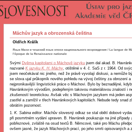
Máchův jazyk a obrozenská čeština
Oldřich Králík
Язык Махи и чешский язык эпохи национального возрождения / La langue de Mác
l’époque de la Renaissance nationale
Svými
Dvěma kapitolami o Máchově jazyku
jsem dal akad. B. Havránko
nazvané
K jazyku K. H. Máchy
, otištěné v 4. č. SaS z r. 1964. Od sv
jsem neočekával nic jiného, než že právě vyvolají diskusi, a nemůže bý
se slova ujal průkopník nového pohledu na vývoj češtiny za obrození a
nejpronikavější lingvistické práce o Máchovi. Bylo by beznadějné, kdyby
Havránkovým vývodům, podepřeným takovou materiálovou znalostí i n
zkušeností teoretickou. Avšak věc s Máchovým jazykem má jeden asp
zastřel a zamlžil v třech Havránkových kapitolách. Nebude tedy snad z
obrátím pozornost.
1.
K. Sabina editor
. Máchův slovesný odkaz se stal obětí dobové vydava
při posmrtném vydání upraven. B. Havránek poukazuje na jiné případy 
pobřeznové, zvláště na osud textů B. Němcové, také pro Máchu předpo
ovšem jasné, že jazyk Máchových prací, po jeho smrti opisovaných a