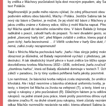
by znělka z Máchovy pozůstalosti byla dost mocným popudem, aby Sab
text Polákův.
Nejpřirozenější je podle mého názoru výklad, že zdroj příbuznosti obou 
podivném editoru obou básníků, Máchy i Poláka. Jestliže Sabina tak be
nový ráz básni o Dantovi, je možné, že jej vtiskl též básni z Máchovy 
jakou znělku známe z Kobrovy edice, těžko ji mohl Mácha napsat. Pře
byl Mácha upadl do takového oslavného tónu. V básni Baláda (z listop
radikálně s poezií, zahodil harfu do propasti. To není divadelní gesto,
jedině „zborcený harfy tón“, před Májem zvláště v znělce, kterou pojal 
jsem tichý
;
harfa bezestrunná
… //
Větřík vzdechne v harfy lůno duté
, 
nemá
,
zalká zvuky nezapomenuté!
Také v Mníchu Mácha pochovává harfu: „harfu i hlas skryje jediný mok
obraznost je důsledná, od Balady neproměnně vychází z představy, jak
destrukci. A tak idealistický triumf pěvce v kusé znělce lze těžko spoj
dosvědčenou tvorbou Máchovou 1832—1836, ověnčená „harfa zvučivá“ 
„zbortěnou harfou“, která od Balady důsledně dominuje v textech T. Ú
záleží v paradoxu, že ty tóny vydává pohřbená harfa jakoby posmrtně.
Lze namítnout, že básnická tvorba nebývá zcela stejnorodá, že umělc
křivolaká. Ale i když nesmíme u básníka očekávat uniformitu tvorby, je 
texty, s kterými šel Mácha za života na veřejnost (T), a texty, které s
opírají o rukopisy z jeho pozůstalosti (R). Důležitým faktem je tu odlišn
rukopisů: na jedné straně jsou práce, které prošly posmrtnou dílnou vy
dáváme značku R, na druhé straně jsou rukopisy, které zůstaly nezná
odkaz Máchův rozmnožily nezávisle na edici, kterou připravil Sabina (a