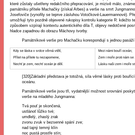
které zůstaly ušetřeny redakčního přepracování, je mizivě málo, znám
památníku přítele Machačky (získal Arbes) a verše na smrt Jungmann
Josefoviče (vynořily se teprve zásluhou Votočkové-Lauermannové). Př
umožňují tyto pozdně objevené rukopisy kontrolu kategorie R: kdežto t
způsobem vzpírají kontextu autentického díla T, objevy nedotčené pos
hladce zapadnou do obrazu Máchovy tvorby.
Památníkové verše pro Machačku korespondují s jednou pasáží
Kdy se láska v srdce věrná vtělí,
Mezi námi bouří oceán;
Přítel na přítele tu nezapomene,
Zem i moře proti nám se 
Nechť je zem, nechť oceán je dělí.
Lásku naši zem i moře st
[320]Základní představa je totožná, síla věrné lásky proti bou
oceánu.
Památníkové verše jsou tři, vydatnější možnost srovnání poskyt
verše na mladého Jungmanna:
Tvá pouť je skončená,
ustlánoť lůžko tvé;
umdlelý, zhaslý zrak
zvonu zvuk v bezsenné spání zve;
nad tajný temný klín
noc pustá prostře stín;