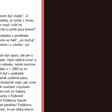
ovem byl všady“; „V
telný, je vyňat z rmutu
e snaží svět ho
chla tu ještě prsa bolem!“
 obdobu v protikladu
še se řadí“, „se slučují“,
hneme i v závěru: „na
e být sporu; jde jen o
ojde, vlast nalézá svou“ a
t o náhodu, nutně musíme
ní z r. 1862 (a ze
i byl v podstatě
ačali vydávat spisy
 skutečně stalo, jak víme
ně součástí chystané
pro tisk se Sabina
vazky v Kobrově
ání Polákovy básně
řed parafrází Polákova
né, že po tolika letech