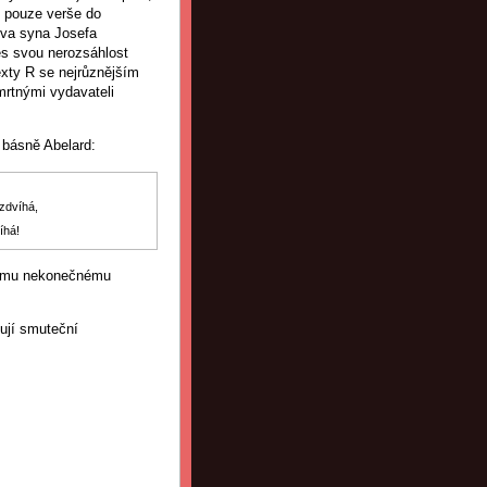
e pouze verše do
ova syna Josefa
es svou nerozsáhlost
exty R se nejrůznějším
mrtnými vydavateli
 básně Abelard:
zdvíhá,
íhá!
řícímu nekonečnému
ují smuteční