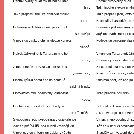
Dantův tvorný duch tak hluboké umění
Dantův divotvorný duch
jeví,
Tak hluboké zjevuje uměn
Jako propasti jsou, jež ohnivým maluje
Jako propasti jsou, ježto
perem.
Nakreslil v básnickém ro
Dokonalý jest daleký svět, jejž stvořil,
Dokonalý jest nesmírný s
se stkvěje
Jejž on stvořil, nebem dal
V nově co vyskytnutá na obloze kometa
Podobá se bájotajné vlasat
planná.
Nejodvážlivější let k Tartara temnu ho
V temnost Tartaru odvážný
žene,
Cestou jej nevyzpytovano
Z bezedné čisterny sklad tu k svému
Z bezedné cisterny nedo
výtvoru váží,
K výtvorům svým vyžaduj
Lidskou přirozenost zde na zemské
Ona mocnost, jež nás pou
zaklíná hrudy.
Opovážlivá moc podobizny temnostmi
Jeho přioděla perutěmi;
vede;
Dantův jen řídící duch sám kudy se
Zalétnul do krajin nedosti
protříti může.
A kam vstoupil, domovem 
Svobodnější pud svět otřásá v očistci lehce;
V říších nesvobodných s
Zde se počíná říš, nad duchů krásnějších
Též se k nebi vznesl naho
V nebi osvícení, kam jen zajdem, všude
S anděly tam vstoupil do 