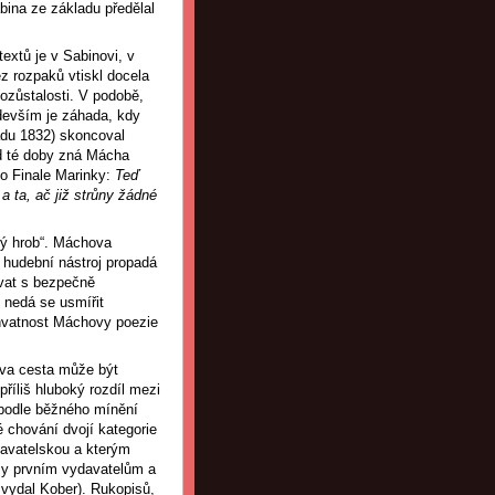
ina ze základu předělal
textů je v Sabinovi, v
z rozpaků vtiskl docela
pozůstalosti. V podobě,
devším je záhada, kdy
adu 1832) skoncoval
 od té doby zná Mácha
do Finale Marinky:
Teď
/
a ta, ač již strůny žádné
rý hrob“. Máchova
 hudební nástroj propadá
ovat s bezpečně
nedá se usmířit
chvatnost Máchovy poezie
ova cesta může být
příliš hluboký rozdíl mezi
e podle běžného mínění
é chování dvojí kategorie
davatelskou a kterým
my prvním vydavatelům a
 vydal Kober). Rukopisů,