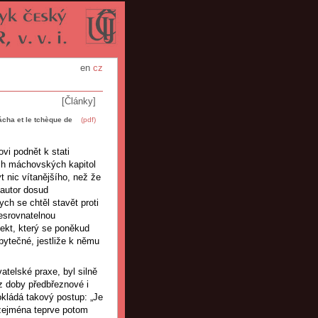
en
cz
[Články]
ha et le tchèque de
(pdf)
vi podnět k stati
ých máchovských kapitol
t nic vítanějšího, než že
 autor dosud
ch se chtěl stavět proti
esrovnatelnou
ekt, který se poněkud
bytečné, jestliže k němu
telské praxe, byl silně
z doby předbřeznové i
kládá takový postup: „Je
 zejména teprve potom