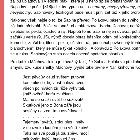
zálibu uplatňoval i v ediční praxi, která je u něho spíše přebásňování
Nápadný je počet [318]adjektiv typu s
ne-
:
nesmírný
,
nevyzpytovaný
,
n
nevýslovný
. Sabinovský lexikograf bude musit přihlížet též k jeho tvorb
Nakonec však nejde o to, že Sabina převedl Polákovu báseň do svého j
základu přetvořil. Polák se snaží charakterizovat tvorbu Dantovu, naráží
velebásně, peklo, očistec a ráj. Naproti tomu Sabina nejen dvakrát pot
začátku verše (9, 15), nýbrž docela obraz básníka odtrhl od konkrétní
komedie, zrušil trojdílnost peklo, očistec, ráj, ponechal povšechný kont
blahochvění“, který se může týkat kohokoli. A opravdu z Polákova portr
se v rukou Sabinových stala docela obecná apoteóza básníka.
Pro kritiku Máchova textu je závažný fakt, že Sabina Polákovu předloh
smyslu tzv. kusé znělky Máchovy (vyšlé také prvně v Nár. knihovně Kob
Jest pěvcův osud světem putovati,
kamkoliv dojde, vlast nalézá svou,
všech po nivách zří růže vykvitati,
jimiž ověnčí harfu zvučivou.
Marně se snaží svět ho sužovati!
Skutkové jeho z Boha záře jsou
seslány na zem tmu osvětlovati!
. . . . . . . . . . . . .
Tajemství světů, srdcí ples i hněv
v souzvuku ladném jeho věstí zpěv!
Takž na své pouti já tou zpěvu mocí
odkrývám bylý i budoucí čas,