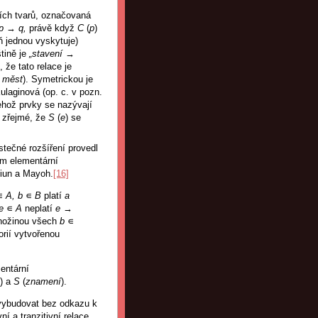
ích tvarů, označovaná
p
→
q,
právě když
C
(
p
)
ň jednou vyskytuje)
štině je
„stavení
→
že tato relace je
→
měst
). Symetrickou je
ulaginová (op. c. v pozn.
ehož prvky se nazývají
e zřejmé, že
S
(
e
) se
stečné rozšíření provedl
em elementární
ciun a Mayoh.
[16]
∊
A, b
∊
B
platí
a
e
∊
A
neplatí
e
→
nožinou všech
b
∊
rií vytvořenou
entární
) a
S
(
znamení
).
 vybudovat bez odkazu k
ní a tranzitivní relace