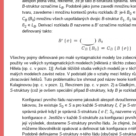
alespoň jedna věta, řekneme, že je tato
B-
struktura správná. M
B-
struktur označíme
L
. Podobně jako jsme zavedli množinu kon
B
tvaru, zavedeme i množinu kontextů prvku rozkladu
B:
je-li
B
0
C
(
B
) množinu všech uspořádaných dvojic
B-
struktur
ß
,
ß
ta
B
0
1
2
ß
∊
L
. Derivací rozkladu
B
nazveme a
B'
označíme rozklad m
2
B
definovaný takto:
Všechny pojmy definované pro malé syntagmatické modely lze zobecnit
použity ve velkých syntagmatických modelech [některá z těchto zobec
Hillela (op. c. v pozn. 1)]: Avšak těžiště studia velkých modelů je v tě
malých modelech zavést nelze. V podstatě jde o vztahy mezi řetězy rů
zkracování řetězů. Tuto problematiku lze shrnout pod název teorie kon
Kulaginovou (op. c. v pozn. 1), Revzinem (op. c. v pozn. 2) a Gladkým
S-
struktury (což je ovšem speciální případ
B-
struktury, kdy
B
je rozklad
Konfigurací prvního řádu nazveme jakoukoli alespoň dvoučlenn
takovou, že existuje
S
∊
S
a pro každé
S-
struktury
ξ, ξ'
je
S-
st
0
správná právě když je správná
S-
struktura
ξ σ ξ'
;
S
nazveme v
0
konfigurace
σ
. Jestliže v každé
S-
struktuře za konfiguraci prvn
její výsledek, dostaneme
S-
struktury prvního řádu. Je zřejmé, že
můžeme libovolněkrát opakovat a definovat tak konfigurace
n-
té
Podobně definujeme
S-
struktury
n-
tého řádu (obyčejné
S-
strukt