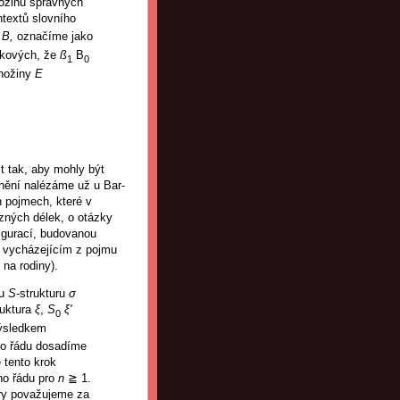
nožinu správných
textů slovního
∊
B,
označíme jako
kových, že
ß
B
1
0
nožiny
E
 tak, aby mohly být
nění nalézáme už u Bar-
ch pojmech, které v
zných délek, o otázky
figurací, budovanou
, vycházejícím z pojmu
 na rodiny).
ou
S-
strukturu
σ
ruktura
ξ
,
S
ξ'
0
ýsledkem
ího řádu dosadíme
 tento krok
ho řádu pro
n
≧ 1.
ury považujeme za