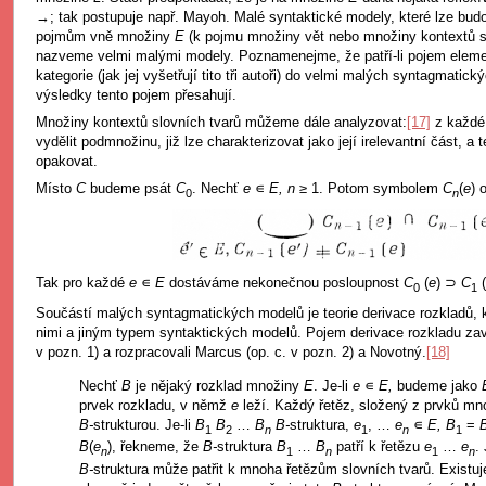
→; tak postupuje např. Mayoh. Malé syntaktické modely, které lze bud
pojmům vně množiny
E
(k pojmu množiny vět nebo množiny kontextů sl
nazveme velmi malými modely. Poznamenejme, že patří-li pojem eleme
kategorie (jak jej vyšetřují tito tři autoři) do velmi malých syntagmati
výsledky tento pojem přesahují.
Množiny kontextů slovních tvarů můžeme dále analyzovat:
[17]
z každé
vydělit podmnožinu, již lze charakterizovat jako její irelevantní část, a 
opakovat.
Místo
C
budeme psát
C
. Nechť
e
∊
E, n
≥ 1. Potom symbolem
C
(
e
) 
0
n
Tak pro každé
e
∊
E
dostáváme nekonečnou posloupnost
C
(
e
) ⊃
C
(
0
1
Součástí malých syntagmatických modelů je teorie derivace rozkladů, 
nimi a jiným typem syntaktických modelů. Pojem derivace rozkladu zav
v pozn. 1) a rozpracovali Marcus (op. c. v pozn. 2) a Novotný.
[18]
Nechť
B
je nějaký rozklad množiny
E
. Je-li
e
∊
E,
budeme jako
prvek rozkladu, v němž
e
leží. Každý řetěz, složený z prvků m
B-
strukturou. Je-li
B
B
…
B
B-
struktura,
e
, …
e
∊
E, B
=
1
2
n
1
n
1
B
(
e
), řekneme, že
B-
struktura
B
…
B
patří k řetězu
e
…
e
.
n
1
n
1
n
B-
struktura může patřit k mnoha řetězům slovních tvarů. Existuje