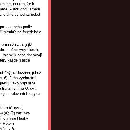
ejvíce, není to, že k
záme. Autoři obou směrů
enciálně výhodná, neboť
erpretace nebo podle
ří okruhů: na fonetické a
 je množina
H,
jejíž
 jako možné rysy hlásek,
 tak se k sobě dostávají
terý každé hlásce
dlišný, a Revzina, jehož
n. 6). Jeho výchozími
rpretují jako přípustné
a tranzitivní na
Q
; dva
 pojem relevantního rysu
hláska
h'
, rys
r',
—
φ
(
h
); (2)
xhy, xhy
tních rysů hlásky
). Potom
 hlásky
h
.