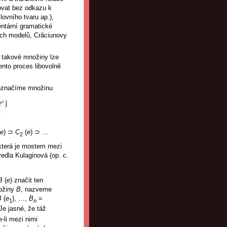
ovat bez odkazu k
ovního tvaru ap.),
ntární gramatické
ckých modelů, Crăciunovy
 takové množiny lze
tento proces libovolně
označíme množinu
e
) ⊃
C
(
e
) ⊃ …
2
která je mostem mezi
edla Kulaginová (op. c.
B
(
e
)
značit ten
nožiny
B,
nazveme
B
(
e
), …,
B
=
1
n
 Je jasné, že táž
-li mezi nimi