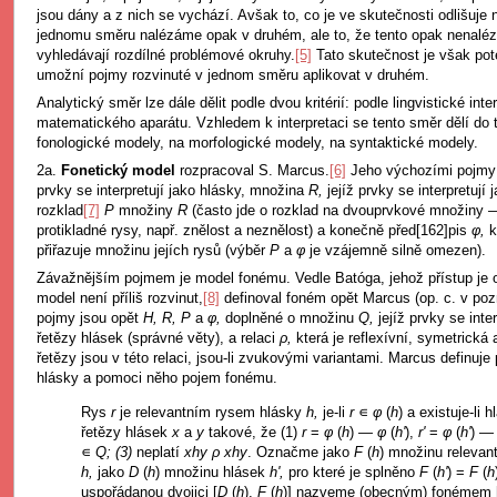
jsou dány a z nich se vychází. Avšak to, co je ve skutečnosti odlišuje n
jednomu směru nalézáme opak v druhém, ale to, že tento opak nenalé
vyhledávají rozdílné problémové okruhy.
[5]
Tato skutečnost je však pot
umožní pojmy rozvinuté v jednom směru aplikovat v druhém.
Analytický směr lze dále dělit podle dvou kritérií: podle lingvistické int
matematického aparátu. Vzhledem k interpretaci se tento směr dělí do t
fonologické modely, na morfologické modely, na syntaktické modely.
2a.
Fonetický model
rozpracoval S. Marcus.
[6]
Jeho výchozími pojmy
prvky se interpretují jako hlásky, množina
R,
jejíž prvky se interpretují
rozklad
[7]
P
množiny
R
(často jde o rozklad na dvouprvkové množiny —
protikladné rysy, např. znělost a neznělost) a konečně před[162]pis
φ,
k
přiřazuje množinu jejích rysů (výběr
P
a
φ
je vzájemně silně omezen).
Závažnějším pojmem je model fonému. Vedle Batóga, jehož přístup je o
model není příliš rozvinut,
[8]
definoval foném opět Marcus (op. c. v poz
pojmy jsou opět
H, R, P
a
φ,
doplněné o množinu
Q,
jejíž prvky se inte
řetězy hlásek (správné věty), a relaci
ρ,
která je reflexívní, symetrická 
řetězy jsou v této relaci, jsou-li zvukovými variantami. Marcus definuje
hlásky a pomoci něho pojem fonému.
Rys
r
je relevantním rysem hlásky
h,
je-li
r
∊
φ
(
h
) a existuje-li 
řetězy hlásek
x
a
y
takové, že (1)
r
=
φ
(
h
) —
φ
(
h'
),
r'
=
φ
(
h'
) 
∊
Q; (3)
neplatí
xhy ρ xhy
. Označme jako
F
(
h
) množinu relevan
h,
jako
D
(
h
) množinu hlásek
h',
pro které je splněno
F
(
h'
) =
F
(
h
uspořádanou dvojici [
D
(
h
),
F
(
h
)] nazveme (obecným) fonémem