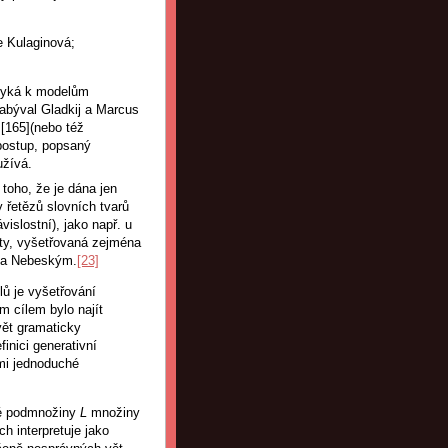
e Kulaginová;
řimyká k modelům
abýval Gladkij a Marcus
 [165](nebo též
 postup, popsaný
užívá.
toho, že je dána jen
 řetězů slovních tvarů
vislostní), jako např. u
ity, vyšetřovaná zejména
m a Nebeským.
[23]
lů je vyšetřování
m cílem bylo najít
vět gramaticky
finici generativní
mi jednoduché
né podmnožiny
L
množiny
ch interpretuje jako