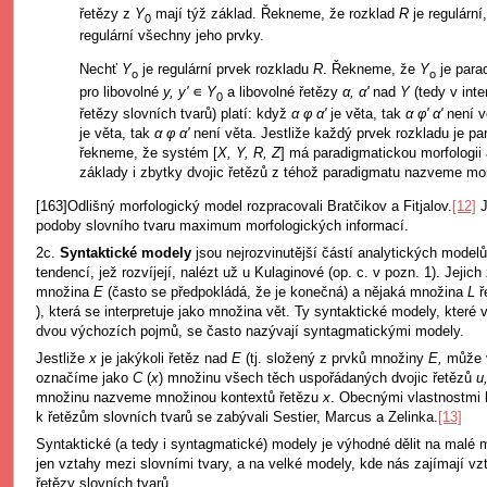
řetězy z
Y
mají týž základ. Řekneme, že rozklad
R
je regulární
0
regulární všechny jeho prvky.
Nechť
Y
je regulární prvek rozkladu
R
. Řekneme, že
Y
je para
o
o
pro libovolné
y, y'
∊
Y
a libovolné řetězy
α, α'
nad
Y
(tedy v inte
0
řetězy slovních tvarů) platí: když
α φ α'
je věta, tak
α φ' α'
není 
je věta, tak
α φ α'
není věta. Jestliže každý prvek rozkladu je p
řekneme, že systém [
X, Y, R, Z
] má paradigmatickou morfologii
základy i zbytky dvojic řetězů z téhož paradigmatu nazveme mo
[163]Odlišný morfologický model rozpracovali Bratčikov a Fitjalov.
[12]
J
podoby slovního tvaru maximum morfologických informací.
2c.
Syntaktické modely
jsou nejrozvinutější částí analytických modelů
tendencí, jež rozvíjejí, nalézt už u Kulaginové (op. c. v pozn. 1). Jeji
množina
E
(často se předpokládá, že je konečná) a nějaká množina
L
ř
), která se interpretuje jako množina vět. Ty syntaktické modely, které
dvou výchozích pojmů, se často nazývají syntagmatickými modely.
Jestliže
x
je jakýkoli řetěz nad
E
(tj. složený z prvků množiny
E,
může v
označíme jako
C
(
x
) množinu všech těch uspořádaných dvojic řetězů
u
množinu nazveme množinou kontextů řetězu
x
. Obecnými vlastnostmi k
k řetězům slovních tvarů se zabývali Sestier, Marcus a Zelinka.
[13]
Syntaktické (a tedy i syntagmatické) modely je výhodné dělit na malé 
jen vztahy mezi slovními tvary, a na velké modely, kde nás zajímají vz
řetězy slovních tvarů.