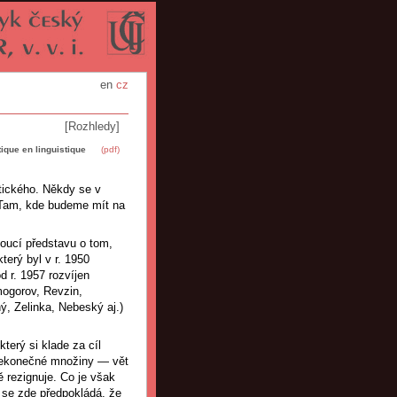
en
cz
[Rozhledy]
que en linguistique
(pdf)
ytického. Někdy se v
 Tam, kde budeme mít na
toucí představu o tom,
terý byl v r. 1950
d r. 1957 rozvíjen
mogorov, Revzin,
ý, Zelinka, Nebeský aj.)
terý si klade za cíl
nekonečné množiny — vět
rezignuje. Co je však
k se zde předpokládá, že