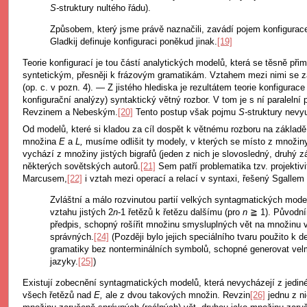
S-
struktury nultého řádu).
Způsobem, který jsme právě naznačili, zavádí pojem konfigurac
Gladkij definuje konfiguraci poněkud jinak.
[19]
Teorie konfigurací je tou částí analytických modelů, která se těsně p
syntetickým, přesněji k frázovým gramatikám. Vztahem mezi nimi se z
(op. c. v pozn. 4). — Z jistého hlediska je rezultátem teorie konfigurace
konfigurační analýzy) syntaktický větný rozbor. V tom je s ní paralelní
Revzinem a Nebeským.
[20]
Tento postup však pojmu
S-
struktury nevy
Od modelů, které si kladou za cíl dospět k větnému rozboru na základě 
množina
E
a
L,
musíme odlišit ty modely, v kterých se místo z množiny
vychází z množiny jistých bigrafů (jeden z nich je slovosledný, druhý zá
některých sovětských autorů.
[21]
Sem patří problematika tzv. projektiv
Marcusem,
[22]
i vztah mezi operací a relací v syntaxi, řešený Sgalle
Zvláštní a málo rozvinutou partií velkých syntagmatických mode
vztahu jistých 2
n
-1 řetězů k řetězu dalšímu (pro
n
≧ 1). Původní
předpis, schopný rošířit množinu smysluplných vět na množinu 
správných.
[24]
(Později bylo jejich speciálního tvaru použito k de
gramatiky bez nonterminálních symbolů, schopné generovat vel
jazyky.
[25]
)
Existují zobecnění syntagmatických modelů, která nevycházejí z jedi
všech řetězů nad
E,
ale z dvou takových množin. Revzin
[26]
jednu z ni