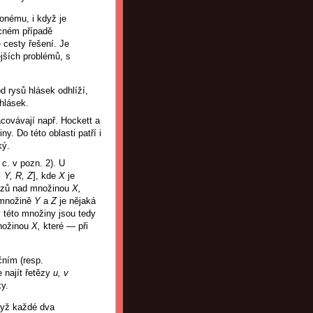
onému, i když je
ecném případě
 cesty řešení. Je
ějších problémů, s
d rysů hlásek odhlíží,
hlásek.
racovávají např. Hockett a
ny. Do této oblasti patří i
ký.
c. v pozn. 2). U
, Y, R, Z
], kde
X
je
tězů nad množinou
X,
 množině
Y
a
Z
je nějaká
y této množiny jsou tedy
množinou
X,
které — při
čním (resp.
ze najít řetězy
u, v
y.
dyž každé dva