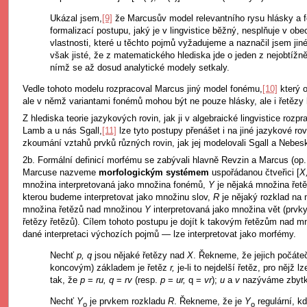
Ukázal jsem,
[9]
že Marcusův model relevantního rysu hlásky a f
formalizací postupu, jaký je v lingvistice běžný, nesplňuje v ob
vlastnosti, které u těchto pojmů vyžadujeme a naznačil jsem jiné
však jisté, že z matematického hlediska jde o jeden z nejobtížn
nímž se až dosud analytické modely setkaly.
Vedle tohoto modelu rozpracoval Marcus jiný model fonému,
[10]
který o
ale v němž variantami fonémů mohou být ne pouze hlásky, ale i řetězy 
Z hlediska teorie jazykových rovin, jak ji v algebraické lingvistice rozp
Lamb a u nás Sgall,
[11]
lze tyto postupy přenášet i na jiné jazykové rovi
zkoumání vztahů prvků různých rovin, jak jej modelovali Sgall a Nebes
2b. Formální definicí morfému se zabývali hlavně Revzin a Marcus (op. 
Marcuse nazveme
morfologickým systémem
uspořádanou čtveřici [
X
množina interpretovaná jako množina fonémů,
Y
je nějaká množina ře
kterou budeme interpretovat jako množinu slov,
R
je nějaký rozklad na
množina řetězů nad množinou
Y
interpretovaná jako množina vět (prvk
řetězy řetězů). Cílem tohoto postupu je dojít k takovým řetězům nad 
dané interpretaci výchozích pojmů — lze interpretovat jako morfémy.
Nechť
p, q
jsou nějaké řetězy nad
X
. Řekneme, že jejich počáte
koncovým) základem je řetěz
r,
je-li to nejdelší řetěz, pro nějž l
tak, že
p
=
ru, q
=
rv
(resp.
p
=
ur,
q =
vr
);
u
a
v
nazýváme zbytk
Nechť
Y
je prvkem rozkladu
R
. Řekneme, že je
Y
regulární, k
o
o