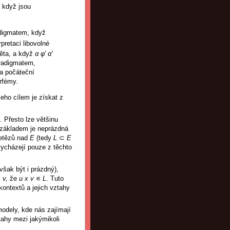
, když jsou
digmatem, když
rpretaci libovolné
věta, a když
α φ' α'
aradigmatem,
 a počáteční
rfémy.
eho cílem je získat z
. Přesto lze většinu
ch základem je neprázdná
etězů nad
E
(tedy
L
⊂
E
 vycházejí pouze z těchto
šak být i prázdný),
, v,
že
u x v
∊
L
. Tuto
ontextů a jejich vztahy
modely, kde nás zajímají
tahy mezi jakýmikoli