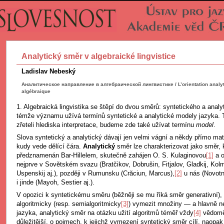
Analytický směr v algebraické lingvistice
Ladislav Nebeský
Аналитическое направление в алгебраической лингвистике / L’orientation analyti
algébraique
1. Algebraická lingvistika se štěpí do dvou směrů: syntetického a anal
témže významu užívá termínů syntetické a analytické modely jazyka.
zřeteli hlediska interpretace, budeme zde také užívat termínu
model
.
Slova syntetický a analytický dávají jen velmi vágní a někdy přímo ma
kudy vede dělící čára.
Analytický
směr lze charakterizovat jako směr, k
předznamenán Bar-Hillelem, skutečně zahájen O. S. Kulaginovou
[1]
a o
nejprve v Sovětském svazu (Bratčikov, Dobrušin, Fitjalov, Gladkij, Kol
Uspenskij aj.), později v Rumunsku (Crăciun, Marcus),
[2]
u nás (Novotn
i jinde (Mayoh, Sestier aj.).
V opozici k syntetickému směru (běžněji se mu říká směr generativní), k
algoritmicky (resp. semialgoritmicky
[3]
) vymezit množiny — a hlavně 
jazyka, analytický směr na otázku užití algoritmů téměř vždy
[4]
vědomě 
důležitější, o pojmech, k jejichž vymezení syntetický směr cílí, naopa