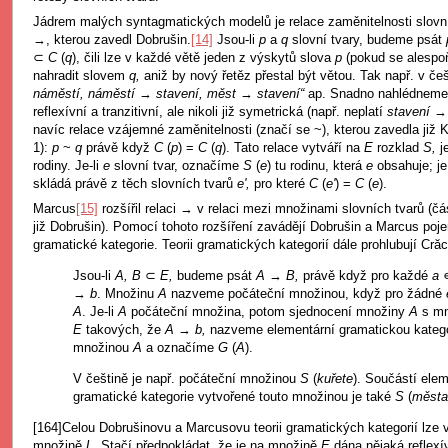
Jádrem malých syntagmatických modelů je relace zaměnitelnosti slovn
→, kterou zavedl Dobrušin.
[14]
Jsou-li
p
a
q
slovní tvary, budeme psát
⊂
C
(
q
), čili lze v každé větě jeden z výskytů slova
p
(pokud se alespo
nahradit slovem
q,
aniž by nový řetěz přestal být větou. Tak např. v če
náměstí, náměstí
→
stavení, měst
→
stavení“
ap. Snadno nahlédneme, 
reflexívní a tranzitivní, ale nikoli již symetrická (např. neplatí
stavení
navíc relace vzájemné zaměnitelnosti (značí se ~), kterou zavedla již K
1):
p
~
q
právě když
C
(
p
) =
C
(
q
). Tato relace vytváří na
E
rozklad
S,
j
rodiny. Je-li
e
slovní tvar, označíme
S
(
e
) tu rodinu, která
e
obsahuje; j
skládá právě z těch slovních tvarů
e',
pro které
C
(
e'
) =
C
(
e
).
Marcus
[15]
rozšířil relaci → v relaci mezi množinami slovních tvarů (čá
již Dobrušin). Pomocí tohoto rozšíření zavádějí Dobrušin a Marcus poj
gramatické kategorie. Teorii gramatických kategorií dále prohlubují Cră
Jsou-li
A, B
⊂
E,
budeme psát
A
→
B,
právě když pro každé
a
→
b
. Množinu
A
nazveme počáteční množinou, když pro žádné
A
. Je-li
A
počáteční množina, potom sjednocení množiny
A
s m
E
takových, že
A
→
b,
nazveme elementární gramatickou katego
množinou
A
a označíme
G
(
A
).
V češtině je např. počáteční množinou
S
(
kuřete
). Součástí elem
gramatické kategorie vytvořené touto množinou je také
S
(
města
[164]Celou Dobrušinovu a Marcusovu teorii gramatických kategorií lze
množině
L
. Stačí předpokládat, že je na množině
E
dána nějaká reflexív