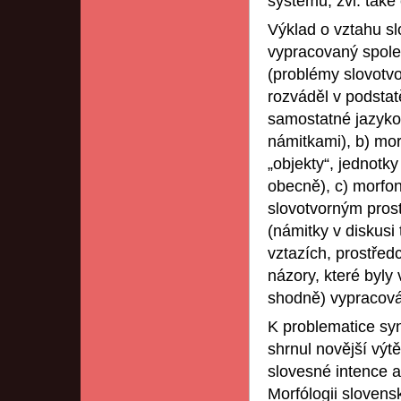
systému, zvl. také 
Výklad o vztahu sl
vypracovaný spole
(problémy slovotvo
rozváděl v podstatě
samostatné jazykov
námitkami), b) mo
„objekty“, jednotk
obecně), c) morfon
slovotvorným pros
(námitky v diskusi
vztazích, prostřed
názory, které byly 
shodně) vypracová
K problematice syn
shrnul novější výt
slovesné intence 
Morfólogii slovens