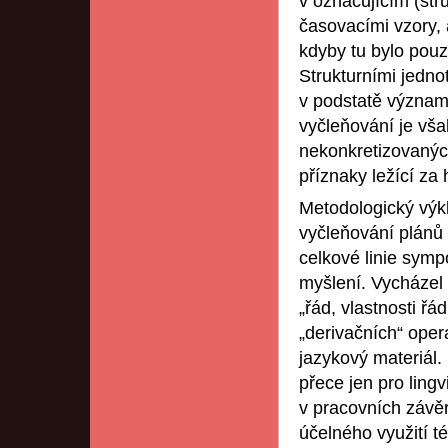
v označujícím (str
časovacími vzory, 
kdyby tu bylo pou
Strukturními jednot
v podstatě významo
vyčleňování je vša
nekonkretizovanýc
příznaky ležící z
Metodologický výkl
vyčleňování plánů
celkové linie sympo
myšlení. Vycházel
„řád, vlastnosti řá
„derivačních“ opera
jazykový materiál
přece jen pro ling
v pracovních závě
účelného využití t