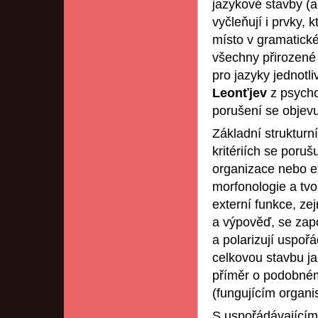
jazykové stavby (a
vyčleňují i prvky, 
místo v gramatické 
všechny přirozené
pro jazyky jednotl
Leonťjev
z psycho
porušení se objevuj
Základní strukturní
kritériích se poruš
organizace nebo ex
morfonologie a tvo
externí funkce, z
a výpověď, se zapo
a polarizují uspořá
celkovou stavbu ja
příměr o podobném 
(fungujícím organ
S uspořádávajícím