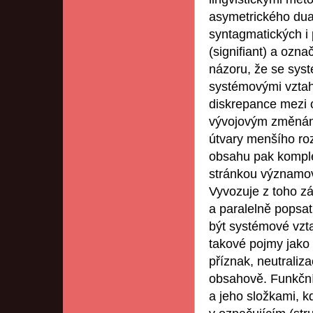
asymetrického dual
syntagmatických i
(signifiant) a ozn
názoru, že se sys
systémovými vztah
diskrepance mezi 
vývojovým změnám 
útvary menšího ro
obsahu pak komple
stránkou významovo
Vyvozuje z toho z
a paralelně popsa
být systémové vzta
takové pojmy jako 
příznak, neutraliza
obsahově. Funkční
a jeho složkami, k