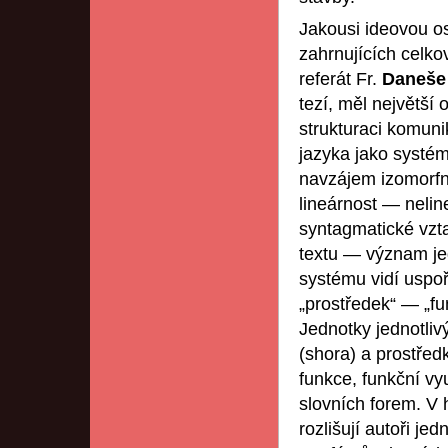
Jakousi ideovou os
zahrnujících celko
referát Fr.
Daneš
tezí, měl největší 
strukturaci komunik
jazyka jako systém
navzájem izomorfní 
lineárnost — nelin
syntagmatické vzt
textu — význam jed
systému vidí uspoř
„prostředek“ — „fun
Jednotky jednotliv
(shora) a prostřed
funkce, funkční vy
slovních forem. V h
rozlišují autoři je