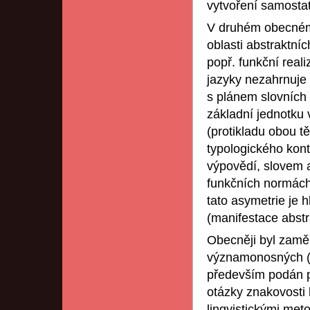
vytvoření samostat
V druhém obecném 
oblasti abstraktníc
popř. funkční real
jazyky nezahrnuje 
s plánem slovních
základní jednotku
(protikladu obou tě
typologického kont
výpovědí, slovem 
funkčních normách 
tato asymetrie je
(manifestace abstra
Obecněji byl zaměř
významonosných (z
především podán po
otázky znakovosti l
lingvistickými met