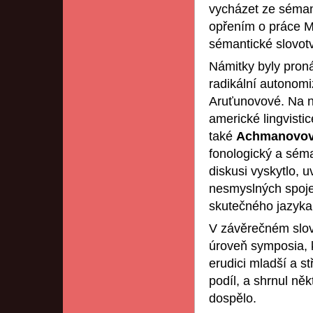
vycházet ze sémant
opřením o práce M
sémantické slovot
Námitky byly pron
radikální autonomi
Aruťunovové. Na n
americké lingvistic
také
Achmanovo
fonologický a séma
diskusi vyskytlo, 
nesmyslných spojen
skutečného jazyka
V závěrečném slo
úroveň symposia, k
erudici mladší a s
podíl, a shrnul ně
dospělo.