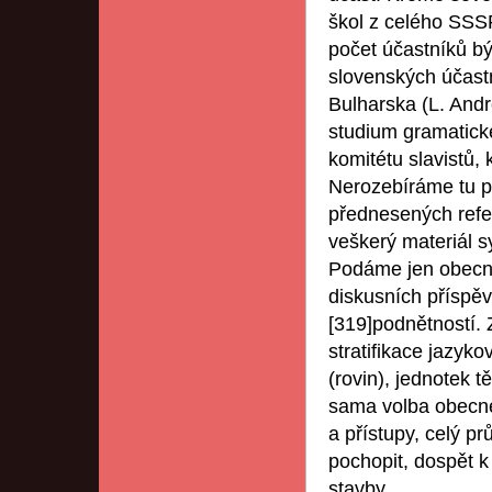
škol z celého SSS
počet účastníků b
slovenských účastn
Bulharska (L. Andr
studium gramatick
komitétu slavistů,
Nerozebíráme tu p
přednesených refer
veškerý materiál s
Podáme jen obecno
diskusních příspěv
[319]podnětností.
stratifikace jazyk
(rovin), jednotek 
sama volba obecné
a přístupy, celý 
pochopit, dospět k
stavby.