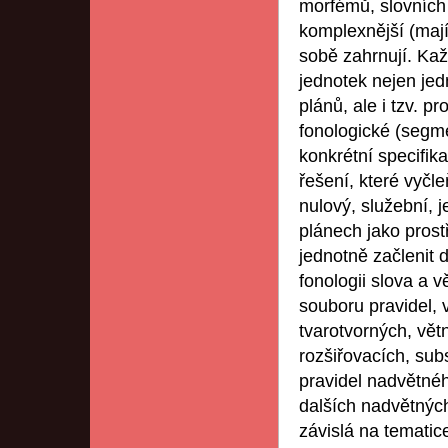
morfémů, slovních 
komplexnější (mají 
sobě zahrnují. Kaž
jednotek nejen jedn
plánů, ale i tzv. p
fonologické (segme
konkrétní specifik
řešení, které vyčl
nulový, služební, 
plánech jako prost
jednotně začlenit 
fonologii slova a 
souboru pravidel, 
tvarotvorných, vět
rozšiřovacích, sub
pravidel nadvětnéh
dalších nadvětných 
závislá na tematice