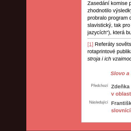
Zasedání komise p
zhodnotilo výsledk
probralo program d
slavistický, tak p
jazycích“), která
[1]
Referáty sovětsk
rotaprintové publi
stroja i ich vzaimo
Slovo a 
Předchozí
Zdeňka 
v oblas
Následující
Františ
slovníc