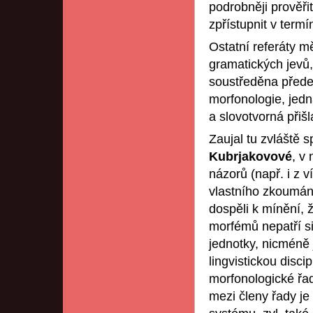
podrobněji prověři
zpřístupnit v term
Ostatní referáty mě
gramatických jevů, 
soustředěna před
morfonologie, jedn
a slovotvorná přišl
Zaujal tu zvláště s
Kubrjakovové
, v
názorů (např. i z 
vlastního zkoumání
dospěli k mínění, 
morfémů nepatří s
jednotky, nicméně 
lingvistickou disc
morfonologické řady
mezi členy řady j