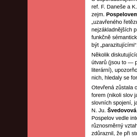
ref. F. Daneše a K
zejm.
Pospelove
„uzavřeného řetězu
nejzákladnějších pr
funkčně sémantick
být „parazitujícími
Několik diskutujíc
útvarů (jsou to —
literární), upozor
nich, hledaly se fo
Otevřená zůstala o
forem (nikoli slov 
slovních spojení, 
N. Ju.
Švedovová
Pospelov vedle int
různosměrný vztah
zdůraznil, že při s