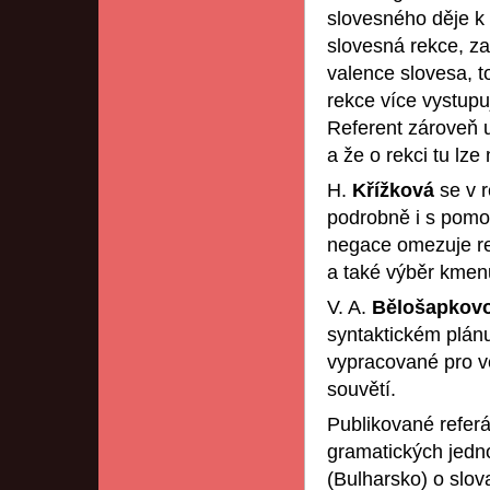
slovesného děje k s
slovesná rekce, zah
valence slovesa, t
rekce více vystupu
Referent zároveň u
a že o rekci tu lze
H.
Křížková
se v 
podrobně i s pomoc
negace omezuje rea
a také výběr kmenů
V. A.
Bělošapkov
syntaktickém plánu
vypracované pro vě
souvětí.
Publikované referá
gramatických jedno
(Bulharsko) o slov