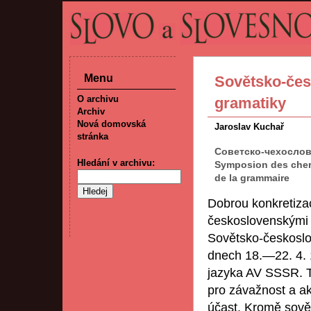
Menu
Sovětsko-čes
O archivu
gramatiky
Archiv
Nová domovská
Jaroslav Kuchař
stránka
Советско-чехослов
Hledání v archivu:
Symposion des cherc
de la grammaire
Dobrou konkretizac
československými a
Sovětsko-českosl
dnech 18.—22. 4.
jazyka AV SSSR. T
pro závažnost a ak
účast. Kromě sově