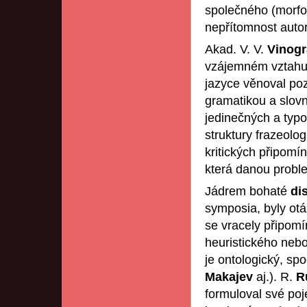
společného (morfo
nepřítomnost auto
Akad. V. V.
Vinog
vzájemném vztahu 
jazyce věnoval poz
gramatikou a slovn
jedinečných a typo
struktury frazeolog
kritických připomí
která danou problem
Jádrem bohaté
di
symposia, byly otá
se vracely připomín
heuristického nebo
je ontologický, sp
Makajev
aj.). R.
R
formuloval své poje