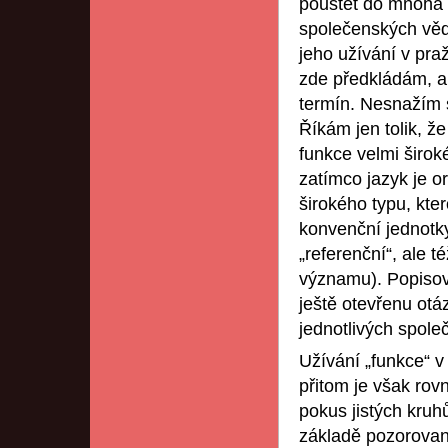
pouštět do mnoha 
společenských věd
jeho užívání v pra
zde předkládám, a
termín. Nesnažím 
Říkám jen tolik, že
funkce velmi širo
zatímco jazyk je o
širokého typu, kt
konvenční jednotky,
„referenční“, ale t
významu). Popisov
ještě otevřenu otá
jednotlivých spole
Užívání „funkce“ v
přitom je však rov
pokus jistých kruh
základě pozorované