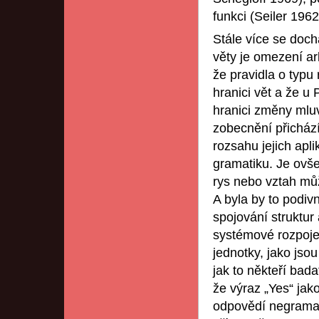
funkci (Seiler 196
Stále více se doc
věty je omezení arb
že pravidla o typu
hranici vět a že u
hranici změny mluv
zobecnění přicház
rozsahu jejich apl
gramatiku. Je ovše
rys nebo vztah můž
A byla by to podiv
spojování struktur
systémové rozpojen
jednotky, jako jso
jak to někteří bada
že výraz „Yes“ jak
odpovědí negramati