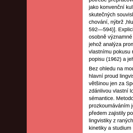
jako konvenční kul
skutečných souvisl
chování, nýbrž ‚hlu
592—594)]. Explicit
osobně významné 
jehož analýza pro
vlastnímu pokusu r
popisu (1962) a jeh
Bez ohledu na mou
hlavní proud lingvi
většinou jen za Sp
zdánlivou vlastní l
sémantice. Metodol
prozkoumáváním je
předem zajistily 
lingvistiky z ranýc
kinetiky a studium 