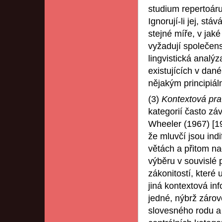
studium repertoáru
Ignorují-li jej, s
stejné míře, v jak
vyžadují společen
lingvistická analýz
existujících v dan
nějakým principiá
(3)
Kontextová pra
kategorií často záv
Wheeler (1967) [19
že mluvčí jsou indi
větách a přitom na
výběru v souvislé 
zákonitostí, které 
jiná kontextová inf
jedné, nýbrž zárov
slovesného rodu a 