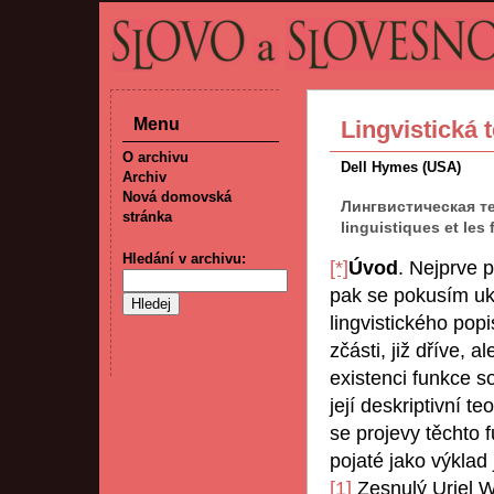
Menu
Lingvistická 
O archivu
Dell Hymes (USA)
Archiv
Nová domovská
Лингвистическая те
stránka
linguistiques et les
Hledání v archivu:
[*]
Úvod
. Nejprve 
pak se pokusím uká
lingvistického po
zčásti, již dříve, 
existenci funkce so
její deskriptivní t
se projevy těchto 
pojaté jako výklad 
[1]
Zesnulý Uriel W