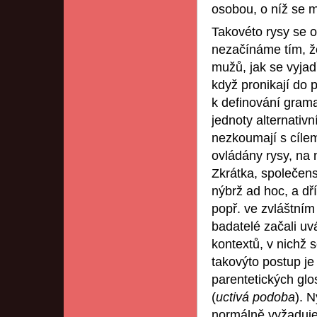
osobou, o níž se ml
Takovéto rysy se o
nezačínáme tím, že
mužů, jak se vyjad
když pronikají do 
k definování gram
jednoty alternativ
nezkoumají s cílem
ovládány rysy, na 
Zkrátka, společens
nýbrž ad hoc, a d
popř. ve zvláštním
badatelé začali u
kontextů, v nichž s
takovýto postup je
parentetických glo
(
uctivá podoba
). 
normálně vyžaduje