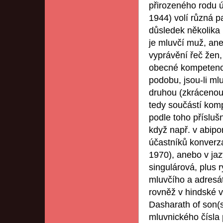
přirozeného rodu ú
1944) volí různá p
důsledek několika 
je mluvčí muž, aneb
vyprávění řeč žen,
obecné kompetence
podobu, jsou-li ml
druhou (zkrácenou
tedy součástí kom
podle toho přísluš
když např. v abipo
účastníků konverz
1970), anebo v jaz
singulárová, plus r
mluvčího a adresát
rovněž v hindské 
Dasharath of son(s
mluvnického čísla