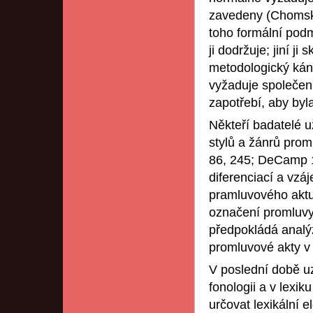
zavedeny (Chomsky 
toho formální podm
ji dodržuje; jiní j
metodologický kán
vyžaduje společens
zapotřebí, aby by
Někteří badatelé u
stylů a žánrů pro
86, 245; DeCamp 19
diferenciací a vzá
pramluvového aktu,
označení promluvy
předpokládá analýzu
promluvové akty v
V poslední době u
fonologii a v lexi
určovat lexikální 