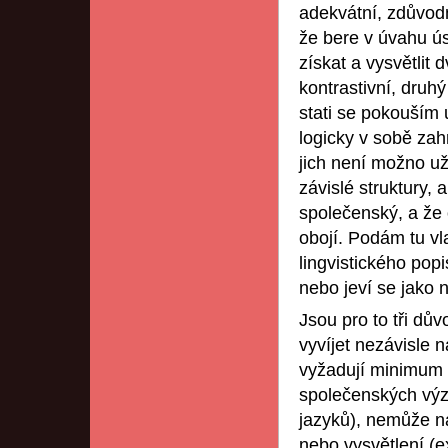
adekvátní, zdůvodn
že bere v úvahu ús
získat a vysvětlit 
kontrastivní, druhý
stati se pokouším 
logicky v sobě za
jich není možno už
závislé struktury,
společenský, a že
obojí. Podám tu vl
lingvistického popi
nebo jeví se jako n
Jsou pro to tři dů
vyvíjet nezávisle 
vyžadují minimum l
společenských výz
jazyků), nemůže n
nebo vysvětlení (e