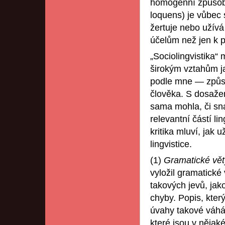
homogenní způsob 
loquens) je vůbec s
žertuje nebo užív
účelům než jen k 
„Sociolingvistika“
širokým vztahům ja
podle mne — způs
člověka. S dosaže
sama mohla, či sna
relevantní částí li
kritika mluví, jak 
lingvistice.
(1)
Gramatické vět
vyložil gramatické
takových jevů, jako
chyby. Popis, který
úvahy takové váhán
které jsou v nějak