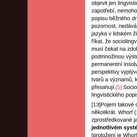
objevit jen lingvis
zapotřebí, nemohou
popisu běžného dr
pozornost, nedává
jazyka v lidském ž
říkat, že socioling
musí čekat na zdo
podmnožinou výstu
permanentní insolv
perspektivy vyplýv
tvarů a významů, kt
přesahují.
[5]
Socio
lingvistického popi
[13]Pojem takové o
několikrát. Whorf (
zprostředkované j
jednotlivém sys
[proložení je Whor