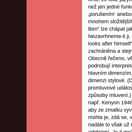
než jen jedné funkc
‚porušením‘ anebo
mnohem složitějšíh
Ben“ lze chápat j
Nezavrhneme-li ji,
looks after himself
zachráněna a stejn
Obecně řečeno, vět
podrobují interpre
hlavním dimenzím, 
dimenzi stylové. (
promluvové událos
způsoby mluvení.)
např. Kenyon 1948)
aby ze zmatku vyv
mohla je, zdá se, 
nadále to však už 