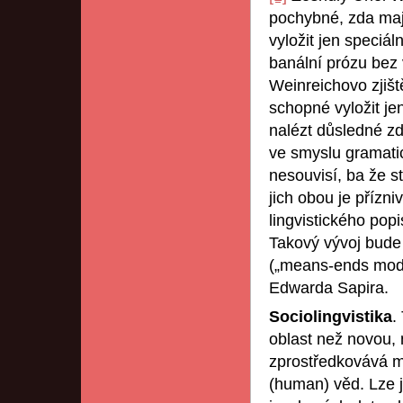
pochybné, zda maj
vyložit jen speciá
banální prózu bez 
Weinreichovo zjiště
schopné vyložit j
nalézt důsledné zd
ve smyslu gramatic
nesouvisí, ba že st
jich obou je přízni
lingvistického popi
Takový vývoj bude r
(„means-ends mode
Edwarda Sapira.
Sociolingvistika
.
oblast než novou, n
zprostředkovává me
(human) věd. Lze j