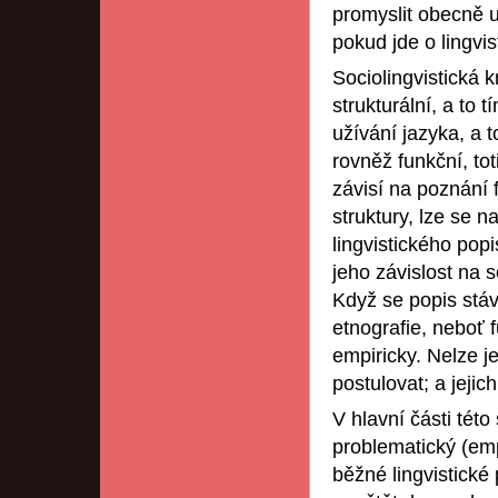
promyslit obecně 
pokud jde o lingvis
Sociolingvistická k
strukturální, a to 
užívání jazyka, a to
rovněž funkční, to
závisí na poznání 
struktury, lze se n
lingvistického pop
jeho závislost na 
Když se popis stáv
etnografie, neboť f
empiricky. Nelze j
postulovat; a jejich
V hlavní části této 
problematický (emp
běžné lingvistické 