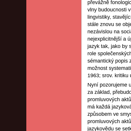
převážně fonologi
vlny budoucnosti v 
lingvistiky, stavěj
stále znovu se obje
nezávislou na soci
nejexplicitnější a
jazyk tak, jako by 
role společenských
sémantický popis z
možnost systemati
1963; srov. kritik
Nyní pozorujeme uv
za základ, přebud
promluvových aktů
má každá jazyková 
způsobem ve smyslu
promluvových aktů 
jazykovědu se setk