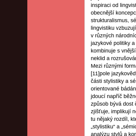
inspiraci od lingvis
obecnější koncepc
strukturalismus, s
lingvistiku vzbuzu
v různých národníc
jazykové politiky a 
kombinuje s vnější
neklid a rozrušová
Mezi různými forma
[11]pole jazykovědy
části stylistiky a
orientované bádání
jdoucí napříč běžné
způsob bývá dost č
zjišťuje, implikují
tu nějaký rozdíl, k
„stylistiku“ a „sém
analýzu stylů a ko