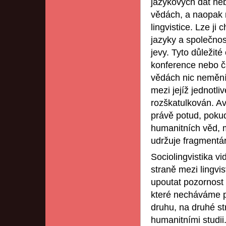
jazykových dat neb
vědách, a naopak 
lingvistice. Lze ji
jazyky a společnos
jevy. Tyto důležit
konference nebo ča
vědách nic nemění.
mezi jejíž jednotli
rozškatulkován. Avš
právě potud, pokud 
humanitních věd, m
udržuje fragmentár
Sociolingvistika v
straně mezi lingvis
upoutat pozornost
které necháváme p
druhu, na druhé st
humanitními studii