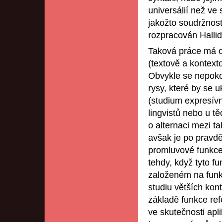
universálií než ve 
jakožto soudržnost 
rozpracován Halli
Taková práce má ob
(textově a kontext
Obvykle se nepokou
rysy, které by se u
(studium expresív
lingvistů nebo u tě
o alternaci mezi ta
avšak je po pravdě 
promluvové funkce (
tehdy, když tyto fu
založeném na funkc
studiu větších kont
základě funkce ref
ve skutečnosti apl