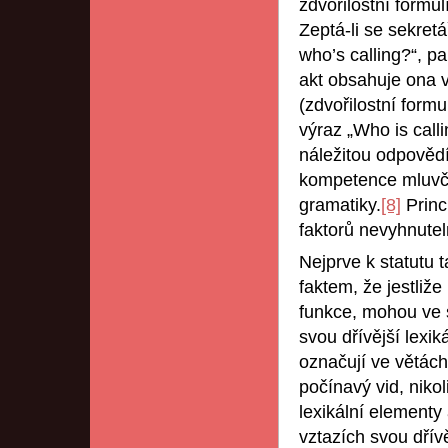
zdvořilostní formulí
Zeptá-li se sekret
who’s calling?“, p
akt obsahuje ona v
(zdvořilostní formu
výraz „Who is calli
náležitou odpovědí
kompetence mluvčí
gramatiky.
[8]
Princ
faktorů nevyhnutel
Nejprve k statutu 
faktem, že jestliž
funkce, mohou ve 
svou dřívější lexik
označují ve větách
počínavý vid, nikol
lexikální elementy
vztazích svou dřívě