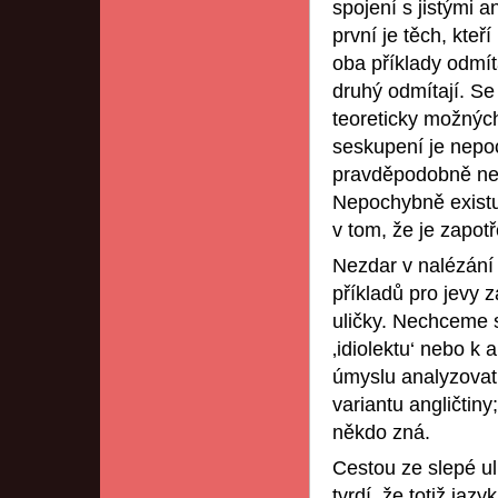
spojení s jistými a
první je těch, kteř
oba příklady odmítaj
druhý odmítají. Se
teoreticky možnýc
seskupení je nep
pravděpodobně nedo
Nepochybně existuj
v tom, že je zapotř
Nezdar v nalézání
příkladů pro jevy z
uličky. Nechceme 
‚idiolektu‘ nebo 
úmyslu analyzovat 
variantu angličtin
někdo zná.
Cestou ze slepé ul
tvrdí, že totiž jaz