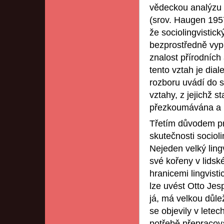
vědeckou analýzu 
(srov. Haugen 1957
že sociolingvistic
bezprostředně vypl
znalost přírodních
tento vztah je dial
rozboru uvádí do s
vztahy, z jejichž s
přezkoumávána a 
Třetím důvodem pro
skutečnosti sociolin
Nejeden velký ling
své kořeny v lidské
hranicemi lingvisti
lze uvést Otto Je
já, má velkou důle
se objevily v lete
potřebě přepracovat