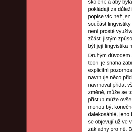
školení; a aby byla 
pokládají za důleži
popise víc než jen 
součást lingvistiky
není prosté využív
zčásti jistým způ
být její lingvisti
Druhým důvodem zam
teorii je snaha za
explicitní pozornos
navrhuje něco při
navrhoval přidat vš
změně, může se to 
přístup může ovše
mohou být konečné
dalekosáhlé, jeho 
se objevují už ve v
základny pro ně. B