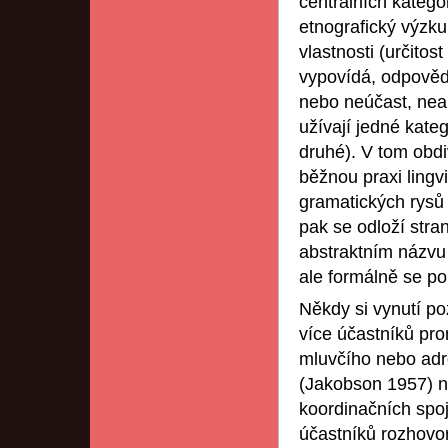
centrálních katego
etnografický výzku
vlastnosti (určitos
vypovídá, odpovědn
nebo neúčast, nean
užívají jedné kateg
druhé). V tom obd
běžnou praxi lingv
gramatických rysů 
pak se odloží str
abstraktním názvu 
ale formálně se pop
Někdy si vynutí po
více účastníků pro
mluvčího nebo adres
(Jakobson 1957) ne
koordinačních spoj
účastníků rozhovor