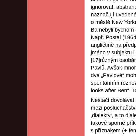
ignorovat, abstraho
naznačují uvedené
o městě New Yorku
Ba nebyli bychom a
Např. Postal (1964)
angličtině na předp
jméno v subjektu i
[17]různým osobám
Pavlů. Avšak mnoh
dva „Pavlové“ moho
spontánním rozhov
looks after Ben“. 
Nestačí dovolávat 
mezi posluchačstv
‚dialekty‘, a to di
takové sporné přík
s příznakem (+ fe