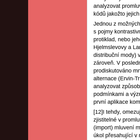
analyzovat promluv
kódů jakožto jejich
Jednou z možných ch
s pojmy kontrastiv
protiklad, nebo je
Hjelmslevovy a La
distribuční mody)
zároveň. V posledn
prodiskutováno mn
alternace (Ervin-Tr
analyzovat způsob
podmínkami a význa
první aplikace kom
[12]I tehdy, omezuj
zjistitelné v proml
(import) mluvení m
úkol přesahující 