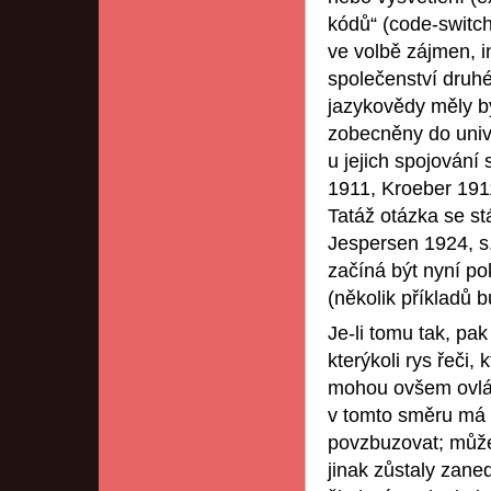
kódů“ (code-switc
ve volbě zájmen, i
společenství druhé
jazykovědy měly být
zobecněny do univ
u jejich spojování 
1911, Kroeber 191
Tatáž otázka se s
Jespersen 1924, s
začíná být nyní po
(několik příkladů 
Je-li tomu tak, pa
kterýkoli rys řeči
mohou ovšem ovládat
v tomto směru má 
povzbuzovat; může 
jinak zůstaly zaned