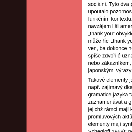
sociální. Tyto dva 
upoutalo pozornost
funkčním kontextu
navzájem liší amer
„thank you“ obvykle
může říci „thank yo
ven, ba dokonce ho
spíše zdvořilé uzn
nebo zákazníkem,
japonskými výrazy 
Takové elementy js
např. zajímavý dlo
gramatice jazyka 
zaznamenávat a glo
jejichž rámci mají
promluvových aktů,
elementy mají synt
Schegloff 1969); p