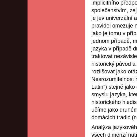
implicitního předpo
společenstvím, ze
je jev univerzální 
pravidel omezuje n
jako je tomu v pří
jednom případě, m
jazyka v případě 
traktovat nezávisle
historický původ a
rozlišovat jako otá
Nesrozumitelnost 
Latin“) stejně jak
smyslu jazyka, kt
historického hledi
učíme jako druhém
domácích tradic (n
Analýza jazykovéh
všech dimenzí nutn