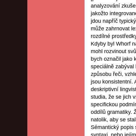
analyzování zkušeno
jakožto integrovan
jdou napříč typick
může zahrnovat lex
rozdílné prostředk
Kdyby byl Whorf na
mohl rozvinout svů
bych označil jako k
speciálně zabýval 
způsobu řeči, vzh
jsou konsistentní. 
deskriptivní lingvis
studia, že se jich
specifickou podmín
oddílů gramatiky. 
natolik, aby se st
Sémantický popis 
syntaxi, nebo jej