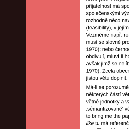
přijatelnost má sp
společenskými výz
rozhodně něco nav
(feasibility), v je
Vezměme např. roln
musí se slovně pr
1970); nebo černo
obdivují, mluví-li 
avšak jimž se nelíb
1970). Zcela obecn
jistou větu doplni
Má-li se porozumě
některých částí vě
větné jednotky a 
‚sémantizované‘ vě
to bring me the p
like
tu má referenčn