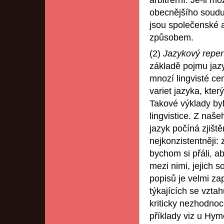
arbitrérní. Je-li 
obecnějšího soudu o
jsou společenské a
způsobem.
(2)
Jazykový reper
základě pojmu jaz
mnozí lingvisté ce
variet jazyka, kte
Takové výklady byl
lingvistice. Z naše
jazyk počíná zjišt
nejkonzistentněji:
bychom si přáli, aby
mezi nimi, jejich s
popisů je velmi za
týkajících se vzta
kriticky nezhodno
příklady viz u Hym