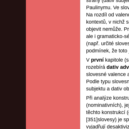
strany (dativ subj
Paulinymu. Ve slov
Na rozdíl od valen
kontextů, v nichž 
objevit nemůže. Pr
ale i gramaticko-s
(např. určité slov
podmínek, že toto
V
první
kapitole (
rozebírá
dativ adv
slovesné valence a
Podle typu slovesné
subjektu a dativ ob
Při analýze konstr
(nominativních), j
těchto konstrukcí 
[351]slovesy) je s
vyjadřují desaktivi