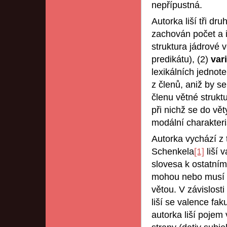
nepřípustná.
Autorka liší tři dr
zachován počet a i
struktura jádrové 
predikátu), (2)
var
lexikálních jednot
z členů, aniž by s
členu větné strukt
při nichž se do vět
modální charakteris
Autorka vychází z 
Schenkela
[1]
liší v
slovesa k ostatním
mohou nebo musí bý
větou. V závislost
liší se valence fak
autorka liší pojem 