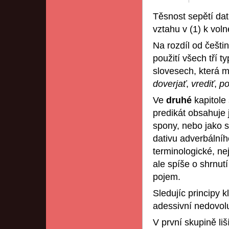
Těsnost sepětí dat
vztahu v (1) k voln
Na rozdíl od češtin
použití všech tří 
slovesech, která m
doverjať
,
vrediť
,
po
Ve
druhé
kapitole
predikát obsahuje 
spony, nebo jako s
dativu adverbální
terminologické, ne
ale spíše o shrnut
pojem.
Sledujíc principy kl
adessivní nedovoluj
V první skupině liš