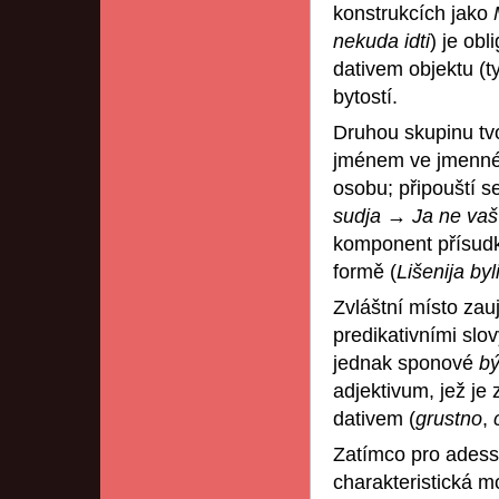
konstrukcích jako
nekuda idti
) je ob
dativem objektu (
bytostí.
Druhou skupinu tvo
jménem ve jmenném
osobu; připouští se
sudja
→
Ja ne vaš
komponent přísudk
formě (
Lišenija byl
Zvláštní místo zau
predikativními slo
jednak sponové
b
adjektivum, jež je
dativem (
grustno
,
Zatímco pro adessi
charakteristická m