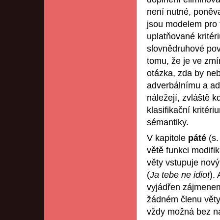
není nutné, poněv
jsou modelem pro 
uplatňované kritér
slovnědruhové pov
tomu, že je ve zmí
otázka, zda by neb
adverbálnímu a ad
náležejí, zvláště 
klasifikační krité
sémantiky.
V kapitole
páté
(s
větě funkci modifi
věty vstupuje nový 
(
Ja tebe ne idiot
).
vyjádřen zájmen
žádném členu věty,
vždy možná bez nar