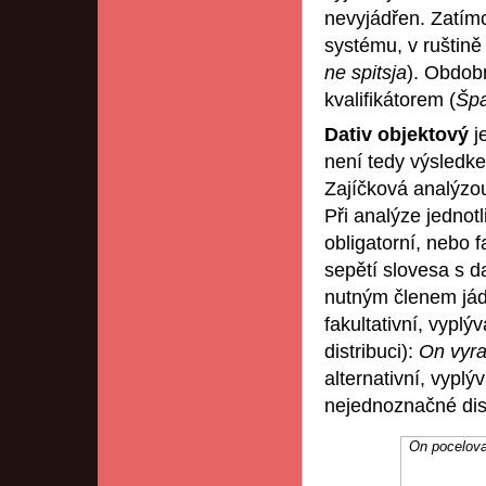
nevyjádřen. Zatímco
systému, v ruštině 
ne spitsja
). Obdob
kvalifikátorem (
Špa
Dativ objektový
j
není tedy výsledk
Zajíčková analýzou
Při analýze jednot
obligatorní, nebo f
sepětí slovesa s da
nutným členem jád
fakultativní, vyplý
distribuci):
On vyra
alternativní, vyplýv
nejednoznačné dist
On poceloval