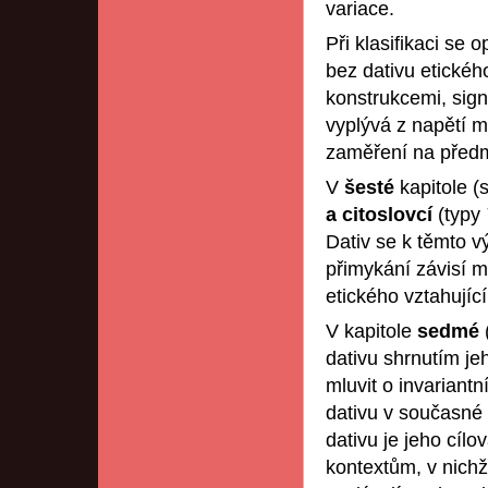
variace.
Při klasifikaci se 
bez dativu etickéh
konstrukcemi, sign
vyplývá z napětí me
zaměření na předm
V
šesté
kapitole 
a citoslovcí
(typy
Dativ se k těmto 
přimykání závisí mo
etického vztahující
V kapitole
sedmé
dativu shrnutím je
mluvit o invarian
dativu v současné 
dativu je jeho cí
kontextům, v nichž