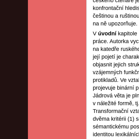
českého čtenáře j
konfrontační hledi
češtinou a ruštinou
na ně upozorňuje.
V
úvodní
kapitole
práce. Autorka vy
na katedře ruského
její pojetí je cha
objasnit jejich str
vzájemných funkčn
protikladů. Ve vzt
projevuje binární 
Jádrová věta je p
v náležité formě, t
Transformační vzta
dvěma kritérii (1)
sémantickému posu
identitou lexikální