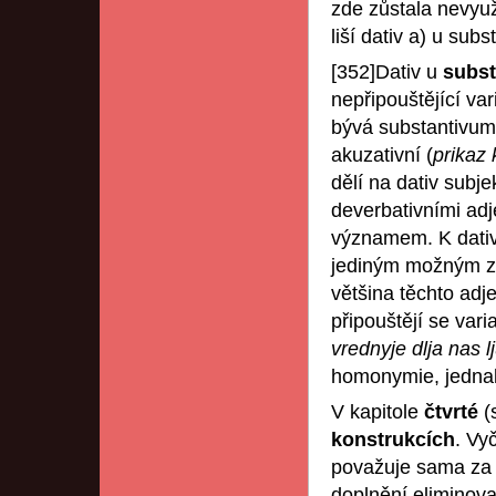
zde zůstala nevyu
liší dativ a) u subst
[352]Dativ u
subst
nepřipouštějící var
bývá substantivum
akuzativní (
prikaz
dělí na dativ subje
deverbativními adje
významem. K dativu
jediným možným zp
většina těchto adj
připouštějí se var
vrednyje dlja nas l
homonymie, jednak 
V kapitole
čtvrté
(
konstrukcích
. Vy
považuje sama za 
doplnění eliminov