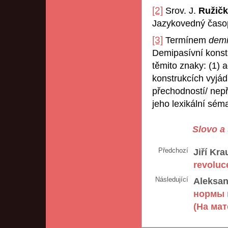
[2]
Srov. J.
Ružič
Jazykovedný časo
[3]
Termínem
dem
Demipasívní konstr
těmito znaky: (1) 
konstrukcích vyjád
přechodností/ nepř
jeho lexikální sém
Slovo a 
Předchozí
Jiří Kra
revoluc
Následující
Aleksan
нормы 
(На ма