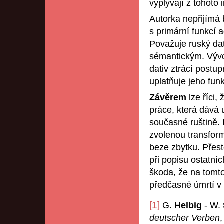
vyplývají z tohoto
Autorka nepřijímá 
s primární funkcí 
Považuje ruský da
sémantickým. Vývoj
dativ ztrácí postu
uplatňuje jeho fun
Závěrem
lze říci,
práce, která dává
současné ruštině.
zvolenou transfor
beze zbytku. Přes
při popisu ostatníc
škoda, že na tomto
předčasné úmrtí v l
[1]
G.
Helbig
- W.
deutscher Verben
,