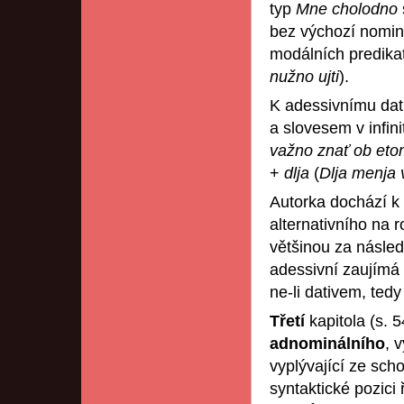
typ
Mne cholodno
bez výchozí nominat
modálních predikat
nužno ujti
).
K adessivnímu dat
a slovesem v infini
važno znať ob et
+
dlja
(
Dlja menja
Autorka dochází k 
alternativního na r
většinou za násled
adessivní zaujímá 
ne-li dativem, tedy
Třetí
kapitola (s.
adnominálního
, 
vyplývající ze sch
syntaktické pozici