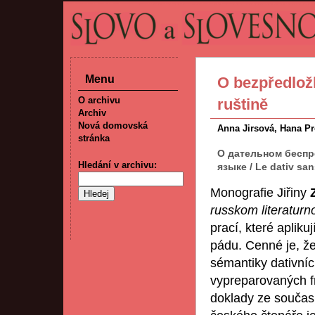
Menu
O bezpředlož
O archivu
ruštině
Archiv
Nová domovská
Anna Jirsová, Hana P
stránka
О дательном бесп
Hledání v archivu:
языке / Le dativ san
Monografie Jiřiny
russkom literatur
prací, které aplik
pádu. Cenné je, ž
sémantiky dativníc
vypreparovaných fr
doklady ze současn