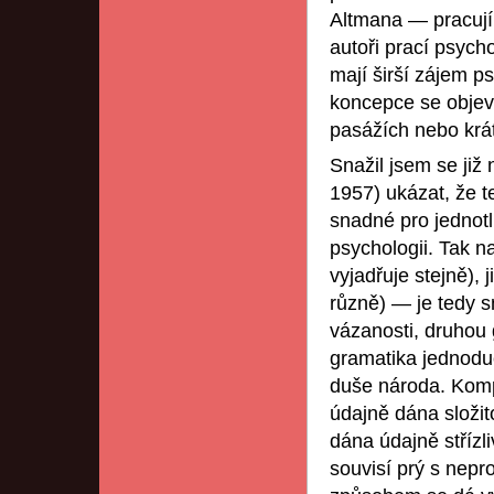
Altmana — pracují
autoři prací psycho
mají širší zájem ps
koncepce se objevu
pasážích nebo kr
Snažil jsem se již 
1957) ukázat, že 
snadné pro jednotl
psychologii. Tak n
vyjadřuje stejně),
různě) — je tedy s
vázanosti, druhou 
gramatika jednoduc
duše národa. Kompl
údajně dána složito
dána údajně střízl
souvisí prý s nepr