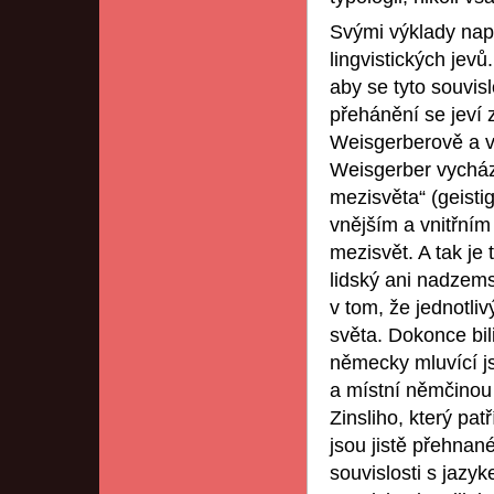
Svými výklady nap
lingvistických jevů
aby se tyto souvis
přehánění se jeví 
Weisgerberově a ve
Weisgerber vycház
mezisvěta“ (geisti
vnějším a vnitřním
mezisvět. A tak je 
lidský ani nadzems
v tom, že jednotli
světa. Dokonce bil
německy mluvící j
a místní němčinou
Zinsliho, který pa
jsou jistě přehnan
souvislosti s jazy