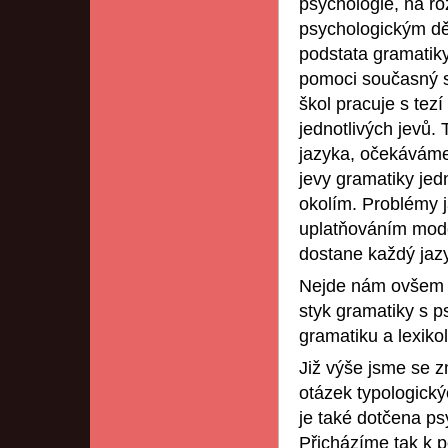
psychologie, na ro
psychologickým děn
podstata gramatiky
pomoci současný st
škol pracuje s tez
jednotlivých jevů.
jazyka, očekáváme, 
jevy gramatiky je
okolím. Problémy j
uplatňováním mode
dostane každý jaz
Nejde nám ovšem o 
styk gramatiky s ps
gramatiku a lexikolo
Již výše jsme se zm
otázek typologick
je také dotčena ps
Přicházíme tak k p