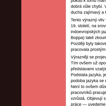
pokud k tomu máme
dobrá vůle chybí. 
ducha zajímavý a t
Tento výrazný vliv 
19. století, na sr
indoevropských jaz
Boppa) také zkoum
Později byly takov
pracovala prostým
Výrazněji se proje
Tím ovšem už opou
představami vzatým
Podstata jazyka, j
podoba jazyka se n
Není to ovšem důsl
pracovníků pracuj
vzrůstá. Objevují 
práce — uvedeme n