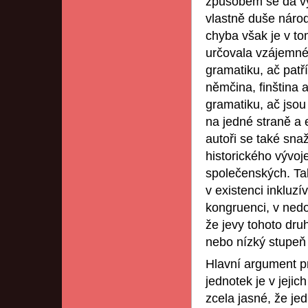
způsobem se dá vys
vlastně duše národa
chyba však je v t
určovala vzájemné 
gramatiku, ač patř
němčina, finština 
gramatiku, ač jsou
na jedné straně a 
autoři se také sna
historického vývoj
společenských. Tak 
v existenci inkluzí
kongruenci, v nedo
že jevy tohoto dru
nebo nízký stupeň
Hlavní argument pr
jednotek je v jejic
zcela jasné, že je