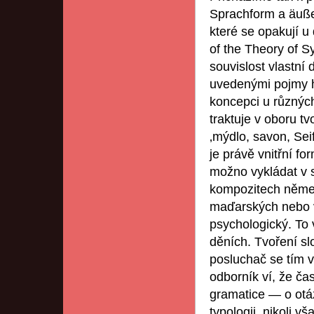
Sprachform a äuße
které se opakují u
of the Theory of S
souvislost vlastní 
uvedenými pojmy h
koncepci u různých
traktuje v oboru tv
‚mýdlo, savon, Sei
je právě vnitřní f
možno vykládat v s
kompozitech něme
maďarských nebo v
psychologický. To 
děních. Tvoření sl
posluchač se tím v
odborník ví, že ča
gramatice — o otáz
typologii, nikoli vš