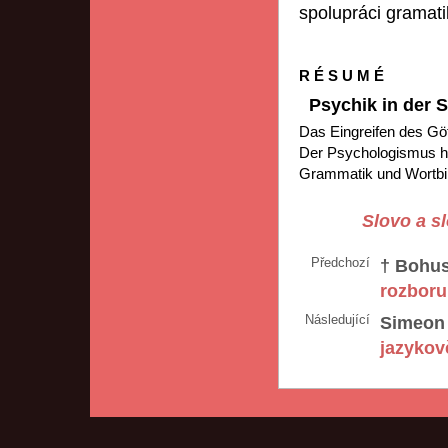
spolupráci gramati
R É S U M É
Psychik in der 
Das Eingreifen des Gö
Der Psychologismus hil
Grammatik und Wortbild
Slovo a sl
Předchozí
† Bohus
rozboru
Následující
Simeon 
jazykov