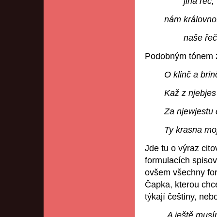
jiná řeč,
nám královno
naše řeč
Podobným tónem zn
O klinč a brin
Kaž z njebjes
Za njewjestu 
Ty krasna mo
Jde tu o výraz ci
formulacích spisova
ovšem všechny for
Čapka, kterou chce
týkají češtiny, neb
„A ještě musí