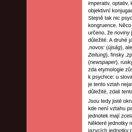
imperativ, optativ,
objektivní konjuga
Stejně tak nic ps
kongruence. Něco p
určeno, že
noviny
důležité. A druhé 
‚novos‘ (
újság
), a
Zeitung
), finsky ‚zp
(
newspaper
), rus
zda etymologie zů
k psychice: u slov
je tento vztah nej
důležité, zdali tent
Jsou tedy jisté okr
kde není vztahu pa
jednotek mají zcela
Některé jednotky 
jazycích jednotky