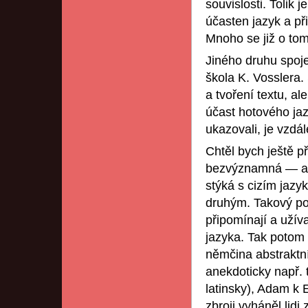
souvislosti. Tolik 
účasten jazyk a p
Mnoho se již o tom 
Jiného druhu spoje
škola K. Vosslera.
a tvoření textu, al
účast hotového jaz
ukazovali, je vzdá
Chtěl bych ještě p
bezvýznamná — a to
stýká s cizím jazy
druhým. Takový poci
připomínají a užíva
jazyka. Tak potom s
němčina abstraktní
anekdoticky např. 
latinsky), Adam k 
zbroji vyháněl lidi