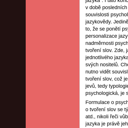
jazyka“. I tato ko
v době posledních 
souvislosti psycho
jazykovědy. Jedin
to, že se ponětí p
personalizace jazyk
nadměrnosti psycho
tvoření slov. Zde,
jednotlivého jazyk
svých nositelů. Ch
nutno vidět souvis
tvoření slov, což j
jevů, tedy typologi
psychologická, je s
Formulace o psych
o tvoření slov se t
atd., nikoli řeči v
jazyka je právě jeh