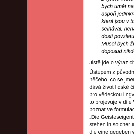
bych umět nap
aspoň jedinkr
která jsou v t
selhával, nen
dosti povzletu
Musel bych ží
doposud nikdo
Jistě jde o výraz c
Ústupem z původní
něčeho, co se jmen
dává život lidské č
pro vědeckou lingvi
to projevuje v díl
poznat ve formulac
„Die Geisteseigent
stehen in solcher 
die eine gegeben w