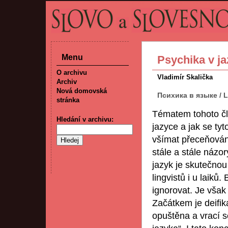
Menu
Psychika v j
O archivu
Vladimír Skalička
Archiv
Nová domovská
Психика в языке / 
stránka
Tématem tohoto člá
Hledání v archivu:
jazyce a jak se ty
všímat přeceňování
stále a stále názo
jazyk je skutečno
lingvistů i u laik
ignorovat. Je však 
Začátkem je deifik
opuštěna a vrací s