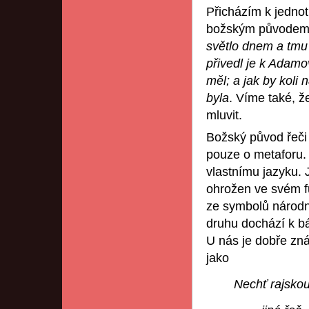
Přicházím k jednot
božským původem ř
světlo dnem a tmu
přivedl je k Adamo
měl; a jak by koli
byla
. Víme také, ž
mluvit.
Božský původ řeči
pouze o metaforu. 
vlastnímu jazyku. 
ohrožen ve svém f
ze symbolů národní
druhu dochází k b
U nás je dobře zn
jako
Nechť rajskou