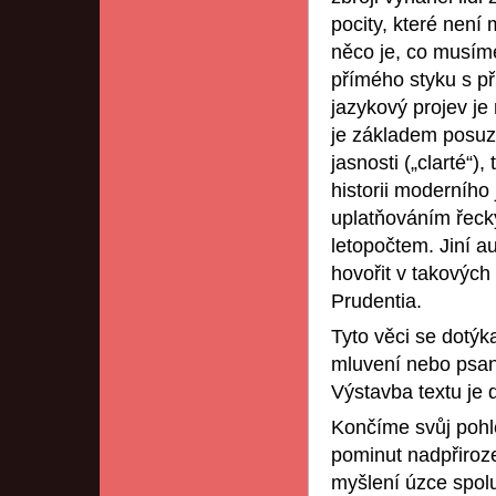
pocity, které není
něco je, co musíme
přímého styku s p
jazykový projev je 
je základem posuzo
jasnosti („clarté“)
historii moderního
uplatňováním řecký
letopočtem. Jiní a
hovořit v takových
Prudentia.
Tyto věci se dotýk
mluvení nebo psan
Výstavba textu je 
Končíme svůj pohl
pominut nadpřiroz
myšlení úzce spolu