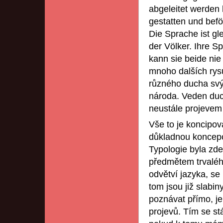
abgeleitet werden 
gestatten und bef
Die Sprache ist g
der Völker. Ihre Sp
kann sie beide nie
mnoho dalších rysů
různého ducha svýc
národa. Veden duc
neustále projevem
Vše to je koncipo
důkladnou koncepci 
Typologie byla zd
předmětem trvalého
odvětví jazyka, s
tom jsou již slabi
poznávat přímo, je
projevů. Tím se s