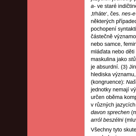
a-
ve staré indičti
‚trháte‘, čes.
nes-e
některých případec
pochopení syntakti
částečně významov
nebo samce, femin
mláďata nebo děti 
maskulina jako
stů
je absurdní. (3) Ji
hlediska významu, 
(kongruence):
Naš
jednotky nemají vý
určen oběma kompo
v různých jazycíc
davon sprechen
(m
arról beszélni
(mluv
Všechny tyto skute