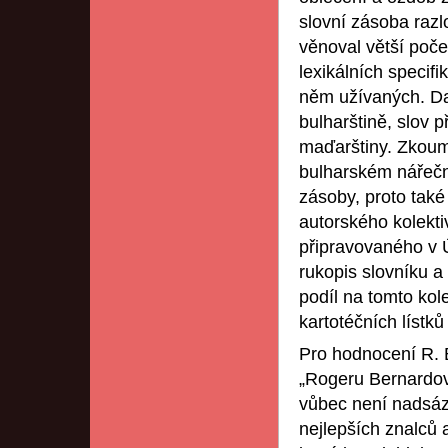
slovní zásoba razl
věnoval větší počet
lexikálních specifi
něm užívaných. Dal
bulharštině, slov p
maďarštiny. Zkoum
bulharském nářeční
zásoby, proto také
autorského kolekt
připravovaného v Ú
rukopis slovníku a
podíl na tomto kol
kartotéčních lístků
Pro hodnocení R. B
„Rogeru Bernardovi
vůbec není nadsázk
nejlepších znalců