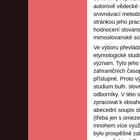
autorově vědecké č
srovnávací metoda
stránkou jeho prac
hodnocení slovansk
mimoslovanské sou
Ve výboru převláda
etymologické stud
význam. Tyto jeho
zahraničních časo
přístupné. Proto v
studium bulh. slov
odborníky. V této 
zpracovat k obsah
abecední soupis sl
(třeba jen s omezen
mnohem více využi
bylo prospěšné zař