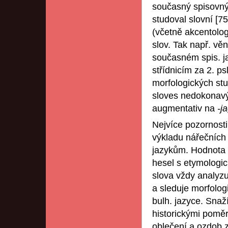
současný spisovný
studoval slovní [75
(včetně akcentolog
slov. Tak např. věn
současném spis. ja
střídnicím za 2. p
morfologických stu
sloves nedokonav
augmentativ na
-j
Nejvíce pozornost
výkladu nářečních 
jazykům. Hodnota t
hesel s etymologic
slova vždy analyzu
a sleduje morfolog
bulh. jazyce. Snaž
historickými poměry
oblečení a ozdob z