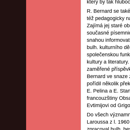
který by tak hlubo
R. Bernard se také
též pedagogicky na
Zajímá jej staré o
současné písemnic
snahou informovat 
bulh. kulturního d
společenskou funkc
kultury a literatur
zaměřené příspěvk
Bernard ve snaze z
pořídil několik pře
E. Pelina a E. Stan
francouzštiny Obs
Evtimijovi od Grig
Do všech významný
Laroussa z l. 1960
zpracoval bulh. he