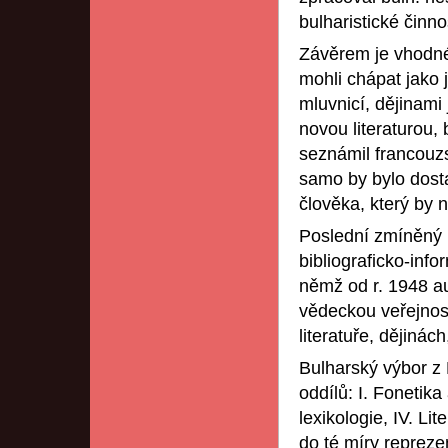
bulharistické činn
Závěrem je vhodné
mohli chápat jako 
mluvnicí, dějinami
novou literaturou,
seznámil francouz
samo by bylo dosta
člověka, který by n
Poslední zmíněný 
bibliograficko-inf
němž od r. 1948 au
vědeckou veřejnost
literatuře, dějinách
Bulharský výbor z 
oddílů: I. Fonetika
lexikologie, IV. Li
do té míry reprezen