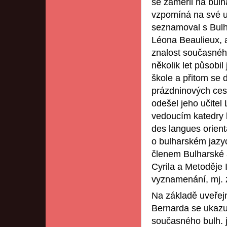
se zaměřil na bulha
vzpomíná na své uč
seznamoval s Bulh
Léona Beaulieux, a
znalost současného
několik let působil 
škole a přitom se d
prázdninových cest
odešel jeho učitel
vedoucím katedry b
des langues orien
o bulharském jazyc
členem Bulharské 
Cyrila a Metoděje 
vyznamenání, mj. 
Na základě uveřejn
Bernarda se ukazu
současného bulh. j