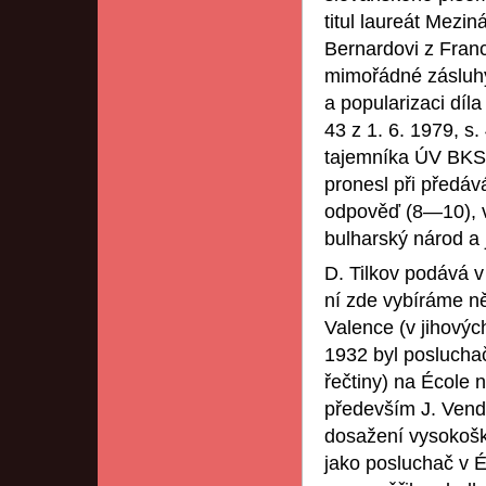
titul laureát Mezin
Bernardovi z Franc
mimořádné zásluhy 
a popularizaci díla
43 z 1. 6. 1979, s.
tajemníka ÚV BKS 
pronesl při předá
odpověď (8—10), v
bulharský národ a 
D. Tilkov podává v 
ní zde vybíráme ně
Valence (v jihových
1932 byl posluchač
řečtiny) na École n
především J. Vendr
dosažení vysokoško
jako posluchač v É