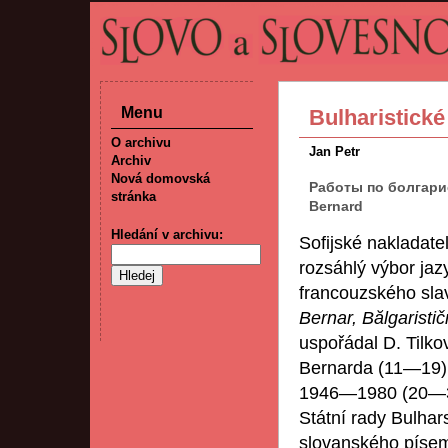
Menu
Bulharistick
O archivu
Jan Petr
Archiv
Nová domovská
Работы по болгарис
stránka
Bernard
Hledání v archivu:
Sofijské nakladate
rozsáhlý výbor jaz
francouzského slav
Bernar, Bălgaristič
uspořádal D. Tilkov
Bernarda (11—19) a 
1946—1980 (20—33)
Státní rady Bulhar
slovanského písemn