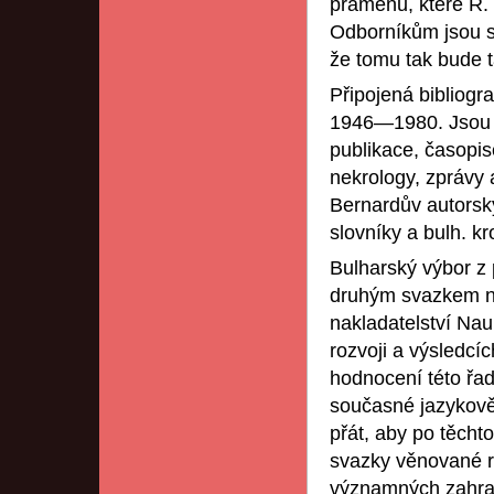
pramenů, které R. 
Odborníkům jsou si
že tomu tak bude t
Připojená bibliogr
1946—1980. Jsou t
publikace, časopis
nekrology, zprávy a
Bernardův autorsk
slovníky a bulh. k
Bulharský výbor z 
druhým svazkem ne
nakladatelství Nau
rozvoji a výsledcíc
hodnocení této řad
současné jazykově
přát, aby po těcht
svazky věnované ro
významných zahran