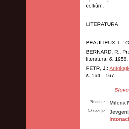
celkům.
LITERATURA
BEAULIEUX, L.: Gr
BERNARD, R.: Prof.
literatura,
6
, 1958,
PETR, J.:
Antologi
s. 164—167.
Slovo 
Předchozí
Milena 
Následující
Jevgenij
intonac