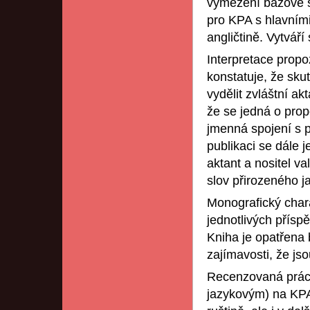
vymezení bázové s
pro KPA s hlavními
angličtině. Vytvář
Interpretace propoz
konstatuje, že sk
vydělit zvláštní ak
že se jedná o prop
jmenná spojení s p
publikaci se dále j
aktant a nositel v
slov přirozeného j
Monografický chara
jednotlivých přís
Kniha je opatřena 
zajímavosti, že js
Recenzovaná práce
jazykovým) na KPA