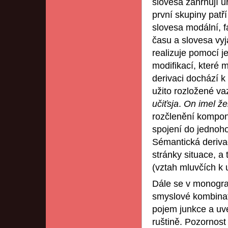
slovesa zahrnují u
první skupiny patř
slovesa modální, f
času a slovesa vyj
realizuje pomocí j
modifikací, které 
derivaci dochází k
užito rozložené va
učiťsja
.
On imel žel
rozčlenění kompon
spojení do jednoh
Sémantická derivace
stránky situace, a 
(vztah mluvčích k 
Dále se v monograf
smyslové kombinat
pojem junkce a uve
ruštině. Pozornost