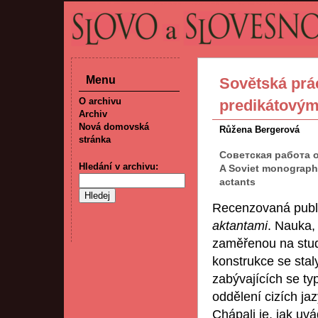
Menu
Sovětská prác
O archivu
predikátovým
Archiv
Nová domovská
Růžena Bergerová
stránka
Советская работа 
Hledání v archivu:
A Soviet monograph 
actants
Recenzovaná pub
aktantami
. Nauka,
zaměřenou na stud
konstrukce se stal
zabývajících se t
oddělení cizích ja
Chápali je, jak uv