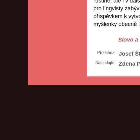
ruštině, ale i v da
pro lingvisty zabý
příspěvkem k vytvo
myšlenky obecně li
Slovo a 
Předchozí
Josef Š
Následující
Zdena P