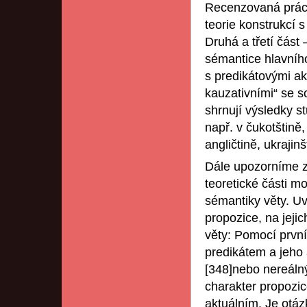
Recenzovaná práce 
teorie konstrukcí 
Druhá a třetí část
sémantice hlavního
s predikátovými ak
kauzativními“ se s
shrnují výsledky st
např. v čukotštině,
angličtině, ukrajin
Dále upozorníme z
teoretické části m
sémantiky věty. Uv
propozice, na jej
věty: Pomocí prvn
predikátem a jeho 
[348]nebo nereáln
charakter propozi
aktuálním. Je otáz