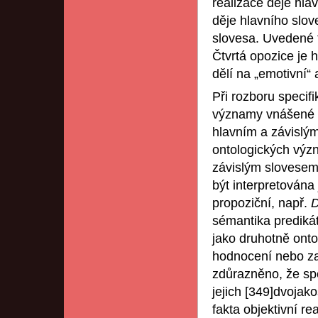
realizace děje hla
děje hlavního slov
slovesa. Uvedené 
Čtvrtá opozice je h
dělí na „emotivní“ 
Při rozboru specif
významy vnášené d
hlavním a závislým
ontologických výz
závislým slovesem 
být interpretována
propoziční, např.
D
sémantika prediká
jako druhotně onto
hodnocení nebo zac
zdůrazněno, že spe
jejich [349]dvojako
fakta objektivní re