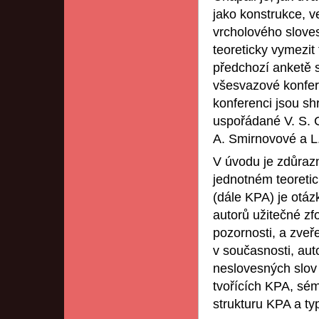
jako konstrukce, v
vrcholového slove
teoreticky vymezit
předchozí anketě s
všesvazové konfer
konferenci jsou sh
uspořádané V. S. 
A. Smirnovové a L. 
V úvodu je zdůraz
jednotném teoreti
(dále KPA) je otá
autorů užitečné zf
pozornosti, a zveře
v současnosti, aut
neslovesných slov 
tvořících KPA, sém
strukturu KPA a ty