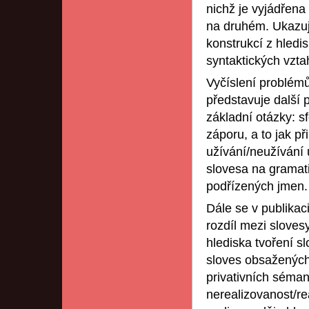
nichž je vyjádřena
na druhém. Ukazuje
konstrukcí z hled
syntaktických vztah
Vyčíslení problém
představuje další p
základní otázky: s
záporu, a to jak př
užívání/neužívání 
slovesa na gramati
podřízených jmen.
Dále se v publikac
rozdíl mezi sloves
hlediska tvoření s
sloves obsažených 
privativních séman
nerealizovanost/r