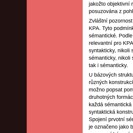
jakožto objektivní
posuzována z pohl
Zvláštní pozornos
KPA. Tyto podmínk
sémantické. Podle 
relevantní pro KPA,
syntakticky, nikol
sémanticky, nikoli 
tak i sémanticky.
U bázových struktu
různých konstrukcí 
možno popsat pomo
druhotných formác
každá sémantická s
syntaktická konstr
Spojení prvotní sé
je označeno jako bá