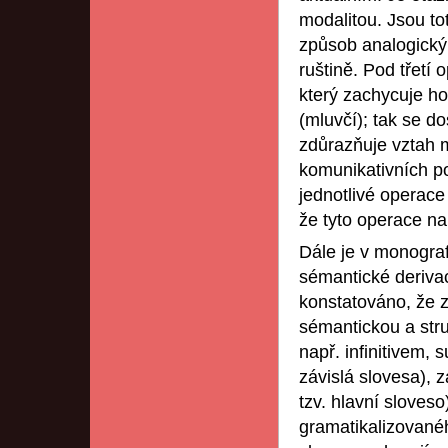
modalitou. Jsou to
způsob analogický
ruštině. Pod třetí
který zachycuje ho
(mluvčí); tak se d
zdůrazňuje vztah m
komunikativních po
jednotlivé operace 
že tyto operace n
Dále je v monograf
sémantické derivac
konstatováno, že z
sémantickou a stru
např. infinitivem,
závislá slovesa), 
tzv. hlavní sloves
gramatikalizované