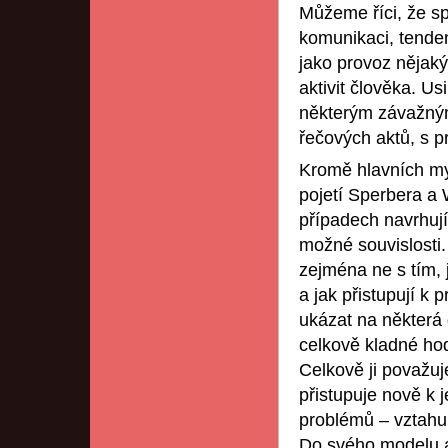
Můžeme říci, že sp
komunikaci, tenden
jako provoz nějaký
aktivit člověka. Us
některým závažným
řečových aktů, s p
Kromě hlavních myš
pojetí Sperbera a 
případech navrhují 
možné souvislosti.
zejména ne s tím,
a jak přistupují k
ukázat na některá 
celkově kladné hod
Celkově ji považu
přistupuje nově k 
problémů – vztahu 
Do svého modelu a