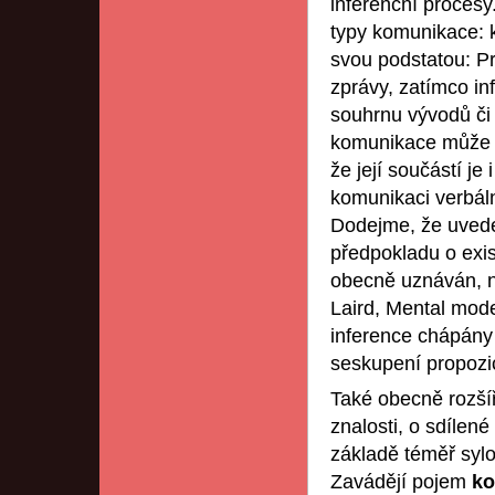
inferenční procesy.
typy komunikace: k
svou podstatou: P
zprávy, zatímco in
souhrnu vývodů či 
komunikace může bý
že její součástí je
komunikaci verbál
Dodejme, že uvede
předpokladu o exis
obecně uznáván, ně
Laird, Mental mod
inference chápány
seskupení propozic
Také obecně rozší
znalosti, o sdílené
základě téměř sylo
Zavádějí pojem
ko