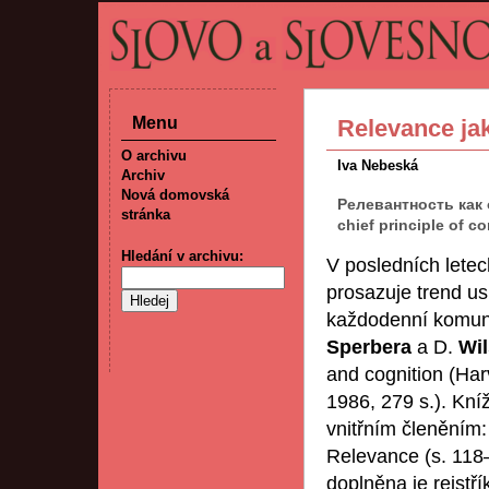
Menu
Relevance ja
O archivu
Iva Nebeská
Archiv
Nová domovská
Релевантность как 
stránka
chief principle of 
Hledání v archivu:
V posledních letech
prosazuje trend usi
každodenní komuni
Sperbera
a D.
Wi
and cognition (Ha
1986, 279 s.). Kní
vnitřním členěním:
Relevance (s. 118
doplněna je rejstří