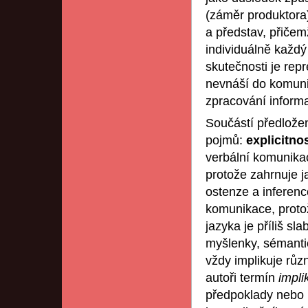
(záměr produktora
a představ, přiče
individuálně každý
skutečnosti je re
nevnáší do komuni
zpracování informa
Součástí předložen
pojmů:
explicitno
verbální komunika
protože zahrnuje 
ostenze a inferenc
komunikace, proto
jazyka je příliš sl
myšlenky, sémanti
vždy implikuje různ
autoři termín
impli
předpoklady nebo i