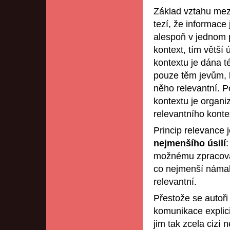
Základ vztahu mez
tezí, že informace 
alespoň v jednom 
kontext, tím větší 
kontextu je dána t
pouze těm jevům, k
něho relevantní. 
kontextu je organi
relevantního kont
Princip relevance 
nejmenšího úsilí
možnému zpracován
co nejmenší námahu
relevantní.
Přestože se autoř
komunikace explici
jim tak zcela cizí 