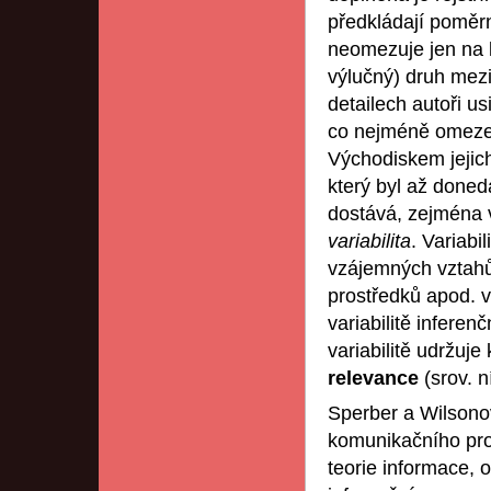
předkládají poměr
neomezuje jen na k
výlučný) druh mez
detailech autoři us
co nejméně omeze
Východiskem jejich
který byl až done
dostává, zejména v
variabilita
. Variabi
vzájemných vztah
prostředků apod. v
variabilitě inferen
variabilitě udržuj
relevance
(srov. n
Sperber a Wilsono
komunikačního proc
teorie informace, o