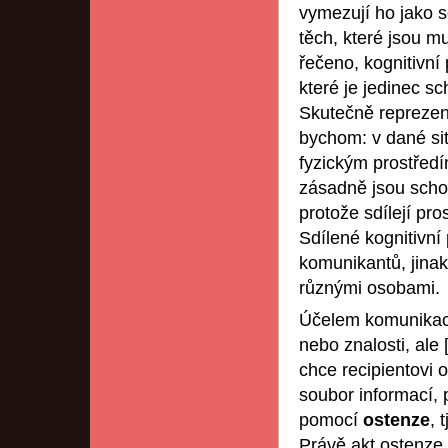
vymezují ho jako so
těch, které jsou m
řečeno, kognitivní
které je jedinec s
Skutečně reprezent
bychom: v dané sit
fyzickým prostřed
zásadně jsou schopn
protože sdílejí pro
Sdílené kognitivní
komunikantů, jinak
různými osobami.
Účelem komunikace 
nebo znalosti, ale 
chce recipientovi o
soubor informací,
pomocí
ostenze
, 
Právě akt ostenze