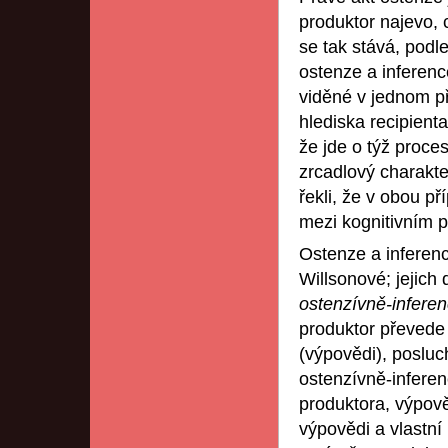
produktor najevo,
se tak stává, podl
ostenze a inferenc
viděné v jednom př
hlediska recipient
že jde o týž proces
zrcadlový charakte
řekli, že v obou p
mezi kognitivním 
Ostenze a inferen
Willsonové; jejich 
ostenzívně-infer
produktor převede
(výpovědi), posluc
ostenzívně-inferen
produktora, výpově
výpovědi a vlastní 