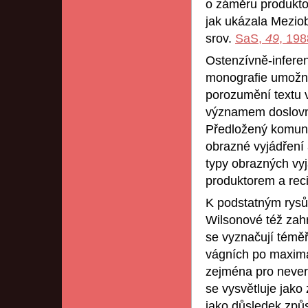
o záměru produktor
jak ukázala Mezio
srov.
SaS,
49
, 198
Ostenzívně-infere
monografie umožni
porozumění textu v
významem doslov
Předložený komunik
obrazné vyjádření 
typy obrazných vyj
produktorem a rec
K podstatným rysů
Wilsonové též zahr
se vyznačují témě
vágních po maximál
zejména pro neverb
se vysvětluje jako
jako důsledek zp