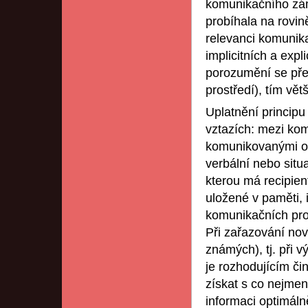
komunikačního zám
probíhala na rovině
relevanci komunika
implicitních a exp
porozumění se před
prostředí), tím vě
Uplatnění principu
vztazích: mezi ko
komunikovanými ob
verbální nebo situa
kterou má recipient
uložené v paměti,
komunikačních pro
Při zařazování nov
známých), tj. při 
je rozhodujícím č
získat s co nejmen
informaci optimáln