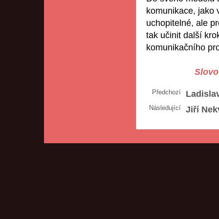
komunikace, jako va
uchopitelné, ale p
tak učinit další k
komunikačního pro
Slovo 
Předchozí
Ladisla
Následující
Jiří Nek