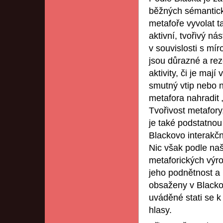
běžných sémantick
metafoře vyvolat t
aktivní, tvořivý n
v souvislosti s mír
jsou důrazné a rez
aktivity, či je maj
smutný vtip nebo n
metafora nahradit 
Tvořivost metafory,
je také podstatnou
Blackovo interakční
Nic však podle na
metaforických výr
jeho podnětnost a u
obsaženy v Blacko
uváděné stati se k 
hlasy.