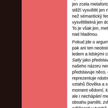
jen zcela metaforic
stěží vysvětlit je
než sémantický fe
vysvětlitelná jen d
To je však jen, met
nad hladinou.
Pokud jde o argum
pak ani ten neobst
ledem a lidskými c
Sally
jako představ
našeho názoru není
představuje něco, 
reprezentuje nástr
vztahů člověka a s
moment vědomí, kt
ale i nechápání me
obsahu paměti, zvl