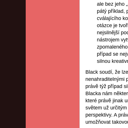
ale bez jeho 
pátý příklad,
cválajícího k
otázce je tvo
nejsilnější p
nástrojem vyt
zpomaleného 
případ se nej
silnou kreativ
Black soudí, že lze
nenahraditelnými p
právě týž případ s
Blacka nám někter
které právě jinak u
světem už určitým
perspektivy. A pr
umožňovat takovou 