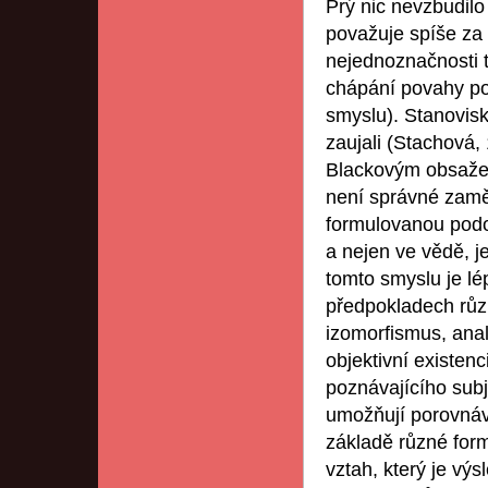
Prý nic nevzbudilo 
považuje spíše za 
nejednoznačnosti t
chápání povahy pod
smyslu). Stanovis
zaujali (Stachová,
Blackovým obsažen
není správné zamě
formulovanou podo
a nejen ve vědě, j
tomto smyslu je lé
předpokladech různ
izomorfismus, anal
objektivní existenc
poznávajícího subj
umožňují porovnáva
základě různé for
vztah, který je v