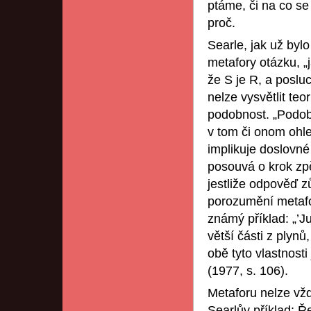
ptáme, či na co s
proč.
Searle, jak už byl
metafory otázku, „j
že S je R, a poslu
nelze vysvětlit te
podobnost. „Podobn
v tom či onom ohle
implikuje doslovné 
posouvá o krok zp
jestliže odpověď z
porozumění metafoř
známý příklad: „’J
větší části z plyn
obě tyto vlastnost
(1977, s. 106).
Metaforu nelze vžd
Searlův příklad: Ř