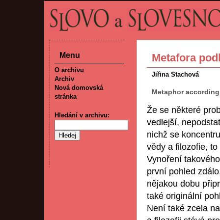
Menu
Metafora podl
O archivu
Jiřina Stachová
Archiv
Nová domovská
Metaphor according 
stránka
Že se některé probl
Hledání v archivu:
vedlejší, nepodsta
nichž se koncentr
vědy a filozofie, t
Vynoření takového 
první pohled zdálo
nějakou dobu přip
také originální p
Není také zcela n