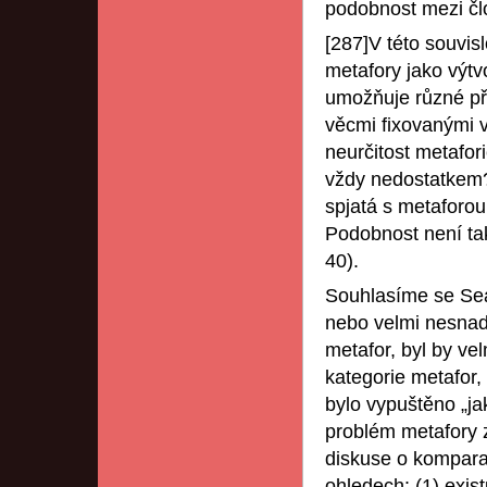
podobnost mezi č
[287]V této souvisl
metafory jako výtvor
umožňuje různé pří
věcmi fixovanými 
neurčitost metafor
vždy nedostatkem?
spjatá s metaforo
Podobnost není tak
40).
Souhlasíme se Sea
nebo velmi nesnad
metafor, byl by ve
kategorie metafor, 
bylo vypuštěno „ja
problém metafory 
diskuse o komparač
ohledech: (1) exis