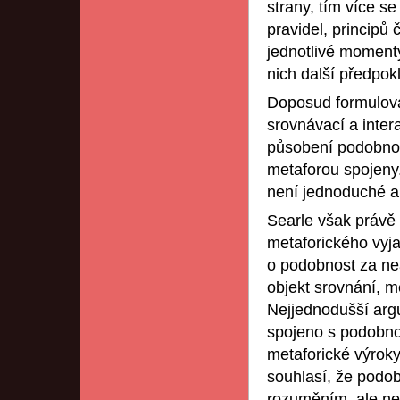
strany, tím více s
pravidel, principů 
jednotlivé momenty
nich další předpok
Doposud formulova
srovnávací a inter
působení podobnos
metaforou spojeny.
není jednoduché a
Searle však právě 
metaforického vyja
o podobnost za ne
objekt srovnání, m
Nejjednodušší argu
spojeno s podobnos
metaforické výroky
souhlasí, že podob
rozuměním, ale ne