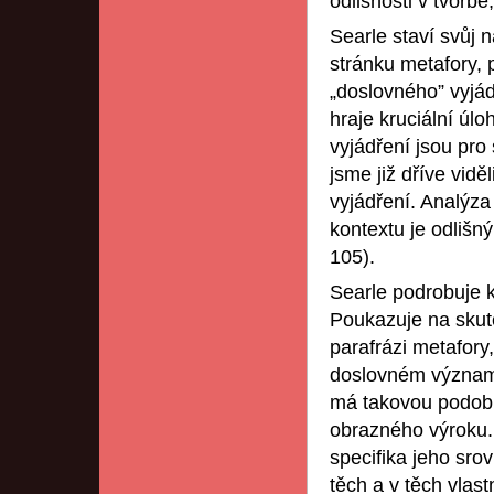
odlišnosti v tvorbě
Searle staví svůj 
stránku metafory, 
„doslovného” vyjád
hraje kruciální úl
vyjádření jsou pro 
jsme již dříve vidě
vyjádření. Analýza
kontextu je odlišn
105).
Searle podrobuje kr
Poukazuje na skute
parafrázi metafory
doslovném význam
má takovou podobu.
obrazného výroku. 
specifika jeho sro
těch a v těch vlas