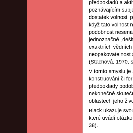
předpokladů a akti
poznávajícím subj
dostatek volnosti 
když tato volnost 
podobnost nesená
jednoznačně „dešif
exaktních vědních 
neopakovatelnost s
(Stachová, 1970, s
V tomto smyslu je
konstruování či fo
předpoklady podobn
nekonečné skutečno
oblastech jeho živ
Black ukazuje svou 
které uvádí otázko
38).