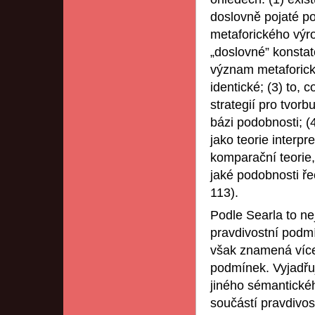
doslovně pojaté po
metaforického výrok
„doslovné” konstat
význam metaforick
identické; (3) to,
strategií pro tvor
bázi podobnosti; (4
jako teorie interp
komparační teorie,
jaké podobnosti ře
113).
Podle Searla to ne
pravdivostní podmí
však znamená více
podmínek. Vyjadřu
jiného sémantické
součástí pravdivos