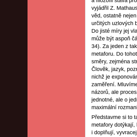
a filozofii stává p
vyjádřil Z. Mathau
věd, ostatně nejen
určitých uzlových 
Do jisté míry jej 
může být aspoň čá
34). Za jeden z t
metaforu. Do tohoto
směry, zejména str
Člověk, jazyk, poz
nichž je exponová
zaměření. Mluvíme
názorů, ale proce
jednotné, ale o je
maximální rozmanit
Představme si to 
metafory dotýkají, 
i doplňují, vyvracej