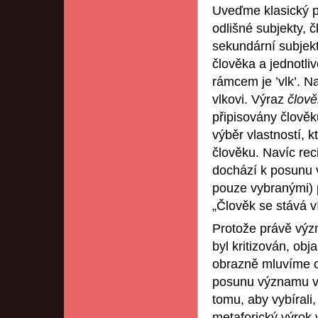
Uveďme klasický p
odlišné subjekty, č
sekundární subjekt
člověka a jednotli
rámcem je ’vlk’. Na
vlkovi. Výraz
člov
připisovány člověku
výběr vlastností, k
člověku. Navíc reci
dochází k posunu 
pouze vybranými) p
„Člověk se stává ví
Protože právě výz
byl kritizován, ob
obrazně mluvíme o 
posunu významu v 
tomu, aby vybírali,
metaforický výrok 