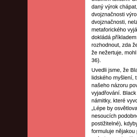
daný výrok chápat,
dvojznačnosti výro
dvojznačnosti, nel
metaforického vyj
dokládá příkladem:
rozhodnout, zda že
že nežertuje, mohl
36).
Uvedli jsme, že Bl
lidského myšlení, 
našeho názoru pov
vyjadřování. Black
námitky, které vyv
„Lépe by osvětlova
nesoucích podobno
postižitelné), kdy
formuluje nějakou 