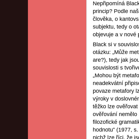
Nepřipomíná Blacko
princip? Podle na
člověka, o kantovs
subjektu, tedy o o
objevuje a v nové 
Black si v souvisl
otázku: „Může meta
are?), tedy jak js
souvislosti s tvoři
„Mohou být metafor
neadekvátní připi
povaze metafory lze
výroky v doslovné
těžko lze ověřovat
ověřování nemělo s
filozofické gramat
hodnotu” (1977, s.
nichž lze říci, že 