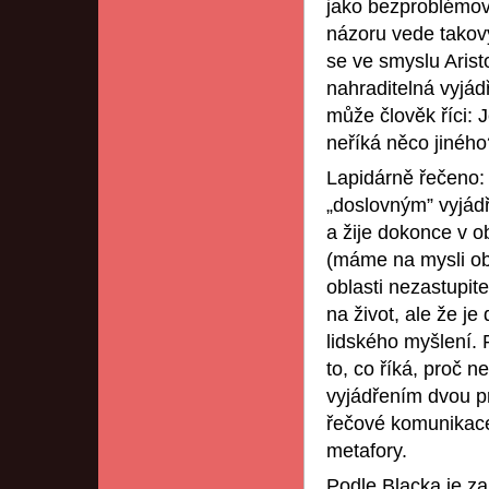
jako bezproblémov
názoru vede takový
se ve smyslu Arist
nahraditelná vyjá
může člověk říci: J
neříká něco jiného
Lapidárně řečeno:
„doslovným” vyjádř
a žije dokonce v o
(máme na mysli ob
oblasti nezastupit
na život, ale že je
lidského myšlení. 
to, co říká, proč 
vyjádřením dvou p
řečové komunikace
metafory.
Podle Blacka je zap