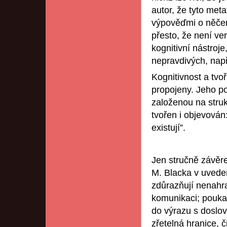
autor, že tyto meta
výpověďmi o něčem
přesto, že není ver
kognitivní nástroj
nepravdivých, např
Kognitivnost a tvo
propojeny. Jeho po
založenou na struk
tvořen i objevován
existují”.
Jen stručně závěre
M. Blacka v uvede
zdůrazňují nenahrad
komunikaci; poukaz
do výrazu s doslo
zřetelná hranice, č