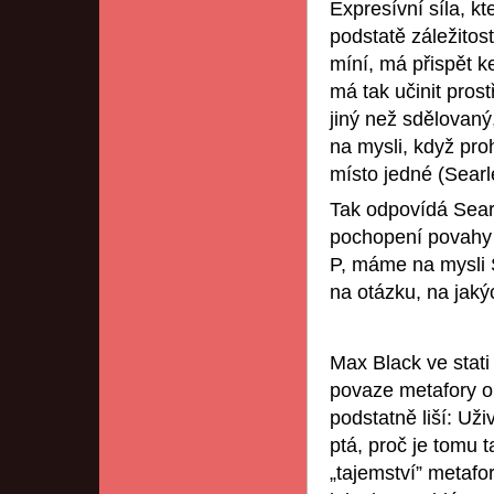
Expresívní síla, k
podstatě záležitos
míní, má přispět 
má tak učinit pros
jiný než sdělovaný
na mysli, když pro
místo jedné (Searl
Tak odpovídá Sear
pochopení povahy 
P, máme na mysli 
na otázku, na jaký
Max Black ve stati
povaze metafory o
podstatně liší: Uži
ptá, proč je tomu 
„tajemství” metafo