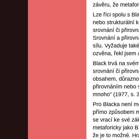
závěru, že metafor
Lze říci spolu s B
nebo strukturální 
srovnání či přirov
Srovnání a přirovn
sílu. Vyžaduje také
ozvěna, řekl jsem 
Black trvá na svém
srovnání či přirovn
obsahem, důraznost
přirovnáním nebo s
mnoho” (1977, s. 3
Pro Blacka není m
přímo způsobem my
se vrací ke své zá
metaforicky jako B
že je to možné. Hr