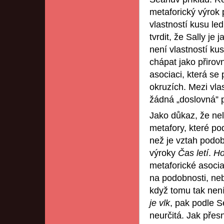
metaforický výrok 
vlastností kusu led
tvrdit, že Sally je
není vlastností ku
chápat jako přirov
asociaci, která se 
okruzích. Mezi vla
žádná „doslovná” p
Jako důkaz, že nel
metafory, které po
než je vztah podo
výroky
Čas letí
.
Ho
metaforické asoci
na podobnosti, neb
když tomu tak není
je vlk
, pak podle S
neurčitá. Jak přes