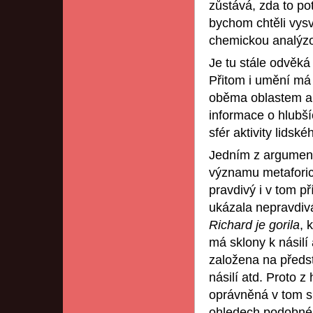
zůstává, zda to p
bychom chtěli vys
chemickou analýzou
Je tu stále odvěká
Přitom i umění má 
oběma oblastem a 
informace o hlubší
sfér aktivity lidsk
Jedním z argument
významu metaforick
pravdivý i v tom p
ukázala nepravdivá
Richard je gorila
, 
má sklony k násilí
založena na předsta
násilí atd. Proto z
oprávněná v tom sm
ohledech podobné, t