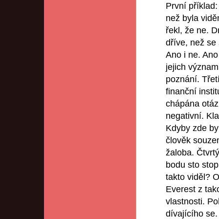
První příklad
než byla vidě
řekl, že ne. D
dříve, než se
Ano i ne. Ano 
jejich význam
poznání. Třetí
finanční inst
chápána otáz
negativní. K
Kdyby zde byl
člověk souzen
žaloba. Čtvrt
bodu sto stop
takto viděl? 
Everest z ta
vlastnosti. P
dívajícího se