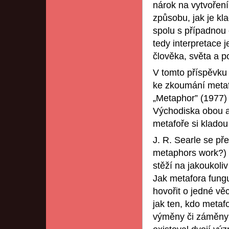
nárok na vytvoření
způsobu, jak je kl
spolu s případnou 
tedy interpretace 
člověka, světa a p
V tomto příspěvku 
ke zkoumání metafo
„Metaphor” (1977)
Východiska obou au
metafoře si kladou
J. R. Searle se př
metaphors work?) T
stěží na jakoukoli
Jak metafora fungu
hovořit o jedné vě
jak ten, kdo metafo
výměny či záměny 