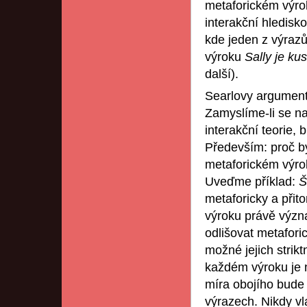
metaforickém výro
interakční hledisk
kde jeden z výrazů 
výroku
Sally je ku
další).
Searlovy argumenty
Zamyslíme-li se na
interakční teorie, b
Především: proč b
metaforickém výrok
Uveďme příklad:
Š
metaforicky a přit
výroku právě význ
odlišovat metafori
možné jejich strikt
každém výroku je 
míra obojího bude 
výrazech. Nikdy vl