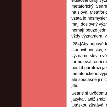
existoval dvojí vý
metaforický. Searl
na slova. Metaforic
vzata je nesmyslem
mají doslovný výz
nemají pouze jedno
vždy významem, v n
[284]Aby odpověděl
stanovit principy,
významu slov a vět
formulovat teorii 
použít parafrázi 
metaforického vyjá
ale současně ji nič
jde.
Searle si uvědomuj
jazyka”, aniž zmizí
Otázkou zůstává, c