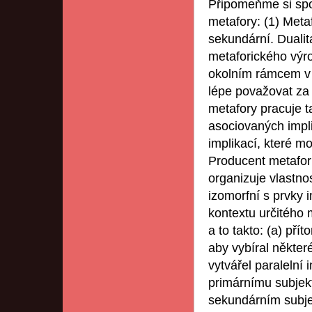
Připomeňme si spol
metafory: (1) Meta
sekundární. Duali
metaforického výr
okolním rámcem v 
lépe považovat za
metafory pracuje t
asociovaných impl
implikací, které m
Producent metafori
organizuje vlastno
izomorfní s prvky 
kontextu určitého 
a to takto: (a) př
aby vybíral někter
vytvářel paralelní
primárnímu subjekt
sekundárním subjek