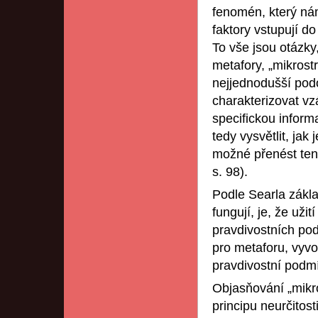
fenomén, který nám
faktory vstupují do 
To vše jsou otázky
metafory, „mikrost
nejjednodušší pod
charakterizovat vz
specifickou inform
tedy vysvětlit, jak 
možné přenést ten
s. 98).
Podle Searla zákla
fungují, je, že už
pravdivostních po
pro metaforu, vyvo
pravdivostní podmí
Objasňování „mikro
principu neurčitost