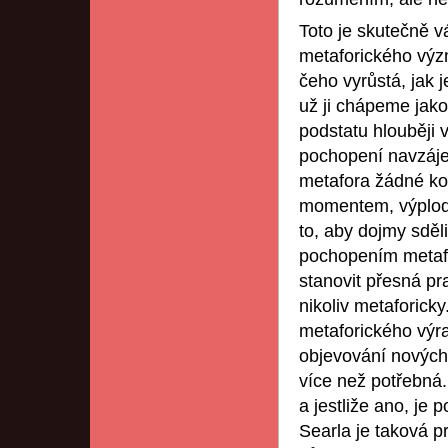
Toto je skutečně v
metaforického význ
čeho vyrůstá, jak 
už ji chápeme jako 
podstatu hlouběji 
pochopení navzáje
metafora žádné ko
momentem, výplodem
to, aby dojmy sděl
pochopením metafo
stanovit přesná pr
nikoliv metaforicky
metaforického výra
objevování nových 
více než potřebná
a jestliže ano, je
Searla je taková p