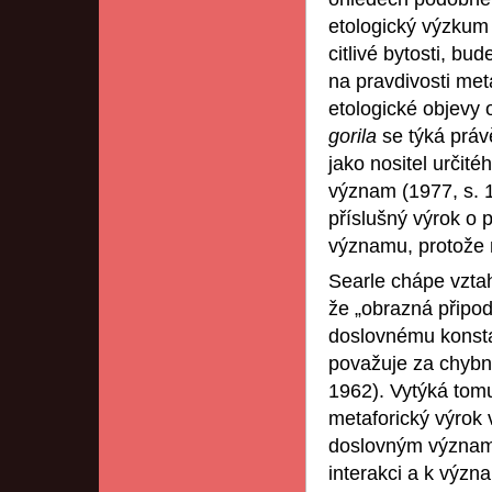
etologický výzkum 
citlivé bytosti, bu
na pravdivosti met
etologické objevy 
gorila
se týká práv
jako nositel určit
význam (1977, s. 
příslušný výrok o 
významu, protože m
Searle chápe vztah
že „obrazná připo
doslovnému konsta
považuje za chybné
1962). Vytýká tom
metaforický výrok
doslovným význame
interakci a k výz