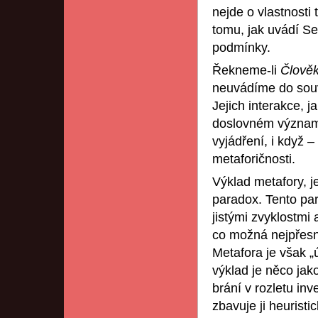
nejde o vlastnosti
tomu, jak uvádí Se
podmínky.
Řekneme-li
Člověk
neuvádíme do souv
Jejich interakce, j
doslovném významu
vyjádření, i když 
metaforičnosti.
Výklad metafory, je
paradox. Tento pa
jistými zvyklostmi 
co možná nejpřesně
Metafora je však „
výklad je něco jako
brání v rozletu in
zbavuje ji heurist