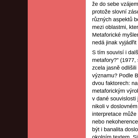
že do sebe vzájemn
protože slovní zá
různých aspektů b
mezi oblastmi, kte
Metaforické myšlen
nedá jinak vyjádřit
S tím souvisí i da
metafory?” (1977, 
zcela jasně odliši
významu? Podle Bl
dvou faktorech: na
metaforickým výro
v dané souvislosti
nikoli v doslovné
interpretace může
nebo nekoherence 
být i banalita do
okolním textem. S