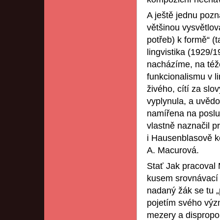
A ještě jednu pozn
většinou vysvětlov
potřeb) k formě“ (t
lingvistika (1929/1
nacházíme, na též
funkcionalismu v l
živého, cítí za slo
vyplynula, a uvědo
namířena na poslu
vlastně naznačil pr
i Hausenblasově kon
A. Macurová.
Stať Jak pracoval
kusem srovnávací p
nadaný žák se tu „
pojetím svého výz
mezery a dispropo