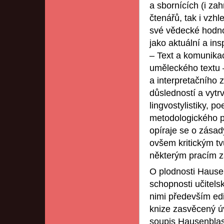
a sbornících (i zah
čtenářů, tak i vzhl
své vědecké hodnot
jako aktuální a ins
– Text a komunikac
uměleckého textu 
a interpretačního 
důsledností a vytrv
lingvostylistiky, po
metodologického př
opíraje se o zásad
ovšem kritickým tv
některým pracím z
O plodnosti Hausen
schopnosti učitels
nimi především edi
knize zasvěcený úv
soupis Hausenblaso