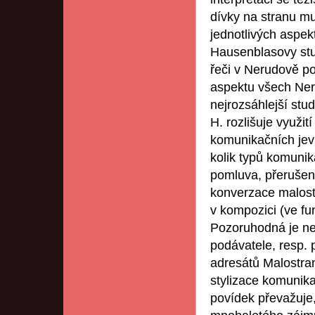
dívky na stranu m
jednotlivých aspek
Hausenblasovy stu
řeči v Nerudově po
aspektu všech Ner
nejrozsáhlejší stu
H. rozlišuje využi
komunikačních jev
kolik typů komunik
pomluva, přerušen
konverzace malost
v kompozici (ve fu
Pozoruhodná je ne
podávatele, resp. 
adresátů Malostra
stylizace komunik
povídek převažuje