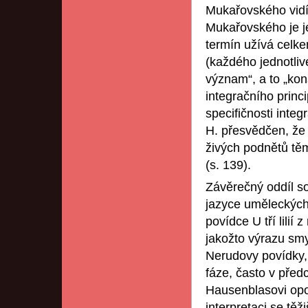
Mukařovského vidí
Mukařovského je je
termín užívá celke
(každého jednotliv
význam“, a to „ko
integračního princ
specifičnosti integ
H. přesvědčen, že
živých podnětů těm
(s. 139).
Závěrečný oddíl s
jazyce uměleckých 
povídce U tří lilií
jakožto výrazu smy
Nerudovy povídky, 
fáze, často v před
Hausenblasovi opo
interpretaci se tě