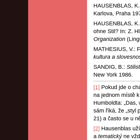
HAUSENBLAS, K.
Karlova, Praha 19
HAUSENBLAS, K.: Z
ohne Stil? In: Z. 
Organization
(Ling
MATHESIUS, V.: Fun
kultura a slovesno
SANDIG, B.:
Stili
New York 1986.
[1]
Pokud jde o chá
na jednom místě k 
Humboldta: „Das, 
sám říká, že „styl 
21) a často se u n
[2]
Hausenblas uží
a
tematický
ne vžd