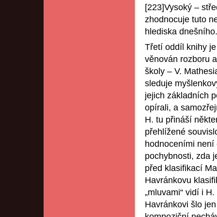
[223]Vysoký – střed
zhodnocuje tuto ne
hlediska dnešního
Třetí oddíl knihy j
věnován rozboru a
školy – V. Mathes
sleduje myšlenkov
jejich základních 
opírali, a samozře
H. tu přináší někt
přehlížené souvisl
hodnoceními není 
pochybnosti, zda j
před klasifikací M
Havránkovu klasifik
„mluvami“ vidí i H.
Havránkovi šlo jen
kompoziční necháva