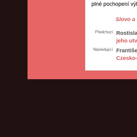
plné pochopení vý
Slovo a 
Předchozí
Rostisl
jeho ut
Následující
Františ
Czesko-