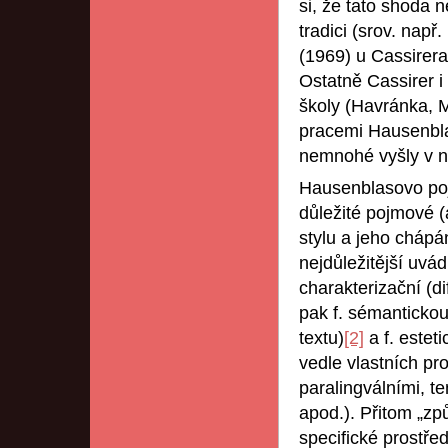
si, že tato shoda 
tradici (srov. nap
(1969) u Cassirera
Ostatně Cassirer i
školy (Havránka, 
pracemi Hausenbla
nemnohé vyšly v n
Hausenblasovo poj
důležité pojmové (
stylu a jeho chápá
nejdůležitější uvád
charakterizační (d
pak f. sémantickou
textu)
[2]
a f. estet
vedle vlastních pr
paralingválními, t
apod.). Přitom „způ
specifické prostřed