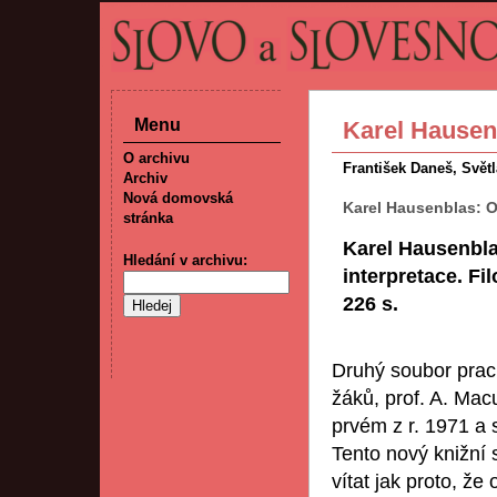
Menu
Karel Hausen
O archivu
František Daneš, Svět
Archiv
Nová domovská
Karel Hausenblas: O
stránka
Karel Hausenblas
Hledání v archivu:
interpretace. Fi
226 s.
Druhý soubor prací
žáků, prof. A. Mac
prvém z r. 1971 a 
Tento nový knižní
vítat jak proto, ž