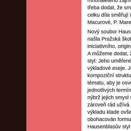
mnohaletého zájm
třeba dodat, že sm
celku díla směřují
Macurové, P. Mareš
Nový soubor Hause
našla Pražská ško
iniciativního, origi
A můžeme dodat, že
styl: Jeho uměřené
výkladové eseje. 
kompoziční strukt
tématu, aby je osvě
jednotlivých termí
nýbrž jejich smysl
zároveň rád užívá
výkladu klade ovše
obohacován formul
Hausenblasův styl j