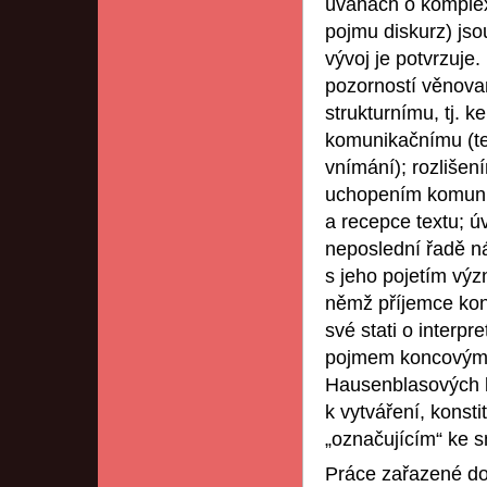
úvahách o komplex
pojmu diskurz) jsou 
vývoj je potvrzuje.
pozorností věnova
strukturnímu, tj. ke
komunikačnímu (tex
vnímání); rozlišen
uchopením komunik
a recepce textu; ú
neposlední řadě ná
s jeho pojetím výz
němž příjemce konst
své stati o interpr
pojmem koncovým; 
Hausenblasových k
k vytváření, konsti
„označujícím“ ke s
Práce zařazené do 