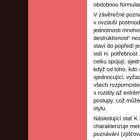
obdobnou formulaci
V závěrečné pozná
v ovzduší postmode
jednotnosti mnohot
destruktivnost“ ne
staví do popředí je
vidí H. potřebnost 
celku spojují, sjedn
když od toho, kdo 
sjednocující, vyža
všech rozpornostec
s rozdíly až extrém
postupy, což může
stylu.
Následující stať 
charakterizuje met
poznávání (zjišťov