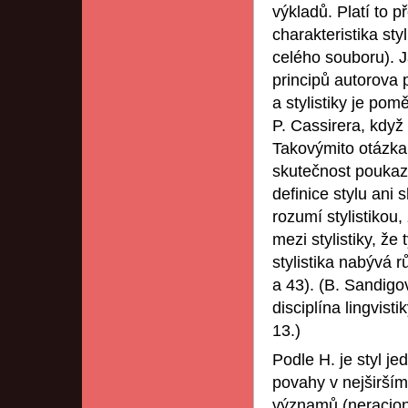
výkladů. Platí to p
charakteristika styl
celého souboru). J
principů autorova p
a stylistiky je po
P. Cassirera, když 
Takovýmito otázkam
skutečnost poukazu
definice stylu ani 
rozumí stylistikou,
mezi stylistiky, že
stylistika nabývá 
a 43). (B. Sandigová
disciplína lingvist
13.)
Podle H. je styl j
povahy v nejširším
významů (neracioná