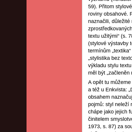
59). Přitom stylové
roviny obsahové. P
naznačili, důležit
zprostředkovaných
textu užitými“ (s. 
(stylové výstavby t
termínům „textika“ 
„stylistika bez tex
výkladu stylu textu
měl být „začleněn 
A opět tu můžeme u
a též u Enkvista: 
obsahem naznačuje
pojmů: styl neleží
chápe jako jejich 
činitelem smyslotv
1973, s. 87) za so