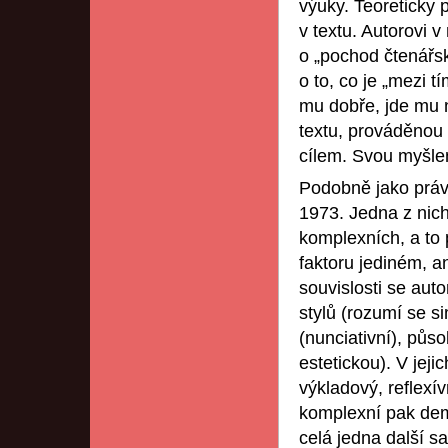
výuky. Teoreticky 
v textu. Autorovi v
o „pochod čtenářsk
o to, co je „mezi t
mu dobře, jde mu 
textu, prováděnou
cílem. Svou myšle
Podobně jako právě
1973. Jedna z nich
komplexních, a to 
faktoru jediném, a
souvislosti se auto
stylů (rozumí se si
(nunciativní), půso
estetickou). V jeji
výkladový, reflexívn
komplexní pak dem
celá jedna další s