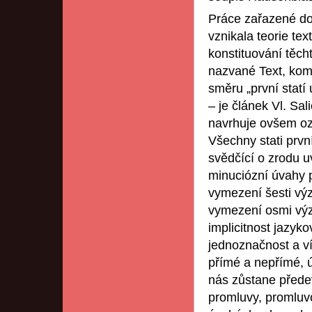
Práce zařazené do 
vznikala teorie te
konstituování těch
nazvané Text, komu
směru „první stat
– je článek Vl. Sal
navrhuje ovšem ozn
Všechny stati prv
svědčící o zrodu 
minuciózní úvahy 
vymezení šesti výz
vymezení osmi význ
implicitnost jazyk
jednoznačnost a v
přímé a nepřímé, ú
nás zůstane přede
promluvy, promluv