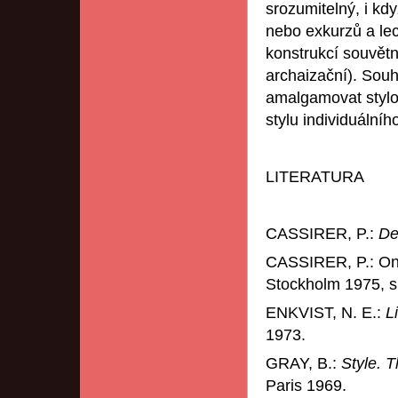
srozumitelný, i kd
nebo exkurzů a lec
konstrukcí souvětn
archaizační). So
amalgamovat styl
stylu individuálního
LITERATURA
CASSIRER, P.:
Des
CASSIRER, P.: On t
Stockholm 1975, s
ENKVIST, N. E.:
L
1973.
GRAY, B.:
Style. 
Paris 1969.