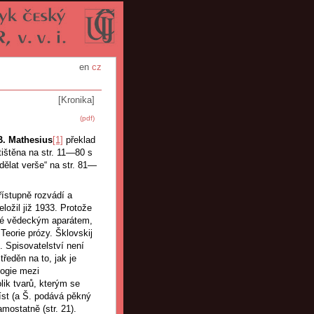
en
cz
[Kronika]
(pdf)
B. Mathesius
[1]
překlad
tištěna na str. 11—80 s
 dělat verše“ na str. 81—
řístupně rozvádí a
ložil již 1933. Protože
ené vědeckým aparátem,
 Teorie prózy. Šklovskij
. Spisovatelství není
ředěn na to, jak je
logie mezi
lik tvarů, kterým se
íst (a Š. podává pěkný
amostatně (str. 21).