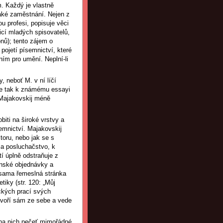
m. Každý je vlastně
jaké zaměstnání. Nejen z
u profesi, popisuje věci
nicí mladých spisovatelů,
onů); tento zájem o
o pojetí písemnictví, které
ním pro umění. Neplní-li
y, neboť M. v ní líčí
 se tak k známému essayi
 Majakovskij méně
obiti na široké vrstvy a
semnictví. Majakovskij
toru, nebo jak se s
ma posluchačstvo, k
í úplně odstraňuje z
enské objednávky a
 i sama řemeslná stránka
tiky (str. 120: „Můj
ických prací svých
 tvoří sám ze sebe a vede
 na nich pečeť mimořádné