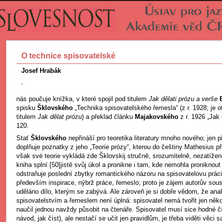
O technice spisovatelské
Josef Hrabák
-
nás poučuje knížka, v které spojil pod titulem
Jak dělati prózu a verše
spisku
Šklovského
„Technika spisovatelského řemesla“ (z r. 1928; je o
titulem
Jak dělat prózu
) a překlad článku
Majakovského
z r. 1926 „Jak
120.
Stať
Šklovského
nepřináší pro teoretika literatury mnoho nového; jen p
doplňuje poznatky z jeho „Teorie prózy“, kterou do češtiny Mathesius pře
však své teorie vykládá zde Šklovskij stručně, srozumitelně, nezatíž
kniha splní [50]jistě svůj úkol a pronikne i tam, kde nemohla proniknout
odstraňuje poslední zbytky romantického názoru na spisovatelovu práci
především inspirace, nýbrž práce, řemeslo; proto je zájem autorův soust
uděláno dílo, kterým se zabývá. Ale zároveň je si dobře vědom, že ana
spisovatelstvím a řemeslem není úplná: spisovatel nemá tvořit jen něko
naučil jednou navždy působit na čtenáře. Spisovatel musí sice hodné č
návod, jak číst), ale nestačí se učit jen pravidlům, je třeba viděti věci s