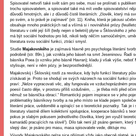
Spisovatel netvoří také svět sám pro sebe, musí se prolínati s publike
trochu spisovatelem, a spisovatel také má mít vedle spisovatelství ně
důvodů hmotných, ale i z důvodů čistě literárních: „člověk, který má svo
po svém, a to právě je zajímavé“ (str. 11). Kniha, která je jakousi učeb
obsahuje mnoho praktických rad a všímá si i novinářské prózy (feuillet
literaturu v celé její šíři (tedy nejen o beletrii) plyne u Šklovského z jeh
má být sociální hodnotou pro lidi, nikoli tedy něčím samoúčelným, umě
literatura svou sociální funkci, ztrácí smysl.
Studie
Majakovského
je zajímavá hlavně pro psychologa literární tvorb
podrobně (str. 89n.), jak vznikla jeho báseň na smrt Jeseninovu. Řadí
básníka Poea (o vzniku jeho básně Havran); kladu ji však výše, neboť
stylisuje, není v něm pózy, je bezprostřednější.
Majakovskij i Šklovskij rostli za revoluce, kdy bylo funkcí literatury půs
získávati je. Proto se shodují ve svých názorech na sociální funkci pí
praví: „Nelze vypracovati věc, aby fungovala ve vzduchoprázdném pros
poesií často děje, v prostoru příliš vzdušném, … je třeba míti před oči
němuž se básnička obrací.“ Romantický pojem inspirace se v jeho pojet
problematiky básníkovy tvorby a na jeho místo se klade pojem společ
literární práce, uvědomělé a opírající se o teoretické poznatky. Tak je
literatury vlastně dílem kolektivní spolupráce, kooperace básníků s teore
pokus je slabým pokusem jednotlivého člověka, který jen využil teoret
kamarádů pracujících na slově“). Dílo tak není již psáno geniem, který
slepý dav; je psáno pro masu, masa spisovatele vede, diktuje mu.
Vývody Majakovského nelze sice přijímati vždy jako obecně platné, je