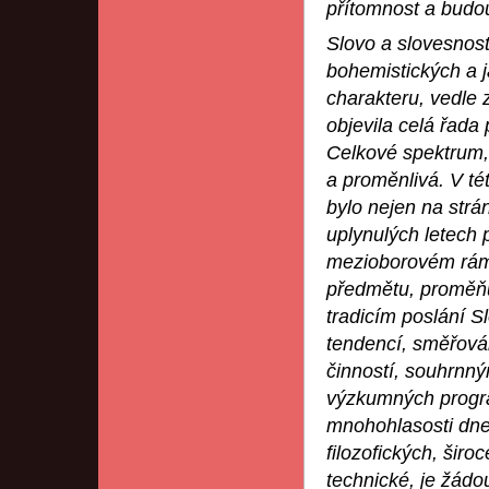
přítomnost a budo
Slovo a slovesnost
bohemistických a 
charakteru, vedle
objevila celá řada
Celkové spektrum, 
a proměnlivá. V tét
bylo nejen na str
uplynulých letech
mezioborovém rámci
předmětu, proměňují
tradicím poslání S
tendencí, směřován
činností, souhrnným
výzkumných progra
mnohohlasosti dneš
filozofických, šir
technické, je žádo