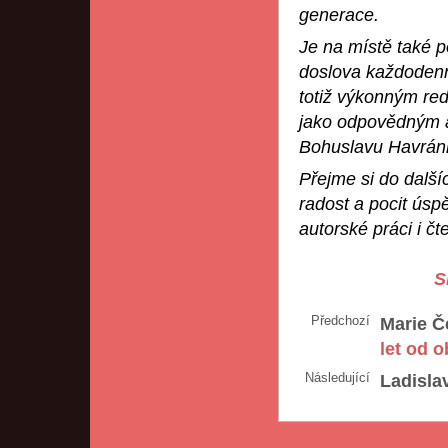
generace.
Je na místě také p
doslova každodenní
totiž výkonným red
jako odpovědným 
Bohuslavu Havránk
Přejme si do dalšíc
radost a pocit úsp
autorské práci i čt
S
Předchozí
Marie Č
let od 
Následující
Ladisla