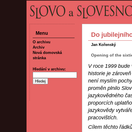
Menu
Do jubilejníh
O archivu
Jan Kořenský
Archiv
Nová domovská
Opening of the sixt
stránka
V roce 1999 bude 
Hledání v archivu:
historie je zárove
není myslím pochyb
proměn plnilo Slov
jazykovědného časo
proporcích uplatň
jazykovědy vytváře
pracovištích.
Cílem těchto řádků