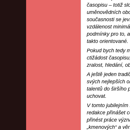
časopisu – totiž sl
uměnovědních obo
současnosti se jev
vzdálenost minimál
podmínky pro to, a
takto orientované.
Pokud bych tedy m
ctižádost časopisu,
zralost, hledání, o
A ještě jeden trad
svých nejlepších o
talentů do širšího
uchovat.
V tomto jubilejním
redakce přinášet c
přinést práce výz
„kmenových“ a věrn