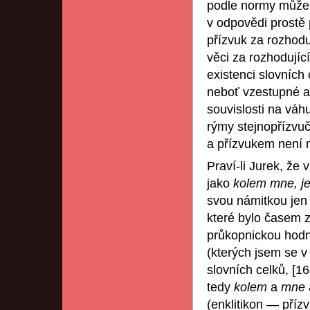
podle normy může 
v odpovědi prostě 
přízvuk za rozhoduj
věci za rozhodujíc
existenci slovníc
neboť vzestupné a
souvislosti na váhu
rýmy stejnopřízvu
a přízvukem není 
Praví-li Jurek, že
jako
kolem mne, j
svou námitkou jen p
které bylo časem z
průkopnickou hodn
(kterých jsem se v
slovních celků, [
tedy
kolem
a
mne
(enklitikon — příz