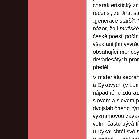
charakteristický z
recensi, že Jirát 
„generace starší“.
názor, že i
mužsk
české poesii počín
však ani jím vyvrá
obsahující monosyl
devadesátých prom
předěl.
V materiálu sebran
a Dykových (v Lumí
nápadného zdůrazn
slovem a slovem př
dvojslabičného rý
významovou závažn
velmi často bývá 
u Dyka: chtěl své