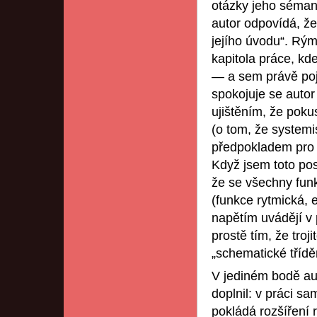
otázky jeho sémant
autor odpovídá, že
jejího úvodu“. Rým
kapitola práce, k
— a sem právě poj
spokojuje se autor
ujištěním, že pok
(o tom, že system
předpokladem pro s
Když jsem toto pos
že se všechny funk
(funkce rytmická,
napětím uvádějí v 
prostě tím, že troj
„schematické třídě
V jediném bodě aut
doplnil: v práci s
pokládá rozšíření 