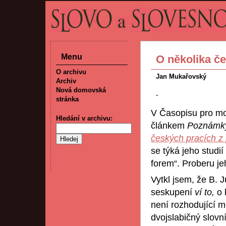
Menu
O několika če
O archivu
Jan Mukařovský
Archiv
Nová domovská
-
stránka
V Časopisu pro mod.
Hledání v archivu:
článkem
Poznámky
českých pracích z 
se týká jeho studi
forem“. Proberu je
Vytkl jsem, že B. 
seskupení
ví to,
o 
není rozhodující m
dvojslabičný slovn