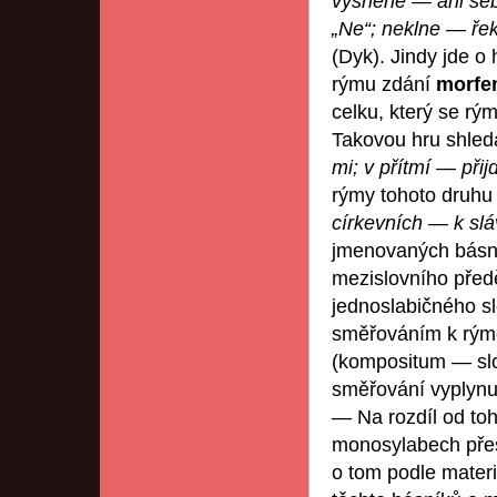
vysněné
—
ani se
„Ne“; neklne — řek
(Dyk). Jindy jde o
rýmu zdání
morfe
celku, který se r
Takovou hru shle
mi; v přítmí — přij
rýmy tohoto druhu 
církevních — k slá
jmenovaných básní
mezislovního před
jednoslabičného sl
směřováním k rýmo
(kompositum — slo
směřování vyplynu
— Na rozdíl od toh
monosylabech přes
o tom podle mater