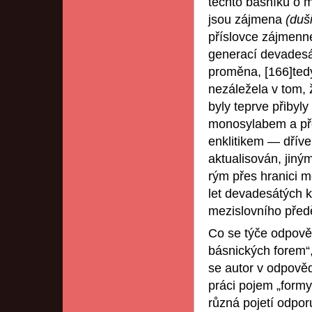
těchto básníků o 
jsou zájmena
(duš
příslovce zájmen
generací devadesá
proměna, [166]ted
nezáležela v tom,
byly teprve přibyl
monosylabem a př
enklitikem — dříve
aktualisován, jiný
rým přes hranici 
let devadesátých 
mezislovního před
Co se týče odpověd
básnických forem“,
se autor v odpověd
práci pojem „formy
různá pojetí odpor