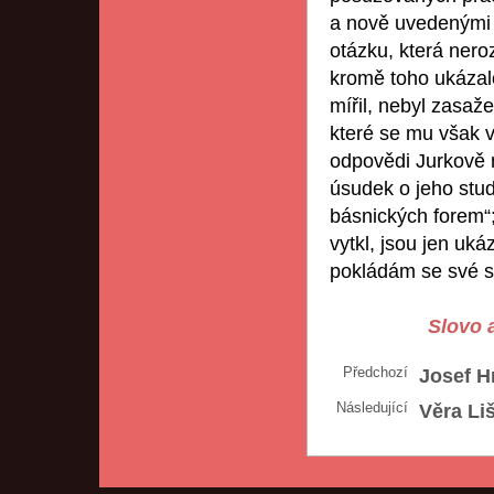
a nově uvedenými 
otázku, která ner
kromě toho ukázalo
mířil, nebyl zasaže
které se mu však v
odpovědi Jurkově 
úsudek o jeho stud
básnických forem“;
vytkl, jsou jen uk
pokládám se své s
Slovo a
Předchozí
Josef H
Následující
Věra Li