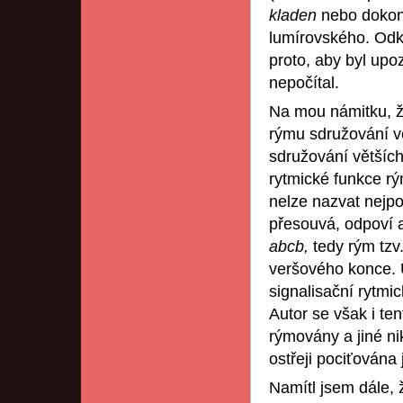
kladen
nebo doko
lumírovského. Odk
proto, aby byl upo
nepočítal.
Na mou námitku, že
rýmu sdružování v
sdružování větších 
rytmické funkce r
nelze nazvat nejpod
přesouvá, odpoví a
abcb,
tedy rým tzv
veršového konce. 
signalisační rytmi
Autor se však i ten
rýmovány a jiné ni
ostřeji pociťována
Namítl jsem dále,