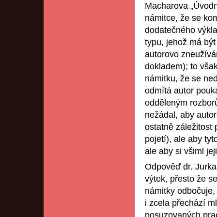
Macharova „Úvodníh
námitce, že se ko
dodatečného výkla
typu, jehož má být
autorovo zneužíván
dokladem); to vša
námitku, že se ned
odmítá autor pouka
odděleným rozborů
nežádal, aby autor
ostatně záležitost
pojetí), ale aby ty
ale aby si všiml je
Odpověď dr. Jurka
výtek, přesto že s
námitky odbočuje, j
i zcela přechází m
posuzovaných prac