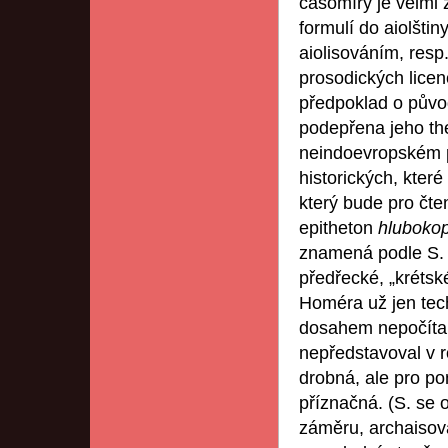
časomíry je velmi
formulí do aiolšti
aiolisováním, res
prosodických licen
předpoklad o půvo
podepřena jeho the
neindoevropském p
historických, kter
který bude pro čt
epitheton
hluboko
znamená podle S. „
předřecké, „krétské
Homéra už jen te
dosahem nepočítal, 
nepředstavoval v 
drobná, ale pro 
příznačná. (S. se
záměru, archaisovat