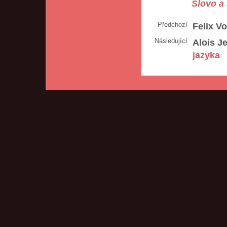
Slovo a 
Předchozí
Felix V
Následující
Alois Je
jazyka