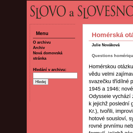
Menu
Homérská ot
O archivu
Julie Nováková
Archiv
Nová domovská
Questions homériq
stránka
Homérskou otázku ř
Hledání v archivu:
vědu velmi zajímav
svazečku třídílné 
1945 a 1946; nové 
Odysseie vychází z 
k jejichž poslední 
Kr.), tvořili, impr
hotové sousloví, 
rovné prvnímu neb