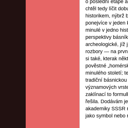
o poslední etapě a
chtěl tedy líčit d
historikem, nýbrž 
ponejvíce v jeden 
minulé v jedno his
perspektivy básník
archeologické, jíž
rozbory — na prv
si také, kterak něk
pověstné „homérsk
minulého století; 
tradiční básnickou 
významových vrste
zaklínací to formu
řešila. Dodávám je
akademiky SSSR re
jako symbol nebo r