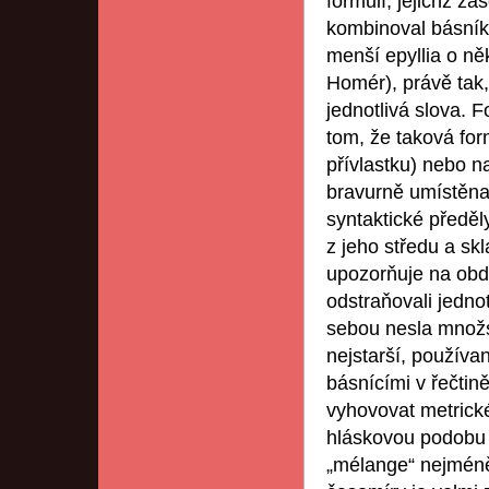
formulí, jejichž z
kombinoval básník,
menší epyllia o ně
Homér), právě tak
jednotlivá slova. 
tom, že taková fo
přívlastku) nebo 
bravurně umístěna
syntaktické předěly
z jeho středu a sk
upozorňuje na obd
odstraňovali jedno
sebou nesla množs
nejstarší, používa
básnícími v řečtině
vyhovovat metrick
hláskovou podobu i
„mélange“ nejméně 