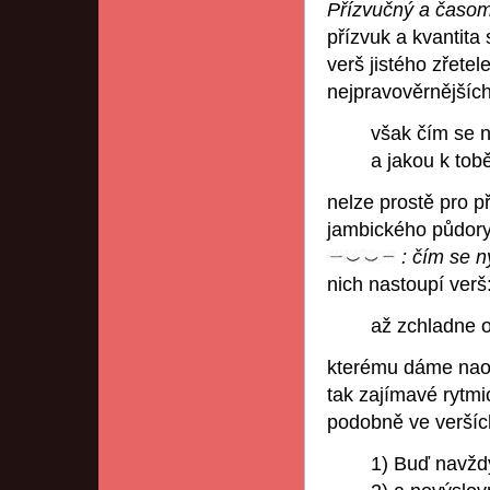
Přízvučný
a
časom
přízvuk a kvantita
verš jistého zřete
nejpravověrnějších
však čím se n
a jakou k tobě
nelze prostě pro p
jambického půdory
: čím
se
n
nich nastoupí verš
až zchladne 
kterému dáme naop
tak zajímavé rytmic
podobně ve veršíc
1) Buď navžd