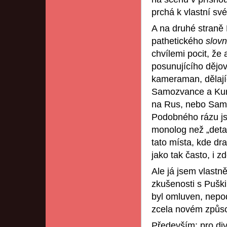
prchá k vlastní sv
A na druhé straně 
pathetického
slovn
chvílemi pocit, že 
posunujícího dějov
kameraman, dělající
Samozvance a Kurb
na Rus, nebo Sam
Podobného rázu js
monolog než „deta
tato místa, kde dra
jako tak často, i z
Ale já jsem vlastn
zkušenosti s Puški
byl omluven, nepoda
zcela novém způso
Především: pro div