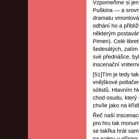
Vzpomeňme si jen 
Puškina — a srovn
dramatu vmontováno
odhání ho a přibliž
některým postavám 
Pimen). Celé libret
šedesátých, zatím
své přednášce, byl
inscenační vniter
[51]Tím je tedy t
vnějškové potlače
sólistů. Hlavním h
chod osudu, který 
chvíle jako na křídl
Řeč naší inscenace
pro hru tak monume
se takřka hrát sam
na scénu v přísnou