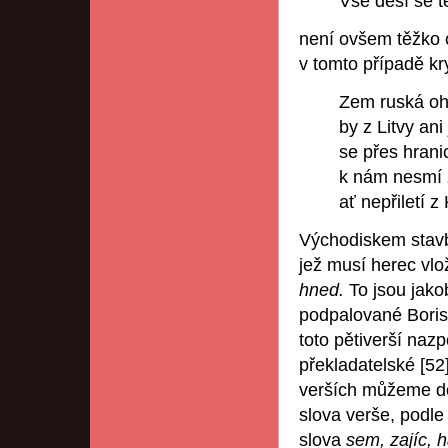
Vše děsí se tě
není ovšem těžko 
v tomto případě kry
Zem ruská oh
by z Litvy an
se přes hrani
k nám nesmí 
ať nepřiletí 
Východiskem stavb
jež musí herec vl
hned.
To jsou jako
podpalované Boris
toto pětiverší naz
překladatelské [52
verších můžeme do
slova verše, podle
slova
sem, zajíc, 