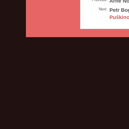
Arne No
Next
Petr Bo
Puškin