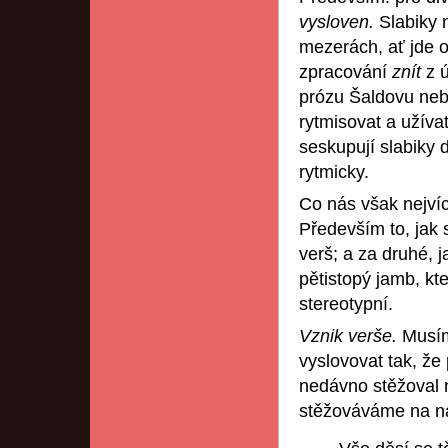
vysloven.
Slabiky 
mezerách, ať jde 
zpracování
znít
z ú
prózu Šaldovu ne
rytmisovat a užíva
seskupují slabiky 
rytmicky.
Co nás však nejví
Především to, jak 
verš; a za druhé, 
pětistopý jamb, kte
stereotypní.
Vznik
verše.
Musím
vyslovovat tak, že
nedávno stěžoval 
stěžováváme na na