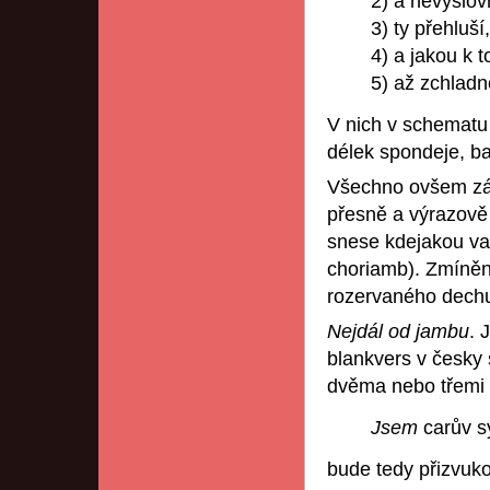
2) a nevýs
3) ty přehluší
4) a jakou k t
5) až zchlad
V nich v schematu 
délek spondeje, ba 
Všechno ovšem zál
přesně a výrazově
snese kdejakou var
choriamb). Zmíněná
rozervaného dechu,
Nejdál
od
jambu
. 
blankvers v česky 
dvěma nebo třemi
Jsem
carův s
bude tedy přizvuko