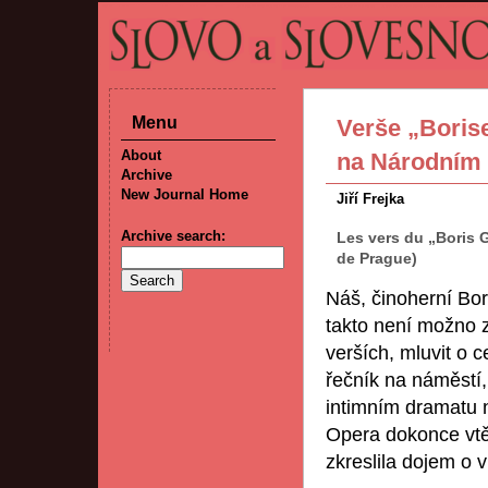
Menu
Verše „Borise
About
na Národním 
Archive
New Journal Home
Jiří Frejka
Archive search:
Les vers du „Boris 
de Prague)
Náš, činoherní Bo
takto není možno z
verších, mluvit o 
řečník na náměstí,
intimním dramatu 
Opera dokonce vtěl
zkreslila dojem o 