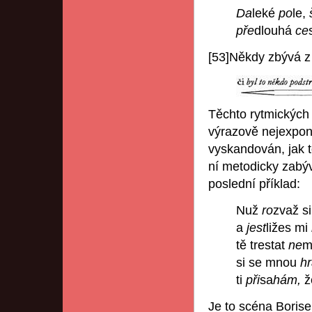
Da
leké
po
le,
pře
dlouhá
ce
[53]Někdy zbývá z
Těchto rytmických 
výrazově nejexpono
vyskandován, jak to
ní metodicky zabý
poslední příklad:
Nuž
ro
zvaž si
a
jest
ližes mi
tě trestat
ne
m
si se mnou
hr
ti
při
sa
hám,
ž
Je to scéna Boris