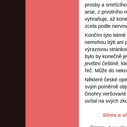
prosby a smrtícího
arse, z prvotního 
vyhraňuje, až kon
zcela podle nervo
Končím tyto letmé
nemohou býti ani p
výrazovou stránkou
bylo by konečně j
jevištní
češtině,
kte
řeč. Může do nekon
Některé české ope
svým poměrně obj
činohry veršované 
uvítal na svých zk
Slovo a s
Previous