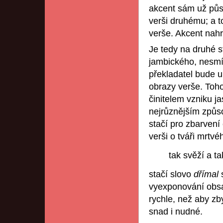
akcent sám už půso
verši druhému; a 
verše. Akcent nah
Je tedy na druhé s
jambického, nesmír
překladatel bude u
obrazy verše. Toho
činitelem vzniku j
nejrůznějším způs
stačí pro zbarvení
verši o tváři mrtvé
tak svěží a ta
stačí slovo
dřímal
vyexponování obsah
rychle, než aby zb
snad i nudné.