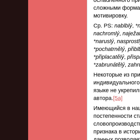
ослабленного пр
сложными форма
мотивировку.
Ср. PS:
nablblý
,
*
nachromlý
,
naježa
*naruslý
,
nasprostl
*pochatrnělý
,
přibl
*připlacatělý
,
přisp
*zabrunátělý
,
zahr
Некоторые из пр
индивидуального 
языке не укрепил
автора.
[5a]
Имеющийся в наш
постепенности с
словопроизводст
признака в истор
данных позволяет