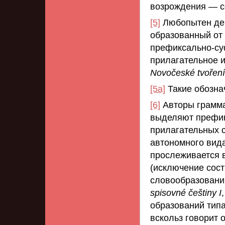
возрождения — с
[5]
Любопытен де
образованный от
префиксально-с
прилагательное и 
Novočeské tvoření
[5a]
Такие обознач
[6]
Авторы грамма
выделяют префик
прилагательных с
автономного вида
прослеживается 
(исключение сос
словообразованию
spisovné češtiny I
образований тип
вскольз говорит 