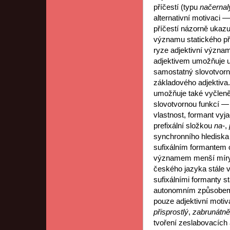
příčestí (typu
načernal
alternativní motivaci 
příčestí názorně ukaz
významu statického pří
ryze adjektivní význam
adjektivem umožňuje u
samostatný slovotvorn
základového adjektiva.
umožňuje také vyčleněn
slovotvornou funkcí —
vlastnost, formant vyja
prefixální složkou
na-
,
synchronního hlediska
sufixálním formantem 
významem menší míry v
českého jazyka stále vě
sufixálními formanty st
autonomním způsobem t
pouze adjektivní motiv
přisprostlý
,
zabrunátn
tvoření zeslabovacích a