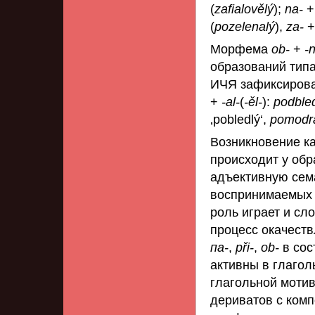
(
zafialovělý
);
na-
(
pozelenalý
),
za-
Морфема
ob-
+
-
образований тип
ИЧЯ зафиксирова
+
-al-
(
-ěl-
):
podble
‚pobledlý‘,
pomodr
Возникновение к
происходит у об
адъективную сема
воспринимаемых о
роль играет и сл
процесс окачест
па-
,
při-
,
ob-
в сос
активны в глагол
глагольной мотив
дериватов с ком