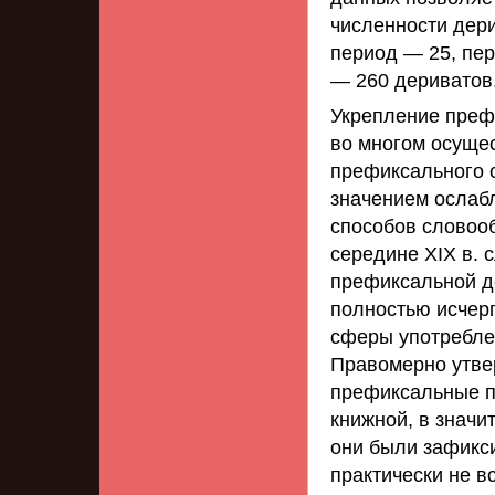
численности дери
период — 25, пе
— 260 дериватов
Укрепление преф
во многом осущес
префиксального 
значением ослабл
способов словоо
середине XIX в.
префиксальной д
полностью исчер
сферы употребле
Правомерно утвер
префиксальные п
книжной, в значи
они были зафикс
практически не в