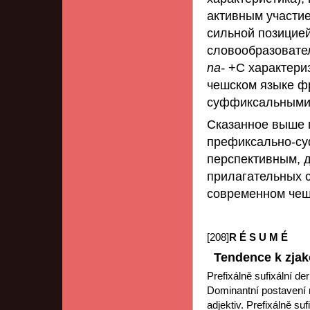
активным участие
сильной позицией
словообразовате
na-
+С характери
чешском языке ф
суффиксальными 
Сказанное выше 
префиксально-су
перспективным,
прилагательных с
современном чеш
[208]
R É S U M É
Tendence k zjako
Prefixálně sufixální d
Dominantní postavení 
adjektiv. Prefixálně su