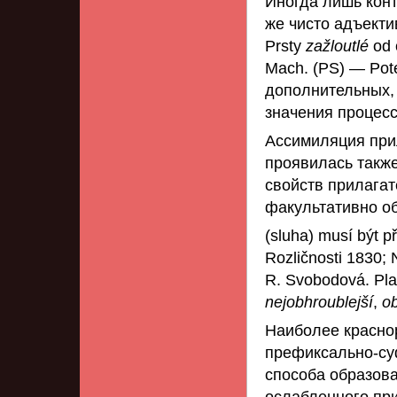
Иногда лишь конт
же чисто адъектив
Prsty
zažloutlé
od 
Mach. (PS) — Po
дополнительных,
значения процесс
Ассимиляция при
проявилась такж
свойств прилагат
факультативно об
(sluha) musí být 
Rozličnosti 1830; 
R. Svobodová. Pl
nejobhroublejší
,
ob
Наиболее красно
префиксально-су
способа образов