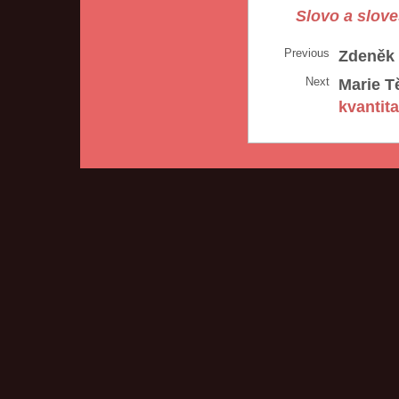
Slovo a slove
Previous
Zdeněk 
Next
Marie T
kvantita