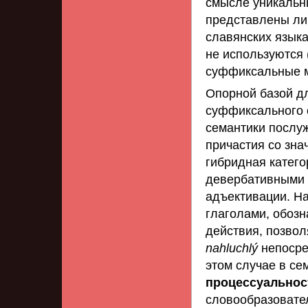
смысле уникальн
представлены ли
славянских язык
не используются
суффиксальные 
Опорной базой д
суффиксального 
семантики послу
причастия со зн
гибридная катего
девербативными 
адъективации. Н
глаголами, обоз
действия, позвол
nahluchlý
непосре
этом случае в се
процессуальнос
словообразовате