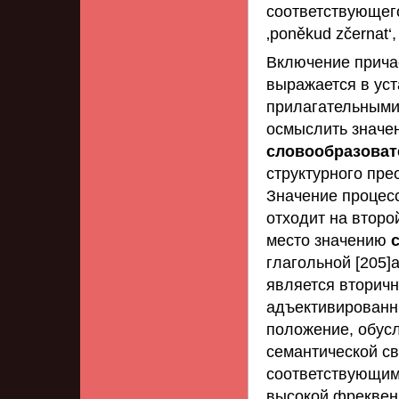
соответствующег
‚poněkud zčernat‘
Включение прича
выражается в уст
прилагательными
осмыслить значен
словообразова
структурного пре
Значение процесс
отходит на второ
место значению
глагольной [205]
является вторичн
адъективированн
положение, обусл
семантической с
соответствующим
высокой фреквен