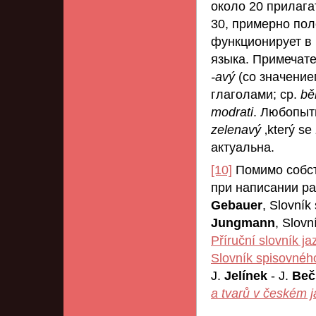
около 20 прилаг
30, примерно пол
функционирует в 
языка. Примечате
-avý
(со значение
глаголами; ср.
bě
modrati
. Любопыт
zelenavý
‚který s
актуальна.
[10]
Помимо собст
при написании р
Gebauer
, Slovník
Jungmann
, Slov
Příruční slovník j
Slovník spisovnéh
J.
Jelínek
- J.
Be
a tvarů v českém 