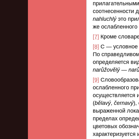
прилагательными
соотнесенности д
nahluchlý
это при
же ослабленного
[7]
Кроме словаре
[8]
С — условное 
По справедливом
определяется ви
narůžovělý
—
nar
[9]
Словообразова
ослабленного пр
осуществляется 
(
bělavý
,
černavý
)
выраженной лока
пределах опреде
цветовых обознач
характеризуется 