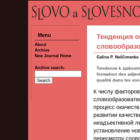
Menu
Тенденция о
About
словообраз
Archive
New Journal Home
Galina P. Neščimenko
Archive search:
Tendence k zjakostněn
formation des adject
qualité dans les voc
К числу факторо
словообразовате
процесс окачеств
развитии качеств
неадъективной л
установление но
пересмотру слово