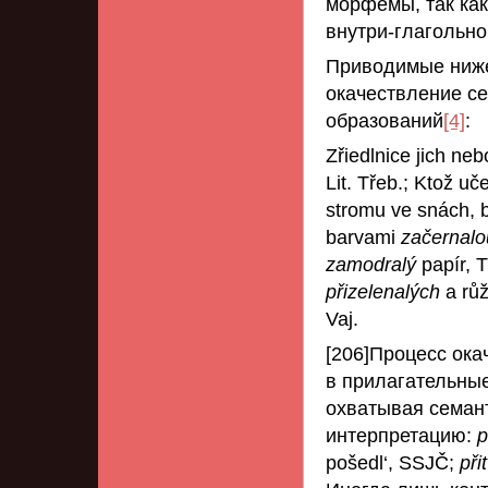
морфемы, так ка
внутри-глагольн
Приводимые ниже
окачествление с
образований
[4]
:
Zřiedlnice jich n
Lit. Třeb.; Ktož u
stromu ve snách, 
barvami
začernal
zamodralý
papír, 
přizelenalých
a rů
Vaj.
[206]Процесс ока
в прилагательные
охватывая семант
интерпретацию:
p
pošedl‘, SSJČ;
při