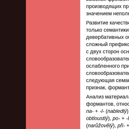
производящих пр
значением непол
Развитие качеств
только семантики
девербативных об
сложный префик
с двух сторон ос
словообразовате
ослабленного пр
словообразовател
следующая семан
признак, формант
Анализ материал
формантов, отно
па-
+
-l-
(
nabledlý
)
obtloustlý
),
po-
+
-
(
narůžovělý
),
při-