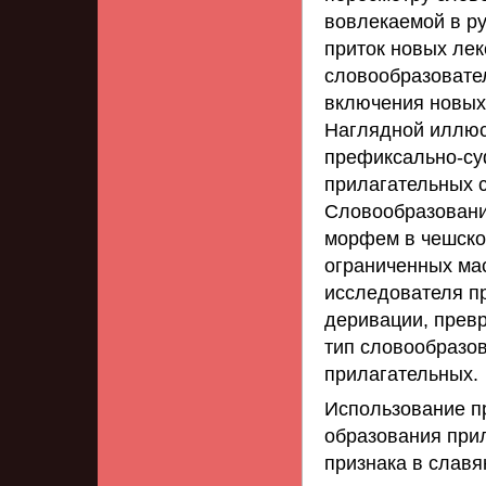
вовлекаемой в ру
приток новых лек
словообразовате
включения новых
Наглядной иллюс
префиксально-су
прилагательных с
Словообразовани
морфем в чешском
ограниченных ма
исследователя пр
деривации, прев
тип словообразо
прилагательных.
Использование 
образования при
признака в слав