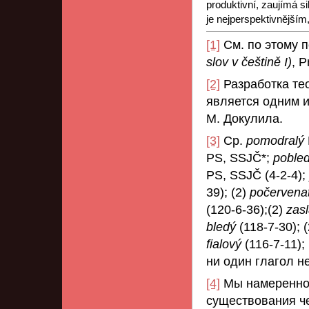
produktivní, zaujímá s
je nejperspektivnější
[1]
См. по этому 
slov v češtině I)
, P
[2]
Разработка те
является одним 
М. Докулила.
[3]
Ср.
pomodralý
PS, SSJČ*;
poble
PS, SSJČ (4-2-4);
39); (2)
počervena
(120-6-36);(2)
zas
bledý
(118-7-30); 
fialový
(116-7-11);
ни один глагол не
[4]
Мы намеренно 
существования ч