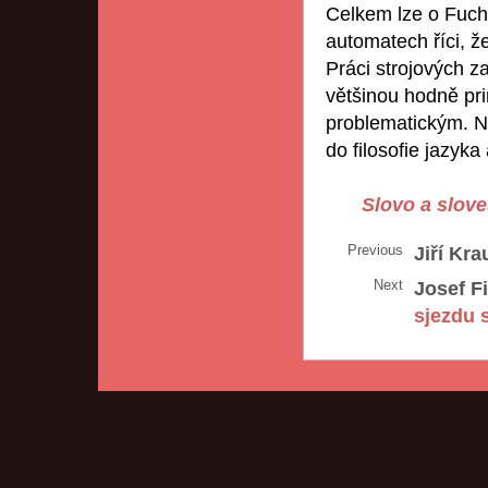
Celkem lze o Fuchs
automatech říci, ž
Práci strojových za
většinou hodně pri
problematickým. N
do filosofie jazyk
Slovo a slove
Previous
Jiří Kra
Next
Josef Fi
sjezdu 