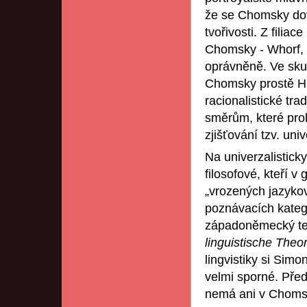
že se Chomsky dov
tvořivosti. Z filia
Chomsky - Whorf,
oprávněně. Ve skut
Chomsky prostě Hu
racionalistické tr
směrům, které proh
zjišťování tzv. univ
Na univerzalisticky
filosofové, kteří 
„vrozených jazyko
poznávacích katego
západoněmecký te
linguistische Theo
lingvistiky si Sim
velmi sporné. Před
nemá ani v Chomské