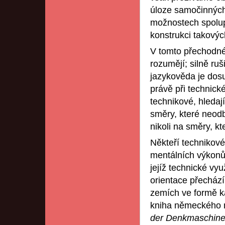
úloze samočinných 
možnostech spolupr
konstrukci takovýc
V tomto přechodné
rozumějí; silně ru
jazykověda je dos
právě při technické
technikové, hledajíc
směry, které neodb
nikoli na směry, kt
Někteří technikové
mentálních výkonů j
jejíž technické vy
orientace přechází
zemích ve formě k
kniha německého m
der Denkmaschin