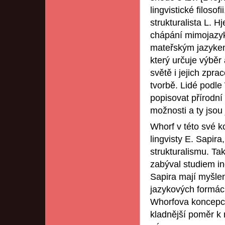
lingvistické filoso
strukturalista L. 
chápání mimojazyk
mateřským jazykem.
který určuje výbě
světě i jejich zpra
tvorbě. Lidé podl
popisovat přírodní 
možnosti a ty jso
Whorf v této své 
lingvisty E. Sapira
strukturalismu. Ta
zabýval studiem i
Sapira mají myšlen
jazykových formác
Whorfova koncepce 
kladnější poměr k 