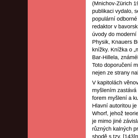
(Mnichov-Zürich 19
publikaci vydalo, 
populární odborné 
redaktor v bavorsk
úvody do moderní 
Physik, Knauers B
knížky. Knížka o „
Bar-Hillela, známé
Toto doporučení m
nejen ze strany nak
V kapitolách věno
myšlením zastává F
forem myšlení a ku
Hlavní autoritou j
Whorf, jehož teori
je mimo jiné závisl
různých kalných pr
shodě s tzv. [143