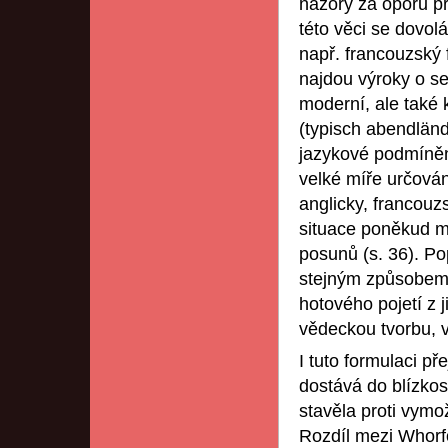
názory za oporu pr
této věci se dovol
např. francouzský f
najdou výroky o s
moderní, ale také k
(typisch abendländi
jazykové podmínění
velké míře určován b
anglicky, francouz
situace poněkud m
posunů (s. 36). Pop
stejným způsobem j
hotového pojetí z j
vědeckou tvorbu, v
I tuto formulaci p
dostává do blízkost
stavěla proti vymož
Rozdíl mezi Whorfo