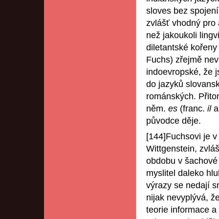
sloves bez spojení
zvlášť vhodný pro 
než jakoukoli lingv
diletantské kořen
Fuchs) zřejmě nev
indoevropské, že j
do jazyků slovansk
románských. Přitom
něm.
es
(franc.
il
a
původce děje.
[144]Fuchsovi je v
Wittgenstein, zvlá
obdobu v šachové h
myslitel daleko hl
výrazy se nedají 
nijak nevyplývá, ž
teorie informace a 