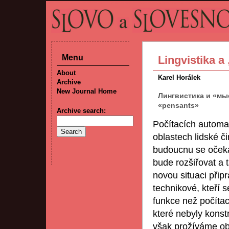
Menu
Lingvistika a
About
Karel Horálek
Archive
New Journal Home
Лингвистика и «мыс
«pensants»
Archive search:
Počítacích automa
oblastech lidské č
budoucnu se očeká
bude rozšiřovat a 
novou situaci přip
technikové, kteří s
funkce než počítací
které nebyly konst
však prožíváme ob