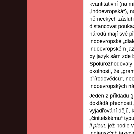
kvantitativní (na 
„indoevropská“), n
německých zásluh 
distancovat poukaz
národů mají své př
indoevropské „dial
indoevropském jaz
by jazyk sám zde 
Spolurozhodovaly zd
okolnosti, že „gra
přírodovědců“, ne
indoevropských ná
Jeden z příkladů (
dokládá přednosti 
vyjadřování dějů, k
„činitelskému“ ty
il pleut
, jež podle 
indiánských jazycí