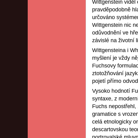
Wittgenstein vidě
pravděpodobně hla
určováno systémem 
Wittgenstein nic n
odůvodnění ve hře
závislé na životní 
Wittgensteina i W
myšlení je vždy n
Fuchsovy formulace
ztotožňování jazyk
pojetí přímo odvod
Vysoko hodnotí Fuc
syntaxe, z modern
Fuchs nepostřehl,
gramatice s vroze
celá etnologicky o
descartovskou teori
portroyalské mluvn