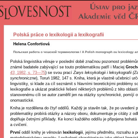
Polská práce o lexikologii a lexikografii
Helena Confortiová
Польская работа о чешской терминологии / A Polish monograph ou lexicology an
Polská lingvistika věnuje v poslední době značnou pozornost problé
známé badatele zabývající se touto problematikou patří i Maciej
Groch
43
, 1982, s. 73—75
) se svou prací
Zarys leksykologii i leksykografii (
synchroniczne
), Toruń 1982, 147 s. Kniha, která je vlastně učebnicí u
lingvistiky, si klade za cíl seznámit s hlavními teoretickými problémy s
lexikografie a ukázat praktické řešení některých problémů z této oblas
stanovenému cíli se autor zaměřil jen na otázky synchronické, pomíjí 
onomastické.
Kniha je rozdělena do čtyř oddílů. Každý je stavěn tak, že po uvedení
problematiky probírá otázky a názory oboru, dokumentuje je citáty z odb
doplňuje četnými příklady. Ke konci každého oddílu je připojena bohatá bi
a cvičení.
První
oddíl knihy je věnován
lexikologii
, jejímu předmětu, rozsahu a 
metodologickému aparátu. Lexikologii charakterizuje jako oblast lingvis