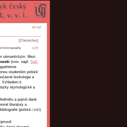
en
cz
[Chronicles]
d lexicography
(pdf)
mům sémantickým. Mezi
owski
(srov. např.
SaS,
Zagadnienia
rčenou studentům polské
oučasné lexikologie a
ti. Vzhledem k
otázky etymologické a
 předmětu a pojmů dané
orné literatury a
bliografie (polská i cizí)
pojmově
tiky, která zkoumá