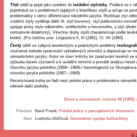
Třetí
oddíl je pojat jako uvedení do
lexikální stylistiky
. Podává se v ně
pojednává se o problémech spjatých s klasifikací stylů a určuje se post
problematiky v rámci diferenciace národního jazyka. Rozlišuje styl od
zvláštní styly vyděluje další tři: styl hovorový, styl publicisticko-novin
spojuje prvky stylu odborného, uměleckého a hovorového, a styl úřední 
normativně didaktický). Všechny druhy stylů charakterizuje podle lexik
kritérií. (Pro češtinu srov. Linguistica II, III (1982), IV, VII (1983).
Čtvrtý
oddíl se zabývá teoretickými a praktickými problémy
lexikograf
současná metoda zpracování výkladových slovníků a doporučuje se me
sémantickém jazyku. Autor se staví kriticky ke zpracování lexémů ve s
způsobu řazení významů a k uvádění termínů a provádí analýzu hesel
Slovníku jazyka polského (1958—1969) i frazeologismů ze Skorupkova
slovníku jazyka polského (1967—1968).
Recenzovaná kniha se řadí mezi polské práce o problematice sémantiky
některé další podněty.
Slovo a slovesnost, volume 46 (1985),
Previous
Karel Frank:
Polská práce o perceptivních slovesech
Next
Ludmila Uhlířová:
Generativní syntax bulharštiny
© 