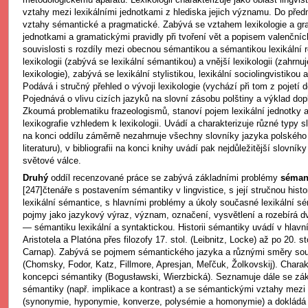
vztahy mezi lexikálními jednotkami z hlediska jejich významu. Do před
vztahy sémantické a pragmatické. Zabývá se vztahem lexikologie a gra
jednotkami a gramatickými pravidly při tvoření vět a popisem valenčníc
souvislosti s rozdíly mezi obecnou sémantikou a sémantikou lexikální roz
lexikologii (zabývá se lexikální sémantikou) a vnější lexikologii (zahrnuj
lexikologie), zabývá se lexikální stylistikou, lexikální sociolingvistikou a
Podává i stručný přehled o vývoji lexikologie (vychází při tom z pojetí
Pojednává o vlivu cizích jazyků na slovní zásobu polštiny a výklad dop
Zkoumá problematiku frazeologismů, stanoví pojem lexikální jednotky 
lexikografie vzhledem k lexikologii. Uvádí a charakterizuje různé typy sl
na konci oddílu záměrně nezahrnuje všechny slovníky jazyka polského 
literaturu), v bibliografii na konci knihy uvádí pak nejdůležitější slovní
světové válce.
Druhý
oddíl recenzované práce se zabývá základními problémy
séman
[247]čtenáře s postavením sémantiky v lingvistice, s její stručnou histo
lexikální sémantice, s hlavními problémy a úkoly současné lexikální sé
pojmy jako jazykový výraz, význam, označení, vysvětlení a rozebírá d
— sémantiku lexikální a syntaktickou. Historii sémantiky uvádí v hlavn
Aristotela a Platóna přes filozofy 17. stol. (Leibnitz, Locke) až po 20. st
Carnap). Zabývá se pojmem sémantického jazyka a různými směry so
(Chomsky, Fodor, Katz, Fillmore, Apresjan, Meľčuk, Žolkovskij). Charakt
koncepci sémantiky (Bogusławski, Wierzbická). Seznamuje dále se zá
sémantiky (např. implikace a kontrast) a se sémantickými vztahy mezi 
(synonymie, hyponymie, konverze, polysémie a homonymie) a dokládá 