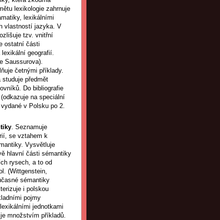
mětu lexikologie zahrnuje
matiky, lexikálními
h vlastností jazyka. V
lišuje tzv. vnitřní
e ostatní části
 lexikální geografií.
 de Saussurova).
lňuje četnými příklady.
a studuje předmět
ovníků. Do bibliografie
(odkazuje na speciální
ky vydané v Polsku po 2.
tiky
. Seznamuje
rií, se vztahem k
mantiky. Vysvětluje
vě hlavní části sémantiky
ích rysech, a to od
ol. (Wittgenstein,
učasné sémantiky
erizuje i polskou
kladními pojmy
lexikálními jednotkami
je množstvím příkladů.