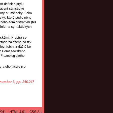
m definice stylu,
avení stylistické
borný a umělecký. Jako
ářský, který podle něho
nebo administrativní (též
álních a syntaktických
ickými
. Probírá se
toda založená na tzv.
lovnících, zvláště ke
 z Doroszewského
 Frazeologického
 a obohacuje ji o
 number 3
, pp. 246-247
2011 – HTML 4.01 – CSS 2.1