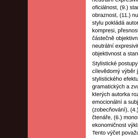
oficiálnost, (9.) st
obraznost, (11.) n
stylu pokládá autor
kompresi, přesnost
částečně objektivno
neutrální expresiv
objektivnost a sta
Stylistické postup
cílevědomý výběr 
stylistického efek
gramatických a zvu
kterých autorka roz
emocionální a subj
(zobecňování), (4.
čtenáře, (6.) monos
ekonomičnost výkla
Tento výčet považu