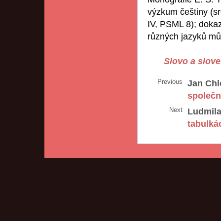
výzkum češtiny (sro
IV, PSML 8); dokaz
různých jazyků m
Slovo a slove
Previous
Jan Chl
společn
Next
Ludmila
tabulká