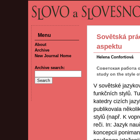
Menu
Sovětská prác
About
aspektu
Archive
New Journal Home
Helena Confortiová
Archive search:
Советская работа о
study on the style 
V sovětské jazyko
funkčních stylů. T
katedry cizích ja
publikovala několi
stylů (např. K vopr
reči. In: Jazyk na
koncepcii ponimanij