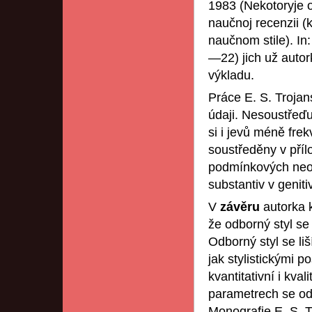
1983 (Nekotoryje o
naučnoj recenzii (
naučnom stile). In:
—22) jich už autor
výkladu.
Práce E. S. Trojan
údaji. Nesoustřeďu
si i jevů méně fre
soustředěny v příl
podmínkových neos
substantiv v geniti
V
závěru
autorka 
že odborný styl se 
Odborný styl se li
jak stylistickými p
kvantitativní i kva
parametrech se odbo
Monografie E. S. 