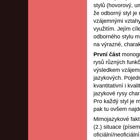
stylů (hovorový, um
že odborný styl je
vzájemnými vztahy 
využitím. Jejím cíl
odborného stylu me
na výrazné, charak
První část
monogr
rysů různých funkč
výsledkem vzájem
jazykových. Pojedn
kvantitativní i kval
jazykové rysy charak
Pro každý styl je 
pak tu ovšem najd
Mimojazykové fakto
(2.) situace (píse
oficiální/neoficiáln