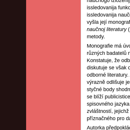
naučnogo izloženi
issledovanija funkci
issledovanija nauč
vyšla její monogra
naučnoj literatury
metody.
Monografie má úvo
různých badatelů na
Konstatuje, že odbo
diskutuje se však
odborné literatury.
výrazně odlišuje je
styčné body shodné
se blíží publicisti
spisovného jazyka,
zvláštností, jejich
příznačného pro da
Autorka předpoklá