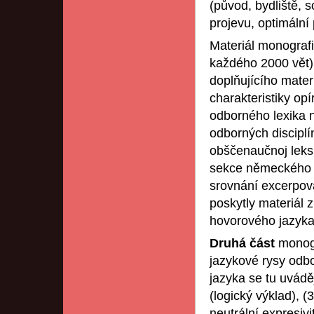
(původ, bydliště, s
projevu, optimální
Materiál monografi
každého 2000 vět);
doplňujícího mater
charakteristiky op
odborného lexika 
odborných disciplín
obščenaučnoj leks
sekce německého j
srovnání excerpova
poskytly materiál z
hovorového jazyka
Druhá část
monogr
jazykové rysy odbo
jazyka se tu uváděj
(logický výklad), (
neutrální expresivit