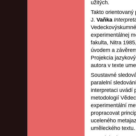
užitých.
Takto orientovaný p
J.
Vaňka
Interpre
Vedeckovýskumn
experimentálnej me
fakulta, Nitra 198
úvodem a závěrem, j
Projekcia jazykový
autora v texte ume
Soustavné sledová
paralelní sledován
interpretaci uvádí
metodologií Vědec
experimentální me
propracovat princi
uceleného metajaz
uměleckého textu.