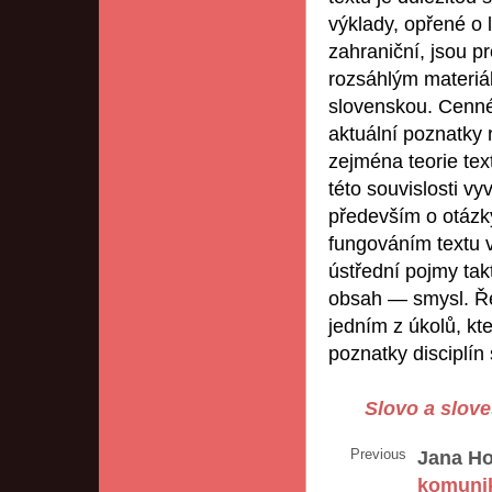
výklady, opřené o l
zahraniční, jsou 
rozsáhlým materiá
slovenskou. Cenné 
aktuální poznatky r
zejména teorie tex
této souvislosti vy
především o otázk
fungováním textu 
ústřední pojmy tak
obsah — smysl. Řeš
jedním z úkolů, kt
poznatky disciplín 
Slovo a slove
Previous
Jana H
komuni