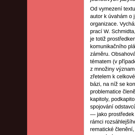
Od vymezení textu
autor k úvahám o 
organizace. Vycház
prací W. Schmidta, 
je totiž prostřed
komunikačního plá
záměru. Obsahová j
tématem (v případě
z množiny význam
zřetelem k celkové
bázi, na níž se kon
problematice členě
kapitoly, podkapit
spojování odstavc
— jako prostředek
rámci rozsáhlejšíh
rematické členění,