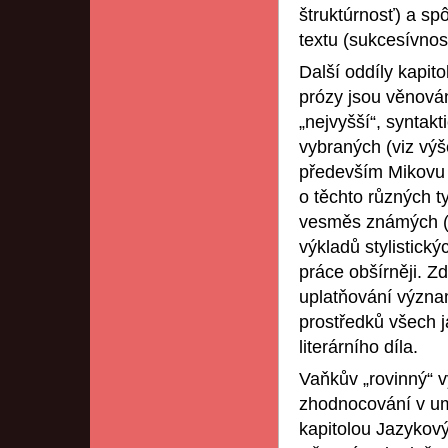
štruktúrnosť) a s
textu (sukcesívnos
Další oddíly kapit
prózy jsou věnová
„nejvyšší“, syntakti
vybraných (viz výš
především Mikovu 
o těchto různých t
vesměs známých (z
výkladů stylistick
práce obšírněji. Zd
uplatňování význa
prostředků všech 
literárního díla.
Vaňkův „rovinný“ v
zhodnocování v u
kapitolou Jazykový