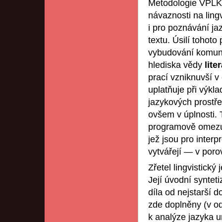
Metodologie VPLKE
návaznosti na ling
i pro poznávání ja
textu. Úsilí tohot
vybudování komuni
hlediska vědy
lite
prací vzniknuvší v
uplatňuje při výkl
jazykových prostře
ovšem v úplnosti.
programově omezuj
jež jsou pro interp
vytvářejí — v porov
Zřetel lingvistický 
Její úvodní synteti
díla od nejstarší d
zde doplněny (v od
k analýze jazyka 