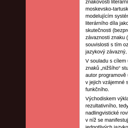
znakovosti literár
moskevsko-tartuské
modelujícím systém
literárního díla j
skutečnosti (bezpr
závaznosti znaku (n
souvislosti s tím o
jazykový závazný, 
V souladu s cílem 
znaků „nižšího“ stu
autor programově u
v jejich vzájemné 
funkčního.
Východiskem výklad
rezultativního, ted
nadlingvistické ro
v níž se manifestu
jednotlivých jazyko