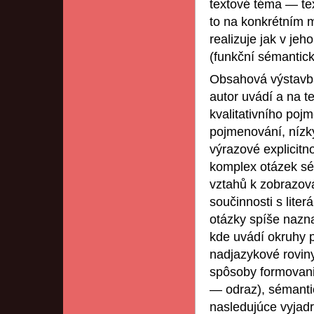
textové téma — te
to na konkrétním m
realizuje jak v jeh
(funkční sémantick
Obsahová výstavba 
autor uvádí a na t
kvalitativního poj
pojmenování, nízký
výrazové explicitno
komplex otázek sém
vztahů k zobrazova
součinnosti s liter
otázky spíše nazna
kde uvádí okruhy p
nadjazykové rovin
spôsoby formovania
— odraz), sémanti
nasledujúce vyjadr