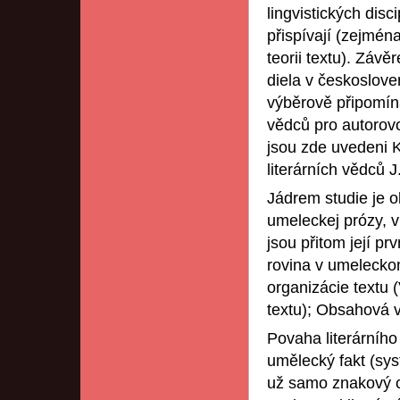
lingvistických disci
přispívají (zejmén
teorii textu). Závě
diela v českoslove
výběrově připomín
vědců pro autorovo
jsou zde uvedeni 
literárních vědců J
Jádrem studie je o
umeleckej prózy, v
jsou přitom její pr
rovina v umelecko
organizácie textu 
textu); Obsahová vý
Povaha literárního
umělecký fakt (sys
už samo znakový c