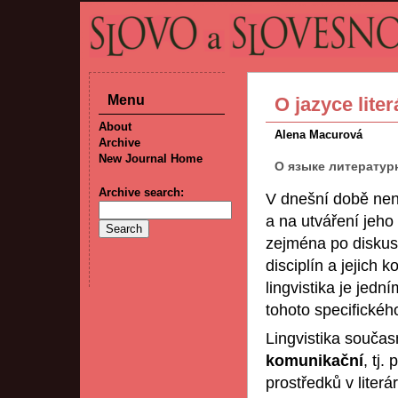
Menu
O jazyce liter
About
Alena Macurová
Archive
New Journal Home
О языке литературно
Archive search:
V dnešní době není
a na utváření jeho
zejména po diskus
disciplín a jejich 
lingvistika je jedn
tohoto specifickéh
Lingvistika současn
komunikační
, tj.
prostředků v liter