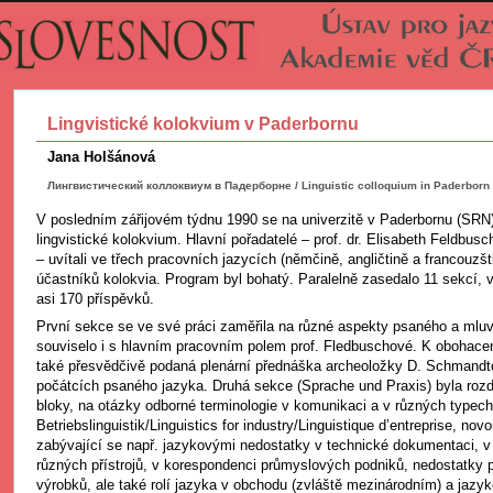
Lingvistické kolokvium v Paderbornu
Jana Holšánová
Лингвистический коллоквиум в Падерборне / Linguistic colloquium in Paderborn
V posledním zářijovém týdnu 1990 se na univerzitě v Paderbornu (SRN) 
lingvistické kolokvium. Hlavní pořadatelé – prof. dr. Elisabeth Feldbusc
– uvítali ve třech pracovních jazycích (němčině, angličtině a francouzš
účastníků kolokvia. Program byl bohatý. Paralelně zasedalo 11 sekcí, 
asi 170 příspěvků.
První sekce se ve své práci zaměřila na různé aspekty psaného a mluv
souviselo i s hlavním pracovním polem prof. Fledbuschové. K obohacen
také přesvědčivě podaná plenární přednáška archeoložky D. Schmand
počátcích psaného jazyka. Druhá sekce (Sprache und Praxis) byla roz
bloky, na otázky odborné terminologie v komunikaci a v různých typech 
Betriebslinguistik/Linguistics for industry/Linguistique d’entreprise, nov
zabývající se např. jazykovými nedostatky v technické dokumentaci, v
různých přístrojů, v korespondenci průmyslových podniků, nedostatky 
výrobků, ale také rolí jazyka v obchodu (zvláště mezinárodním) a jazy