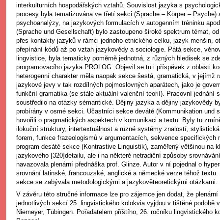
interkulturních hospodářských vztahů. Souvislost jazyka s psychologic
procesy byla tematizována ve třetí sekci (Sprache – Körper – Psyche) 
psychoanalýzy, na jazykových formulacích v autogenním tréninku apod.
(Sprache und Gesellschaft) bylo zastoupeno široké spektrum témat, od 
přes kontakty jazyků v rámci jednoho etnického celku, jazyk menšin, ot
přepínání kódů až po vztah jazykovědy a sociologie. Pátá sekce, věn
lingvistice, byla tematicky poměrně jednotná, z různých hledisek se zd
programovacího jazyka PROLOG. Objevil se tu i příspěvek z oblasti kogni
heterogenní charakter měla naopak sekce šestá, gramatická, v jejímž 
jazykové jevy v tak rozdílných pojmoslovných aparátech, jako je gover
funkční gramatika (se stále aktuální valenční teorií). Pracovní jednán
soustředilo na otázky sémantické. Dějiny jazyka a dějiny jazykovědy b
probírány v osmé sekci. Učastníci sekce deváté (Kommunikation und s
hovořili o pragmatických aspektech v komunikaci a textu. Byly tu zmín
ilokuční struktury, intertextuálnost a různé systémy znalostí, stylistic
forem, funkce frazeologismů v argumentacích, sekvence specifických 
program desáté sekce (Kontrastive Linguistik), zaměřený většinou na k
jazykového [320]detailu, ale i na některé netradiční způsoby srovnávání
navazovala plenární přednáška prof. Glinze. Autor v ní pojednal o hype
srovnání latinské, francouzské, anglické a německé verze téhož textu.
sekce se zabývala metodologickými a jazykověteoretickými otázkami.
V závěru této stručné informace lze pro zájemce jen dodat, že plenárn
jednotlivých sekcí 25. lingvistického kolokvia vyjdou v tištěné podobě v
Niemeyer, Tübingen. Pořadatelem příštího, 26. ročníku lingvistického ko