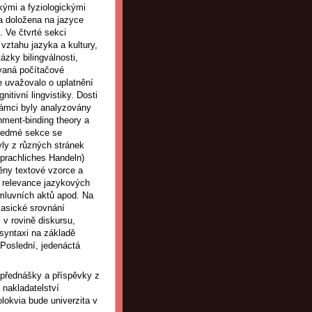
kými a fyziologickými
a doložena na jazyce
 Ve čtvrté sekci
vztahu jazyka a kultury,
ázky bilingválnosti,
ovaná počítačové
e uvažovalo o uplatnění
tivní lingvistiky. Dosti
rámci byly analyzovány
nment-binding theory a
í sedmé sekce se
yly z různých stránek
prachliches Handeln)
ěny textové vzorce a
ká relevance jazykových
mluvních aktů apod. Na
lasické srovnání
 v rovině diskursu,
rsyntaxi na základě
 Poslední, jedenáctá
í přednášky a příspěvky z
 nakladatelství
lokvia bude univerzita v