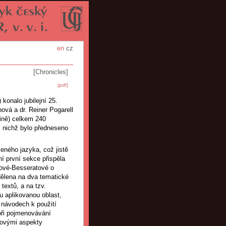
en
cz
[Chronicles]
(pdf)
konalo jubilejní 25.
hová a dr. Reiner Pogarell
tině) celkem 240
v nichž bylo předneseno
eného jazyka, což jistě
í první sekce přispěla
tové-Besseratové o
dělena na dva tematické
textů, a na tzv.
ou aplikovanou oblast,
 návodech k použití
při pojmenovávání
kovými aspekty