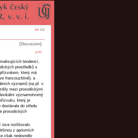
en
cz
[Discussion]
(pdf)
rmalisujících tendencí,
odických prostředků s
i přízvukem, který má
 ve francouzštině), a
álních významů (na př. v
ozdíly mezi prosodickými
-lexikální významotvorný
přízvuku, který je
ě dostávala do středu
le prosodických
 sice rozlišovalo
ětšinou z apriorních
 se však nedovedlo