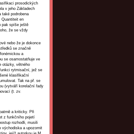
asifikaci prosodických
tola v jeho Základech
a také podrobena
 Quantiteit en
u pak spíše ještě
toho, že se vždy
nové nebo že je dokonce
ostředků se značně
 fonémickou a
rou se osamostatňuje ve
e otázky, větného
funkci rytmisační, jež se
šené klasifikační
umulovat. Tak na př. se
u (vytváří korelační řady
vací (t. zv.
trně a kriticky. Při
 z funkčního pojetí
ostup rozhodli, musili
o východiska a upozornit
iny, jejíž autorkou je M.