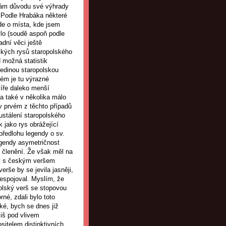
mám důvodu své výhrady
 Podle Hrabáka některé
de o místa, kde jsem
ylo (soudě aspoň podle
dní věci ještě
ických rysů staropolského
 možná statistik
 jedinou staropolskou
ém je tu výrazné
míře daleko menší
(a také v několika málo
v prvém z těchto případů
ustálení staropolského
 jako rys obrážející
ředlohu legendy o sv.
legendy asymetričnost
 členění. Že však měl na
st s českým veršem
erše by se jevila jasněji,
nespojoval. Myslím, že
polský verš se stopovou
né, zdali bylo toto
ké, bych se dnes již
liš pod vlivem
ositelem distinktivních