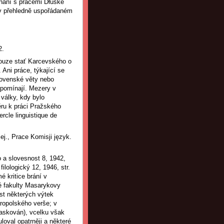
nání s pracemi Dłuské
i v přehledně uspořádaném
2.
pouze stať Karcevského o
 Ani práce, týkající se
slovenské věty nebo
ipomínají. Mezery v
 války, kdy bylo
ěru k práci Pražského
ercle linguistique de
ej., Prace Komisji język.
o a slovesnost 8, 1942,
filologický 12, 1946, str.
mé kritice brání v
 fakulty Masarykovy
ost některých výtek
aropolského verše; v
maskován), vcelku však
loval opatrněji a některé