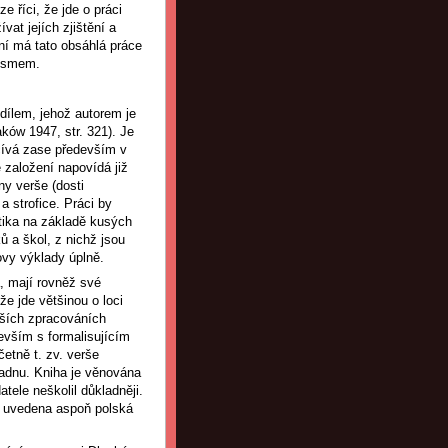
ze říci, že jde o práci
vat jejích zjištění a
ní má tato obsáhlá práce
tismem.
dílem, jehož autorem je
ów 1947, str. 321). Je
očívá zase především v
 založení napovídá již
ny verše (dosti
a strofice. Práci by
stika na základě kusých
 a škol, z nichž jsou
ovy výklady úplně.
, mají rovněž své
e jde většinou o loci
jších zpracováních
evším s formalisujícím
etně t. zv. verše
ladnu. Kniha je věnována
ele neškolil důkladněji.
t uvedena aspoň polská