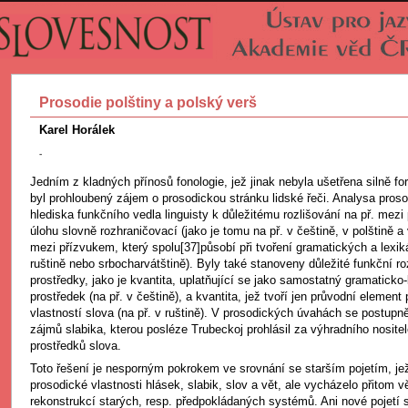
Prosodie polštiny a polský verš
Karel Horálek
-
Jedním z kladných přínosů fonologie, jež jinak nebyla ušetřena silně fo
byl prohloubený zájem o prosodickou stránku lidské řeči. Analysa pros
hlediska funkčního vedla linguisty k důležitému rozlišování na př. mez
úlohu slovně rozhraničovací (jako je tomu na př. v češtině, v polštině a
mezi přízvukem, který spolu[37]působí při tvoření gramatických a lexik
ruštině nebo srbocharvátštině). Byly také stanoveny důležité funkční r
prostředky, jako je kvantita, uplatňující se jako samostatný gramaticko
prostředek (na př. v češtině), a kvantita, jež tvoří jen průvodní element 
vlastností slova (na př. v ruštině). V prosodických úvahách se postupn
zájmů slabika, kterou posléze Trubeckoj prohlásil za výhradního nosite
prostředků slova.
Toto řešení je nesporným pokrokem ve srovnání se starším pojetím, jež
prosodické vlastnosti hlásek, slabik, slov a vět, ale vycházelo přitom v
rekonstrukcí starých, resp. předpokládaných systémů. Ani nové pojetí