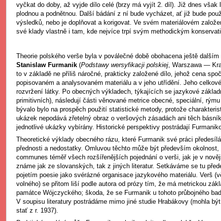
vyčkat do doby, až vyjde dílo celé (brzy má vyjít 2. díl). Již dnes však l
plodnou a podnětnou. Další bádání z ní bude vycházet, ať již bude použí
výsledků, nebo je doplňovat a korigovat. Ve svém materiálovém založe
své klady vlastně i tam, kde nejvíce trpí svým methodickým konserva
Theorie polského verše byla v poválečné době obohacena ještě dalším 
Stanislaw Furmanik
(
Podstawy wersyfikacji polskiej
, Warszawa — Krak
to v základě ne příliš náročné, prakticky založené dílo, jehož cena sp
popisovaném a analysovaném materiálu a v jeho utřídění. Jeho celkové
rozvržení látky. Po obecných výkladech, týkajících se jazykové základ
primitivních), následují části věnované metrice obecné, speciální, rýmu 
bývalo bylo na prospěch použití statistické metody, protože charakteri
ukázek nepodává zřetelný obraz o veršových zásadách ani těch básníků
jednotlivé ukázky vybírány. Historické perspektivy postrádají Furmanik
Theoretické výklady obecného rázu, které Furmanik své práci předesílá
přednosti a nedostatky. Omluvou těchto může být především okolnost, ž
communes téměř všech rozšířenějších pojednání o verši, jak je v nově
známe jak ze slovanských, tak z jiných literatur. Setkáváme se tu před
pojetím poesie jako svérázné organisace jazykového materiálu. Verš (vč
volného) se přitom liší podle autora od prózy tím, že má metrickou zák
památce Wójczyckého; škoda, že se Furmanik u tohoto průbojného badat
V soupisu literatury postrádáme mimo jiné studie Hrabákovy (mohla bý
stať z r. 1937).