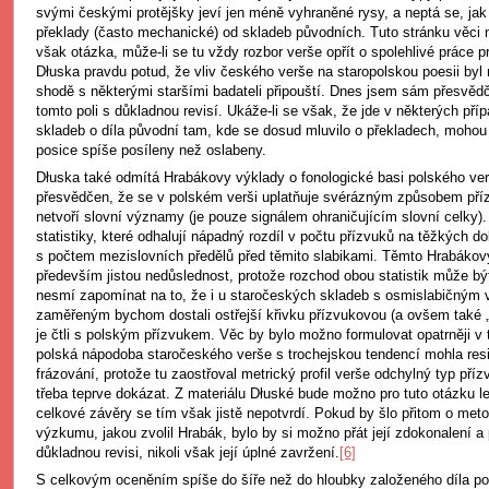
svými českými protějšky jeví jen méně vyhraněné rysy, a neptá se, jak 
překlady (často mechanické) od skladeb původních. Tuto stránku věci 
však otázka, může-li se tu vždy rozbor verše opřít o spolehlivé práce
Dłuska pravdu potud, že vliv českého verše na staropolskou poesii byl
shodě s některými staršími badateli připouští. Dnes jsem sám přesvědče
tomto poli s důkladnou revisí. Ukáže-li se však, že jde v některých př
skladeb o díla původní tam, kde se dosud mluvilo o překladech, mohou
posice spíše posíleny než oslabeny.
Dłuska také odmítá Hrabákovy výklady o fonologické basi polského ver
přesvědčen, že se v polském verši uplatňuje svérázným způsobem příz
netvoří slovní významy (je pouze signálem ohraničujícím slovní celky).
statistiky, které odhalují nápadný rozdíl v počtu přízvuků na těžkých 
s počtem mezislovních předělů před těmito slabikami. Těmto Hrabáko
především jistou nedůslednost, protože rozchod obou statistik může být
nesmí zapomínat na to, že i u staročeských skladeb s osmislabičným 
zaměřeným bychom dostali ostřejší křivku přízvukovou (a ovšem také 
je čtli s polským přízvukem. Věc by bylo možno formulovat opatrněji v
polská nápodoba staročeského verše s trochejskou tendencí mohla resi
frázování, protože tu zaostřoval metrický profil verše odchylný typ příz
třeba teprve dokázat. Z materiálu Dłuské bude možno pro tuto otázku lec
celkové závěry se tím však jistě nepotvrdí. Pokud by šlo přitom o met
výzkumu, jakou zvolil Hrabák, bylo by si možno přát její zdokonalení a 
důkladnou revisi, nikoli však její úplné zavržení.
[6]
S celkovým oceněním spíše do šíře než do hloubky založeného díla pol