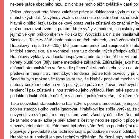
některé práce obecného rázu, z nichž se mohlo těžit zvláště v části po
Velkou předností této široce založené práce je důkladnost výzkumu a 
statistických dat. Nevýhody však s sebou nese soustředění pozornosti n
hlavně o půlící řez), takže celkový obraz verše zůstává do značné míry 
možno pozorovat aversi k pracím, které vyšly z moderní, linguisticky o
jejímž velkým průkopníkem v Polsku byl Wóycicki a k níž se hlásila wi
Siedlecki. To je zvláště dobře patrno na těch místech, která věnovala 
Hrabákovým (str. 170—203). Měl jsem sám příležitost zaujmout k Hr
kritické stanovisko, ale vycházel jsem tu z docela jiných předpokladů.
[
Hrabákovy výklady za docela nesprávné a odmítá je téměř bez výhrad.
kořeny bludů tkví [39]v samé metodické základně. Zdůrazňuje jako hla
chápání staropolského verše vedle přecenění staročeského vlivu na sta
především theorii t. zv. metrických tendencí, jež se tolik osvědčily př
Snad by bylo možno věc formulovat tak, že Hrabák poněkud mechanick
metody české metriky na verš polský, ale právě rozlišování veršových
tendencí i pak zůstává silnou stránkou jeho výkladů. Není také sporu 
podařilo odhalit některé důležité vlastnosti polského verše, jež dříve z
Také souvislost staropolského básnictví s poesií staročeskou je nepoch
popisu staropolského verše ignorovat. Hrabákovi lze spíše vytýkat, že z
nevyvodil ve své práci o staropolském verši všechny důsledky. Nestačí
že ta nebo ona skladba je překladem z češtiny nebo se spokojit připoj
srovnávacích statistik. Zde musí být především řešena podrobnými roz
projevuje v překladatelské technice snaha po dodržení nebo modifikaci 
Hrabák se tu spokojil jen povšechným zjištěním, že různé typy polskéh