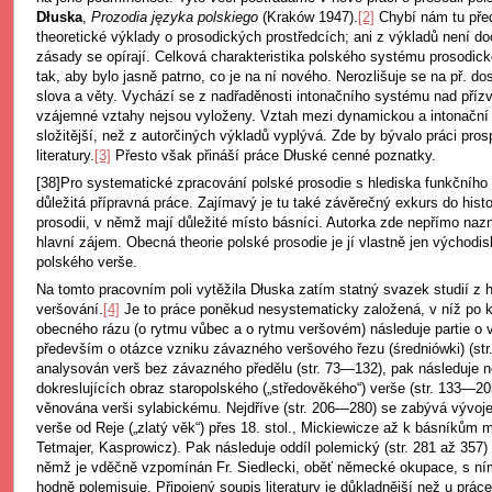
Dłuska
,
Prozodia języka polskiego
(Kraków 1947).
[2]
Chybí nám tu pře
theoretické výklady o prosodických prostředcích; ani z výkladů není do
zásady se opírají. Celková charakteristika polského systému prosodic
tak, aby bylo jasně patrno, co je na ní nového. Nerozlišuje se na př. dos
slova a věty. Vychází se z nadřaděnosti intonačního systému nad přízv
vzájemné vztahy nejsou vyloženy. Vztah mezi dynamickou a intonační l
složitější, než z autorčiných výkladů vyplývá. Zde by bývalo práci prosp
literatury.
[3]
Přesto však přináší práce Dłuské cenné poznatky.
[38]Pro systematické zpracování polské prosodie s hlediska funkčního
důležitá přípravná práce. Zajímavý je tu také závěrečný exkurs do histo
prosodii, v němž mají důležité místo básníci. Autorka zde nepřímo nazna
hlavní zájem. Obecná theorie polské prosodie je jí vlastně jen výcho
polského verše.
Na tomto pracovním poli vytěžila Dłuska zatím statný svazek studií z hi
veršování.
[4]
Je to práce poněkud nesystematicky založená, v níž po k
obecného rázu (o rytmu vůbec a o rytmu veršovém) následuje partie o v
především o otázce vzniku závazného veršového řezu (średniówki) (str.
analysován verš bez závazného předělu (str. 73—132), pak následuje ně
dokreslujících obraz staropolského („středověkého“) verše (str. 133—20
věnována verši sylabickému. Nejdříve (str. 206—280) se zabývá vývoje
verše od Reje („zlatý věk“) přes 18. stol., Mickiewicze až k básníkům
Tetmajer, Kasprowicz). Pak následuje oddíl polemický (str. 281 až 357)
němž je vděčně vzpomínán Fr. Siedlecki, oběť německé okupace, s ním
hodně polemisuje. Připojený soupis literatury je důkladnější než u práce 