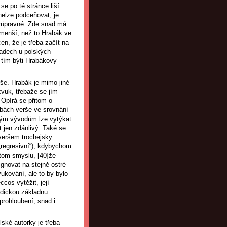
se po té stránce liší
nelze podceňovat, je
 průpravné. Zde snad má
 menší, než to Hrabák ve
n, že je třeba začít na
ípadech u polských
 tím býti Hrabákovy
še. Hrabák je mimo jiné
vuk, třebaže se jím
 Opírá se přitom o
dobách verše ve srovnání
vým vývodům lze vytýkat
 jen zdánlivý. Také se
veršem trochejsky
„regresivní“), kdybychom
 tom smyslu, [40]že
gnovat na stejně ostré
vukování, ale to by bylo
cos vytěžit, její
odickou základnu
prohloubení, snad i
ské autorky je třeba