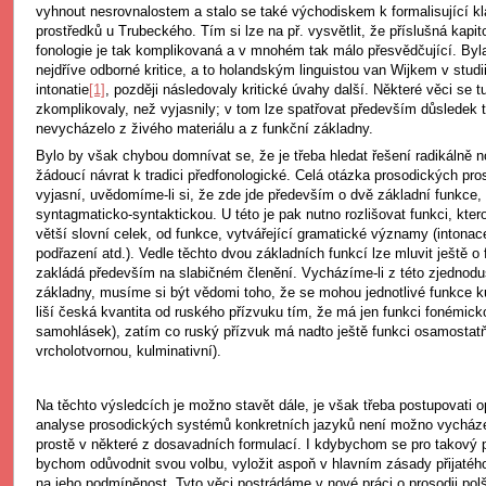
vyhnout nesrovnalostem a stalo se také východiskem k formalisující kl
prostředků u Trubeckého. Tím si lze na př. vysvětlit, že příslušná kapi
fonologie je tak komplikovaná a v mnohém tak málo přesvědčující. Byl
nejdříve odborné kritice, a to holandským linguistou van Wijkem v studii
intonatie
[1]
, později následovaly kritické úvahy další. Některé věci se t
zkomplikovaly, než vyjasnily; v tom lze spatřovat především důsledek 
nevycházelo z živého materiálu a z funkční základny.
Bylo by však chybou domnívat se, že je třeba hledat řešení radikálně 
žádoucí návrat k tradici předfonologické. Celá otázka prosodických pr
vyjasní, uvědomíme-li si, že zde jde především o dvě základní funkce,
syntagmaticko-syntaktickou. U této je pak nutno rozlišovat funkci, kte
větší slovní celek, od funkce, vytvářející gramatické významy (intonac
podřazení atd.). Vedle těchto dvou základních funkcí lze mluvit ještě o 
zakládá především na slabičném členění. Vycházíme-li z této zjednodu
základny, musíme si být vědomi toho, že se mohou jednotlivé funkce k
liší česká kvantita od ruského přízvuku tím, že má jen funkci fonémicko
samohlásek), zatím co ruský přízvuk má nadto ještě funkci osamostatňo
vrcholotvornou, kulminativní).
Na těchto výsledcích je možno stavět dále, je však třeba postupovati opa
analyse prosodických systémů konkretních jazyků není možno vycházet
prostě v některé z dosavadních formulací. I kdybychom se pro takový p
bychom odůvodnit svou volbu, vyložit aspoň v hlavním zásady přijatéh
na jeho podmíněnost. Tyto věci postrádáme v nové práci o prosodii polšt