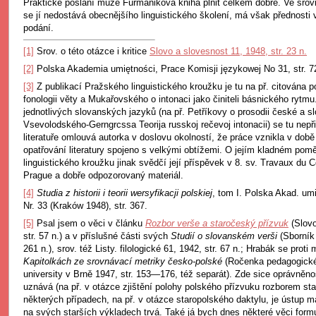
Praktické poslání může Furmanikova kniha plnit celkem dobře. Ve srov
se jí nedostává obecnějšího linguistického školení, má však přednost
podání.
[1]
Srov. o této otázce i kritice
Slovo a slovesnost 11, 1948, str. 23 n.
[2]
Polska Akademia umiętności, Prace Komisji językowej No 31, str. 7
[3]
Z publikací Pražského linguistického kroužku je tu na př. citována 
fonologii věty a Mukařovského o intonaci jako činiteli básnického rytmu.
jednotlivých slovanských jazyků (na př. Petříkovy o prosodii české a 
Vsevolodského-Gerngrcssa Teorija russkoj rečevoj intonacii) se tu nepř
literatuře omlouvá autorka v doslovu okolností, že práce vznikla v době
opatřování literatury spojeno s velkými obtížemi. O jejím kladném pom
linguistického kroužku jinak svědčí její příspěvek v 8. sv. Travaux du C
Prague a dobře odpozorovaný materiál.
[4]
Studia z historii i teorii wersyfikacji polskiej
, tom I. Polska Akad. umi
Nr. 33 (Kraków 1948), str. 367.
[5]
Psal jsem o věci v článku
Rozbor verše a staročeský přízvuk
(Slov
str. 57 n.) a v příslušné části svých
Studií o slovanském verši
(Sborník 
261 n.), srov. též Listy. filologické 61, 1942, str. 67 n.; Hrabák se proti 
Kapitolkách ze srovnávací metriky česko-polské
(Ročenka pedagogické
university v Brně 1947, str. 153—176, též separát). Zde sice oprávněn
uznává (na př. v otázce zjištění polohy polského přízvuku rozborem st
některých případech, na př. v otázce staropolského daktylu, je ústup 
na svých starších výkladech trvá. Také já bych dnes některé věci formu