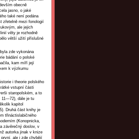
devším obecně
cela jasno, o jaké
kého také není podána
t zřetelně mezi fonologií
ukovým, ale jejich
inií věty je rozhodně
ělo větší užití příslušné
 byla zde vykonána
rie bádání o polské
čila, kam míří její
diskem k výzkumu
storie i theorie polského
rátké vstupní části
erši staropolském, a to
 11—72), dále je tu
kolik kapitol
5). Druhá část knihy je
m třináctislabičného
 moderním (Konopnicka,
 a závěrečný doslov, v
ž autorka jinak v knize
první, ale i zde chybějí