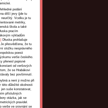
lemické.
přehledné podání
a dílčí jevy (jde tu
neurčitý. Vcelku je tu
rientované metriky,
lenská škola a také
Dłuska pracím
abákovým výkladům
5]
Dłuska prohlašuje
 Je přesvědčena, že tu
vní složku nesprávného
ropolskou poesii
i výzkumu verše českého.
y přenesl popisné
 konstant od veršových
o tom, že se Hrabákovi
ůstávaly bez povšimnutí.
ybná a není ji možno při
 této důležité okolnosti
 jen suše konstatovat,
ením příslušných
bory otázka, jak se
metrických pravidel.
o verše ve srovnání se