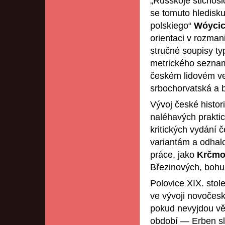
„Russkoje stichosl
se tomuto hledisku
polskiego“
Wóyci
orientaci v rozman
stručné soupisy t
metrického seznamu
českém lidovém ver
srbochorvatská a 
Vývoj české histor
naléhavých praktic
kritických vydání 
variantám a odhalo
práce, jako
Krčmo
Březinových, bohu
Polovice XIX. stol
ve vývoji novočes
pokud nevyjdou vě
období — Erben s