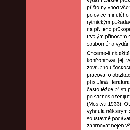
vydání České pro
přišlo by vhod vše
polovice minulého 
rytmickým požadav
na př. jeho průkopn
trvalým přínosem d
souborného vydán
Chceme-li náležitě
konfrontovati její
zevrubnou českos
pracoval o otázkác
příslušná literatur
často těžce přístu
po stichosloženiju
(Moskva 1933). Ov
vyhnula některým s
soustavně podávat
zahrnovat nejen v