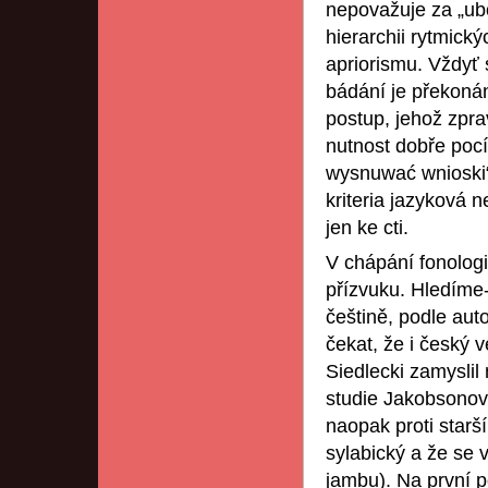
nepovažuje za „ub
hierarchii rytmic
apriorismu. Vždyť
bádání je překoná
postup, jehož zpra
nutnost dobře pocí
wysnuwać wnioski“ 
kriteria jazyková n
jen ke cti.
V chápání fonolog
přízvuku. Hledíme-l
češtině, podle aut
čekat, že i český
Siedlecki zamyslil 
studie Jakobsonovy
naopak proti star
sylabický a že se 
jambu). Na první 