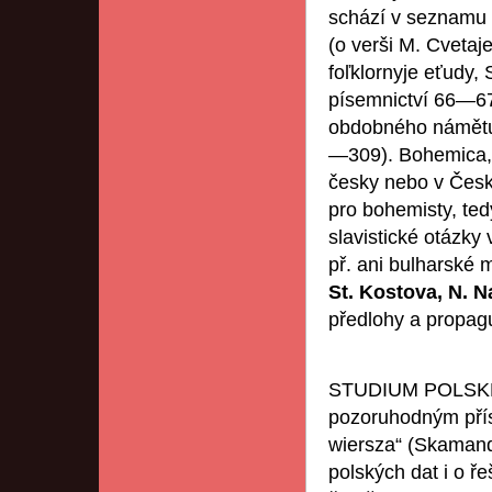
schází v seznamu 
(o verši M. Cvet
foľklornyje eťudy, 
písemnictví 66—67;
obdobného námětu 
—309). Bohemica, 
česky nebo v Čes
pro bohemisty, te
slavistické otázk
př. ani bulharské 
St. Kostova, N. N
předlohy a propagu
STUDIUM POLSKÉ
pozoruhodným př
wiersza“ (Skamand
polských dat i o ře