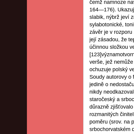
čemž namnoze nava
164―176). Ukazuje
slabik, nýbrž jeví 
sylabotonické, ton
závěr je v rozporu
její zásadou, že t
účinnou složkou ve
[123]významotvorný
verše, jež nemůže 
ochuzuje polský ve
Soudy autorovy o f
jedině o nedostačuj
nikdy neodkazoval
staročeský a srbo
důrazně zjišťovalo
rozmanitých činite
poměru (srov. na 
srbochorvatském de