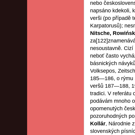
nebo československ
napsáno kdekoli, k
verši (po případě
Karpatorusů); nesm
Nitsche, Rowińs
za
[122]znamenává 
nesoustavně. Cizí
neboť často vycház
básnických návyků
Volksepos, Zeitsch
185—186, o rýmu a
veršů 187—188, 19
tradici. V referát
podávám mnoho ob
opomenutých česko
pozoruhodných po
Kollár
, Národnie z
slovenských písníc