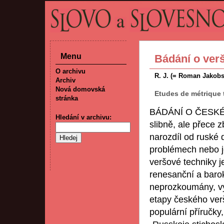
Menu
Bádání o ver
O archivu
R. J. (= Roman Jakobs
Archiv
Nová domovská
Etudes de métrique 
stránka
BÁDÁNÍ O ČESKÉM V
Hledání v archivu:
slibně, ale přece 
narozdíl od ruské
problémech nebo je
veršové techniky j
renesanční a barok
neprozkoumány, vyž
etapy českého verš
populární příručky