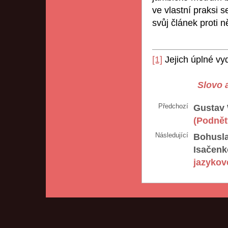
ve vlastní praksi s
svůj článek proti n
[1]
Jejich úplné vyd
Slovo a
Předchozí
Gustav 
(Podnět
Následující
Bohusla
Isačenk
jazykov