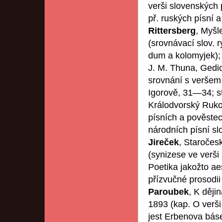
verši slovenských 
př. ruských písní 
Rittersberg
, Myšl
(srovnávací slov. 
dum a kolomyjek)
J. M. Thuna, Gedi
srovnání s veršem 
Igorově, 31—34; s
Králodvorský Ruko
písních a pověste
národních písní s
Jireček
, Staročes
(synizese ve verš
Poetika jakožto ae
přízvučné prosodii
Paroubek
, K ději
1893 (kap. O verš
jest Erbenova báse