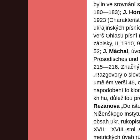
bylin ve srovnání 
180―183);
J. Hor
1923 (Charakteris
ukrajinských písní
verš Ohlasu písní
zápisky, II, 1910, 
52;
J. Máchal
, úv
Prosodisches und M
215―216. Značný v
„Razgovory o slov
umělém verši 45, o
napodobení folklo
knihu, důležitou pr
Rezanova
„Do isto
Niženśkogo Instytu
obsah ukr. rukopis
XVII.―XVIII. stol. 
metrických úvah r