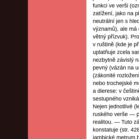
funkci ve verši (o
zatížení, jako na p
neutrální jen s hle
významů), ale má d
větný přízvuk). Pro
v ruštině (kde je 
uplatňuje zcela sa
nezbytně závislý n
pevný (vázán na ur
(zákonité rozložen
nebo trochejské me
a dierese: v češti
sestupného vzniká
Nejen jednotlivé (
ruského verše — p
realitou. — Tuto z
konstatuje (str. 42
jambické metrum b