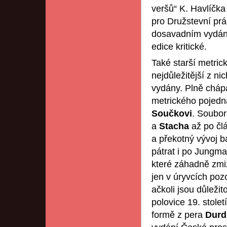
veršů“ K. Havlíčk
pro Družstevní prá
dosavadním vydán
edice kritické.
Také starší metric
nejdůležitější z n
vydány. Plně cháp
metrického pojedná
Součkovi
. Soubor
a
Stacha
až po člá
a překotný vývoj 
pátrat i po Jungm
které záhadně zmi
jen v úryvcích po
ačkoli jsou důležit
polovice 19. století
formě z pera
Durd