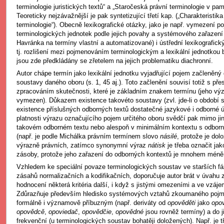
terminologie juristických textů“ a „Staročeská právní terminologie v pa
Teoreticky nejzávažnější je pak syntetizující třetí kap. („Charakteristik
terminologie“). Obecně lexikografické otázky, jako je např. vymezení po
terminologických jednotek podle jejich povahy a systémového zařazení 
Havránka na termíny vlastní a automatizované) i ústřední lexikografick
tj. rozlišení mezi pojmenováním terminologickým a lexikální jednotkou
jsou zde předkládány se zřetelem na jejich problematiku diachronní.
Autor chápe termín jako lexikální jednotku vyjadřující pojem začleněn
soustavy daného oboru (s. 1, 45 aj.). Toto začlenění souvisí totiž s 
zpracováním skutečnosti, které je základním znakem termínu (jeho výz
vymezen). Důkazem existence takovéto soustavy (zvl. jde-li o období s
existence příslušných odborných textů dostatečné jazykové i odborné 
platnosti výrazu označujícího pojem určitého oboru svědčí pak mimo jin
takovém odborném textu nebo alespoň v minimálním kontextu s odbor
(např. je podle Michálka právním termínem slovo
násilé
, protože je dol
výrazně právních, zatímco synonymní výraz
nátisk
je třeba označit ja
zásoby, protože jeho zařazení do odborných kontextů je mnohem méně
Vzhledem ke speciální povaze terminologických soustav ve starších fá
zásahů normalizačních a kodifikačních, doporučuje autor brát v úvahu 
hodnocení některá kritéria další, i když s jistými omezeními a ve vzá
Zdůrazňuje především hledisko systémových vztahů zkoumaného poj
formálně i významově příbuzným (např. deriváty od
opověděti
jako
opov
opovědcě
,
opoviedač
,
opovědčie
,
opovědné
jsou rovněž termíny) a do j
frekvenční (u terminologických soustav bohatěji doložených). Např. je tř