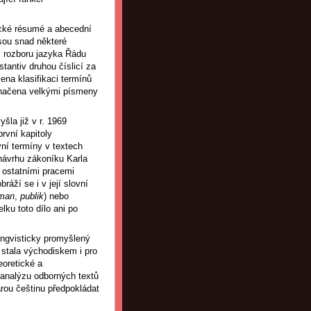
cké résumé a abecední
jsou snad některé
v rozboru jazyka Řádu
antiv druhou číslicí za
zena klasifikaci termínů
 značena velkými písmeny
šla již v r. 1969
rvní kapitoly
ávní termíny v textech
 návrhu zákoníku Karla
i ostatními pracemi
áží se i v její slovní
man
,
publik
) nebo
lku toto dílo ani po
ngvisticky promyšlený
 stala východiskem i pro
eoretické a
 analýzu odborných textů
tarou češtinu předpokládat