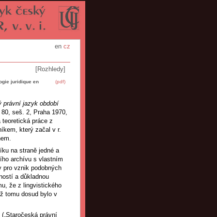
en
cz
[Rozhledy]
gie juridique en
(pdf)
 právní jazyk období
 80, seš. 2, Praha 1970,
 teoretická práce z
íkem, který začal v r.
nem.
níku na straně jedné a
ího archívu s vlastním
y pro vznik podobných
ností a důkladnou
mu, že z lingvistického
ež tomu dosud bylo v
é („Staročeská právní