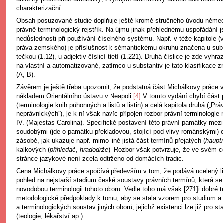
charakterizační.
Obsah posuzované studie doplňuje ještě kromě stručného úvodu něme
právně terminologický rejstřík. Na újmu jinak přehlednému uspořádání 
nedůslednosti při používání číselného systému. Např. v téže kapitole (
práva zemského) je příslušnost k sémantickému okruhu značena u subst
tečkou (1.12), u adjektiv číslicí třetí (1.221). Druhá číslice je zde vyhra
na vlastní a automatizované, zatímco u substantiv je tato klasifikace
(A, B).
Závěrem je ještě třeba upozornit, že podstatná část Michálkovy práce vy
nákladem Orientálního ústavu v Neapoli.
[4]
V tomto vydání chybí část p
(terminologie knih půhonných a listů a listin) a celá kapitola druhá („Pr
neprávnických“), je k ní však navíc připojen rozbor právní terminologie
IV. (Majestas Carolina). Specifické postavení této právní památky mez
soudobými (jde o památku překladovou, stojící pod vlivy románskými) obr
zásobě, jak ukazuje např. mimo jiné jistá část termínů přejatých (
haupt
kalkových (
přihledač
,
hradodrže
). Rozbor však potvrzuje, že ve svém ce
stránce jazykové není zcela odtrženo od domácích tradic.
Cena Michálkovy práce spočívá především v tom, že podává ucelený li
pohled na nejstarší stadium české soustavy právních termínů, která se
novodobou terminologii tohoto oboru. Vedle toho má však [271]i dobré t
metodologické předpoklady k tomu, aby se stala vzorem pro studium a
a terminologických soustav jiných oborů, jejichž existenci lze již pro s
(teologie, lékařství ap.).