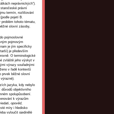
mátkách neprávnických“).
a staročeské právní
jmu termín, rozlišování
(podle pojetí B.
ý problém tohoto tématu,
 běžné slovní zásoby,
ý do pojmoslovné
přesným pojmovým
nam je jím specificky
tarší) je především
úrovně. O terminologické
é zvláště jeho výskyt v
nými výrazy souřadnými
oženo v řadě kontextů
ko prvek běžné slovní
 výrazné).
zích jazyka, kdy nebylo
z důvodů objektivního
jemném spolupůsobení.
menování k výrazům
iedati
,
opověd
,
isté míry i hledisko
eba vyloučit ojedinělé