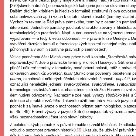
řízení, deliktů a trestů, pojmy majetkové a finanční atd.) a tuto klasifika
[270]slovních druhů („onomaziologické kategorie jsou se slovními druhy 
Dalším třídícím kritériem je hledisko formálně strukturní (slova odvoz
substantivizovaná ap.) i vztah k ostatní slovní zásobě (termíny vlastní
Výchozím textem je Řád práva zemského, termíny z ostatních památek 
diferenčně. Jednotlivé památky jsou pak charakterizovány z hlediska 
terminologických prostředků. Např. autor upozorňuje na výraznou tend
vyjadřování — a tedy k větší odbornosti — v právní knize Ondřeje z D
vytváření různých formulí a frazeologických spojení nestejné míry ustá
půhonných a v administrativně právních písemnostech.
Velice podnětnou část Michálkovy práce tvoří kapitola „Staročeská práv
neprávnických“. Jde o právnické termíny v dílech Husových, Štítného a
přináší některé termíny z tematicky nové právní oblasti, totiž z práva c
církevních úředníků:
korektor
,
bulař
(‚funkcionář pověřený pečetěním p
patron
, označování některých úředních církevních činností:
papežiti
,
bi
označující nenáležité jednání:
svatokupčenie
,
svatorušenie
,
svatokrád
terminologie nezůstává ani tak charakteristická složka Husovy slovní z
deminutivní odvozeniny. Nacházíme zde např. výrazy
sbožíčko
(též u 
dokonce abstraktní
vzětíčko
. Takovéto užití termínů v Husově jazyce 
podnět k zajímavé úvaze o možnostech přiznat terminologickou platno
(s. 45—48). Právní výrazy v jazyce Štítného nejsou tak výrazné a nová
však nezanedbatelnou část jeho slovní zásoby.
Z beletristických památek s právní tematikou zvolil Michálek Tkadlečka, 
vzbudilo pozornost právních historiků.
[3]
Ukazuje, že užívání právních 
důležitý prostředek umělecký, zvyšující dramatický účinek díla nebo ma