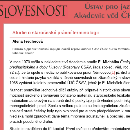
Studie o staročeské právní terminologii
Alena Fiedlerová
Работа о древнечешской юридической терминологии / Une étude sur la terminolo
tchèque ancien
V roce 1970 vyšla v nakladatelství Academia studie E.
Michálka
Český
předhusitského a doby Husovy
(Rozpravy ČSAV, řada společ. věd, roč.
72 s.). Je to spolu s nedávno publikovanou prací Němcovou
[1]
již druhá
oblasti historie jazyka vzniklá v těsné souvislosti se Staročeským slovn
1968 vydávat kolektiv pracovníků ÚJČ ČSAV, jehož je E. Michálek čle
Nutnost promýšlet jednotlivé dílčí otázky při přípravě historického slov
možnost širokého srovnávání bohatého materiálu staročeského lexikáln
materiálem autorovým na straně druhé poskytuje jistě vhodné podmínk
monografických prací. Spolu s velkou praktickou lexikografickou zkuše
znalostí staré češtiny byly tyto okolnosti pro autora předpokladem k to
hlediska mohl zpracovat dané téma mnohem soustavněji a obecněji, n
pracích podobného druhu.
Studie je rozdělena do tří kapitol. První dvě jsou především materiálov