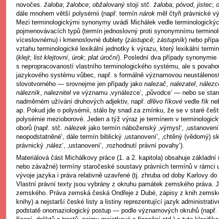
novočes.
žaloba
;
žalobce
;
obžalovaný
stojí stč.
žaloba
;
póvod
,
jistec
;
dále mnohem větší polysémii (např. termín
nárok
měl čtyři právnické 
Mezi terminologickými synonymy uvádí Michálek vedle terminologick
pojmenovávacích typů (termín jednoslovný proti synonymnímu termin
víceslovnému) i kmenoslovné dublety (
zástupcě
;
zástupník
) nebo příp
vztahu terminologické lexikální jednotky k výrazu, který lexikální termi
(
klejt
;
list klejtovní
,
úrok
;
plat úroční
). Poslední dva případy synonymie
s nepropracovaností vlastního terminologického systému, ale s povah
jazykového systému vůbec, např. s formálně významovou neustálenos
slovotvorného — srovnejme jen případy jako
nalezač
,
nalezatel
,
nálezc
nálezník
,
naleznitel
ve významu ‚vynálezce‘, ‚původce‘ — nebo se star
nadměrném užívání druhových adjektiv, např.
dřěvo fíkové
vedle
fík
ne
ap. Pokud jde o polysémii, stálo by snad za zmínku, že se v staré češt
polysémie mezioborové. Jeden a týž výraz je termínem v terminologic
oborů (např. stč.
nálezek
jako termín náboženský ‚výmysl‘, ‚ustanove
neopodstatněné‘, dále termín biblický ‚ustanovení‘, ‚chtěný (vědomý) s
právnický ‚nález‘, ‚ustanovení‘, ‚rozhodnutí právní povahy‘).
Materiálová část Michálkovy práce (1. a 2. kapitola) obsahuje základní (
nebo závažné) termíny staročeské soustavy právních termínů v rámci u
vývoje jazyka i práva relativně uzavřené (tj. zhruba od doby Karlovy do 
Vlastní právní texty jsou vybrány z okruhu památek zemského práva. 
zemského. Práva zemská česká Ondřeje z Dubé, zápisy z knih zemsk
knihy) a nejstarší české listy a listiny reprezentující jazyk administrativ
podstatě onomaziologický postup — podle významových okruhů (např. 