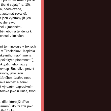
ci podřizuje třídění podle
těsně spjaty“, s. 10).
ená, neodvozená,
 a automatizované).
jsou vybírány již jen
povahy svých
enci k jmennému
ubé nebo na tendenci k
lenosti v knihách
ní terminologie v textech
 v Tkadlečkovi. Kapitola
írkevního, např. jména
apežských písemností‘),
skupiti
, nebo názvy
stvo
ap. Bez vlivu právní
ásoby, jako jsou
Štítného),
úročec
nebo
dává rovněž autorovi
st výrazům expresívním
torské jako u Husa, tvoří
dílo, které již dříve
termínů slouží zde jako
jící funkci