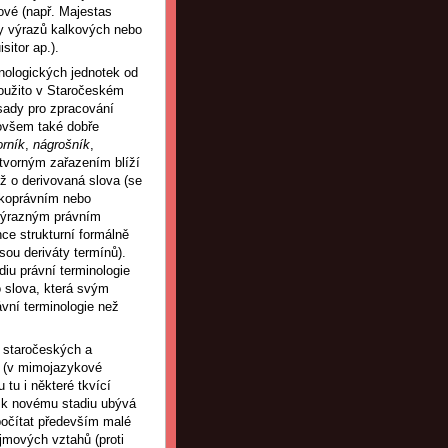
ové (např. Majestas
dy výrazů kalkových nebo
isitor ap.).
inologických jednotek od
použito v Staročeském
sady pro zpracování
 ovšem také dobře
rník
,
nágrošník
,
tvorným zařazením blíží
iž o derivovaná slova (se
skoprávním nebo
evýrazným právním
nce strukturní formálně
jsou deriváty termínů).
diu právní terminologie
o slova, která svým
ávní terminologie než
ů staročeských a
 (v mimojazykové
tu i některé tkvící
m k novému stadiu ubývá
počítat především malé
jmových vztahů (proti