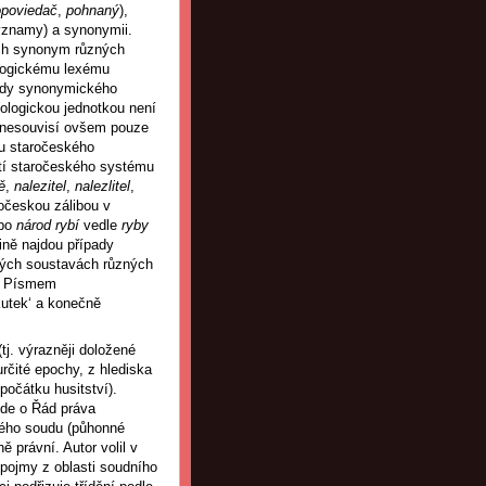
opoviedač
,
pohnaný
),
významy) a synonymii.
ých synonym různých
ologickému lexému
ady synonymického
nologickou jednotkou není
 nesouvisí ovšem pouze
ou staročeského
tí staročeského systému
ě
,
nalezitel
,
nalezlitel
,
očeskou zálibou v
bo
národ rybí
vedle
ryby
ině najdou případy
kých soustavách různých
ní Písmem
kutek‘ a konečně
tj. výrazněji doložené
rčité epochy, z hlediska
počátku husitství).
Jde o Řád práva
ého soudu (půhonné
ně právní. Autor volil v
pojmy z oblasti soudního