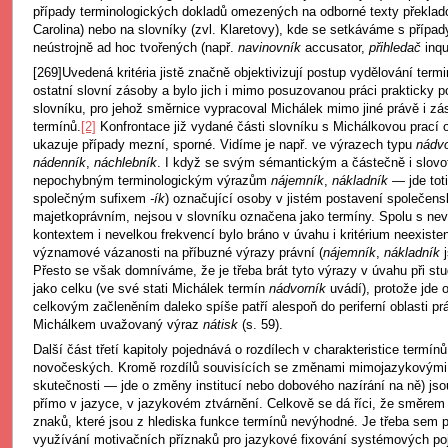
případy terminologických dokladů omezených na odborné texty překlad
Carolina) nebo na slovníky (zvl. Klaretovy), kde se setkáváme s přípa
neústrojně ad hoc tvořených (např.
navinovník
accusator,
přihledač
inqu
[269]Uvedená kritéria jistě značně objektivizují postup vydělování term
ostatní slovní zásoby a bylo jich i mimo posuzovanou práci prakticky 
slovníku, pro jehož směrnice vypracoval Michálek mimo jiné právě i zá
termínů.
[2]
Konfrontace již vydané části slovníku s Michálkovou prací
ukazuje případy mezní, sporné. Vidíme je např. ve výrazech typu
nádvo
nádenník
,
náchlebník
. I když se svým sémantickým a částečně i slovo
nepochybným terminologickým výrazům
nájemník
,
nákladník
— jde tot
společným sufixem
-ík
) označující osoby v jistém postavení společen
majetkoprávním, nejsou v slovníku označena jako termíny. Spolu s n
kontextem i nevelkou frekvencí bylo bráno v úvahu i kritérium neexiste
významové vázanosti na příbuzné výrazy právní (
nájemník
,
nákladník
Přesto se však domníváme, že je třeba brát tyto výrazy v úvahu při stu
jako celku (ve své stati Michálek termín
nádvorník
uvádí), protože jde 
celkovým začleněním daleko spíše patří alespoň do periferní oblasti pr
Michálkem uvažovaný výraz
nátisk
(s. 59).
Další část třetí kapitoly pojednává o rozdílech v charakteristice termín
novočeských. Kromě rozdílů souvisících se změnami mimojazykovými
skutečnosti — jde o změny institucí nebo dobového nazírání na ně) jsou 
přímo v jazyce, v jazykovém ztvárnění. Celkově se dá říci, že směre
znaků, které jsou z hlediska funkce termínů nevýhodné. Je třeba sem 
využívání motivačních příznaků pro jazykové fixování systémových po