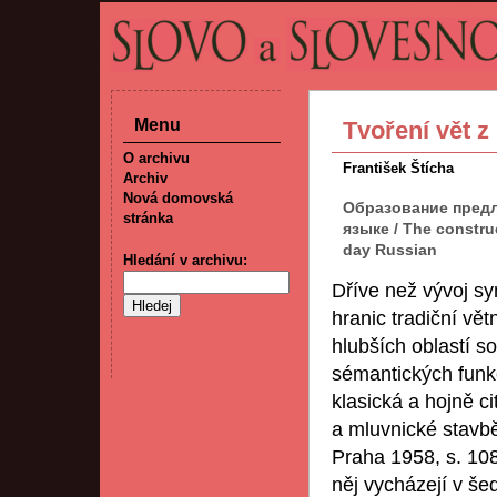
Menu
Tvoření vět z
O archivu
František Štícha
Archiv
Nová domovská
Образование предл
stránka
языке / The constru
day Russian
Hledání v archivu:
Dříve než vývoj sy
hranic tradiční vět
hlubších oblastí s
sémantických funkc
klasická a hojně c
a mluvnické stavb
Praha 1958, s. 10
něj vycházejí v še