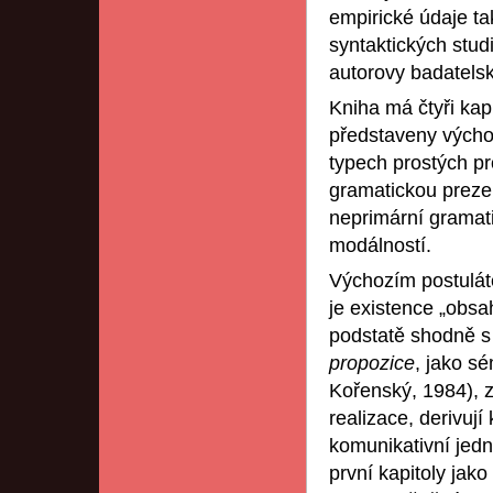
empirické údaje t
syntaktických stud
autorovy badatelsk
Kniha má čtyři kap
představeny výchoz
typech prostých pr
gramatickou prezent
neprimární gramati
modálností.
Výchozím postulát
je existence „obsa
podstatě shodně s
propozice
, jako s
Kořenský, 1984), z
realizace, derivují
komunikativní jedno
první kapitoly jako