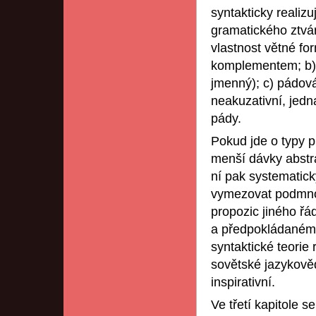
syntakticky realiz
gramatického ztvár
vlastnost větné f
komplementem; b) 
jmenný); c) pádová
neakuzativní, jedn
pády.
Pokud jde o typy pr
menší dávky abstra
ní pak systematic
vymezovat podmnož
propozic jiného ř
a předpokládanému
syntaktické teorie
sovětské jazykově
inspirativní.
Ve třetí kapitole 