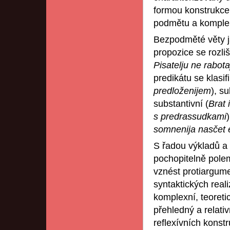
formou konstrukce,
podmětu a komple
Bezpodměté věty ja
propozice se rozlišu
Pisatelju ne rabota
predikátu se klasifi
predloženijem
), su
substantivní (
Brat 
s predrassudkami
somnenija nasčet 
S řadou výkladů a c
pochopitelně pole
vznést protiargum
syntaktických real
komplexní, teoreti
přehledný a relativ
reflexívních konst