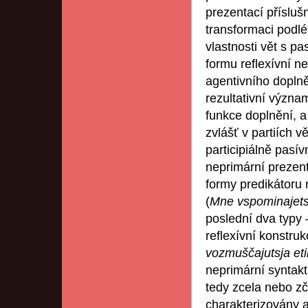
prezentací přísluš
transformaci podléh
vlastnosti vět s p
formu reflexívní ne
agentivního doplně
rezultativní význ
funkce doplnění, 
zvlášť v partiích 
participiálně pasí
neprimární prezen
formy predikátoru 
(
Mne vspominajets
poslední dva typy 
reflexívní konstru
vozmuščajutsja et
neprimární syntakt
tedy zcela nebo zčá
charakterizovány a