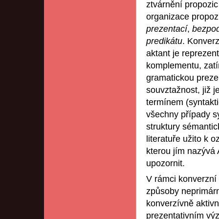
ztvárnění propozic
organizace propoz
prezentací
,
bezpo
predikátu
. Konverz
aktant je reprezen
komplementu, zatí
gramatickou prezen
souvztažnost, již 
termínem (syntakt
všechny případy s
struktury sémantick
literatuře užito k 
kterou jím nazývá
upozornit.
V rámci konverzní s
způsoby neprimární
konverzívně aktivní
prezentativním výz