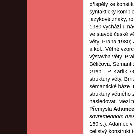
přispěly ke konstit
syntakticky komple
jazykové znaky, ro
1980 vychází u nás
ve stavbě české v
věty. Praha 1980) a
a kol., Větné vzor
výstavba věty. Pra
Běličová, Sémantic
Grepl - P. Karlík,
struktury věty. Br
sémantické báze. P
struktury větného
následovat. Mezi 
Přemysla
Adamc
sovremennom rus
160 s.). Adamec v 
celistvý konstrukt 