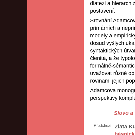
diatezi a hierarch
postavení.
Srovnání Adamcova 
primárních a nepri
modely a empirický
dosud vyšlých ukaz
syntaktických útv
členitá, a že typo
formálně-sémantick
uvažovat různé obl
rovinami jejich pop
Adamcova monografi
perspektivy komple
Slovo a 
Předchozí
Zlata K
básnick