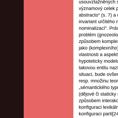
usouvztažněných s
významový celek př
abstracto“ (s. 7) a
invariant určitého
nominalizací“. Prá
problém (gnozeolo
způsobem komplexn
jako (komplexního)
vlastnosti a aspek
hypoteticky modelo
takovou entitu naz
situaci, bude ovšem
resp. množinu teor
„sémantického typu 
(dějové či statick
způsobem interakce
konfiguraci lexiká
konfiguraci parti[