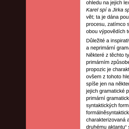
ohledu na jejich l
Karel spí
a
Jirka s
vět; ta je dána po
procesu, zatímco s
obou výpovědích t
Důležité a inspirat
a neprimární grama
Některé z těchto t
primárním způsobe
propozic je charakt
ovšem z tohoto hle
spíše jen na někte
jejich gramatické 
primární gramatick
syntaktických form
formálněsyntaktick
charakterizovaná a
druhému aktantu“ 