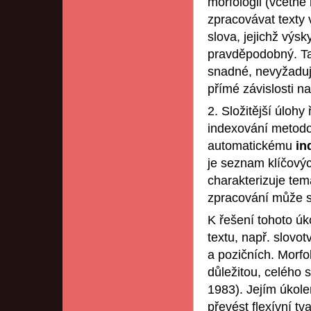
morfologii (včetně
zpracovávat texty 
slova, jejichž výs
pravděpodobný. Ta
snadné, nevyžaduj
přímé závislosti n
2. Složitější úloh
indexování metodo
automatickému
in
je seznam klíčovýc
charakterizuje tem
zpracování může sl
K řešení tohoto ú
textu, např. slovot
a pozičních. Morfo
důležitou, celého 
1983). Jejím úkole
převést flexívní tv