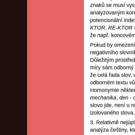
znaků se musí vys
analyzovaným kon
potencionální ind
KTOR
,
RE-KTOR
že např. koncové
Pokud by omezení po
negativního slovn
Důležitým prostř
míry sám odborný t
že celá řada slov,
odborném textu vůb
Homonymie někter
mechanika
,
den
-
slovo jde, není u 
izolovaného slova.
3. Relativně nejúp
analýza češtiny, k