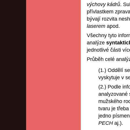
výchovy kádrů
. Su
přívlastkem zpra
bývají rozvita ne
laserem
apod.
Všechny tyto info
analýze
syntaktic
jednotlivé části ví
Průběh celé analýz
(1.) Oddělí 
vyskytuje v 
(2.) Podle in
analyzované 
mužského rodu
tvaru je třeb
jedno písme
PECH
aj.).