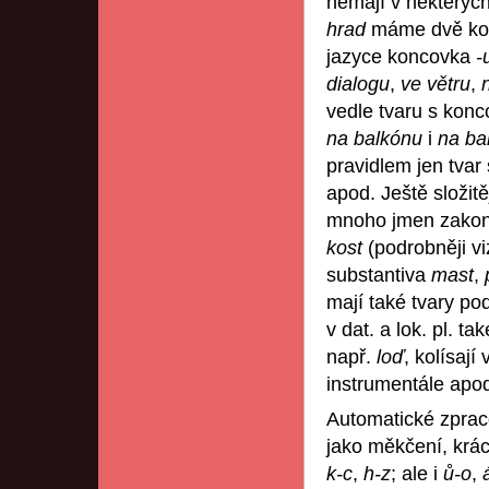
nemají v některých
hrad
máme dvě k
jazyce koncovka
-
dialogu
,
ve větru
,
vedle tvaru s kon
na balkónu
i
na ba
pravidlem jen tva
apod. Ještě složit
mnoho jmen zakon
kost
(podrobněji vi
substantiva
mast
,
mají také tvary po
v dat. a lok. pl. ta
např.
loď
, kolísají
instrumentále apo
Automatické zpraco
jako měkčení, krác
k-c
,
h-z
; ale i
ů-o
,