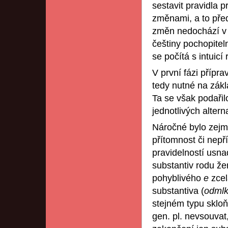
sestavit pravidla
změnami, a to pře
změn nedochází v 
češtiny pochopitel
se počítá s intuicí
V první fázi přípr
tedy nutné na zákl
Ta se však podařilo
jednotlivých altern
Náročné bylo zejm
přítomnost či nep
pravidelností usna
substantiv rodu 
pohyblivého
e
zcel
substantiva (
odml
stejném typu sklo
gen. pl. nevsouvat