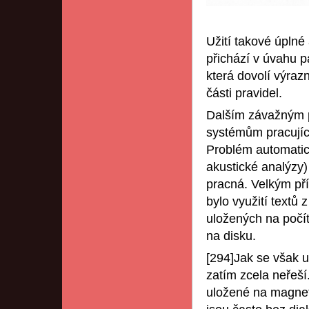
Užití takové úplné
přichází v úvahu 
která dovolí výraz
části pravidel.
Dalším závažným
systémům pracujíc
Problém automatic
akustické analýzy) 
pracná. Velkým př
bylo využití textů 
uložených na počí
na disku.
[294]Jak se však u
zatím zcela neřeší
uložené na magnet