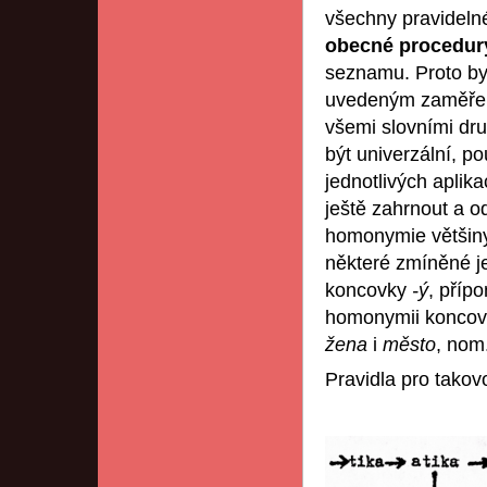
všechny pravidelné
obecné procedur
seznamu. Proto by
uvedeným zaměřen
všemi slovními dru
být univerzální, po
jednotlivých aplik
ještě zahrnout a o
homonymie většiny 
některé zmíněné je
koncovky
-ý
, příp
homonymii konco
žena
i
město
, nom.
Pravidla pro takov