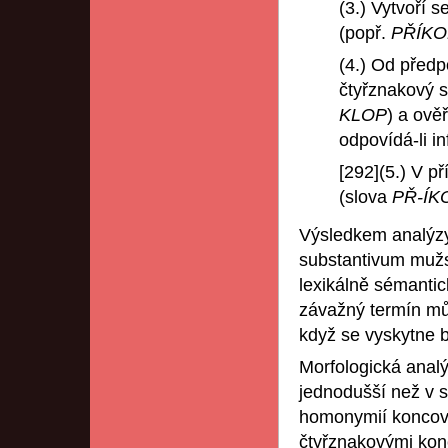
(3.) Vytvoří 
(popř.
PŘÍKO
(4.) Od předp
čtyřznakový
KLOP
) a ově
odpovídá-li 
[292](5.) V p
(slova
PŘ-ÍK
Výsledkem analýzy
substantivum mužsk
lexikálně sémantic
závažný termín mů
když se vyskytne b
Morfologická ana
jednodušší než v
homonymií koncove
čtyřznakovými kon