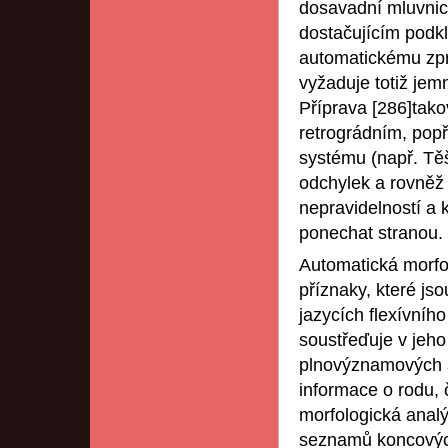
dosavadní mluvnic
dostačujícím podkl
automatickému zpr
vyžaduje totiž jemn
Příprava [286]tak
retrográdním, popř.
systému (např. Těši
odchylek a rovněž 
nepravidelností a 
ponechat stranou.
Automatická morfol
příznaky, které js
jazycích flexívníh
soustřeďuje v jeh
plnovýznamových sl
informace o rodu, 
morfologická analý
seznamů koncovýc