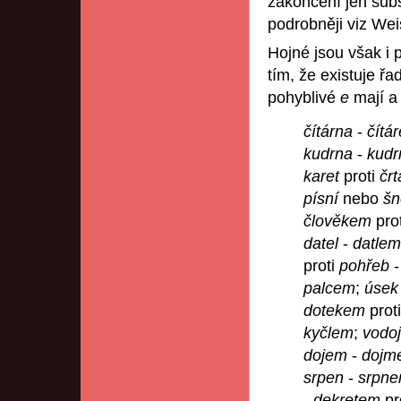
zakončení jen sub
podrobněji viz Weis
Hojné jsou však i 
tím, že existuje ř
pohyblivé
e
mají a 
čítárna
-
čítá
kudrna
-
kudr
karet
proti
čr
písní
nebo
š
člověkem
pro
datel
-
datlem
proti
pohřeb
palcem
;
úse
dotekem
prot
kyčlem
;
vodo
dojem
-
dojm
srpen
-
srpn
-
dekretem
pr