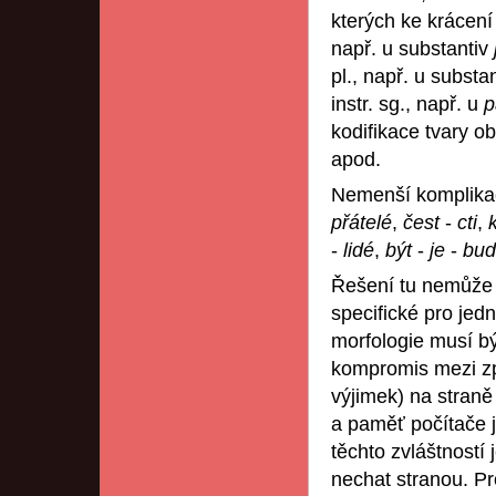
kterých ke krácení
např. u substantiv
pl., např. u substa
instr. sg., např. u
p
kodifikace tvary o
apod.
Nemenší komplikac
přátelé
,
čest
-
cti
,
-
lidé
,
být
-
je
-
bud
Řešení tu nemůže b
specifické pro jed
morfologie musí být
kompromis mezi zp
výjimek) na straně
a paměť počítače je
těchto zvláštností
nechat stranou. Pr