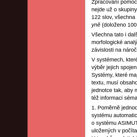
Zpracování pomocí 
nejde už o skupiny
122 slov, všechna 
yně
(doloženo 100
Všechna tato i dal
morfologické analý
závislosti na náro
V systémech, které
výběr jejich spojen
Systémy, které maj
textu, musí obsaho
jednotce tak, aby 
též informaci séma
1. Poměrně jednodu
systému automatick
o systému ASIMUT
uložených v počíta