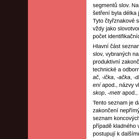
segmentů slov. Na
šetření byla délka
Tyto čtyřznakové se
vždy jako slovotvo
počet identifikačn
Hlavní část sezna
slov, vybraných na
produktivní zakonč
technické a odborn
ač
,
-ička
,
-ačka
,
-d
ení
apod., názvy v
skop
,
-metr
apod.,
Tento seznam je d
zakončení nepřímých
seznam koncových 
případě kladného
postupují k dalším