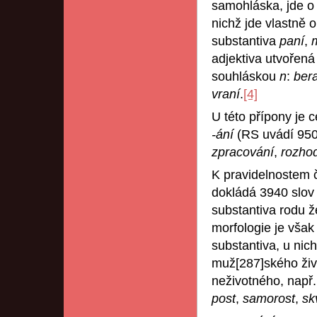
samohláska, jde o
nichž jde vlastně
substantiva
paní
,
adjektiva utvořená
souhláskou
n
:
ber
vraní
.
[4]
U této přípony je 
-ání
(RS uvádí 950 
zpracování
,
rozho
K pravidelnostem č
dokládá 3940 slov
substantiva rodu 
morfologie je však 
substantiva, u nic
muž[287]ského ži
neživotného, např
post
,
samorost
,
sk