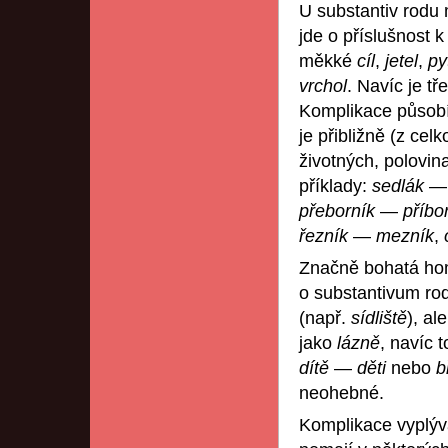
U substantiv rodu
jde o příslušnost 
měkké
cíl
,
jetel
,
py
vrchol
. Navíc je tř
Komplikace působ
je přibližně (z ce
životných, polovin
příklady:
sedlák
přeborník
—
příbo
řezník
—
mezník
,
Značně bohatá ho
o substantivum ro
(např.
sídliště
), ale
jako
lázně
, navíc 
dítě
—
děti
nebo
b
neohebné.
Komplikace vyplýva