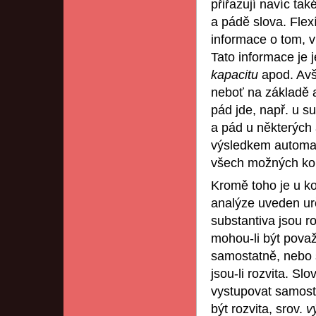
přiřazují navíc tak
a pádě slova. Flexí
informace o tom, v
Tato informace je
kapacitu
apod. Avš
neboť na základě a
pád jde, např. u s
a pád u některých 
výsledkem automa
všech možných kom
Kromě toho je u k
analýze uveden urč
substantiva jsou ro
mohou-li být považ
samostatně, nebo 
jsou-li rozvita. Sl
vystupovat samost
být rozvita, srov.
v