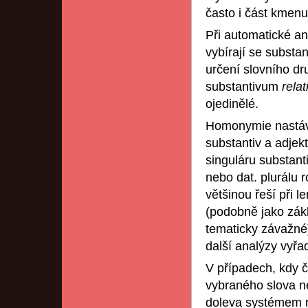
často i část kmenu
Při automatické ana
vybírají se substa
určení slovního dr
substantivum
rela
ojedinělé.
Homonymie nastává 
substantiv a adjek
singuláru substant
nebo dat. plurálu 
většinou řeší při 
(podobně jako zákl
tematicky závažné
další analýzy vyřad
V případech, kdy č
vybraného slova n
doleva systémem re