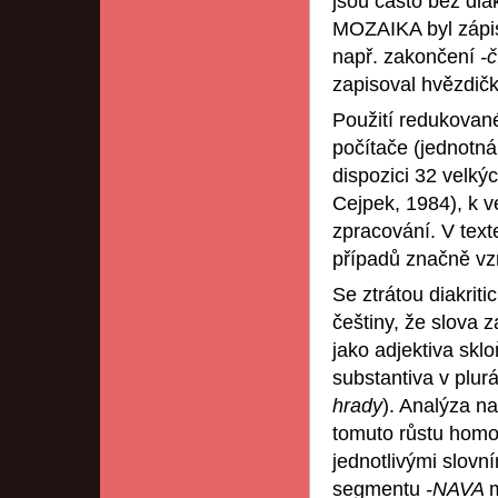
jsou často bez dia
MOZAIKA byl zápis 
např. zakončení
-
zapisoval hvězdič
Použití redukovan
počítače (jednotn
dispozici 32 velký
Cejpek, 1984), k v
zpracování. V tex
případů značně vzr
Se ztrátou diakriti
češtiny, že slova
jako adjektiva sklo
substantiva v plu
hrady
). Analýza n
tomuto růstu homo
jednotlivými slovn
segmentu
-NAVA