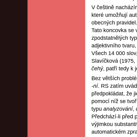
V češtině nachází
které umožňují aut
obecných pravidel.
Tato koncovka se v
zpodstatnělých ty
adjektivního tvaru
Všech 14 000 slov,
Slavíčková (1975, 
čehý
, patří tedy k
Bez větších probl
-ní
. RS zatím uvád
předpokládat, že j
pomocí níž se tvoř
typu
analyzování
,
Předchází-li před
výjimkou substant
automatickém zprac