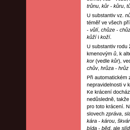
trůnu
,
kůr
-
kůru
,
t
U substantiv vz.
n
téměř ve všech pří
-
vůlí
,
chůze
-
chůz
kůží
i
koží
.
U substantiv rodu
kmenovým
ů
, k a
kor
(vedle
kůr
), ve
chův
,
hrůza
-
hrůz
Při automatickém 
nepravidelnosti v
Ke krácení docház
nedůsledně, takže 
pro toto krácení. 
slovech
zpráva
,
sl
kára
-
károu
,
škvá
bída
-
běd
, ale
slí