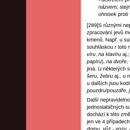
názvem
; ste
ohnisek
proti
[289]S různými ne
zpracování jevů mo
kmenů. Např. u su
souhláskou
r
toto
víru
,
na klavíru
aj.
papíru
),
na dvoře
,
jiná. U některých
šeru
,
žebru
aj., u
u dalších jsou kodi
pouzdru
/
pouzdře
,
Další nepravideln
jednoslabičných s
dochází k této změ
jen ve 4 případec
domu
,
vůz
-
vozu
,