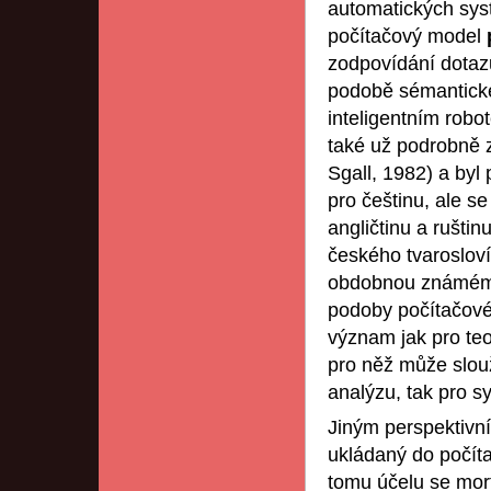
automatických syst
počítačový model
zodpovídání dotazů
podobě sémantické
inteligentním robo
také už podrobně z
Sgall, 1982) a byl
pro češtinu, ale s
angličtinu a rušti
českého tvarosloví 
obdobnou známému
podoby počítačové
význam jak pro teor
pro něž může slouž
analýzu, tak pro s
Jiným perspektivní
ukládaný do počít
tomu účelu se mor