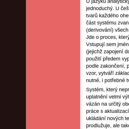
U jazyků analytický
jednoduchý. U češt
tvarů každého ohe
část systému zvaná
(derivování) všec
Jde o proces, kte
Vstupují sem jména
(jejichž zapojení 
použití předem vy
podle zakončení, p
vzor, vytváří zákla
nutné, i potřebné 
Systém, který nepr
uplatnění velmi vý
vázán na určitý obo
práce s aktualizac
ukládání nových te
prodlužuje, ale ta