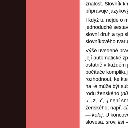
znalost. Slovník km
připravuje jazykov
I když tu nejde o 
jednoduché sestav
slovní druh a typ 
slovníkového tvaru
Výše uvedené prav
její automatické z
ostatně v každém 
počítače kompliku
rozhodnout, ke kt
na
-e
může být su
rodu ženského (
nů
-l
,
-z
,
-č
,
-j
není sna
ženského, např.
cí
—
kolej
. U konco
slovesa, srov.
list