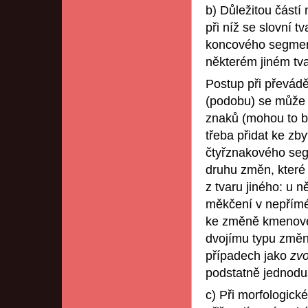
b) Důležitou částí
při níž se slovní t
koncového segment
některém jiném tvar
Postup při převád
(podobu) se může a
znaků (mohou to být
třeba přidat ke zb
čtyřznakového segm
druhu změn, které 
z tvaru jiného: u n
měkčení v nepřím
ke změně kmenové
dvojímu typu změn
případech jako
zv
podstatně jednodu
c) Při morfologick