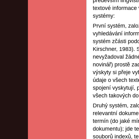
především lingvis
textové informace
systémy:
První systém, zal
vyhledávání informa
systém zčásti podo
Kirschner, 1983). 
nevyžadoval žádné 
novinář) prostě zad
výskyty si přeje v
údaje o všech text
spojení vyskytují, 
všech takových d
Druhý systém, zal
relevantní dokumen
termín (do jaké mí
dokumentu); jde te
souborů indexů, te