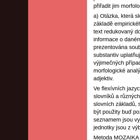
přiřadit jim morfolo
a) Otázka, která s
základě empirickéh
text redukovaný do
informace o daném
prezentována sou
substantiv uplatňu
výjimečných případ
morfologické analý
adjektiv.
Ve flexívních jazy
slovníků a různých
slovních základů,
být použity buď poz
seznamem jsou vybr
jednotky jsou z vý
Metoda MOZAIKA p