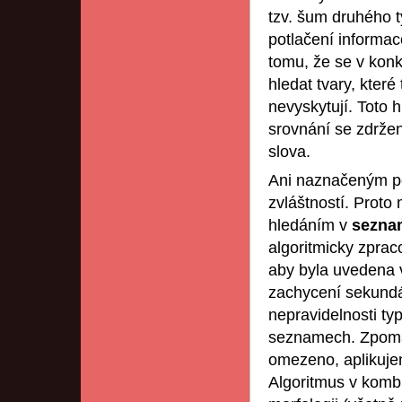
tzv. šum druhého t
potlačení informac
tomu, že se v kon
hledat tvary, kter
nevyskytují. Toto 
srovnání se zdržen
slova.
Ani naznačeným p
zvláštností. Proto
hledáním v
sezn
algoritmicky zprac
aby byla uvedena v
zachycení sekundá
nepravidelnosti ty
seznamech. Zpoma
omezeno, aplikujem
Algoritmus v komb