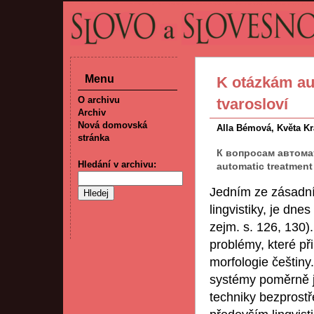
Menu
K otázkám au
O archivu
tvarosloví
Archiv
Nová domovská
Alla Bémová, Květa Kr
stránka
К вопросам автома
Hledání v archivu:
automatic treatmen
Jedním ze zásadní
lingvistiky, je dne
zejm. s. 126, 130)
problémy, které při
morfologie češtiny
systémy poměrně j
techniky bezprostř