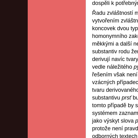
dospěli k potřebný
Řadu zvláštností m
vytvořením zvláštn
koncovek dvou typ
homonymního zak
měkkými a další n
substantiv rodu ž
derivují navíc tva
vedle náležitého
p
řešením však není 
vzácných případe
tvaru derivovaného
substantivu
prsť
bu
tomto případě by s
systémem zazname
jako výskyt slova
p
protože není prav
odborných textech