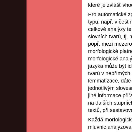
které je zvlášť vh
Pro automatické zp
typu, např. v češt
celkové analýzy te
slovních tvarů, tj
popř. mezi mezerou
morfologické platn
morfologické anal
jazyka může být id
tvarů v nepřímých 
lemmatizace, dále 
jednotlivým slove
jiné informace při
na dalších stupníc
textů, při sestavo
Každá morfologick
mluvnic analyzova