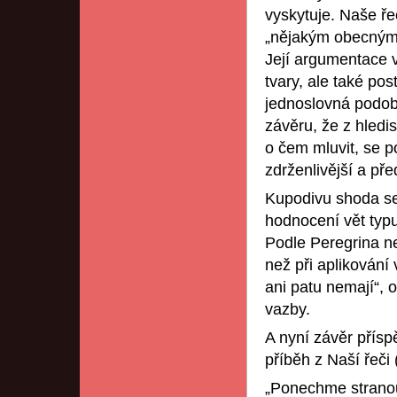
vyskytuje. Naše ře
„nějakým obecným 
Její argumentace v
tvary, ale také pos
jednoslovná podoba 
závěru, že z hledi
o čem mluvit, se p
zdrženlivější a př
Kupodivu shoda se 
hodnocení vět typ
Podle Peregrina ne
než při aplikování
ani patu nemají“, 
vazby.
A nyní závěr přís
příběh z Naší řeči 
„Ponechme strano