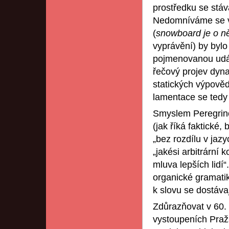
prostředku se stáv
Nedomníváme se v
(
snowboard je o n
vyprávění) by bylo
pojmenovanou událo
řečový projev dynam
statických výpověd
lamentace se tedy
Smyslem Peregrino
(jak říká faktické,
„bez rozdílu v jazy
„jakési arbitrární 
mluva lepších lidí
organické gramatik
k slovu se dostáva
Zdůrazňovat v 60. 
vystoupeních Pražs