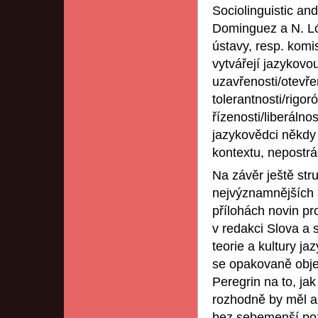
Sociolinguistic an
Dominguez a N. Lóp
ústavy, resp. komi
vytvářejí jazykovo
uzavřenosti/otevře
tolerantnosti/rigor
řízenosti/liberáln
jazykovědci někdy 
kontextu, nepostrá
Na závěr ještě st
nejvýznamnějších 
přílohách novin pr
v redakci Slova a 
teorie a kultury ja
se opakovaně objev
Peregrin na to, ja
rozhodně by měl as
bez sebemenší poz