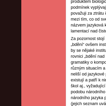
produktem biologic
podmínek vyplývají
považuji za ztrátu
mezi tím, co od sv
názvem jazyková ku
lamentací nad čist
Za pozornost stojí
„bdění“ ovšem inst
by se nějaké instit
rovnici „bdění nad
gramatiky o kompo
různým situacím a 
neliší od jazykové 
existují a patří k 
škol aj., vyžadují
podobu národního j
národního jazyka 
(jejich seznam uvá