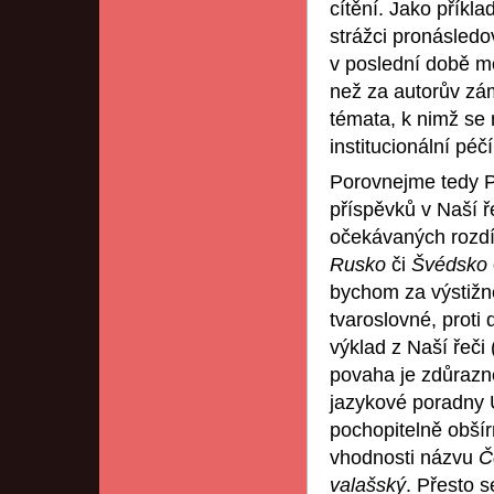
cítění. Jako příkla
strážci pronásledo
v poslední době m
než za autorův zámě
témata, k nimž se 
institucionální péčí
Porovnejme tedy P
příspěvků v Naší ř
očekávaných rozdí
Rusko
či
Švédsko
bychom za výstižně
tvaroslovné, proti
výklad z Naší řeči 
povaha je zdůrazně
jazykové poradny Ú
pochopitelně obšírn
vhodnosti názvu
Č
valašský
. Přesto s