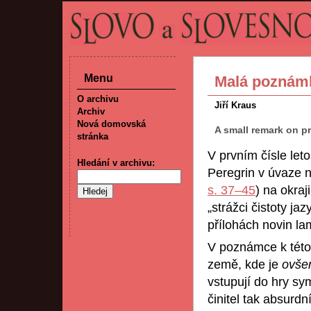
Menu
Malá poznámk
O archivu
Jiří Kraus
Archiv
Nová domovská
A small remark on p
stránka
V prvním čísle let
Hledání v archivu:
Peregrin v úvaze n
s. 37–45
) na okra
„strážci čistoty jaz
přílohách novin lame
V poznámce k této 
země, kde je
ovš
vstupují do hry sy
činitel tak absurdn