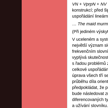
VN
+
VprpN
+
NV
konstrukcí; před š
uspořádání lineár
…
The maid murmu
(Při jediném výsky
V uceleném a syst
největší význam sl
frekvenčním slovn
vyplývá skutečnost
s řadou problémů z
celkové uspořádán
úprava všech tří s
průběhu díla orien
předpokládat, že p
bude následovat zně
diferencovaných ty
a užívání slovníku.