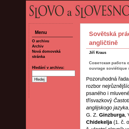
Menu
Sovětská prác
O archivu
angličtině
Archiv
Nová domovská
Jiří Kraus
stránka
Советская работа о
Hledání v archivu:
ouvrage soviétique 
Pozoruhodná řada s
rozbor nejrůznější
psaného i mluvené
třísvazkový
Častot
anglijskogo jazyka
G. Z.
Ginzburga
, 
Chidekelja
(1. č. 