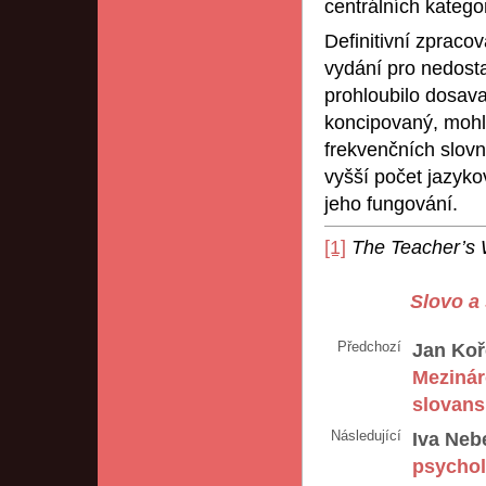
centrálních kategor
Definitivní zpracov
vydání pro nedosta
prohloubilo dosav
koncipovaný, mohl
frekvenčních slovn
vyšší počet jazyko
jeho fungování.
[1]
The Teacher’s 
Slovo a 
Předchozí
Jan Koř
Mezinár
slovans
Následující
Iva Neb
psychol