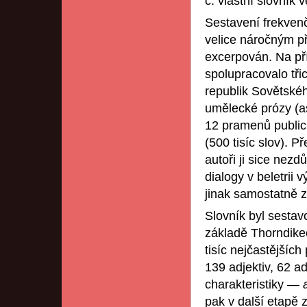
č. vlastní slovník 
Sestavení frekven
velice náročným p
excerpován. Na př
spolupracovalo tř
republik Sovětskéh
umělecké prózy (asi
12 pramenů publici
(500 tisíc slov). 
autoři ji sice nezd
dialogy v beletrii
jinak samostatně 
Slovník byl sestav
základě Thorndike
tisíc nejčastějších
139 adjektiv, 62 a
charakteristiky —
pak v další etapě 