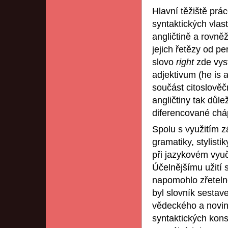
Hlavní těžiště prá
syntaktických vlas
angličtině a rovně
jejich řetězy od pe
slovo
right
zde vys
adjektivum (he is a
součást citoslově
angličtiny tak důl
diferencované cháp
Spolu s využitím zá
gramatiky, stylisti
při jazykovém vyu
Účelnějšímu užití s
napomohlo zřetelně
byl slovník sestav
vědeckého a novino
syntaktických konst