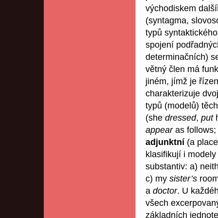
východiskem další
(syntagma, slovoso
typů syntaktickéh
spojení podřadných
determinačních) se
větný člen má funkc
jiném, jímž je říz
charakterizuje dvo
typů (modelů) těch
(she
dressed
,
put
appear
as follows
adjunktní
(a plac
klasifikují i mode
substantiv: a) neit
c) my
sister’s
roo
a
doctor
. U každéh
všech excerpovaný
základních jednotek