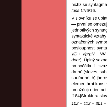
nichž se syntagma
fuss
17/6/16.
V slovníku se upla
— první se omezuj
jednotlivých synta
syntaktické vztahy
označených symboly
posloupnosti synta
VD
+
VprpN
+
NV
door
). Úplný sezn
na počátku 1. svaz
druhů (sloves, sub
souřadné, b) jádrov
elementární konstr
umožňují orientaci
[184]Struktura slo
102
+
113
+
301