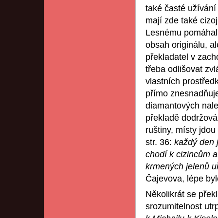
také časté užívání
mají zde také cizo
Lesnému pomáhala p
obsah originálu, al
překladatel v zacho
třeba odlišovat zvl
vlastních prostřed
přímo znesnadňuje
diamantových nale
překladě dodržová
ruštiny, místy jdo
str. 36:
každý den 
chodí k cizincům a 
krmených jelenů u
Čajevova, lépe byl
Několikrát se přek
srozumitelnost utrp