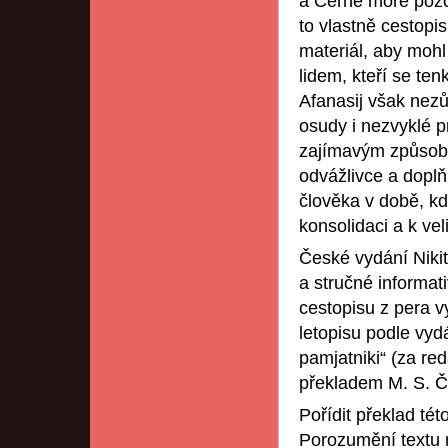
a Černé moře pozo
to vlastně cestopi
materiál, aby moh
lidem, kteří se te
Afanasij však nez
osudy i nezvyklé pr
zajímavým způsobe
odvážlivce a doplň
člověka v době, kd
konsolidaci a k ve
České vydání Nikit
a stručné informat
cestopisu z pera v
letopisu podle vyd
pamjatniki“ (za re
překladem M. S. Č
Pořídit překlad té
Porozumění textu 