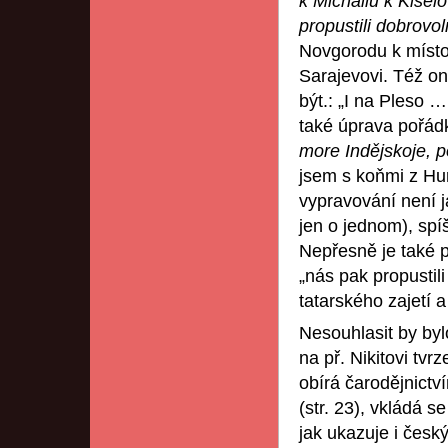
k Michailu k Kisel
propustili dobrovo
Novgorodu k místod
Sarajevovi. Též oni
být.: „I na Pleso …
také úprava pořád
more Indějskoje, p
jsem s koňmi z Hur
vypravování není ja
jen o jednom), spí
Nepřesně je také p
„nás pak propustil
tatarského zajetí a
Nesouhlasit by byl
na př. Nikitovi tvr
obírá čarodějnictv
(str. 23), vkládá 
jak ukazuje i česk