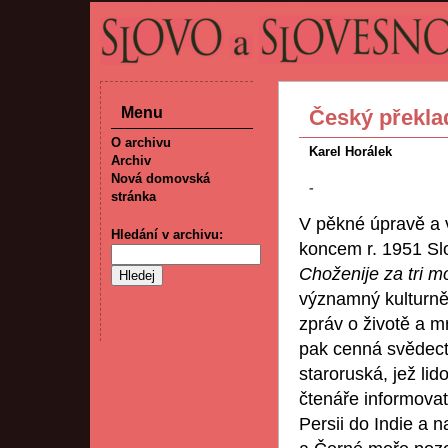
Menu
Český překla
O archivu
Karel Horálek
Archiv
Nová domovská
-
stránka
V pěkné úpravě a v
Hledání v archivu:
koncem r. 1951 Slo
Choženije za tri m
významný kulturně
zpráv o životě a m
pak cenná svědectví
staroruská, jež l
čtenáře informova
Persii do Indie a n