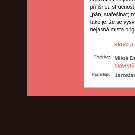
přílišnou stručnost
„pán, stařešina“) 
také je, že se vysv
nejasná místa orig
Slovo a 
Předchozí
Miloš D
slavistů
Následující
Jarosla