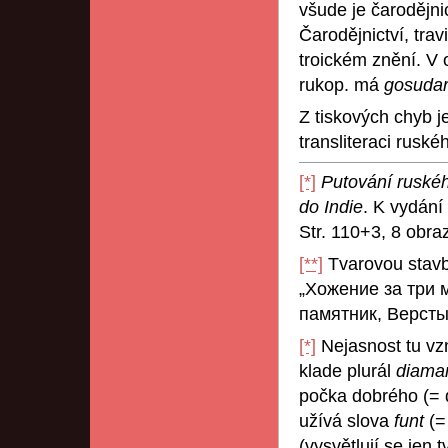
všude je čarodějnic
Čarodějnictví, trav
troickém znění. V 
rukop. má
gosudar
Z tiskových chyb j
transliteraci ruské
[*]
Putování ruského
do Indie
. K vydání
Str. 110+3, 8 obra
[**]
Tvarovou stavb
„Xoжeниe зa тpи 
памятник, Bepcты 
[*]
Nejasnost tu vzn
klade plurál
diama
počka dobrého (= d
užívá slova
funt
(=
(vysvětlují se jen 