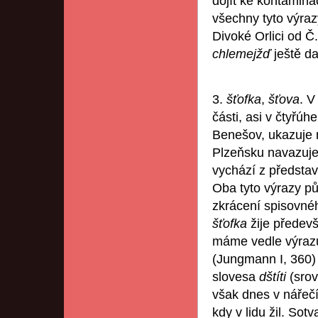
dojít ke kontamina
všechny tyto výra
Divoké Orlici od Č
chlemejžď
ještě d
3.
šťofka
,
šťova
. V
části, asi v čtyř
Benešov, ukazuje
Plzeňsku navazuje
vychází z představ
Oba tyto výrazy pů
zkrácení spisovn
šťofka
žije předev
máme vedle výra
(Jungmann I, 360) 
slovesa
dštíti
(srov
však dnes v nářečí
kdy v lidu žil. Sot