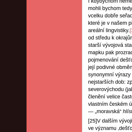
I kdybychom neměli
mohli bychom tedy
vcelku dobře seřad
které je v našem p
areální lingvistiky.
[
od středu k okrajů
starší vývojová st
mapku pak prozrad
pojmenování dešťo
její podivné obměn
synonymní výrazy 
nejstarších dob: z
severovýchodu (ja
členění velice čas
vlastním českém úz
— „moravská“
hlís
[25]V dalším vývoj
ve významu ‚dešťov