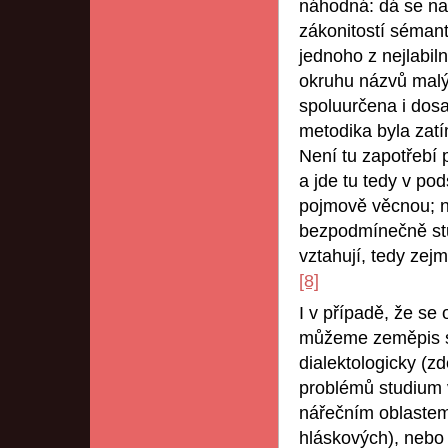
náhodná: dá se na
zákonitostí sémant
jednoho z nejlabil
okruhu názvů malý
spoluurčena i dosa
metodika byla zat
Není tu zapotřebí 
a jde tu tedy v pod
pojmově věcnou; na
bezpodmínečně stu
vztahují, tedy zej
[8]
I v případě, že se
můžeme zeměpis s
dialektologicky (z
problémů studium 
nářečním oblastem
hláskových), nebo 