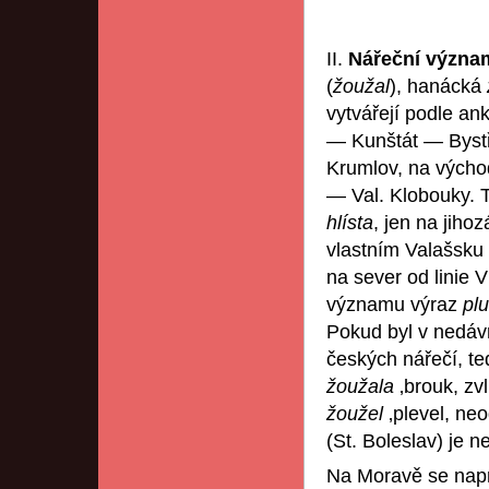
II.
Nářeční význa
(
žoužal
), hanácká
vytvářejí podle an
— Kunštát — Bystř
Krumlov, na výcho
— Val. Klobouky. 
hlísta
, jen na jih
vlastním Valašsku
na sever od linie 
významu výraz
pl
Pokud byl v nedáv
českých nářečí, te
žoužala
‚brouk, zvl
žoužel
‚plevel, ne
(St. Boleslav) je n
Na Moravě se napr