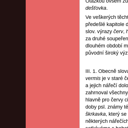
Otázkou ovšem zůst
dešťovka
.
Ve veškerých těcht
předešlé kapitole 
slov. výrazy
červ
,
za druhé soupeřen
dlouhém období me
původní široký vý
III. 1. Obecně slo
vermis
je v staré 
a jejich nářečí do
zahrnoval všechny 
hlavně pro červy 
doby psl. známy t
škrkavka
, který s
některých nářečíc