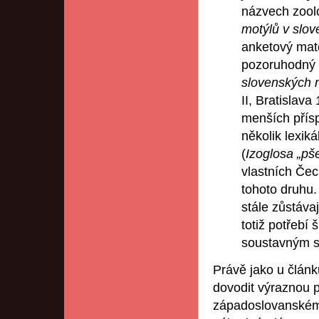
názvech zoolo
motýlů v slo
anketový mate
pozoruhodný
slovenských 
II, Bratislava
menších přís
několik lexik
(
Izoglosa „pše
vlastních Če
tohoto druhu.
stále zůstáva
totiž potřebí 
soustavným sb
Právě jako u článk
dovodit výraznou 
západoslovanském