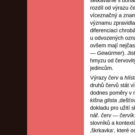
setkáváme s boha
rozdíl od výrazu
č
víceznačný a znam
významu zpravidla
diferenciaci
chrob
u odvozených ozn
ovšem mají nejčast
—
Gewürmer
). Ji
hmyzu od červovit
jedincům.
Výrazy
červ
a
hlís
druhů červů stát 
dodnes poměry v ně
kišna glista
‚dešťo
dokladu pro užití 
nář.
červ
—
červík
slovníků a kontext
‚škrkavka‘, které o