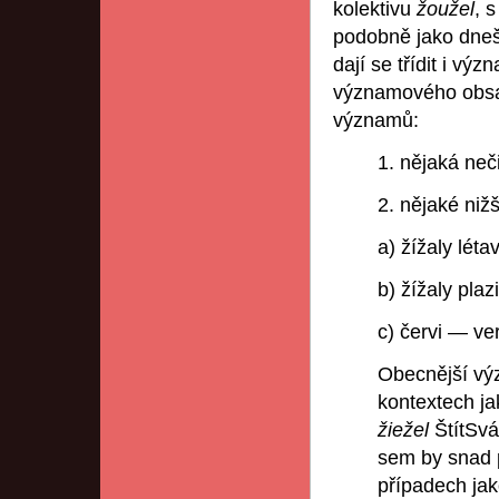
kolektivu
žoužel
, 
podobně jako dne
dají se třídit i význ
významového obsa
významů:
1. nějaká neč
2. nějaké niž
a) žížaly léta
b) žížaly plaz
c) červi — ve
Obecnější vý
kontextech j
žiežel
ŠtítSv
sem by snad pa
případech ja