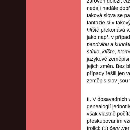
zároveň doložit ča
nedají nadále dob
taková slova se pa
fantazie si v tako
hlíště
překonává v
jako např. v přípa
pandrábu
a
kunrát
štíhle
,
klíšťe
,
hlem
jazykově zeměpisn
jejich změn. Bez b
případy řešili jen
zeměpis slov jsou 
II. V dosavadních 
genealogií jednotl
však vlastně počít
přeskupováním vzá
trojici: (1)
červ
‚ver