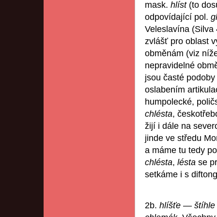
mask.
hlíst
(to do
odpovídající pol.
g
Veleslavína (Silva
zvlášť pro oblast
obměnám (viz níž
nepravidelné obměn
jsou časté podoby
oslabením artikul
humpolecké, polič
chlésta
, českotře
žijí i dále na se
jinde ve středu M
a máme tu tedy p
chlésta
,
lésta
se p
setkáme i s difto
2b.
hlíšťe
—
štíhl