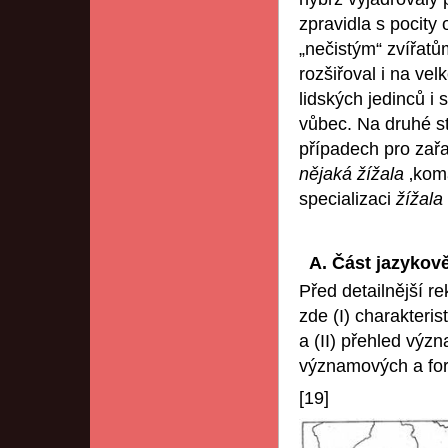
zpravidla s pocity 
„nečistým“ zvířatů
rozšiřoval i na ve
lidských jedinců 
vůbec. Na druhé 
případech pro zařa
nějaká žížala
‚kom
specializaci
žížala
A. Část jazykov
Před detailnější r
zde (I) charakter
a (II) přehled výz
významových a for
[19]