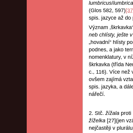
lumbricus
/
lumbric
(Glos 582, 597)
[37
spis. jazyce až do 
Význam ‚škrkavka‘
neb chlísty, ješte 
„hovadní“ hlísty po
podnes, a jako ter
nomenklatury, v ní
škrkavka (třída N
c., 116). Více ne
ovšem zajímá vzt
spis. jazyka, a dá
nářečí.
2. Stč.
žížala
proti
žíželka
[27](jen v
nejčastěji v plurál