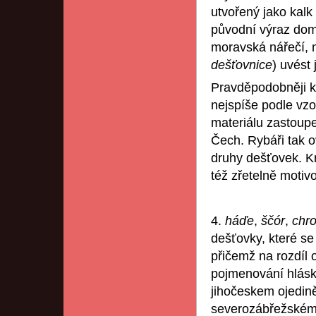
utvořený jako kal
původní výraz domá
moravská nářečí,
dešťovnice
) uvést
Pravděpodobněji k
nejspíše podle vz
materiálu zastoup
Čech. Rybáři tak o
druhy dešťovek. 
též zřetelně moti
4.
háďe
,
ščór
,
chr
dešťovky, které se
přičemž na rozdíl
pojmenování hlásk
jihočeskem ojedin
severozábřežském