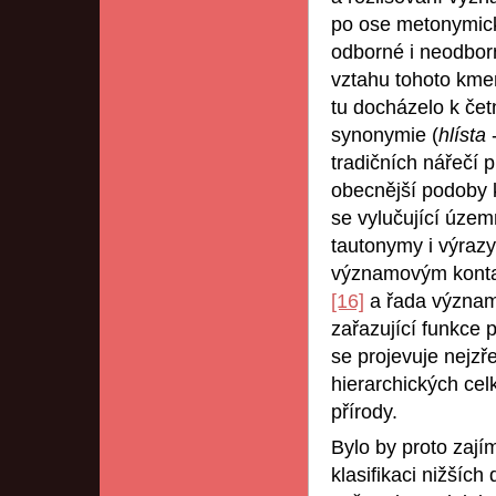
po ose metonymick
odborné i neodborn
vztahu tohoto kme
tu docházelo k če
synonymie (
hlísta
tradičních nářečí 
obecnější podoby k
se vylučující územ
tautonymy i výraz
významovým kont
[16]
a řada významo
zařazující funkce 
se projevuje nejzře
hierarchických cel
přírody.
Bylo by proto zají
klasifikaci nižších