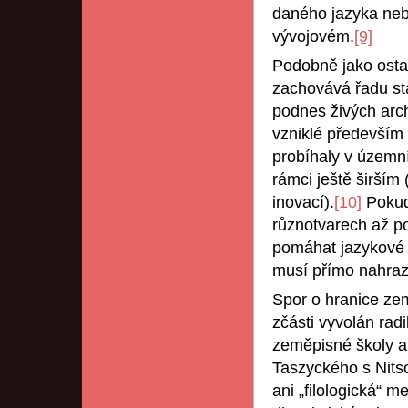
daného jazyka neb
vývojovém.
[9]
Podobně jako ostat
zachovává řadu sta
podnes živých arc
vzniklé především
probíhaly v územn
rámci ještě širším 
inovací).
[10]
Pokud 
různotvarech až p
pomáhat jazykové h
musí přímo nahraz
Spor o hranice zem
zčásti vyvolán rad
zeměpisné školy a 
Taszyckého s Nit
ani „filologická“ m