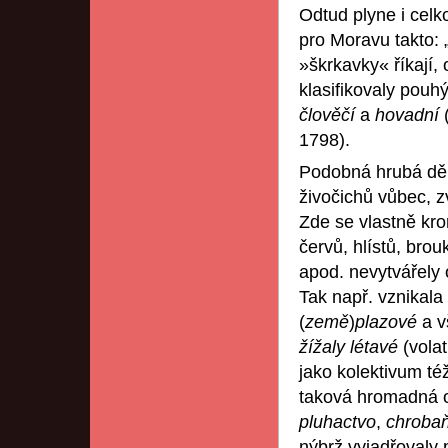
Odtud plyne i celko
pro Moravu takto: 
»škrkavky« říkají, 
klasifikovaly pouhý
člověčí
a
hovadní
1798).
Podobná hrubá dělí
živočichů vůbec, z
Zde se vlastně kr
červů, hlístů, brou
apod. nevytvářely 
Tak např. vznikal
(
země
)
plazové
a v
žížaly létavé
(volat
jako kolektivum té
taková hromadná 
pluhactvo
,
chroba
nýbrž vyjadřovaly 