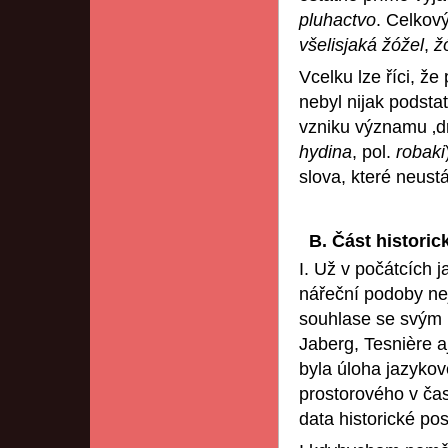
pluhactvo
. Celkový
všelisjaká žóžel
,
ž
Vcelku lze říci, že
nebyl nijak podsta
vzniku významu ‚dr
hydina
, pol.
robaki
slova, které neust
B. Část histori
I. Už v počátcích 
nářeční podoby ne
souhlase se svým 
Jaberg, Tesnière aj
byla úloha jazyko
prostorového v ča
data historické pos