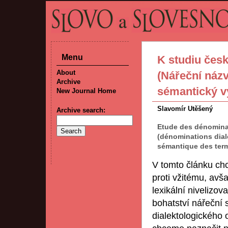
Menu
K studiu česk
About
(Nářeční náz
Archive
sémantický vý
New Journal Home
Slavomír Utěšený
Archive search:
Etude des dénominat
(dénominations diale
sémantique des term
V tomto článku c
proti vžitému, av
lexikální nivelizov
bohatství nářeční
dialektologického