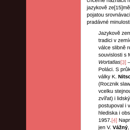
chceme naznačit n
jazykově ze[15]měp
pojatou srovnávací 
pradávné minulost
Jazykově zem
tradici v zem
válce slibně 
souvislosti s
Wortatlas
[3]
—
Poláci. S prů
války K.
Nits
(Rocznik slaw
vcelku stejno
zvířat) i lids
postupoval i 
hlediska i obs
1957.
[4]
Napro
jen V.
Vážný