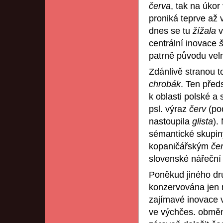
červa
, tak na úko
proniká teprve až 
dnes se tu
žížala
v
centrální inovace
patrně původu vel
Zdánlivě stranou t
chrobák
. Ten před
k oblasti polské a
psl. výraz
červ
(po
nastoupila
glista
).
sémantické skupin
kopaničářským
če
slovenské nářeční 
Poněkud jiného dr
konzervována jen 
zajímavé inovace 
ve výchčes. obmě