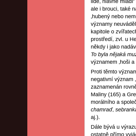
lidé, hlavně mladí‘
ale i brouci, také 
‚hubený nebo nemo
významy neuváděly 
kapitole o zvířate
prostředí, zvl. u H
někdy i jako nadáv
To byla nějaká mu
významem ‚hoši a d
Proti těmto význam
negativní význam ‚
zaznamenán rovněž 
Maliny (165) a Gre
morálního a spole
chamraď
,
sebran
aj.).
Dále bývá u výra
ostatně přímo vyjá