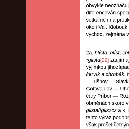
obvykle neoznačuj
diferencován speci
setkáme i na proti
okolí Val. Klobouk
východ, zejména v
2a.
hlísta
,
hlíst
,
chl
*
glista
[22]
zaujímaj
výjimkou jihozápa
červík
a
chrobák
. 
— Tišnov — Slavk
Gottwaldov — Uhers
čáry Příbor — Rož
obměnách skoro vý
glista
//
gliszcz
a k 
tento výraz podobn
však prošel četným