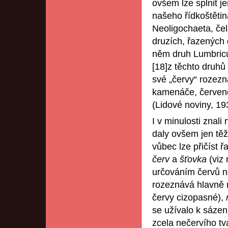
ovšem lze splnit j
našeho řídkoštěti
Neoligochaeta, če
druzích, řazených 
něm druh Lumbricu
[18]z těchto druhů 
své „červy“ rozezná
kamenáče, červené
(Lidové noviny, 19
I v minulosti znal
daly ovšem jen těž
vůbec lze přičíst 
červ
a
šťovka
(viz
určováním červů n
rozeznává hlavně
červy cizopasné),
se užívalo k sázen
zcela nečervího tv