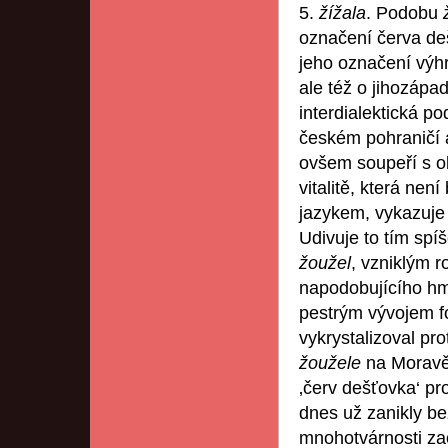
5.
žížala
. Podobu
označení červa de
jeho označení výhr
ale též o jihozápa
interdialektická 
českém pohraničí a
ovšem soupeří s 
vitalitě, která ne
jazykem, vykazuje 
Udivuje to tím spí
žoužel
, vzniklým 
napodobujícího hm
pestrým vývojem f
vykrystalizoval pro
žoužele
na Moravě
‚červ dešťovka‘ pr
dnes už zanikly be
mnohotvárnosti za