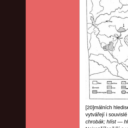
[20]málních hledise
vytvářejí i souvis
chrobák; hlíst
—
h