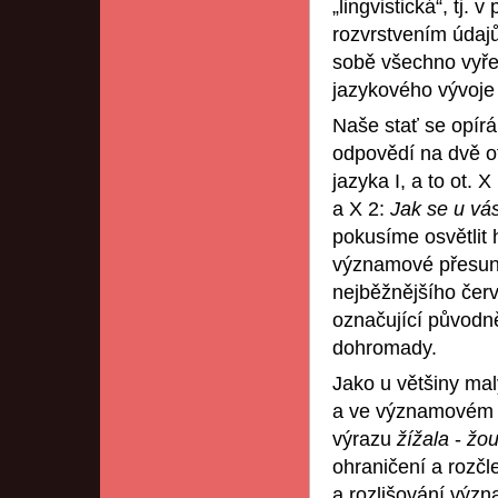
„lingvistická“, tj.
rozvrstvením údaj
sobě všechno vyřeš
jazykového vývoje v
Naše stať se opír
odpovědí na dvě o
jazyka I, a to ot. X
a X 2:
Jak se u vá
pokusíme osvětlit h
významové přesun
nejběžnějšího čer
označující původně
dohromady.
Jako u většiny mal
a ve významovém r
výrazu
žížala
-
žou
ohraničení a rozč
a rozlišování význ