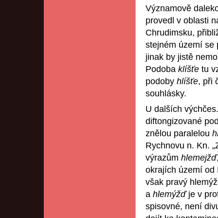
Významově daleko
provedl v oblasti 
Chrudimsku, přibli
stejném území se p
jinak by jistě ne
Podoba
klíšťe
tu v
podoby
hlíšťe
, při
souhlásky.
U dalších výchčes
diftongizované p
znělou paralelou
h
Rychnovu n. Kn. „Z
výrazům
hlemejžď
okrajích území od
však pravý hlemý
a
hlemýžď
je v pr
spisovné, není di