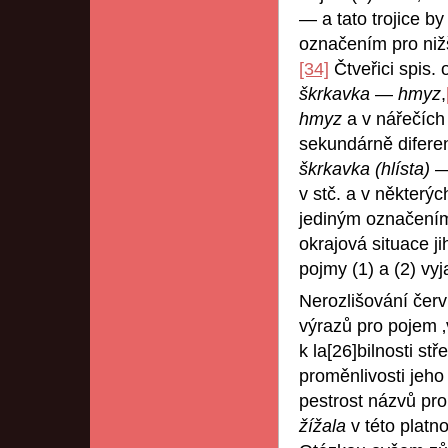
— a tato trojice b
označením pro nižš
[34]
Čtveřici spis.
škrkavka
—
hmyz
,
hmyz
a v nářečíc
sekundárně difere
škrkavka (hlísta)
v stč. a v některý
jediným označen
okrajová situace 
pojmy (1) a (2) vy
Nerozlišování červ
výrazů pro pojem ‚v
k la[26]bilnosti st
proměnlivosti jeho
pestrost názvů pro
žížala
v této platn