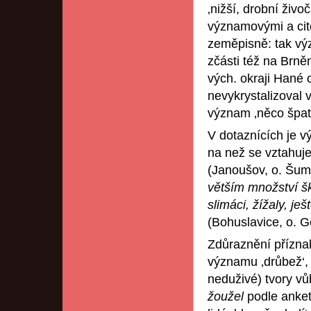
‚nižší, drobní živ
významovými a cito
zeměpisně: tak vý
zčásti též na Brně
vých. okraji Hané 
nevykrystalizoval 
význam ‚něco špat
V dotaznících je 
na než se vztahuje
(Janoušov, o. Šum
větším množství š
slimáci, žížaly, j
(Bohuslavice, o. G
Zdůraznění přízna
významu ‚drůbež‘,
neduživé) tvory vůb
žoužel
podle anket