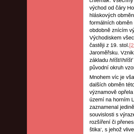
chlemák
. Všechny 
východ od čáry Ho
hláskových obměn 
formálních obměn s
obdobně znícím vý
Východiskem všec
častěji z 19. stol.
[2
Jaroměřsku. Vznik
základu
hlíšt
//
hlíšť
původní okruh vz
Mnohem víc je vša
dalších obměn této
významově opřel
území na horním Lab
zaznamenal jedině
souvislosti s výr
rozšíření či přen
štika‘, s jehož vl