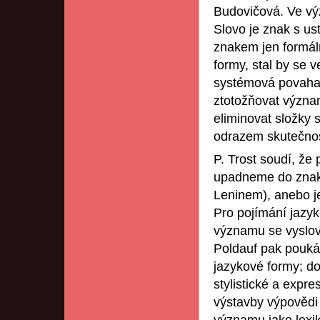
Budovičová. Ve vý
Slovo je znak s u
znakem jen formál
formy, stal by se 
systémová povaha
ztotožňovat význa
eliminovat složky s
odrazem skutečnos
P. Trost soudí, že 
upadneme do znako
Leninem), anebo j
Pro pojímání jazyk
významu se vyslovil
Poldauf pak poukáz
jazykové formy; do 
stylistické a expre
výstavby výpovědi a