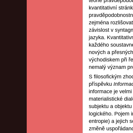
teorie pravděpodo
kvantitativní strá
pravděpodobnostní
zejména rozlišova
závislost v synta
jazyka. Kvantitati
každého soustavnéh
nových a přesných 
východiskem při řeš
nemalý význam pro 
S filosofickým zho
příspěvku
Informac
informace je velmi
materialistické dia
subjektu a objektu
logického. Pojem i
entropie) a jejich 
změně uspořádanos