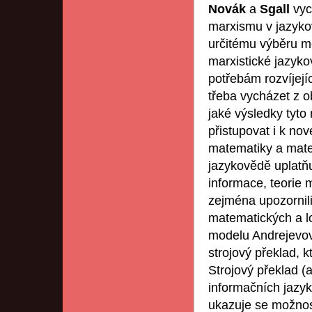
Novák
a
Sgall
vyc
marxismu v jazykov
určitému výběru m
marxistické jazyk
potřebám rozvíjejíc
třeba vycházet z ob
jaké výsledky tyto 
přistupovat i k no
matematiky a matem
jazykovědě uplatňuj
informace, teorie m
zejména upozornili
matematických a l
modelu Andrejevova
strojový překlad, k
Strojový překlad (
informačních jazy
ukazuje se možnos