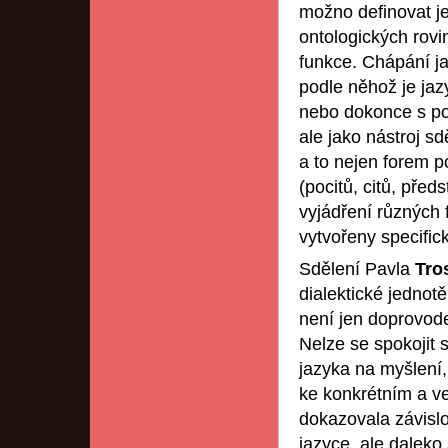
možno definovat je
ontologických rovi
funkce. Chápání j
podle něhož je ja
nebo dokonce s po
ale jako nástroj s
a to nejen forem p
(pocitů, citů, před
vyjádření různých
vytvořeny specific
Sdělení Pavla
Tro
dialektické jednot
není jen doprovode
Nelze se spokojit 
jazyka na myšlení,
ke konkrétním a ve
dokazovala závislos
jazyce, ale daleko