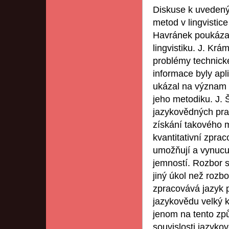
Diskuse k uvedený
metod v lingvistice
Havránek poukázal
lingvistiku. J. Krá
problémy technick
informace byly apl
ukázal na význam 
jeho metodiku. J. 
jazykovědných pr
získání takového m
kvantitativní zprac
umožňují a vynucuj
jemností. Rozbor 
jiný úkol než rozbo
zpracovává jazyk 
jazykovědu velký 
jenom na tento zp
souvislosti jazyko