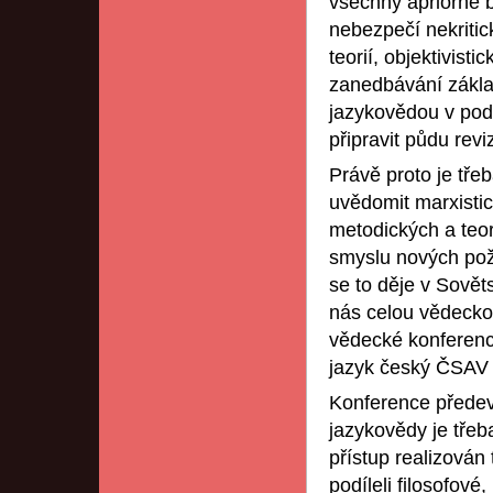
všechny apriorně 
nebezpečí nekriti
teorií, objektivist
zanedbávání základ
jazykovědou v pod
připravit půdu rev
Právě proto je třeb
uvědomit marxistic
metodických a teor
smyslu nových pož
se to děje v Sově
nás celou vědecko
vědecké konferenci
jazyk český ČSAV 
Konference předev
jazykovědy je třeb
přístup realizován 
podíleli filosofov