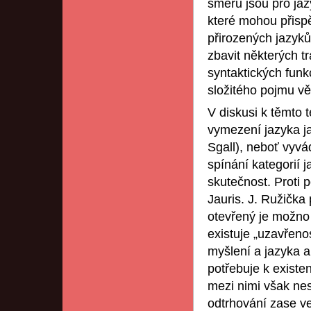
směru jsou pro ja
které mohou přispě
přirozených jazyků
zbavit některých t
syntaktických funk
složitého pojmu vě
V diskusi k těmto 
vymezení jazyka ja
Sgall), neboť vyvá
spínání kategorií 
skutečnost. Proti 
Jauris. J. Ružička
otevřený je možno 
existuje „uzavřeno
myšlení a jazyka a
potřebuje k existen
mezi nimi však nes
odtrhování zase v