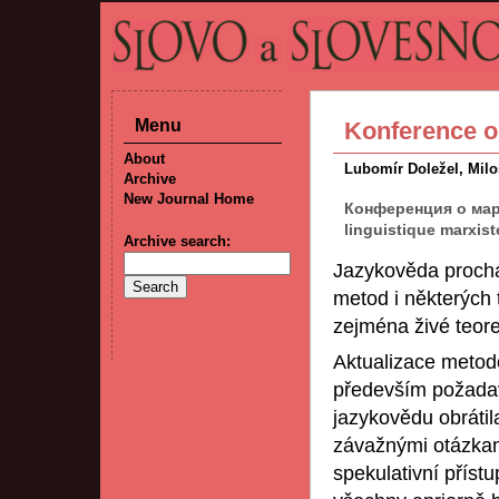
Menu
Konference o
About
Lubomír Doležel, Milo
Archive
New Journal Home
Конференция о марк
linguistique marxist
Archive search:
Jazykověda proch
metod i některých 
zejména živé teor
Aktualizace metodo
především požadavk
jazykovědu obráti
závažnými otázkami
spekulativní příst