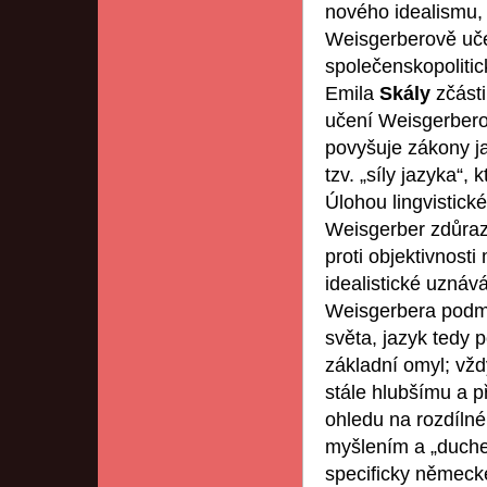
nového idealismu,
Weisgerberově uče
společenskopolitic
Emila
Skály
zčást
učení Weisgerbero
povyšuje zákony ja
tzv. „síly jazyka“,
Úlohou lingvistick
Weisgerber zdůraz
proti objektivnosti
idealistické uznáv
Weisgerbera podmi
světa, jazyk tedy 
základní omyl; vžd
stále hlubšímu a p
ohledu na rozdílné
myšlením a „duch
specificky německ