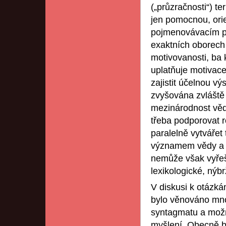
(„průzračnosti“) t
jen pomocnou, orie
pojmenovávacím po
exaktních oborech
motivovanosti, ba 
uplatňuje motivace
zajistit účelnou v
zvyšována zvláště 
mezinárodnost vědy
třeba podporovat r
paralelně vytvářet 
významem vědy a t
nemůže však vyřeš
lexikologické, nýbr
V diskusi k otázká
bylo věnováno mno
syntagmatu a možno
myšlení. Obecně by