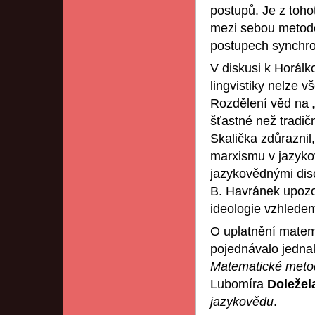
postupů. Je z toho
mezi sebou metodol
postupech synchro
V diskusi k Horálko
lingvistiky nelze 
Rozdělení věd na 
šťastné než tradič
Skalička zdůraznil
marxismu v jazykov
jazykovědnými disc
B. Havránek upozo
ideologie vzhledem
O uplatnění matema
pojednávalo jedna
Matematické metod
Lubomíra
Doleže
jazykovědu
.