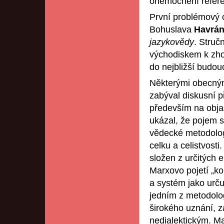
onemocnění refere
První problémový 
Bohuslava
Havrá
jazykovědy
. Struč
východiskem k zh
do nejbližší budouc
Některými obecným
zabýval diskusní p
především na obja
ukázal, že pojem 
vědecké metodologi
celku a celistvosti
složen z určitých 
Marxovo pojetí „kon
a systém jako určují
jedním z metodolog
širokého uznání, zá
nedialektickým. Ma