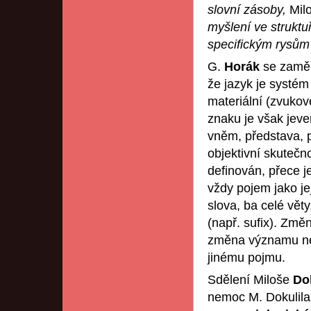
slovní zásoby,
Mil
myšlení ve strukt
specifickým rysům
G.
Horák
se zaměř
že jazyk je systé
materiální (zvukov
znaku je však jeve
vněm, představa, 
objektivní skutečn
definován, přece j
vždy pojem jako jej
slova, ba celé vět
(např. sufix). Zm
změna významu ne
jinému pojmu.
Sdělení Miloše
Do
nemoc M. Dokulila