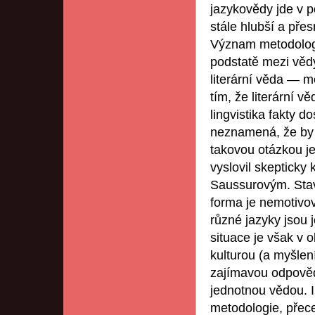
jazykovědy jde v p
stále hlubší a pře
Význam metodologie
podstatě mezi vědy
literární věda — m
tím, že literární 
lingvistika fakty
neznamená, že by 
takovou otázkou j
vyslovil skepticky
Saussurovým. Stav
forma je nemotiv
různé jazyky jsou 
situace je však v o
kulturou (a myšlen
zajímavou odpověď
jednotnou vědou. I
metodologie, přec