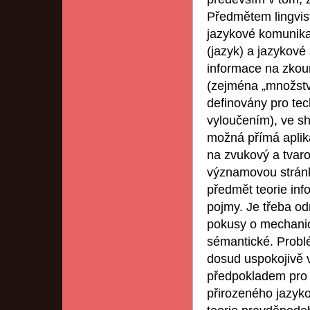
Předmětem lingvist
jazykové komunika
(jazyk) a jazykové 
informace na zkoum
(zejména „množství
definovány pro tec
vyloučením), ve sh
možná přímá aplik
na zvukový a tvaro
významovou stránk
předmět teorie inf
pojmy. Je třeba o
pokusy o mechanic
sémantické. Probl
dosud uspokojivě 
předpokladem pro 
přirozeného jazyko