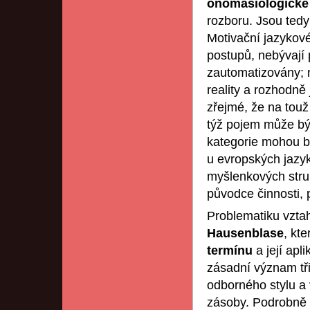
onomasiologické 
rozboru. Jsou ted
Motivační jazykové
postupů, nebývají
zautomatizovány; 
reality a rozhodně
zřejmé, že na touž
týž pojem může bý
kategorie mohou b
u evropských jazyk
myšlenkových stru
původce činnosti, p
Problematiku vzta
Hausenblase
, kt
termínu
a její apl
zásadní význam tři
odborného stylu a 
zásoby. Podrobně 