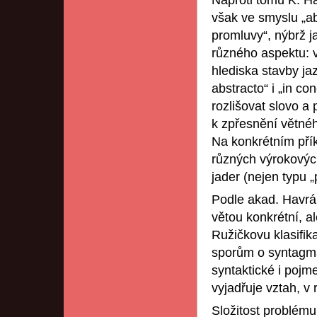
Naproti tomu K. Ha
však ve smyslu „ab
promluvy“, nýbrž j
různého aspektu: 
hlediska stavby ja
abstracto“ i „in c
rozlišovat slovo a
k zpřesnění větnéh
Na konkrétním přík
různých výrokových
jader (nejen typu „
Podle akad. Havrán
větou konkrétní, al
Ružičkovu klasifik
sporům o syntagma
syntaktické i pojm
vyjadřuje vztah, 
Složitost problému