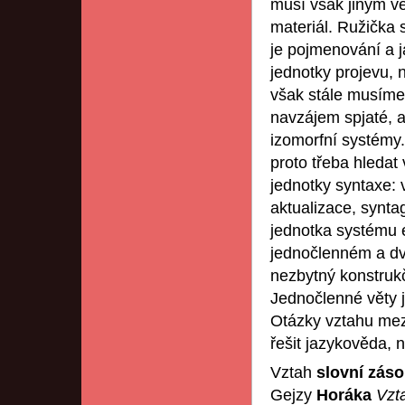
musí však jiným v
materiál. Ružička
je pojmenování a 
jednotky projevu, n
však stále musíme 
navzájem spjaté, a
izomorfní systémy.
proto třeba hledat
jednotky syntaxe:
aktualizace, synt
jednotka systému e
jednočlenném a dv
nezbytný konstrukč
Jednočlenné věty j
Otázky vztahu mez
řešit jazykověda, 
Vztah
slovní zás
Gejzy
Horáka
Vzt