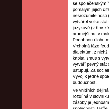
se společenským ř
pomalým jejich di
nesrozumitelnosti 
vytvářel velké stát
jazykové (v římské 
aramejština, v ma
Podobnou úlohu měl
Vrcholná fáze feu
dialektům, z nichž
kapitalismus s vyt
vytváří pevný stát
ustupují. Za socia
Vývoj k jedné spol
budoucnosti.
Ve vnitřních dějin
rozdílná v slovníku
zásoby je jednosměr
společnosti, takže