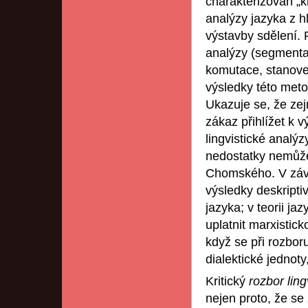
charakterizován „
analýzy jazyka z hl
výstavby sdělení. P
analýzy (segmentac
komutace, stanoven
výsledky této met
Ukazuje se, že ze
zákaz přihlížet k
lingvistické analýz
nedostatky nemůže
Chomského. V závěr
výsledky deskriptiv
jazyka; v teorii ja
uplatnit marxistic
když se při rozbor
dialektické jednot
Kritický
rozbor lin
nejen proto, že se