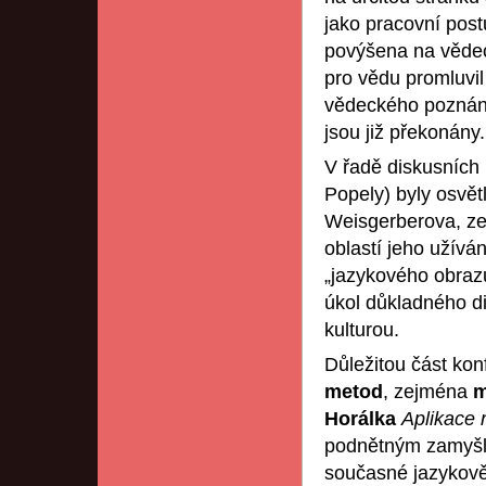
jako pracovní post
povýšena na vědec
pro vědu promluvil
vědeckého poznání,
jsou již překonány.
V řadě diskusních 
Popely) byly osvět
Weisgerberova, z
oblastí jeho užívá
„jazykového obrazu
úkol důkladného d
kulturou.
Důležitou část kon
metod
, zejména
m
Horálka
Aplikace 
podnětným zamyšl
současné jazykověd