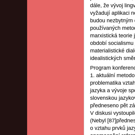
dále, že vývoj lin
vyžadují aplikaci 
budou nezbytným 
používaných metod 
marxistická teorie 
období socialismu 
materialistické dia
idealistických směr
Program konferenc
1. aktuální metodo
problematika vztah
jazyka a vývoje sp
slovenskou jazyko
předneseno pět zák
V diskusi vystoupil
(Nebyl [87]přednes
o vztahu prvků jaz