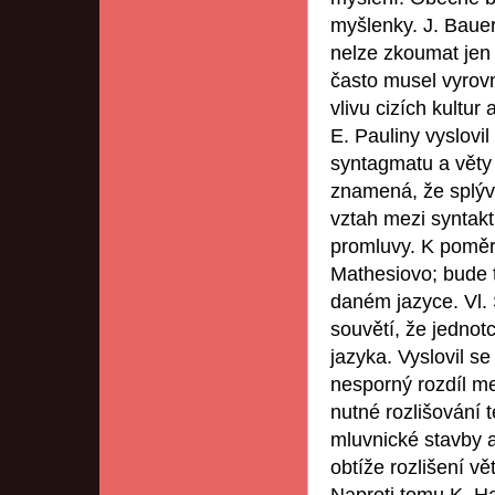
myšlenky. J. Bauer
nelze zkoumat jen 
často musel vyrovn
vlivu cizích kultur
E. Pauliny vyslovil
syntagmatu a věty 
znamená, že splývá
vztah mezi syntakt
promluvy. K poměru
Mathesiovo; bude 
daném jazyce. Vl. 
souvětí, že jedno
jazyka. Vyslovil se
nesporný rozdíl me
nutné rozlišování 
mluvnické stavby a
obtíže rozlišení vě