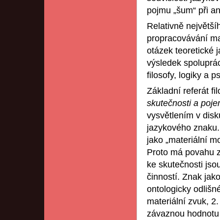
pojmu „šum“ při an
Relativně největší
propracovávání mar
otázek teoretické 
výsledek spoluprá
filosofy, logiky a 
Základní referát f
skutečnosti a poj
vysvětlením v dis
jazykového znaku.
jako „materiální m
Proto má povahu z
ke skutečnosti js
činností. Znak jako
ontologicky odlišn
materiální zvuk, 
závaznou hodnotu 