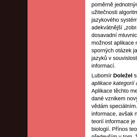
poměrně jednotný
užitečnosti algori
jazykového systém
adekvátnější „zob
dosavadní mluvnice
možnost aplikace m
sporných otázek ja
jazyků v souvislos
informací.
Lubomír
Doležel
s
aplikace kategorií
Aplikace těchto m
dané vznikem nový
vědám speciálním. 
informace, avšak n
teorií informace j
biologií. Přínos t
především v tom, 