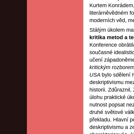
Kurtem Konrádem, k
literárněvědném f
moderních věd, mezi
Stálým úkolem marxi
kritika metod a t
Konference obráti
současné idealisti
učení západoněme
kritickým rozborem
USA
bylo sdělení
deskriptivismu mezi
historii. Zdůraznil
úlohu praktické úko
nutnost popsat ne
druhé světové válk
překladu. Hlavní 
deskriptivismu a z