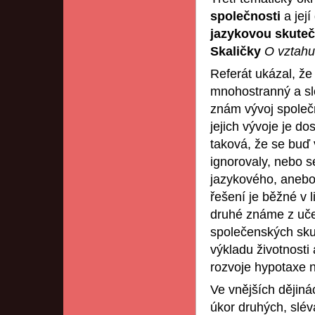
společnosti
a jej
jazykovou skute
Skaličky
O vztahu 
Referát ukázal, že
mnohostranný a slo
znám vývoj společn
jejich vývoje je d
taková, že se buď
ignorovaly, nebo s
jazykového, anebo 
řešení je běžné v 
druhé známe z uče
společenských skut
výkladu životnosti 
rozvoje hypotaxe n
Ve vnějších dějiná
úkor druhých, slév