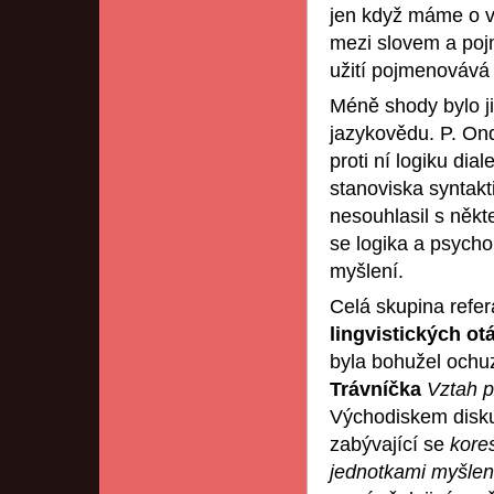
jen když máme o vě
mezi slovem a pojm
užití pojmenovává 
Méně shody bylo ji
jazykovědu. P. On
proti ní logiku di
stanoviska syntakt
nesouhlasil s někt
se logika a psycho
myšlení.
Celá skupina refe
lingvistických ot
byla bohužel ochuz
Trávníčka
Vztah p
Východiskem disku
zabývající se
kore
jednotkami myšlen