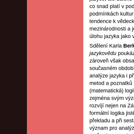
co snad platí v po
podmínkách kultur
tendence k vědeck
mezinárodnosti a je
úlohu jazyka jako 
Sdělení Karla
Ber
jazykovědu
poukáz
zároveň však obsa
současném období n
analýze jazyka i p
metod a poznatků m
(matematická) logi
zejména svým význ
rozvíjí nejen na Z
formální logika jis
překladu a při sest
význam pro analýzu