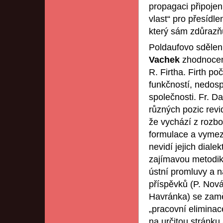
propagaci připoje
vlast“ pro přesídl
který sám zdůrazňu
Poldaufovo sdělení
Vachek
zhodnocen
R. Firtha. Firth p
funkčností, nedosp
společnosti. Fr. D
různých pozic revid
že vychází z rozbo
formulace a vymez
nevidí jejich diale
zajímavou metodik
ústní promluvy a n
příspěvků (P. Novák
Havránka) se zamě
„pracovní eliminace
na určitou stránku