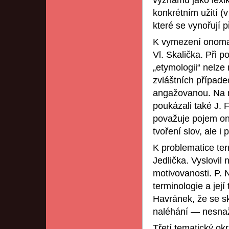
významu jako lexi
konkrétním užití (
které se vynořují 
K vymezení onomas
Vl. Skalička. Při 
„etymologii“ nelze
zvláštních případ
angažovanou. Na n
poukázali také J. 
považuje pojem ono
tvoření slov, ale i
K problematice ter
Jedlička. Vyslovil 
motivovanosti. P. 
terminologie a jej
Havránek, že se s
naléhání — nesnaž
Třetí tematický ok