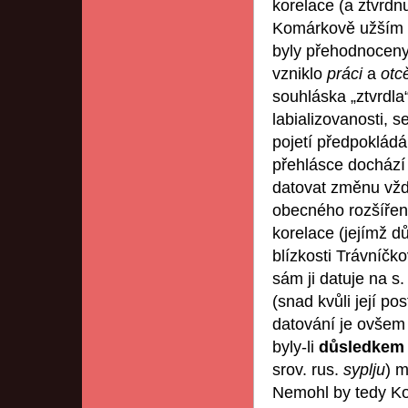
korelace (a ztvrdn
Komárkově užším p
byly přehodnoceny 
vzniklo
práci
a
otc
souhláska „ztvrdla“
labializovanosti, 
pojetí předpokládá
přehlásce dochází u
datovat změnu vždy
obecného rozšíření
korelace (jejímž d
blízkosti Trávníčk
sám ji datuje na s.
(snad kvůli její p
datování je ovšem
byly-li
důsledke
srov. rus.
syplju
) 
Nemohl by tedy Ko