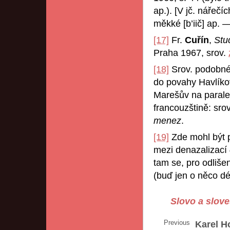
ap.). [V jč. nářečíc
měkké [b’iič] ap. 
[17]
Fr.
Cuřín
,
Stu
Praha 1967, srov.
[18]
Srov. podobné
do povahy Havlíkov
Marešův na parale
francouzštině: sro
menez
.
[19]
Zde mohl být 
mezi denazalizací
tam se, pro odliše
(buď jen o něco d
Slovo a slove
Previous
Karel H