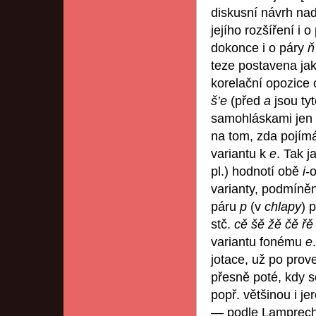
diskusní návrh nad
jejího rozšíření i 
dokonce i o páry
teze postavena jak
korelační opozice
š’e
(před
a
jsou ty
samohláskami jen mě
na tom, zda pojím
variantu k
e
. Tak j
pl.) hodnotí obě
i
-
varianty, podmíně
páru
p
(v
chlapy
) 
stč.
cě šě žě čě ř
variantu fonému
e
jotace, už po pro
přesně poté, kdy s
popř. většinou i j
— podle Lamprecht