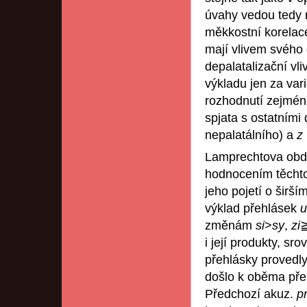
úvahy vedou tedy 
měkkostní korelace
mají vlivem svého 
depalatalizační vl
výkladu jen za var
rozhodnutí zejmé
spjata s ostatním
nepalatálního) a
z
Lamprechtova ob
hodnocením těchto
jeho pojetí o širš
výklad přehlásek
u
změnám
si
>
sy
,
zi
i její produkty, sro
přehlásky provedly
došlo k oběma pře
Předchozí akuz.
p