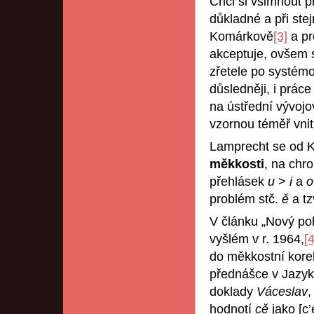
Chci si všimnout p
důkladné a při ste
Komárkově
[3]
a pr
akceptuje, ovšem 
zřetele po systémo
důsledněji, i prá
na ústřední vývoj
vzornou téměř vnit
Lamprecht se od Ko
měkkosti
, na chro
přehlásek
u
>
i
a
problém stč.
ě
a tz
V článku „Nový poh
vyšlém v r. 1964,
[4
do měkkostní kore
přednášce v Jazy
doklady
Váceslav
hodnotí
cě
jako [c