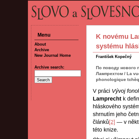
Menu
K novému La
About
systému hlá
Archive
New Journal Home
František Kopečný
Archive search:
По поводу нового 
Лампрехтом / La vue
phonologique tchè
V práci
Vývoj fono
Lamprecht
k defi
hláskového systém
shrnutím jeho četný
článků
[2]
— v někte
této knize.