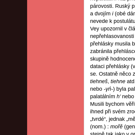
párovosti. Ruský p
a dvojím
i
(obé dá
nevede k postulát
Vey upozornil v čl
nepřehlasovanosti 
přehlásky musila 
zabránila přehlásc
skupině hodnoceno
dataci přehlásky (
se. Ostatně něco 
tiehneš
,
tiehne
atd
nebo
-γń-
) byla pa
palatálním
h’
neb
Musili bychom věřit
ihned při svém zr
„tvrdé“, jednak „mě
(nom.) :
mořě
(gen
stejně tak jako v o