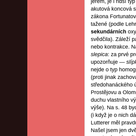
jerem, je i řidší ty
akutová koncová sl
zákona Fortunatov
tažené (podle Leh
sekundárních
oxy
svědčila). Záleží p
nebo kontrakce. Na
slepica
: za prvé p
upozorňuje —
slíp
nejde o typ homog
(proti jinak zac
středohanáckého 
Prostějovu a Olomo
duchu vlastního v
výše). Na s. 48 by
(i když je o nich d
Lutterer měl pravdu
Našel jsem jen dvě