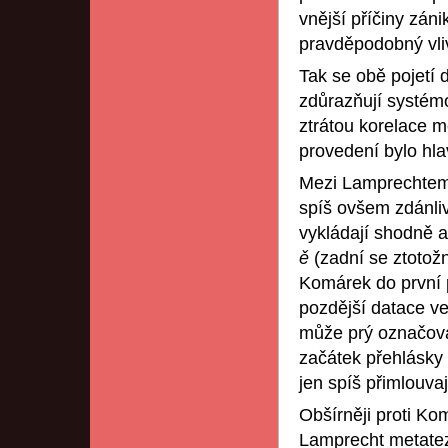
vnější příčiny zán
pravděpodobný vli
Tak se obě pojetí d
zdůrazňují systém
ztrátou korelace m
provedení bylo hla
Mezi Lamprechtem a
spíš ovšem zdánliv
vykládají shodně a
ě
(zadní se ztotož
Komárek do první p
pozdější datace ve
může prý označova
začátek přehlásky
jen spíš přimlouvaj
Obšírněji proti Ko
Lamprecht metatezi