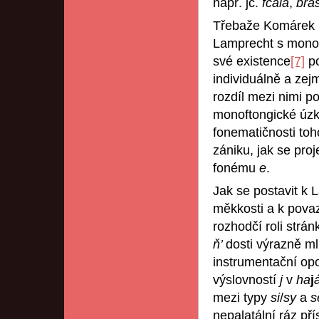
např. jč.
fčala
,
břa
Třebaže Komárek p
Lamprecht s mon
své existence
[7]
po
individuálně a zej
rozdíl mezi nimi p
monoftongické úzk
fonematičnosti to
zániku, jak se proj
fonému
e
.
Jak se postavit k 
měkkosti a k pova
rozhodčí roli strá
ň’
dosti výrazně ml
instrumentační opo
výslovností
j
v
ha
j
mezi typy
si
/
sy
a
s
nepalatální ráz př