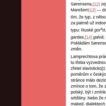
Sørensena,
[12]
zej
Marešem
[13]
— do 
tím, že typ, z něh
za patrně už indo
a
typu: Ruské
gor
d
gardas
,
[14]
galvà
;
Pokládám Sørensen
změn.
Lamprechtova prác
tu třeba vyzvednou
zřetel slavisticko[
poměrům v českých
stránce málo dezide
zmínce o tom, že 
polský, být i zmín
srbštiny. Nebo že 
maked. dialektech 