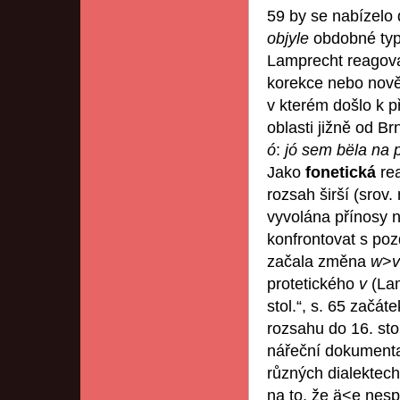
59 by se nabízel
objyle
obdobné typy
Lamprecht reagova
korekce nebo nově
v kterém došlo k p
oblasti jižně od Br
ó
:
jó sem bëla na p
Jako
fonetická
re
rozsah širší (srov.
vyvolána přínosy 
konfrontovat s poz
začala změna
w
>
protetického
v
(La
stol.“, s. 65 začát
rozsahu do 16. sto
nářeční dokumenta
různých dialektec
na to, že ä<ę nes