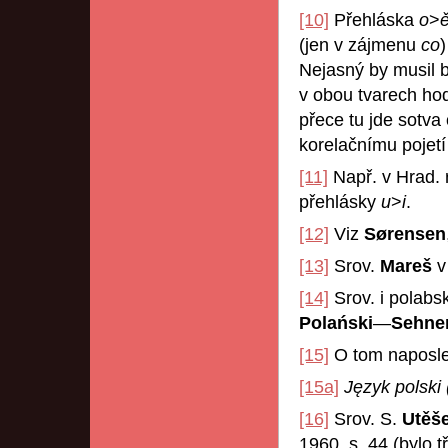
[10]
Přehláska
o
>
(jen v zájmenu
co
)
Nejasný by musil 
v obou tvarech ho
přece tu jde sotva 
korelačnímu pojet
[11]
Např. v Hrad. r
přehlásky
u
>
i
.
[12]
Viz
Sørensen
[13]
Srov.
Mareš
v
[14]
Srov. i polab
Polański
—
Sehne
[15]
O tom naposl
[15a]
Język polski
[16]
Srov. S.
Utěš
1960, s. 44 (bylo 