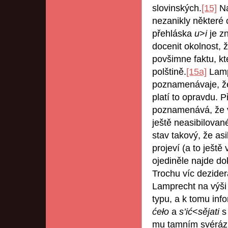
slovinských.
[15]
Na
nezanikly některé
přehláska
u
>
i
je z
docenit okolnost,
povšimne faktu, kt
polštině.
[15a]
Lamp
poznamenávaje, že 
platí to opravdu. 
poznamenává, že 
ještě neasibilova
stav takový, že as
projeví (a to ještě 
ojediněle najde do
Trochu víc dezider
Lamprecht na výši 
typu, a k tomu info
ćeło
a
s’ić
<
sějati
mu tamním svérázn