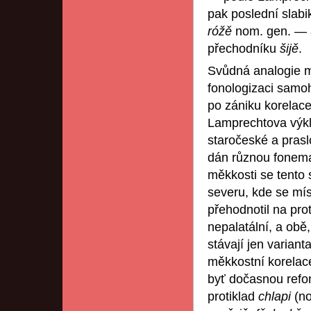
pak poslední slabi
róžě
nom. gen. — 
přechodníku
šijě
.
Svůdná analogie 
fonologizaci samoh
po zániku korelace
Lamprechtova výkl
staročeské a prasl
dán různou fonem
měkkosti se tento
severu, kde se míst
přehodnotil na prot
nepalatální, a obě
stávají jen varian
měkkostní korelac
byť dočasnou refo
protiklad
chlapi
(no