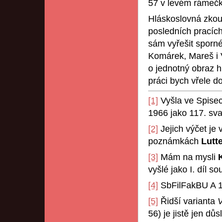
57 v levém rámečk
Hláskoslovná zkou
posledních pracíc
sám vyřešit sporné
Komárek, Mareš i 
o jednotný obraz 
práci bych vřele 
[1]
Vyšla ve Spisech 
1966 jako 117. sva
[2]
Jejich výčet je v
poznámkách
Lutt
[3]
Mám na mysli
vyšlé jako I. díl s
[4]
SbFilFakBU A 1
[5]
Řidší varianta
56) je jistě jen d