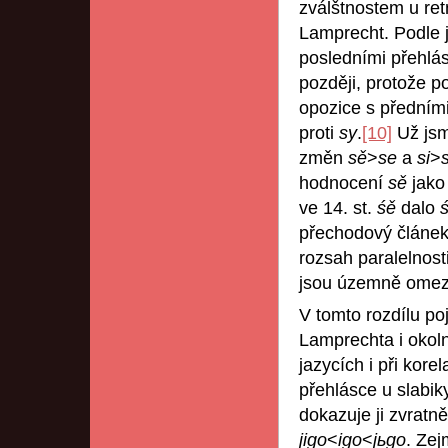
zválštnostem u ret
Lamprecht. Podle 
posledními přehlá
později, protože p
opozice s přední
proti
sy
.
[10]
Už jsme
změn
sě
>
se
a
si
>
hodnocení
sě
jak
ve 14. st.
śě
dalo
přechodový článe
rozsah paralelnost
jsou územně omez
V tomto rozdílu p
Lamprechta i okol
jazycích i při kore
přehlásce u slabi
dokazuje ji zvratn
jigo
<
igo
˂
jьgo
. Zej