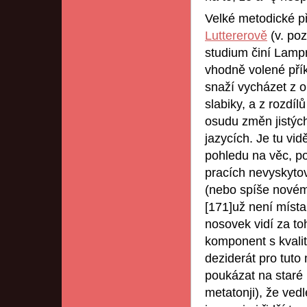
Velké metodické p
Luttererově
(v. poz
studium činí Lampr
vhodně volené přík
snaží vycházet z o
slabiky, a z rozdíl
osudu změn jistých
jazycích. Je tu v
pohledu na věc, p
pracích nevyskytov
(nebo spíše novém 
[171]už není místa
nosovek vidí za toh
komponent s kvali
deziderát pro tuto 
poukázat na staré 
metatonji), že ved