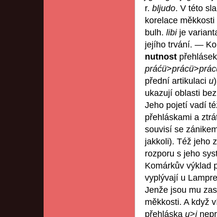
r.
bljudo
. V této sl
korelace měkkosti 
bulh.
libi
je varian
jejího trvání. — K
nutnost
přehláse
práćü
>
prácü
>
prác
přední artikulaci
u
ukazují oblasti be
Jeho pojetí vadí té
přehláskami a ztrát
souvisí se zánike
jakkoli). Též jeho 
rozporu s jeho s
Komárkův výklad p
vyplývají u Lampr
Jenže jsou mu zas
měkkosti. A když v
přehláska
u
>
i
nepr