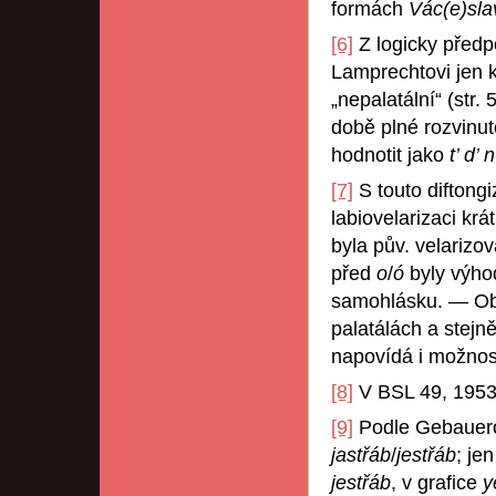
formách
Vác(e)sl
[6]
Z logicky před
Lamprechtovi jen 
„nepalatální“ (str. 
době plné rozvinut
hodnotit jako
t’ d’ n
[7]
S touto diftong
labiovelarizaci kr
byla pův. velarizo
před
o
/
ó
byly výho
samohlásku. — Obl
palatálách a stejn
napovídá i možnos
[8]
V BSL 49, 195
[9]
Podle Gebauerov
jastřáb
/
jestřáb
; je
jestřáb
, v grafice
y