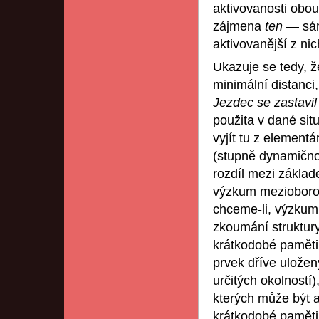
aktivovanosti obou
zájmena
ten
— sám
aktivovanější z nic
Ukazuje se tedy, ž
minimální distanci
Jezdec se zastavi
použita v dané sit
vyjít tu z element
(stupně dynamičnos
rozdíl mezi zákla
výzkum mezioborový
chceme-li, výzkum 
zkoumání struktury 
krátkodobé paměti 
prvek dříve uložen
určitých okolností
kterých může být a
krátkodobé paměti 