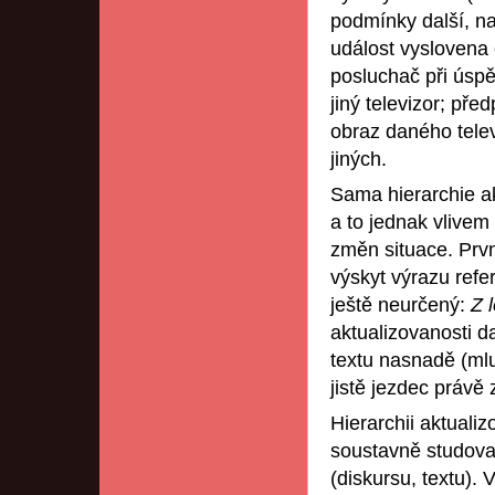
podmínky další, n
událost vyslovena 
posluchač při úspě
jiný televizor; př
obraz daného telev
jiných.
Sama hierarchie a
a to jednak vlive
změn situace. Prvn
výskyt výrazu refe
ještě neurčený:
Z 
aktualizovanosti d
textu nasnadě (mluv
jistě jezdec právě
Hierarchii aktuali
soustavně studovat
(diskursu, textu).