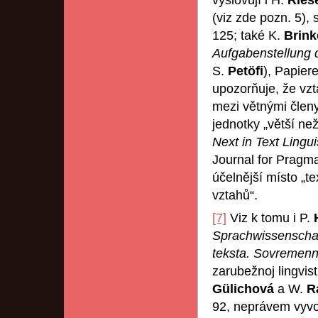
(viz zde pozn. 5), s
125; také K.
Brink
Aufgabenstellung d
S.
Petöfi
), Papier
upozorňuje, že vzt
mezi větnými členy
jednotky „větší ne
Next in Text Lingui
Journal for Pragma
účelnější místo „te
vztahů“.
[7]
Viz k tomu i P.
Sprachwissenscha
teksta. Sovremenno
zarubežnoj lingvis
Gülichová
a W.
R
92, neprávem vyvo