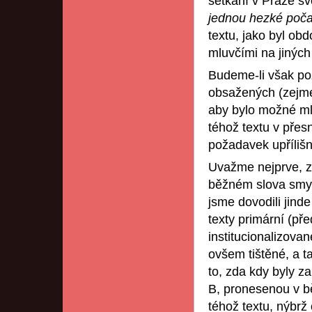
setkání v Praze s
jednou hezké poča
textu, jako byl obd
mluvčími na jiných
Budeme-li však pož
obsažených (zejmé
aby bylo možné ml
téhož textu v pře
požadavek upříliš
Uvažme nejprve, z
běžném slova smysl
jsme dovodili jinde
texty primární (př
institucionalizova
ovšem tištěné, a t
to, zda kdy byly z
B, pronesenou v b
téhož textu, nýbrž