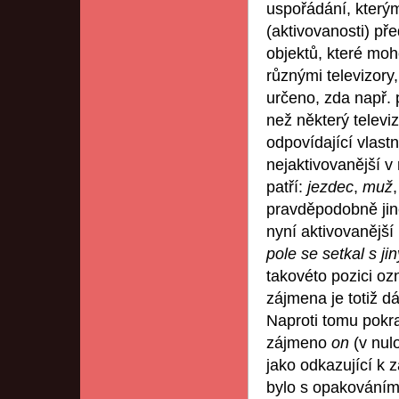
uspořádání, který
(aktivovanosti) př
objektů, které mo
různými televizory
určeno, zda např. 
než některý televi
odpovídající vlas
nejaktivovanější v 
patří:
jezdec
,
muž
pravděpodobně jiné
nyní aktivovanější
pole se setkal s j
takovéto pozici o
zájmena je totiž d
Naproti tomu pok
zájmeno
on
(v nul
jako odkazující k 
bylo s opakováním