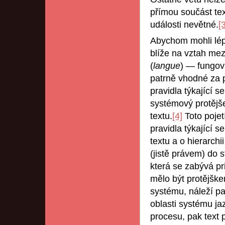
přímou součást tex
události nevětné.
[
Abychom mohli lép
blíže na vztah mez
(
langue
) — fungov
patrně vhodné za 
pravidla týkající s
systémový protějše
textu.
[4]
Toto pojet
pravidla týkající 
textu a o hierarch
(jistě právem) do st
která se zabývá pr
mělo být protějške
systému, náleží pa
oblasti systému ja
procesu, pak text 