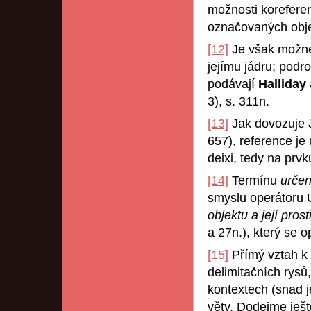
možnosti koreferen
označovaných obje
[12]
Je však možné 
jejímu jádru; podr
podávají
Halliday
3), s. 311n.
[13]
Jak dovozuje 
657), reference je
deixi, tedy na prv
[14]
Termínu
urče
smyslu operátoru 
objektu a její pro
a 27n.), který se o
[15]
Přímý vztah k 
delimitačních rysů,
kontextech (snad j
věty. Dodejme ješt