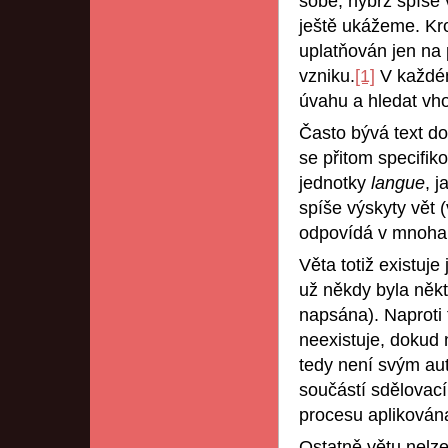
sobě, nýbrž spíše
ještě ukážeme. Kr
uplatňován jen na 
vzniku.
[1]
V každém
úvahu a hledat vho
Často bývá text do
se přitom specifik
jednotky
langue
, 
spíše výskyty vět 
odpovídá v mnoha 
Věta totiž existuj
už někdy byla něk
napsána). Naproti 
neexistuje, dokud 
tedy není svým aut
součástí sdělovací
procesu aplikována
Ostatně větu nelze