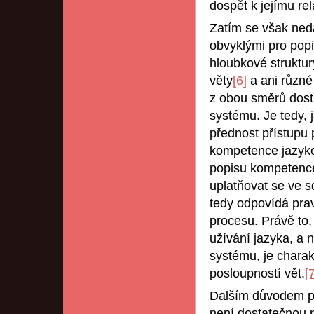
dospět k jejímu re
Zatím se však neda
obvyklými pro pop
hloubkové struktur
věty
[6]
a ani různé
z obou směrů dost
systému. Je tedy, 
přednost přístupu 
kompetence jazyko
popisu kompetence
uplatňovat se ve 
tedy odpovídá pra
procesu. Právě to, 
užívání jazyka, a 
systému, je charak
posloupností vět.
[
Dalším důvodem pro
není dostatečnou p