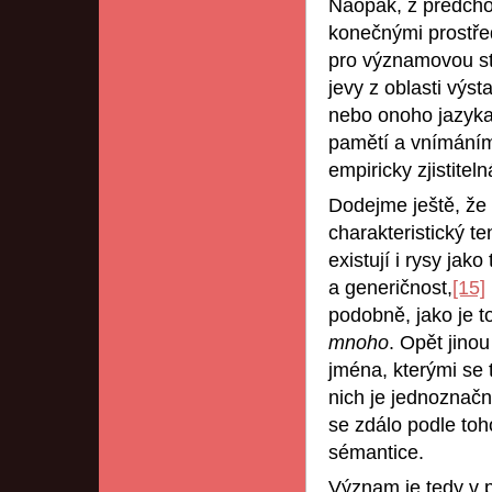
Naopak, z předchoz
konečnými prostřed
pro významovou st
jevy z oblasti výs
nebo onoho jazyka,
pamětí a vnímáním
empiricky zjistitel
Dodejme ještě, že 
charakteristický t
existují i rysy jako
a generičnost,
[15]
podobně, jako je t
mnoho
. Opět jinou
jména, kterými se
nich je jednoznač
se zdálo podle toh
sémantice.
Význam je tedy v 