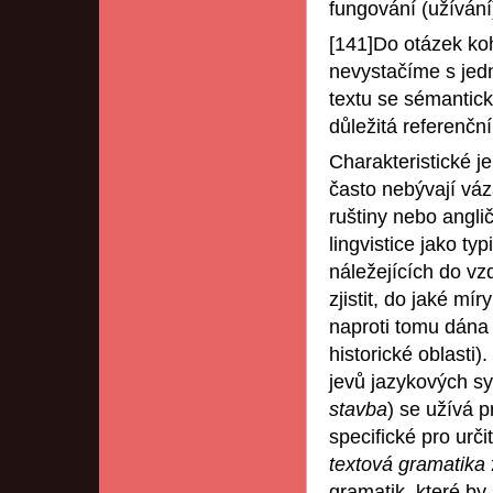
fungování (užívání
[141]Do otázek koh
nevystačíme s jed
textu se sémantick
důležitá referenčn
Charakteristické je 
často nebývají vázá
ruštiny nebo angli
lingvistice jako ty
náležejících do vz
zjistit, do jaké mí
naproti tomu dána
historické oblasti)
jevů jazykových s
stavba
) se užívá p
specifické pro urč
textová gramatika
gramatik, které by