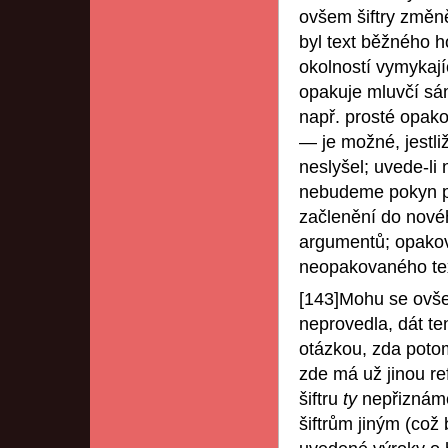
ovšem šiftry změn
byl text běžného 
okolností vymykají
opakuje mluvčí sá
např. prosté opak
— je možné, jestli
neslyšel; uvede-li
nebudeme pokyn pro
začlenění do novéh
argumentů; opakov
neopakovaného te
[143]Mohu se ovše
neprovedla, dát te
otázkou, zda poto
zde má už jinou r
šiftru
ty
nepřiznáme
šiftrům jiným (což