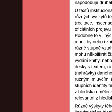
napodobuje druhé
U textů institucio
různých výskytů t
(recitace, inscena
oficiálních projevů
Podobně to v jinýc
modlitby nebo i za
různé stupně vztah
mohu několikrát čí
vydání knihy, neb
desky s textem, r
(nahrávky) daného
různými mluvčími a
stupních identity t
z hlediska uměleck
relevantní z hledisk
Různé výskyty tého