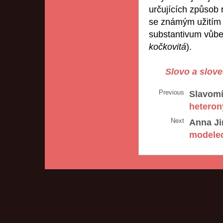
určujících způsob r
se známým užitím a
substantivum vůbec
kočkovitá
).
Slovo a slove
Previous
Slavomí
heteron
Next
Anna Ji
modele