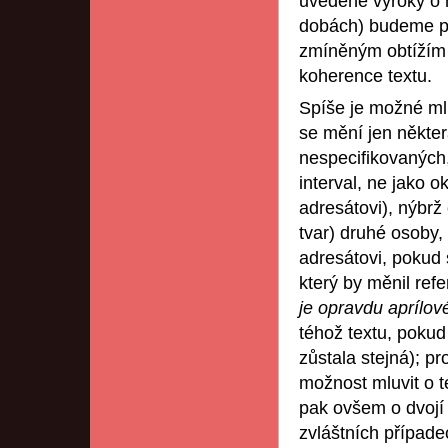
uvedené výroky o 
dobách) budeme po
zmíněným obtížím t
koherence textu.
Spíše je možné mlu
se mění jen někter
nespecifikovaných,
interval, ne jako o
adresátovi), nýbrž
tvar) druhé osoby,
adresátovi, pokud
který by měnil refe
je opravdu aprílo
téhož textu, pokud
zůstala stejná); 
možnost mluvit o té
pak ovšem o dvojí v
zvláštních případ