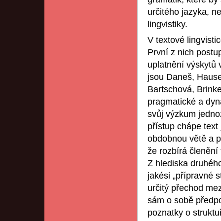
určitého jazyka, 
lingvistiky.
V textové lingvisti
První z nich postu
uplatnění výskytů 
jsou Daneš, Hause
Bartschová, Brinke
pragmatické a dyn
svůj výzkum jednoz
přístup chápe tex
obdobnou větě a př
že rozbírá členění 
Z hlediska druhého
jakési „přípravné s
určitý přechod mez
sám o sobě předpok
poznatky o strukt