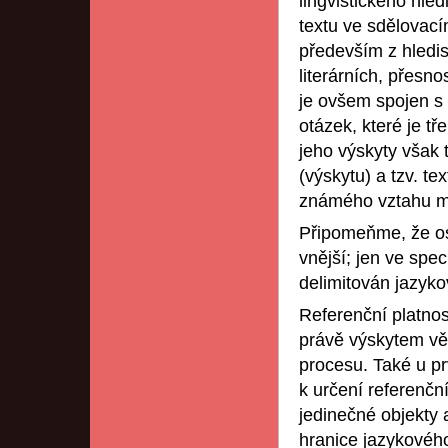
lingvistického hle
textu ve sdělovac
především z hledi
literárních, přesn
je ovšem spojen s 
otázek, které je t
jeho výskyty však 
(výskytu) a tzv. t
známého vztahu me
Připomeňme, že ost
vnější; jen ve spe
delimitován jazyk
Referenční platnos
právě výskytem vět
procesu. Také u pr
k určení referenčn
jedinečné objekty 
hranice jazykovéh