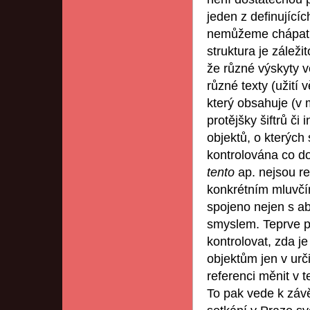
jeden z definující
nemůžeme chápat te
struktura je zálež
že různé výskyty 
různé texty (užití
který obsahuje (v
protějšky šiftrů či
objektů, o kterých
kontrolována co d
tento
ap. nejsou re
konkrétním mluvčí
spojeno nejen s a
smyslem. Teprve p
kontrolovat, zda je
objektům jen v ur
referenci měnit v 
To pak vede k závě