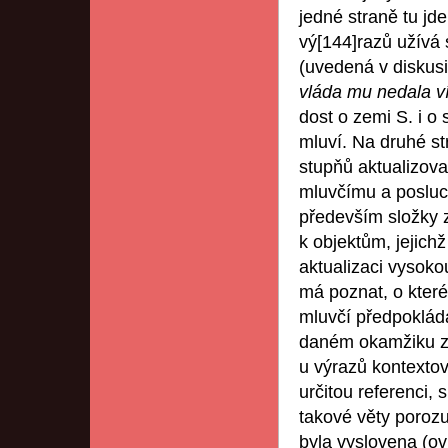
jedné straně tu jde
vý[144]razů užívá 
(uvedená v diskus
vláda mu nedala 
dost o zemi S. i o 
mluví. Na druhé st
stupňů aktualizova
mluvčímu a posluc
především složky z
k objektům, jejich
aktualizaci vysoko
má poznat, o které
mluvčí předpokládám
daném okamžiku zna
u výrazů kontextov
určitou referenci, 
takové věty porozu
byla vyslovena (ov