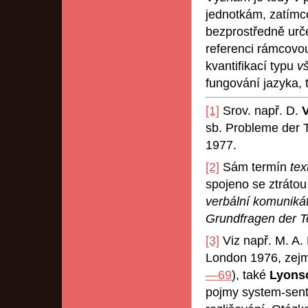
jednotkám, zatímco
bezprostředně urče
referenci rámcovou
kvantifikací typu
vš
fungování jazyka, 
[1]
Srov. např. D.
sb. Probleme der 
1977.
[2]
Sám termín
tex
spojeno se ztrátou 
verbální komuniká
Grundfragen der T
[3]
Viz např. M. A.
London 1976, zejm.
—69
), také
Lyons
pojmy system-sent