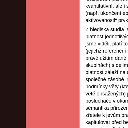
kvantitativní, ale i
(např. ukončení ep
aktivovanosti“ prvk
Z hlediska studia 
platnost jednotliv
jsme viděli, platí 
(jejichž referenčn
právě užitím dané 
skupinách) s delim
platnost záleží na
společné zásobě in
podmínky věty (kte
větě obsažených) 
posluchače v okam
sémantika přiroze
zřetele k jevům p
kapitulovat před b