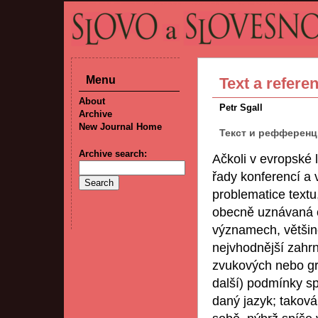
Menu
Text a refere
About
Petr Sgall
Archive
New Journal Home
Текст и рефференция
Archive search:
Ačkoli v evropské l
řady konferencí a 
problematice textu
obecně uznávaná c
významech, většino
nejvhodnější zahr
zvukových nebo gra
další) podmínky sp
daný jazyk; takov