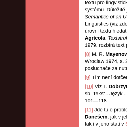
textu pro lingvisti
systému. Důležité 
Semantics of an U
Linguistics (viz zd
úrovni textu hleda
Agricola
,
Textstr
1979, rozbírá text
[8]
M. R.
Mayeno
Wrocław 1974, s. 2
posluchače za nut
[9]
Tím není dotčen
[10]
Viz T.
Dobrzy
sb. Tekst - Język 
101—118.
[11]
Jde tu o probl
Danešem
, jak v 
tak i v jeho stati v