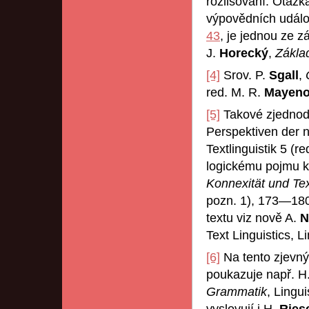
rozlišování. Otázka
výpovědních událos
43
, je jednou ze z
J.
Horecký
,
Zákla
[4]
Srov. P.
Sgall
,
red. M. R.
Mayen
[5]
Takové zjednoduš
Perspektiven der 
Textlinguistik 5 (r
logickému pojmu k
Konnexität und Tex
pozn. 1), 173—180
textu viz nově A.
N
Text Linguistics, 
[6]
Na tento zjevný
poukazuje např. H
Grammatik
, Lingu
vyslovují i H.
Ries